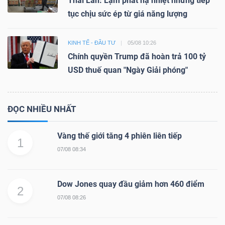
Thái Lan: Lạm phát hạ nhiệt nhưng tiếp
tục chịu sức ép từ giá năng lượng
KINH TẾ - ĐẦU TƯ
05/08 10:26
Chính quyền Trump đã hoàn trả 100 tỷ
USD thuế quan "Ngày Giải phóng"
ĐỌC NHIỀU NHẤT
Vàng thế giới tăng 4 phiên liên tiếp
1
07/08 08:34
Dow Jones quay đầu giảm hơn 460 điểm
2
07/08 08:26