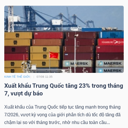
DỊCH
VỤ
TRUYỀN
THÔNG
TIỆN
ÍCH
KINH TẾ THẾ GIỚI
07/08 11:35
Xuất khẩu Trung Quốc tăng 23% trong tháng
7, vượt dự báo
BẤT
Xuất khẩu của Trung Quốc tiếp tục tăng mạnh trong tháng
ĐỘNG
7/2026, vượt kỳ vọng của giới phân tích dù tốc độ tăng đã
SẢN
chậm lại so với tháng trước, nhờ nhu cầu toàn cầu...