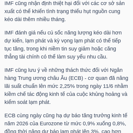
IMF cũng nhận định thiệt hại đối với các cơ sở sản
xuất có thể khiến tình trạng thiếu hụt nguồn cung
kéo dài thêm nhiều tháng.
NGÀNH
IMF đánh giá nếu cú sốc năng lượng kéo dài hơn
dự kiến, lạm phát và kỳ vọng lạm phát có thể tiếp
tục tăng, trong khi niềm tin suy giảm hoặc căng
DOANH
thẳng tài chính có thể làm suy yếu nhu cầu.
NGHIỆP
IMF cũng lưu ý về những thách thức đối với Ngân
hàng Trung ương châu Âu (ECB) - cơ quan đã nâng
CỔ
lãi suất chuẩn lên mức 2,25% trong ngày 11/6 nhằm
PHIẾU
kiềm chế tác động kinh tế của cuộc khủng hoảng và
kiểm soát lạm phát.
ECB cùng ngày cũng hạ dự báo tăng trưởng kinh tế
PHÁI
năm 2026 của Eurozone từ mức 0,9% xuống 0,8%,
SINH
đồng thời nâng dự báo lạm phát lên 3%, cao hơn