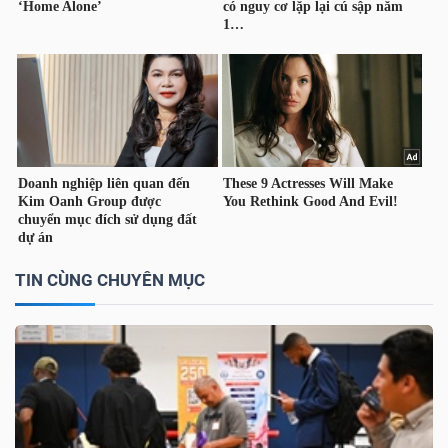
NGUYÊN
VẬT
LIỆU
CÔNG
NGHIỆP
TIN CÙNG CHUYÊN MỤC
TIÊU
DÙNG
KHÔNG
THIẾT