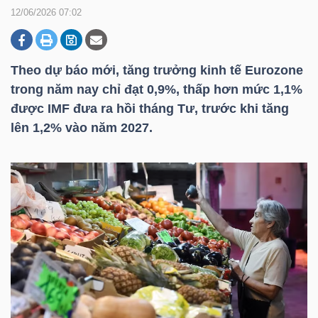
12/06/2026 07:02
DOANH
NGHIỆP
Theo dự báo mới, tăng trưởng kinh tế Eurozone
trong năm nay chỉ đạt 0,9%, thấp hơn mức 1,1%
được IMF đưa ra hồi tháng Tư, trước khi tăng
lên 1,2% vào năm 2027.
BẤT
ĐỘNG
SẢN
TÀI
CHÍNH