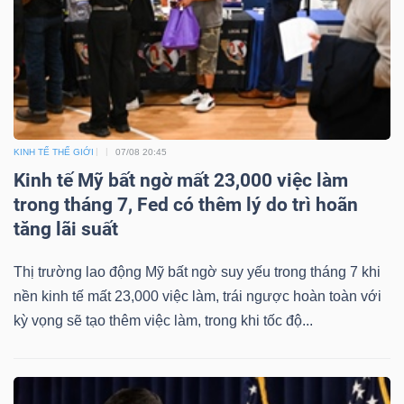
YẾU
TIÊU
DÙNG
KINH TẾ THẾ GIỚI
07/08 20:45
THIẾT
Kinh tế Mỹ bất ngờ mất 23,000 việc làm
YẾU
trong tháng 7, Fed có thêm lý do trì hoãn
tăng lãi suất
Thị trường lao động Mỹ bất ngờ suy yếu trong tháng 7 khi
nền kinh tế mất 23,000 việc làm, trái ngược hoàn toàn với
CHĂM
kỳ vọng sẽ tạo thêm việc làm, trong khi tốc độ...
SÓC
SỨC
KHỎE