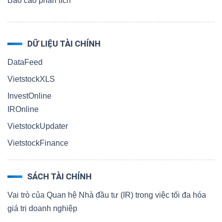
Báo cáo phân tích
DỮ LIỆU TÀI CHÍNH
DataFeed
VietstockXLS
InvestOnline
IROnline
VietstockUpdater
VietstockFinance
SÁCH TÀI CHÍNH
Vai trò của Quan hệ Nhà đầu tư (IR) trong việc tối đa hóa
giá trị doanh nghiệp