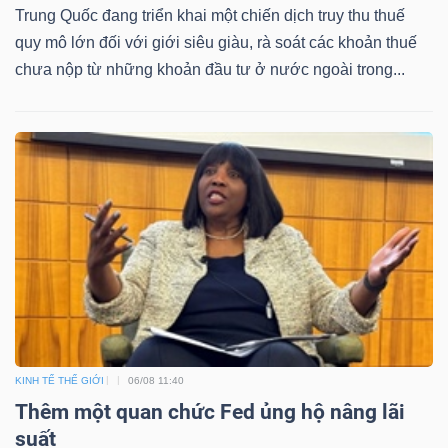
ngữ
Trung Quốc đang triển khai một chiến dịch truy thu thuế
(-)
quy mô lớn đối với giới siêu giàu, rà soát các khoản thuế
chưa nộp từ những khoản đầu tư ở nước ngoài trong...
Dịch
vụ
(-)
Đào
tạo
KINH TẾ THẾ GIỚI
06/08 11:40
Sách
Thêm một quan chức Fed ủng hộ nâng lãi
tài
suất
chính