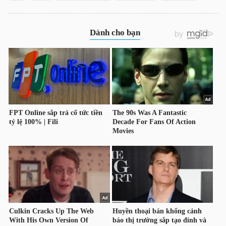
LIỆU
Ngành
(-)
VS-
SECTOR
NĂNG
LƯỢNG