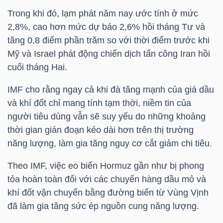
Trong khi đó, lạm phát năm nay ước tính ở mức
TÀI
2,8%, cao hơn mức dự báo 2,6% hồi tháng Tư và
CHÍNH
tăng 0,8 điểm phần trăm so với thời điểm trước khi
CÁ
Mỹ và Israel phát động chiến dịch tấn công Iran hồi
NHÂN
cuối tháng Hai.
IMF cho rằng ngay cả khi đà tăng mạnh của giá dầu
và khí đốt chỉ mang tính tạm thời, niềm tin của
PHÂN
người tiêu dùng vẫn sẽ suy yếu do những khoảng
TÍCH
thời gian gián đoạn kéo dài hơn trên thị trường
VIETSTOCKFINANCE
năng lượng, làm gia tăng nguy cơ cắt giảm chi tiêu.
Theo IMF, việc eo biển Hormuz gần như bị phong
tỏa hoàn toàn đối với các chuyến hàng dầu mỏ và
khí đốt vận chuyển bằng đường biển từ Vùng Vịnh
VĨ
đã làm gia tăng sức ép nguồn cung năng lượng.
MÔ