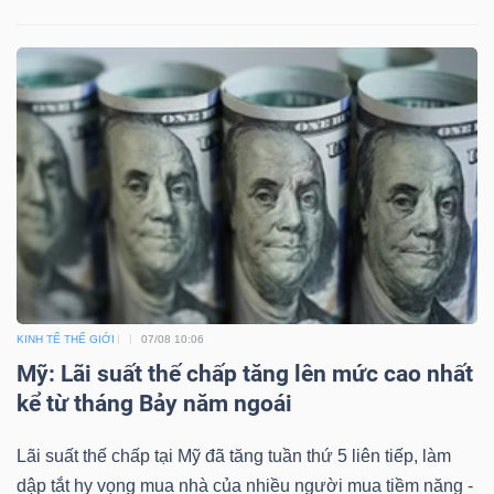
Mã
chứng
khoán
(-)
Tất cả
Cổ phiếu
Chỉ số
Chứng chỉ quỹ
Chứng 
Lãnh
đạo
(-)
Tất cả
Người nội bộ
Người liên quan
Cổ đông lớn
KINH TẾ THẾ GIỚI
07/08 10:06
Mỹ: Lãi suất thế chấp tăng lên mức cao nhất
kể từ tháng Bảy năm ngoái
Tin
tức
Lãi suất thế chấp tại Mỹ đã tăng tuần thứ 5 liên tiếp, làm
(-)
dập tắt hy vọng mua nhà của nhiều người mua tiềm năng -