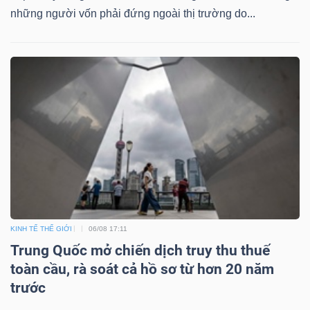
những người vốn phải đứng ngoài thị trường do...
Bài
viết
của
tác
giả
(-)
Báo
cáo
phân
tích
KINH TẾ THẾ GIỚI
06/08 17:11
(-)
Trung Quốc mở chiến dịch truy thu thuế
toàn cầu, rà soát cả hồ sơ từ hơn 20 năm
trước
Thuật