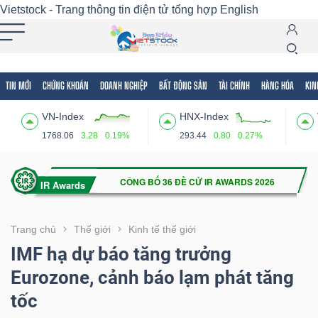
Vietstock - Trang thông tin điện tử tổng hợp
English
TIN MỚI
CHỨNG KHOÁN
DOANH NGHIỆP
BẤT ĐỘNG SẢN
TÀI CHÍNH
HÀNG HÓA
KIN
Tất cả
Tính năng
Ngành
Mã chứng khoán
Lãnh
VN-Index
HNX-Index
Tính
1768.06
3.28
0.19%
293.44
0.80
0.27%
năng
(-)
VIETSTOCK
Trang chủ
Thế giới
Kinh tế thế giới
IMF hạ dự báo tăng trưởng
Eurozone, cảnh báo lạm phát tăng
CHỨNG
tốc
KHOÁN