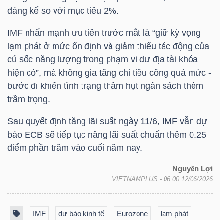
đáng kể so với mục tiêu 2%.
IMF nhấn mạnh ưu tiên trước mắt là “giữ kỳ vọng
TRÁI
lạm phát ở mức ổn định và giảm thiểu tác động của
PHIẾU
cú sốc năng lượng trong phạm vi dư địa tài khóa
hiện có”, mà không gia tăng chi tiêu công quá mức -
bước đi khiến tình trạng thâm hụt ngân sách thêm
trầm trọng.
CÔNG
CỤ
Sau quyết định tăng lãi suất ngày 11/6, IMF vẫn dự
ĐẦU
báo ECB sẽ tiếp tục nâng lãi suất chuẩn thêm 0,25
TƯ
điểm phần trăm vào cuối năm nay.
Nguyễn Lợi
VIETNAMPLUS
- 06:00 12/06/2026
TRUY
XUẤT
IMF
dự báo kinh tế
Eurozone
lạm phát
DỮ