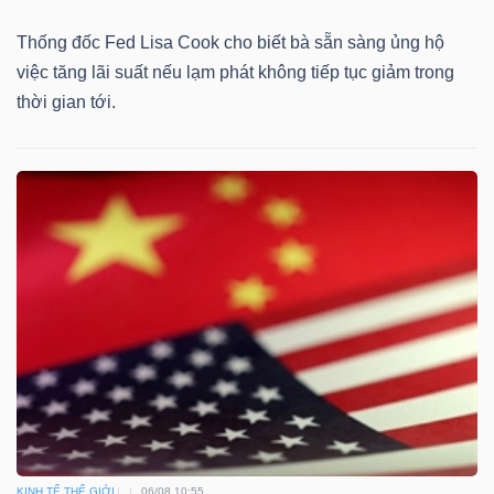
Thống đốc Fed Lisa Cook cho biết bà sẵn sàng ủng hộ
việc tăng lãi suất nếu lạm phát không tiếp tục giảm trong
thời gian tới.
Công
cụ
đầu
tư
Truyền
thông
tài
chính
KINH TẾ THẾ GIỚI
06/08 10:55