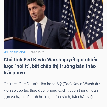
TÀI
CHÍNH
KINH TẾ THẾ GIỚI
07/08 15:20
CÔNG
Chủ tịch Fed Kevin Warsh quyết giữ chiến
lược "nói ít", bất chấp thị trường bán tháo
NGHỆ
trái phiếu
THÔNG
TIN
Chủ tịch Cục Dự trữ Liên bang Mỹ (Fed) Kevin Warsh dự
kiến sẽ tiếp tục theo đuổi phong cách truyền thông ngắn
gọn và hạn chế định hướng chính sách, bất chấp việc...