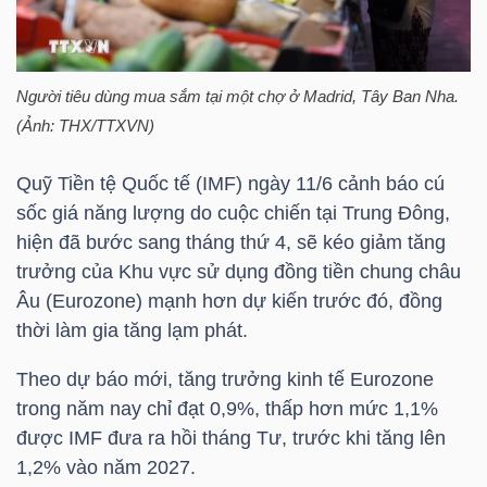
HÀNG
HÓA
Người tiêu dùng mua sắm tại một chợ ở Madrid, Tây Ban Nha.
(Ảnh: THX/TTXVN)
KINH
TẾ
Quỹ Tiền tệ Quốc tế (IMF) ngày 11/6 cảnh báo cú
sốc giá năng lượng do cuộc chiến tại Trung Đông,
hiện đã bước sang tháng thứ 4, sẽ kéo giảm tăng
trưởng của Khu vực sử dụng đồng tiền chung châu
THẾ
Âu (Eurozone) mạnh hơn dự kiến trước đó, đồng
GIỚI
thời làm gia tăng lạm phát.
Theo dự báo mới, tăng trưởng kinh tế Eurozone
trong năm nay chỉ đạt 0,9%, thấp hơn mức 1,1%
ĐÔNG
được IMF đưa ra hồi tháng Tư, trước khi tăng lên
DƯƠNG
1,2% vào năm 2027.