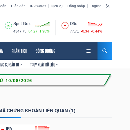
hoán
Diễn đàn
IR Awards
Dịch vụ
Đăng nhập
English
Spot Gold
Dầu
4347.75
84.27
1.98%
77.71
-0.34
-0.44%
HÂN
PHÂN TÍCH
ĐÔNG DƯƠNG
ÔNG CỤ ĐẦU TƯ
TRUY XUẤT DỮ LIỆU
MÃ CHỨNG KHOÁN LIÊN QUAN (1)
IPA