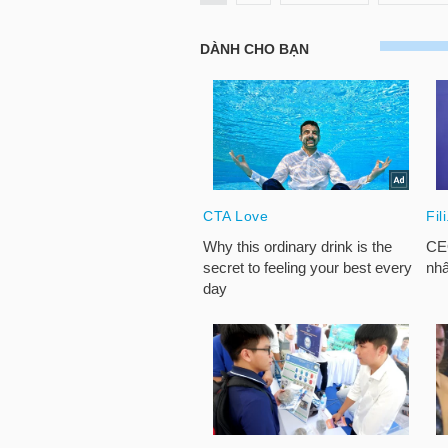
LIỆU
Ngành
(-)
VS-
SECTOR
NĂNG
LƯỢNG