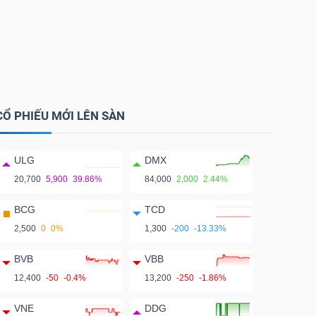
CỔ PHIẾU MỚI LÊN SÀN
ULG
DMX
20,700
5,900
39.86%
84,000
2,000
2.44%
BCG
TCD
2,500
0
0%
1,300
-200
-13.33%
BVB
VBB
12,400
-50
-0.4%
13,200
-250
-1.86%
VNE
DDG