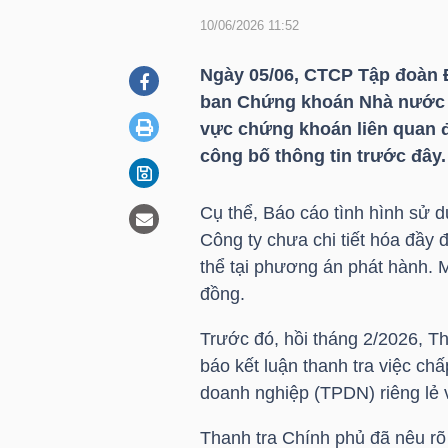
10/06/2026 11:52
DOANH
Ngày 05/06, CTCP Tập đoàn Đầ
NGHIỆP
ban Chứng khoán Nhà nước về
vực chứng khoán liên quan đ
công bố thông tin trước đây.
BẤT
Cụ thể, Báo cáo tình hình sử 
ĐỘNG
Công ty chưa chi tiết hóa đầy
SẢN
thể tại phương án phát hành. M
đồng.
Trước đó, hồi tháng 2/2026, T
TÀI
báo kết luận thanh tra việc ch
CHÍNH
doanh nghiệp (TPDN) riêng lẻ 
Thanh tra Chính phủ đã nêu rõ