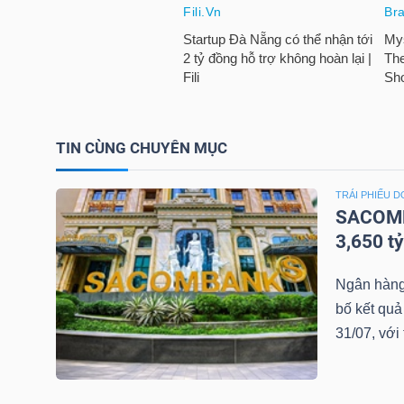
NGUYÊN
VẬT
LIỆU
TIN CÙNG CHUYÊN MỤC
CÔNG
TRÁI PHIẾU 
NGHIỆP
SACOMBA
3,650 t
Ngân hàn
bố kết quả
TIÊU
31/07, với 
DÙNG
KHÔNG
THIẾT