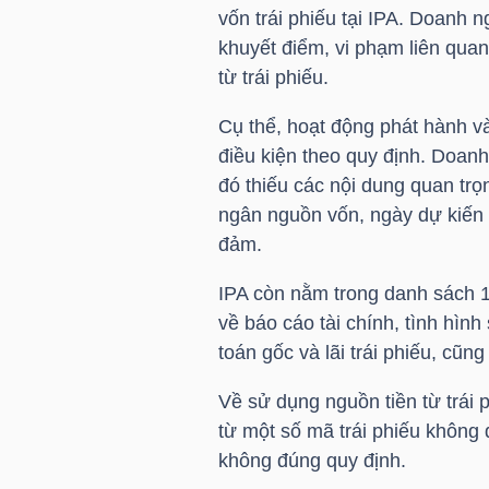
HÀNG
vốn trái phiếu tại
IPA
. Doanh ng
HÓA
khuyết điểm, vi phạm liên qua
từ trái phiếu.
Cụ thể, hoạt động phát hành v
KINH
điều kiện theo quy định. Doanh
TẾ
đó thiếu các nội dung quan trọ
ngân nguồn vốn, ngày dự kiến p
đảm.
THẾ
IPA
còn nằm trong danh sách 19
GIỚI
về báo cáo tài chính, tình hình
toán gốc và lãi trái phiếu, cũn
Về sử dụng nguồn tiền từ trái
ĐÔNG
từ một số mã trái phiếu không
DƯƠNG
không đúng quy định.