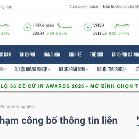
VietstockFinance
Đấu trường chứng k
tổng hợp
HNX-Index
VN30
0.19%
293.44
0.80
0.27%
1911.09
8.30
0.44%
 đạo
Tin tức
Báo cáo phân tích
Thuật ngữ
Dịch vụ
NG SẢN
TÀI CHÍNH
HÀNG HÓA
KINH TẾ
THẾ GIỚI
TÀI CHÍNH CÁ N
NH
DỮ LIỆU DOANH NGHIỆP
DỮ LIỆU PHÁI SINH
DỮ LIỆU TRÁI PHIẾU
C
hiếu doanh nghiệp
 phạm công bố thông tin liên