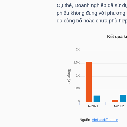
Cụ thể, Doanh nghiệp đã sử dụn
phiếu không đúng với phương 
TÀI
đã công bố hoặc chưa phù hợp 
CHÍNH
CÁ
Kết quả k
NHÂN
PHÂN
TÍCH
VIETSTOCKFINANCE
VĨ
MÔ