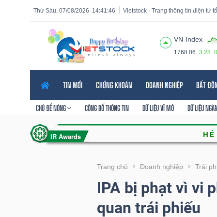
Thứ Sáu, 07/08/2026
14:41:48
Vietstock - Trang thông tin điện tử 
VN-Index
1768.06
3.28
Tất cả
Tính năng
Ngành
Mã chứng khoán
Lãnh
TIN MỚI
CHỨNG KHOÁN
DOANH NGHIỆP
BẤT ĐỘ
Tính
năng
CHỦ ĐỀ NÓNG
CÔNG BỐ THÔNG TIN
DỮ LIỆU VĨ MÔ
DỮ LIỆU NGÀ
(-)
VIETSTOCK
Trang chủ
Doanh nghiệp
Trái p
IPA bị phạt vì vi
CHỨNG
quan trái phiếu
KHOÁN