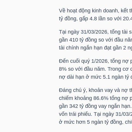
Về hoạt động kinh doanh, kết 
tỷ đồng, gấp 4.8 lần so với 20.
NGÀNH
Tại ngày 31/03/2026, tổng tài
gần 410 tỷ đồng so với đầu n
tài chính ngắn hạn đạt gần 2 
DOANH
NGHIỆP
Đến cuối quý 1/2026, tổng nợ 
8% so với đầu năm. Trong cơ c
nợ dài hạn ở mức 5.1 ngàn tỷ
CỔ
Đáng chú ý, khoản vay và nợ th
PHIẾU
chiếm khoảng 86.6% tổng nợ ph
gần 342 tỷ đồng vay ngắn hạn
vốn trái phiếu. Tại ngày 31/03
PHÁI
ở mức hơn 5 ngàn tỷ đồng, chi
SINH