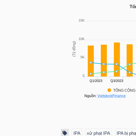
Tổ
TRÁI
PHIẾU
CÔNG
CỤ
ĐẦU
TƯ
TRUY
XUẤT
DỮ
IPA
xử phạt IPA
IPA bị ph