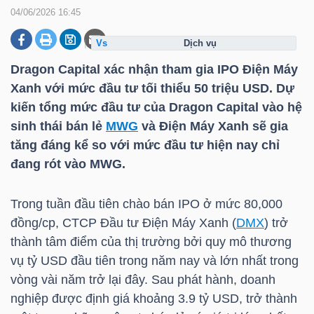
04/06/2026 16:45
dịch vụ
DOANH
NGHIỆP
Dragon Capital xác nhận tham gia IPO Điện Máy
Xanh với mức đầu tư tối thiểu 50
triệu USD
. Dự
kiến tổng mức đầu tư của Dragon Capital vào hệ
sinh thái bán lẻ
MWG
và Điện Máy Xanh sẽ gia
BẤT
tăng đáng kể so với mức đầu tư hiện nay chỉ
ĐỘNG
đang rót vào
MWG
.
SẢN
Trong tuần đầu tiên chào bán IPO ở mức 80,000
đồng/cp, CTCP Đầu tư Điện Máy Xanh (
DMX
) trở
TÀI
thành tâm điểm của thị trường bởi quy mô thương
CHÍNH
vụ
tỷ USD
đầu tiên trong năm nay và lớn nhất trong
vòng vài năm trở lại đây. Sau phát hành, doanh
nghiệp được định giá khoảng 3.9
tỷ USD
, trở thành