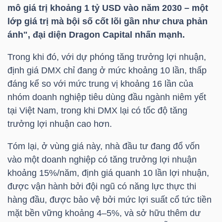
YẾU
mô giá trị khoảng 1
tỷ USD
vào năm 2030 – một
lớp giá trị mà bội số cốt lõi gần như chưa phản
ánh"
, đại diện Dragon Capital nhấn mạnh.
Trong khi đó, với dự phóng tăng trưởng lợi nhuận,
TIÊU
định giá
DMX
chỉ đang ở mức khoảng 10 lần, thấp
DÙNG
đáng kể so với mức trung vị khoảng 16 lần của
THIẾT
nhóm doanh nghiệp tiêu dùng đầu ngành niêm yết
YẾU
tại Việt Nam, trong khi
DMX
lại có tốc độ tăng
trưởng lợi nhuận cao hơn.
Tóm lại, ở vùng giá này, nhà đầu tư đang đổ vốn
vào một doanh nghiệp có tăng trưởng lợi nhuận
CHĂM
khoảng 15%/năm, định giá quanh 10 lần lợi nhuận,
SÓC
được vận hành bởi đội ngũ có năng lực thực thi
SỨC
hàng đầu, được bảo vệ bởi mức lợi suất cổ tức tiền
KHỎE
mặt bền vững khoảng 4–5%, và sở hữu thêm dư