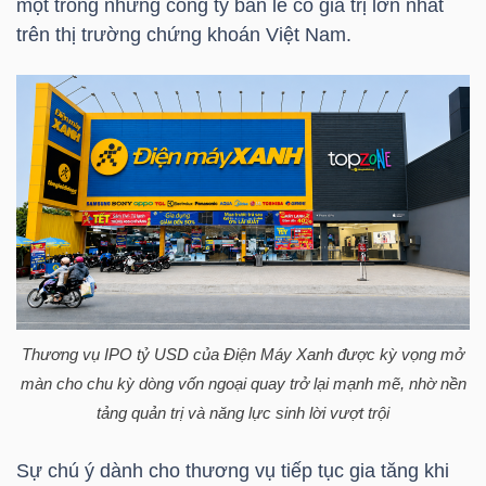
một trong những công ty bán lẻ có giá trị lớn nhất
HÀNG
trên thị trường chứng khoán Việt Nam.
HÓA
KINH
TẾ
THẾ
GIỚI
Thương vụ IPO
tỷ USD
của Điện Máy Xanh được kỳ vọng mở
màn cho chu kỳ dòng vốn ngoại quay trở lại mạnh mẽ, nhờ nền
ĐÔNG
tảng quản trị và năng lực sinh lời vượt trội
DƯƠNG
Sự chú ý dành cho thương vụ tiếp tục gia tăng khi