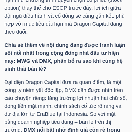
hạn như chương trình quyền chọn cổ phiếu (stock
option) thay thế cho ESOP trước đây, lợi ích giữa
Bài
đội ngũ điều hành và cổ đông sẽ càng gắn kết, phù
viết
hợp với mục tiêu dài hạn mà Dragon Capital đang
của
theo đuổi.
tác
giả
Chia sẻ thêm về nội dung đang được tranh luận
(-)
sôi nổi nhất trong cộng đồng nhà đầu tư hiện
nay:
MWG
và
DMX
, phân bổ ra sao khi cùng hệ
sinh thái bán lẻ?
Báo
cáo
Đại diện Dragon Capital đưa ra quan điểm, là một
phân
công ty niêm yết độc lập,
DMX
cần được nhìn trên
tích
câu chuyện riêng: tăng trưởng lợi nhuận hai chữ số,
(-)
dòng tiền mặt mạnh, chính sách cổ tức rõ ràng và
dư địa lớn từ EraBlue tại Indonesia. So với mặt
bằng doanh nghiệp tiêu dùng – bán lẻ trên thị
Thuật
trường,
DMX
nổi bật nhờ định giá còn rẻ trong