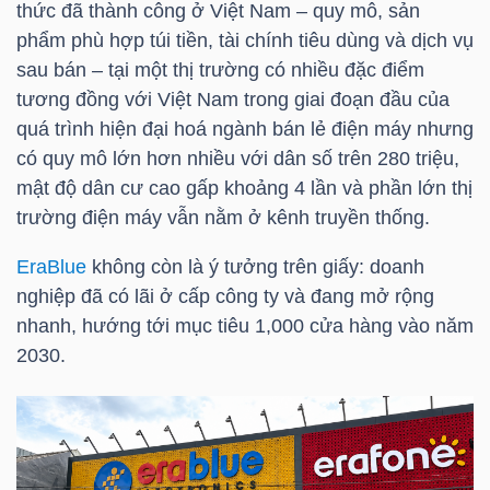
thức đã thành công ở Việt Nam – quy mô, sản
LIỆU
phẩm phù hợp túi tiền, tài chính tiêu dùng và dịch vụ
sau bán – tại một thị trường có nhiều đặc điểm
Ngành
tương đồng với Việt Nam trong giai đoạn đầu của
(-)
quá trình hiện đại hoá ngành bán lẻ điện máy nhưng
có quy mô lớn hơn nhiều với dân số trên 280 triệu,
VS-
mật độ dân cư cao gấp khoảng 4 lần và phần lớn thị
SECTOR
trường điện máy vẫn nằm ở kênh truyền thống.
EraBlue
không còn là ý tưởng trên giấy: doanh
nghiệp đã có lãi ở cấp công ty và đang mở rộng
nhanh, hướng tới mục tiêu 1,000 cửa hàng vào năm
NĂNG
2030.
LƯỢNG