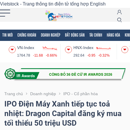
Vietstock - Trang thông tin điện tử tổng hợp
English
TIN MỚI
CHỨNG KHOÁN
DOANH NGHIỆP
BẤT ĐỘNG SẢN
TÀI CHÍNH
HÀNG HÓA
KIN
Tất cả
Tính năng
Ngành
Mã chứng khoán
Lãnh
VN-Index
HNX-Index
Tính
1764.78
-11.68
-0.66%
292.64
-0.95
-0.32%
năng
(-)
VIETSTOCK
Trang chủ
Doanh nghiệp
IPO - Cổ phần hóa
IPO Điện Máy Xanh tiếp tục toả
nhiệt: Dragon Capital đăng ký mua
CHỨNG
tối thiểu 50 triệu USD
KHOÁN