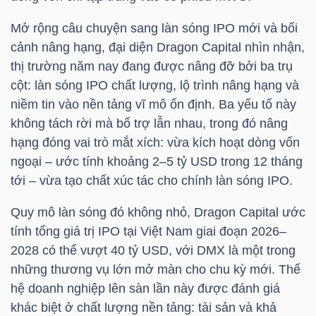
Mở rộng câu chuyện sang làn sóng IPO mới và bối
cảnh nâng hạng, đại diện Dragon Capital nhìn nhận,
thị trường năm nay đang được nâng đỡ bởi ba trụ
Công
cột: làn sóng IPO chất lượng, lộ trình nâng hạng và
niềm tin vào nền tảng vĩ mô ổn định. Ba yếu tố này
cụ
không tách rời mà bổ trợ lẫn nhau, trong đó nâng
đầu
hạng đóng vai trò mắt xích: vừa kích hoạt dòng vốn
tư
ngoại – ước tính khoảng 2–5 tỷ
USD trong
12 tháng
tới – vừa tạo chất xúc tác cho chính làn sóng IPO.
Quy mô làn sóng đó không nhỏ, Dragon Capital ước
tính tổng giá trị IPO tại Việt Nam giai đoạn 2026–
Truyền
2028 có thể vượt 40
tỷ USD
, với
DMX
là một trong
thông
những thương vụ lớn mở màn cho chu kỳ mới. Thế
tài
hệ doanh nghiệp lên sàn lần này được đánh giá
chính
khác biệt ở chất lượng nền tảng: tài sản và khả