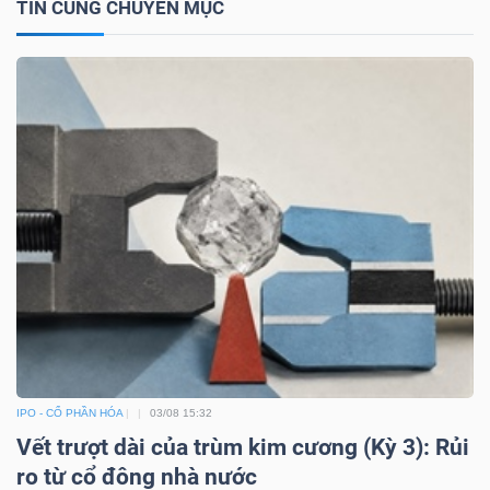
TIN CÙNG CHUYÊN MỤC
IPO - CỔ PHẦN HÓA
03/08 15:32
Vết trượt dài của trùm kim cương (Kỳ 3): Rủi
ro từ cổ đông nhà nước