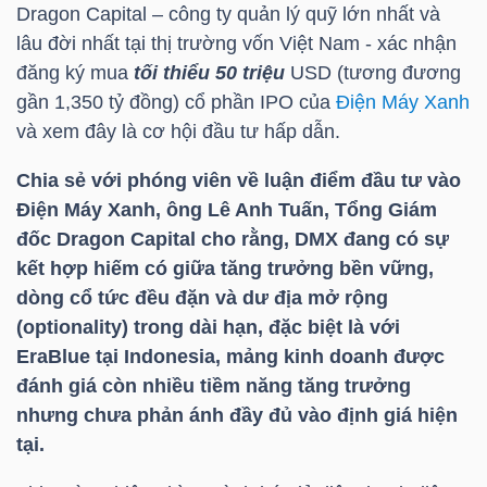
Dragon Capital – công ty quản lý quỹ lớn nhất và
lâu đời nhất tại thị trường vốn Việt Nam - xác nhận
TÀI
đăng ký mua
tối thiểu 50 triệu
USD (tương đương
CHÍNH
gần 1,350 tỷ đồng) cổ phần IPO của
Điện Máy Xanh
CÁ
và xem đây là cơ hội đầu tư hấp dẫn.
NHÂN
Chia sẻ với phóng viên về luận điểm đầu tư vào
Điện Máy Xanh, ông Lê Anh Tuấn, Tổng Giám
đốc Dragon Capital cho rằng,
DMX
đang có sự
PHÂN
kết hợp hiếm có giữa tăng trưởng bền vững,
TÍCH
dòng cổ tức đều đặn và dư địa mở rộng
VIETSTOCKFINANCE
(optionality) trong dài hạn, đặc biệt là với
EraBlue tại Indonesia, mảng kinh doanh được
đánh giá còn nhiều tiềm năng tăng trưởng
nhưng chưa phản ánh đầy đủ vào định giá hiện
VĨ
tại.
MÔ