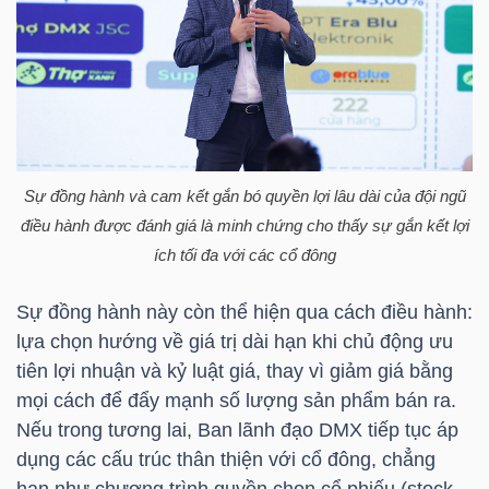
Mã
chứng
khoán
(-)
Tất cả
Cổ phiếu
Chỉ số
Chứng chỉ quỹ
Chứng 
Sự đồng hành và cam kết gắn bó quyền lợi lâu dài của đội ngũ
điều hành được đánh giá là minh chứng cho thấy sự gắn kết lợi
Lãnh
ích tối đa với các cổ đông
đạo
(-)
Sự đồng hành này còn thể hiện qua cách điều hành:
Tất cả
Người nội bộ
Người liên quan
Cổ đông lớn
lựa chọn hướng về giá trị dài hạn khi chủ động ưu
tiên lợi nhuận và kỷ luật giá, thay vì giảm giá bằng
Tin
mọi cách để đẩy mạnh số lượng sản phẩm bán ra.
tức
Nếu trong tương lai, Ban lãnh đạo
DMX
tiếp tục áp
(-)
dụng các cấu trúc thân thiện với cổ đông, chẳng