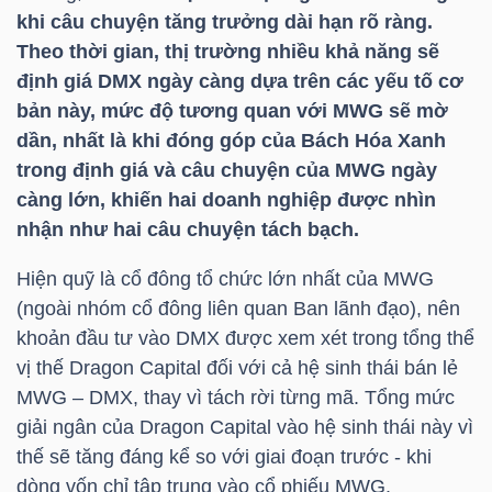
ngữ
khi câu chuyện tăng trưởng dài hạn rõ ràng.
(-)
Theo thời gian, thị trường nhiều khả năng sẽ
định giá
DMX
ngày càng dựa trên các yếu tố cơ
Dịch
bản này, mức độ tương quan với
MWG
sẽ mờ
vụ
dần, nhất là khi đóng góp của Bách Hóa Xanh
(-)
trong định giá và câu chuyện của
MWG
ngày
càng lớn, khiến hai doanh nghiệp được nhìn
nhận như hai câu chuyện tách bạch.
Đào
Hiện quỹ là cổ đông tổ chức lớn nhất của
MWG
tạo
(ngoài nhóm cổ đông liên quan Ban lãnh đạo), nên
khoản đầu tư vào
DMX
được xem xét trong tổng thể
vị thế Dragon Capital đối với cả hệ sinh thái bán lẻ
MWG
–
DMX
, thay vì tách rời từng mã. Tổng mức
Sách
giải ngân của Dragon Capital vào hệ sinh thái này vì
tài
thế sẽ tăng đáng kể so với giai đoạn trước - khi
chính
dòng vốn chỉ tập trung vào cổ phiếu
MWG
.