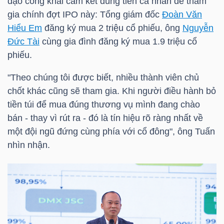
đạo công khai cam kết dùng tiền cá nhân để tham
DỊCH
gia chính đợt IPO này: Tổng giám đốc
Đoàn Văn
VỤ
Hiểu Em
đăng ký mua 2 triệu cổ phiếu, ông
Nguyễn
TRUYỀN
Đức Tài
cùng gia đình đăng ký mua 1.9 triệu cổ
THÔNG
phiếu.
"Theo chúng tôi được biết, nhiều thành viên chủ
chốt khác cũng sẽ tham gia. Khi người điều hành bỏ
tiền túi để mua đúng thương vụ mình đang chào
TIỆN
bán - thay vì rút ra - đó là tín hiệu rõ ràng nhất về
ÍCH
một đội ngũ đứng cùng phía với cổ đông", ông Tuấn
nhìn nhận.
BẤT
ĐỘNG
SẢN