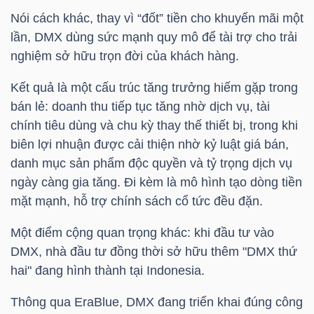
Nói cách khác, thay vì “đốt” tiền cho khuyến mãi một
lần,
DMX
dùng sức mạnh quy mô để tài trợ cho trải
nghiệm sở hữu trọn đời của khách hàng.
TRÁI
PHIẾU
Kết quả là một cấu trúc tăng trưởng hiếm gặp trong
bán lẻ: doanh thu tiếp tục tăng nhờ dịch vụ, tài
chính tiêu dùng và chu kỳ thay thế thiết bị, trong khi
CÔNG
biên lợi nhuận được cải thiện nhờ kỷ luật giá bán,
CỤ
danh mục sản phẩm độc quyền và tỷ trọng dịch vụ
ĐẦU
ngày càng gia tăng. Đi kèm là mô hình tạo dòng tiền
mặt mạnh, hỗ trợ chính sách cổ tức đều đặn.
TƯ
Một điểm cộng quan trọng khác: khi đầu tư vào
DMX
, nhà đầu tư đồng thời sở hữu thêm "DMX thứ
TRUY
hai" đang hình thành tại Indonesia.
XUẤT
Thông qua EraBlue,
DMX
đang triển khai đúng công
DỮ