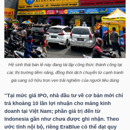
NGUYÊN
VẬT
LIỆU
CÔNG
NGHIỆP
Hệ sinh thái bán lẻ này đang tái lập công thức thành công tại
các thị trường tiềm năng, đồng thời dịch chuyển từ cạnh tranh
giá sang sở hữu trọn vẹn trải nghiệm của người tiêu dùng
"Tại mức giá IPO, nhà đầu tư về cơ bản mới chỉ
TIÊU
trả khoảng 10 lần lợi nhuận cho mảng kinh
DÙNG
doanh tại Việt Nam; phần giá trị đến từ
KHÔNG
Indonesia gần như chưa được ghi nhận. Theo
THIẾT
ước tính nội bộ, riêng EraBlue có thể đạt quy