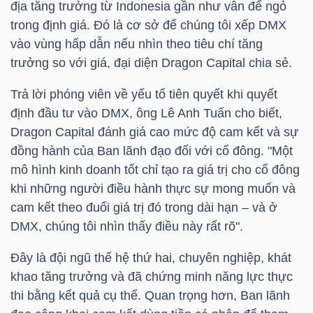
địa tăng trưởng từ Indonesia gần như vẫn để ngỏ
trong định giá. Đó là cơ sở để chúng tôi xếp
DMX
vào vùng hấp dẫn nếu nhìn theo tiêu chí tăng
trưởng so với giá, đại diện Dragon Capital chia sẻ.
TÀI
CHÍNH
Trả lời phóng viên về yếu tố tiên quyết khi quyết
định đầu tư vào
DMX
, ông Lê Anh Tuấn cho biết,
Dragon Capital đánh giá cao mức độ cam kết và sự
đồng hành của Ban lãnh đạo đối với cổ đông. "Một
mô hình kinh doanh tốt chỉ tạo ra giá trị cho cổ đông
CÔNG
khi những người điều hành thực sự mong muốn và
NGHỆ
cam kết theo đuổi giá trị đó trong dài hạn – và ở
THÔNG
DMX
, chúng tôi nhìn thấy điều này rất rõ".
TIN
Đây là đội ngũ thế hệ thứ hai, chuyên nghiệp, khát
khao tăng trưởng và đã chứng minh năng lực thực
thi bằng kết quả cụ thể. Quan trọng hơn, Ban lãnh