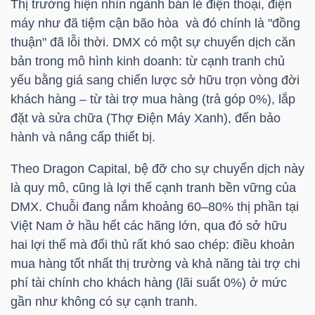
Thị trường hiện nhìn ngành bán lẻ điện thoại, điện
máy như đã tiệm cận bão hòa và đó chính là "đồng
thuận" đã lỗi thời.
DMX
có một sự chuyển dịch căn
NGÀNH
bản trong mô hình kinh doanh: từ cạnh tranh chủ
yếu bằng giá sang chiến lược sở hữu trọn vòng đời
khách hàng – từ tài trợ mua hàng (trả góp 0%), lắp
DOANH
đặt và sửa chữa (Thợ Điện Máy Xanh), đến bảo
hành và nâng cấp thiết bị.
NGHIỆP
Theo Dragon Capital, bệ đỡ cho sự chuyển dịch này
là quy mô, cũng là lợi thế cạnh tranh bền vững của
CỔ
DMX
. Chuỗi đang nắm khoảng 60–80% thị phần tại
PHIẾU
Việt Nam ở hầu hết các hãng lớn, qua đó sở hữu
hai lợi thế mà đối thủ rất khó sao chép: điều khoản
mua hàng tốt nhất thị trường và khả năng tài trợ chi
phí tài chính cho khách hàng (lãi suất 0%) ở mức
PHÁI
gần như không có sự cạnh tranh.
SINH