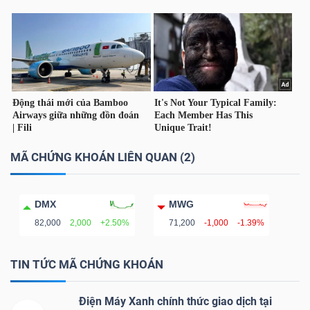
MÃ CHỨNG KHOÁN LIÊN QUAN (2)
DMX
MWG
82,000
2,000
+2.50%
71,200
-1,000
-1.39%
TIN TỨC MÃ CHỨNG KHOÁN
Điện Máy Xanh chính thức giao dịch tại