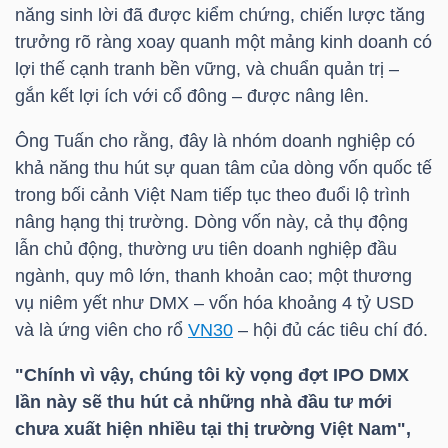
năng sinh lời đã được kiểm chứng, chiến lược tăng
trưởng rõ ràng xoay quanh một mảng kinh doanh có
lợi thế cạnh tranh bền vững, và chuẩn quản trị –
Dữ
gắn kết lợi ích với cổ đông – được nâng lên.
liệu
Ông Tuấn cho rằng, đây là nhóm doanh nghiệp có
tài
khả năng thu hút sự quan tâm của dòng vốn quốc tế
chính
trong bối cảnh Việt Nam tiếp tục theo đuổi lộ trình
nâng hạng thị trường. Dòng vốn này, cả thụ động
lẫn chủ động, thường ưu tiên doanh nghiệp đầu
ngành, quy mô lớn, thanh khoản cao; một thương
vụ niêm yết như
DMX
– vốn hóa khoảng 4
tỷ USD
và là ứng viên cho rổ
VN30
– hội đủ các tiêu chí đó.
"Chính vì vậy, chúng tôi kỳ vọng đợt IPO
DMX
lần này sẽ thu hút cả những nhà đầu tư mới
chưa xuất hiện nhiều tại thị trường Việt Nam",