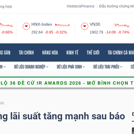
VietstockFinance
Đấu trường chứng k
tổng hợp
HNX-Index
VN30
-0.66%
292.64
-0.95
-0.32%
1902.79
-14.09
-0.74%
 đạo
Tin tức
Báo cáo phân tích
Thuật ngữ
Dịch vụ
NG SẢN
TÀI CHÍNH
HÀNG HÓA
KINH TẾ
THẾ GIỚI
TÀI CHÍNH CÁ N
NH
DỮ LIỆU DOANH NGHIỆP
DỮ LIỆU PHÁI SINH
DỮ LIỆU TRÁI PHIẾU
C
iới
g lãi suất tăng mạnh sau báo