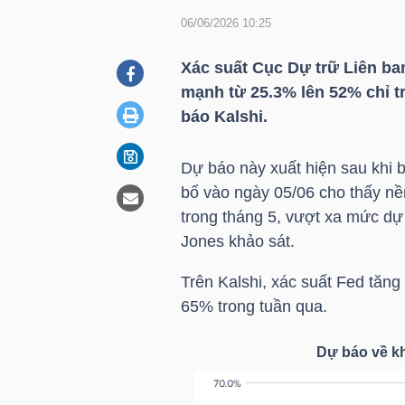
06/06/2026 10:25
DOANH
Xác suất Cục Dự trữ Liên ba
NGHIỆP
mạnh từ 25.3% lên 52% chỉ t
báo Kalshi.
Dự báo này xuất hiện sau khi
BẤT
bố vào ngày 05/06 cho thấy nề
ĐỘNG
trong tháng 5, vượt xa mức dự
SẢN
Jones khảo sát.
Trên Kalshi, xác suất Fed tăng
65% trong tuần qua.
TÀI
CHÍNH
Dự báo về kh