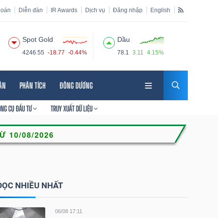
hoán
Diễn đàn
IR Awards
Dịch vụ
Đăng nhập
English
Spot Gold
Dầu
4246.55
-18.77
-0.44%
78.1
3.11
4.15%
HÂN
PHÂN TÍCH
ĐÔNG DƯƠNG
ÔNG CỤ ĐẦU TƯ
TRUY XUẤT DỮ LIỆU
ĐỌC NHIỀU NHẤT
06/08 17:11