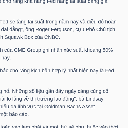
tế cho rằng khả năng Fed nâng lãi suất đang gia
Fed sẽ tăng lãi suất trong năm nay và điều đó hoàn
t dai dẳng", ông Roger Ferguson, cựu Phó Chủ tịch
rình Squawk Box của CNBC.
ch của CME Group ghi nhận xác suất khoảng 50%
 nay.
hác cho rằng kịch bản hợp lý nhất hiện nay là Fed
g nổ. Những số liệu gần đây ngày càng củng cố
ải lo lắng về thị trường lao động", bà Lindsay
phiếu đa lĩnh vực tại Goldman Sachs Asset
một báo cáo.
toàn vào lạm phát và mọi thứ sẽ phụ thuộc vào thời