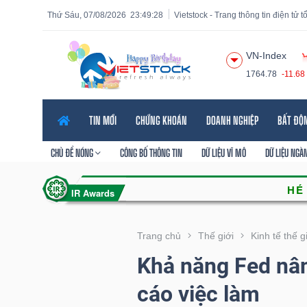
Thứ Sáu, 07/08/2026
23:49:29
Vietstock - Trang thông tin điện tử 
VN-Index
1764.78
-11.68
Tất cả
Tính năng
Ngành
Mã chứng khoán
Lãnh
TIN MỚI
CHỨNG KHOÁN
DOANH NGHIỆP
BẤT ĐỘ
Tính
năng
CHỦ ĐỀ NÓNG
CÔNG BỐ THÔNG TIN
DỮ LIỆU VĨ MÔ
DỮ LIỆU NGÀ
(-)
VIETSTOCK
Trang chủ
Thế giới
Kinh tế thế g
Khả năng Fed nân
CHỨNG
cáo việc làm
KHOÁN