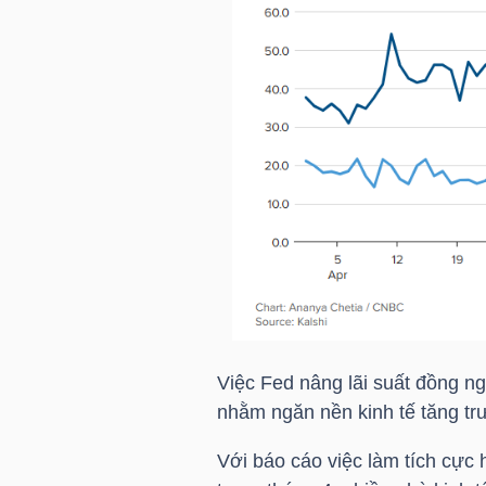
HÀNG
HÓA
KINH
TẾ
THẾ
GIỚI
Việc Fed nâng lãi suất đồng n
ĐÔNG
nhằm ngăn nền kinh tế tăng tr
DƯƠNG
Với báo cáo việc làm tích cực