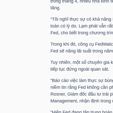
trong tháng 4, nhiều nhà kinh 
tăng.
TÀI
"Tôi nghĩ thực sự có khả năng 
CHÍNH
toàn có lý do. Lạm phát vẫn rấ
CÁ
Fed, cho biết trong chương t
NHÂN
Trong khi đó, công cụ FedWat
Fed sẽ nâng lãi suất trong năm
PHÂN
Tuy nhiên, một số chuyên gia k
TÍCH
tiếp tục đứng ngoài quan sát.
VIETSTOCKFINANCE
"Báo cáo việc làm thực sự bùn
niềm tin rằng Fed không cần ph
Rosner, Giám đốc đầu tư trái 
Management, nhận định trong 
VĨ
MÔ
"Hiện Fed đang tập trung hoàn 