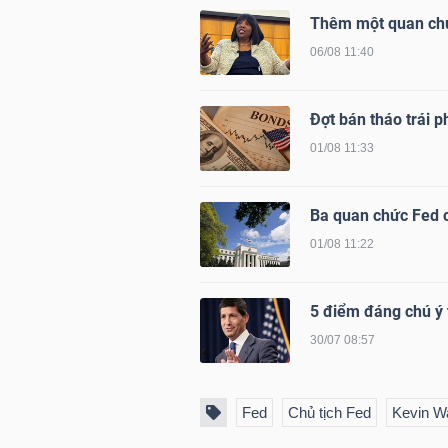
Thêm một quan chứ
06/08 11:40
TRÁI
PHIẾU
Đợt bán tháo trái p
01/08 11:33
CÔNG
Ba quan chức Fed c
CỤ
01/08 11:22
ĐẦU
TƯ
5 điểm đáng chú ý 
30/07 08:57
TRUY
XUẤT
Fed
Chủ tịch Fed
Kevin W
DỮ