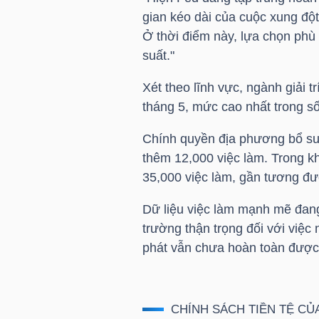
gian kéo dài của cuộc xung đột
Ở thời điểm này, lựa chọn phù
NGÀNH
suất."
Xét theo lĩnh vực, ngành giải t
tháng 5, mức cao nhất trong s
DOANH
Chính quyền địa phương bổ sun
NGHIỆP
thêm 12,000 việc làm. Trong 
35,000 việc làm, gần tương đư
CỔ
Dữ liệu việc làm mạnh mẽ đang 
PHIẾU
trường thận trọng đối với việc n
phát vẫn chưa hoàn toàn được
PHÁI
CHÍNH SÁCH TIỀN TỆ CỦ
SINH