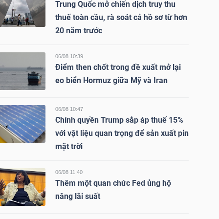
Trung Quốc mở chiến dịch truy thu
thuế toàn cầu, rà soát cả hồ sơ từ hơn
20 năm trước
06/08 10:39
Điểm then chốt trong đề xuất mở lại
eo biển Hormuz giữa Mỹ và Iran
06/08 10:47
Chính quyền Trump sắp áp thuế 15%
với vật liệu quan trọng để sản xuất pin
mặt trời
06/08 11:40
Thêm một quan chức Fed ủng hộ
nâng lãi suất