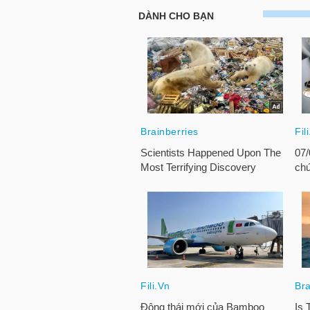
LIỆU
Ngành
(-)
VS-
SECTOR
NĂNG
LƯỢNG