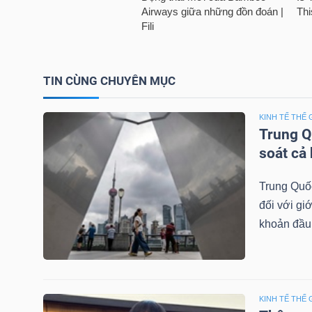
NGUYÊN
VẬT
LIỆU
TIN CÙNG CHUYÊN MỤC
KINH TẾ THẾ 
Trung Q
CÔNG
soát cả
NGHIỆP
Trung Quốc
đối với gi
khoản đầu 
TIÊU
DÙNG
KHÔNG
THIẾT
KINH TẾ THẾ 