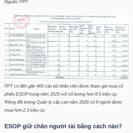
Nguồn:
FPT
TRÁI
PHIẾU
CÔNG
CỤ
ĐẦU
TƯ
FPT
có đến gần 400 cán bộ nhân viên được tham gia mua cổ
phiếu ESOP trong năm 2025 với số lượng hơn 8.5 triệu cp.
Riêng đối tượng Quản lý cấp cao năm 2026 có 9 người được
mua hơn 2.3 triệu cp.
TRUY
XUẤT
ESOP giữ chân người tài bằng cách nào?
DỮ