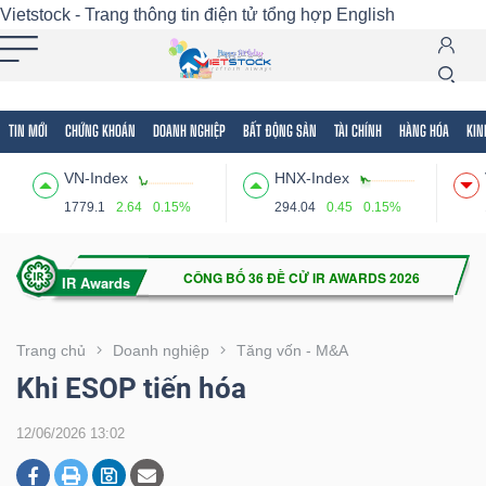
Vietstock - Trang thông tin điện tử tổng hợp
English
TIN MỚI
CHỨNG KHOÁN
DOANH NGHIỆP
BẤT ĐỘNG SẢN
TÀI CHÍNH
HÀNG HÓA
KIN
Tất cả
Tính năng
Ngành
Mã chứng khoán
Lãnh
VN-Index
HNX-Index
Tính
1779.1
2.64
0.15%
294.04
0.45
0.15%
năng
(-)
VIETSTOCK
Trang chủ
Doanh nghiệp
Tăng vốn - M&A
Khi ESOP tiến hóa
CHỨNG
12/06/2026 13:02
KHOÁN