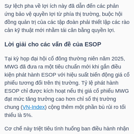
DỊCH
Sự lệch pha về lợi ích này đã dẫn đến các phản
VỤ
ứng bảo vệ quyền lợi từ phía thị trường, buộc hội
TRUYỀN
đồng quản trị của các tập đoàn phải thiết lập các rào
THÔNG
cản kỹ thuật mới nhằm tái cân bằng quyền lợi.
Lời giải cho các vấn đề của ESOP
Tại kỳ họp đại hội cổ đông thường niên năm 2025,
TIỆN
MWG
đã đưa ra một tiêu chuẩn mới khi gắn điều
ÍCH
kiện phát hành ESOP với hiệu suất biến động giá cổ
phiếu tương đối trên thị trường. Tỷ lệ phát hành
ESOP chỉ được kích hoạt nếu thị giá cổ phiếu
MWG
đạt mức tăng trưởng cao hơn chỉ số thị trường
chung (
VN-Index
) cộng thêm một phần bù rủi ro tối
BẤT
thiểu là 5%.
ĐỘNG
SẢN
Cơ chế này triệt tiêu tình huống ban điều hành nhận