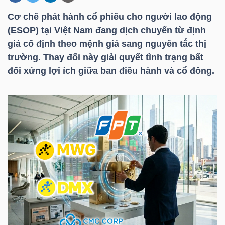
Cơ chế phát hành cổ phiếu cho người lao động
(ESOP) tại Việt Nam đang dịch chuyển từ định
DOANH
giá cố định theo mệnh giá sang nguyên tắc thị
NGHIỆP
trường. Thay đổi này giải quyết tình trạng bất
đối xứng lợi ích giữa ban điều hành và cổ đông.
BẤT
ĐỘNG
SẢN
TÀI
CHÍNH