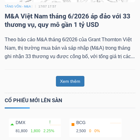
TĂNG VỐN - M&A
17/07 17:57
M&A Việt Nam tháng 6/2026 áp đảo với 33
thương vụ, quy mô gần 1 tỷ USD
Theo báo cáo M&A tháng 6/2026 của Grant Thornton Việt
Nam, thị trường mua bán và sáp nhập (M&A) trong tháng
ghi nhận 33 thương vụ được công bố, với tổng giá trị các...
Xem thêm
CỔ PHIẾU MỚI LÊN SÀN
DMX
BCG
81,800
1,800
2.25%
2,500
0
0%