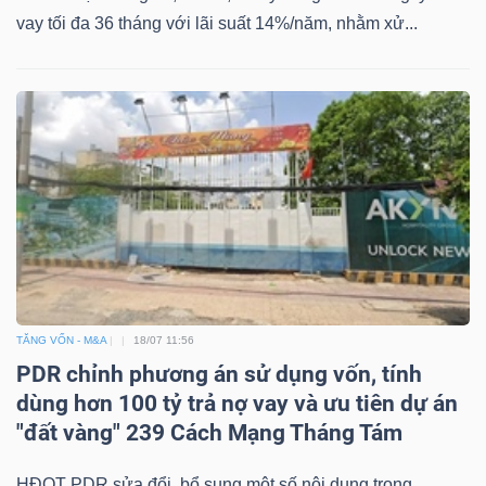
vay tối đa 36 tháng với lãi suất 14%/năm, nhằm xử...
TĂNG VỐN - M&A
18/07 11:56
PDR chỉnh phương án sử dụng vốn, tính
dùng hơn 100 tỷ trả nợ vay và ưu tiên dự án
"đất vàng" 239 Cách Mạng Tháng Tám
HĐQT PDR sửa đổi, bổ sung một số nội dung trong