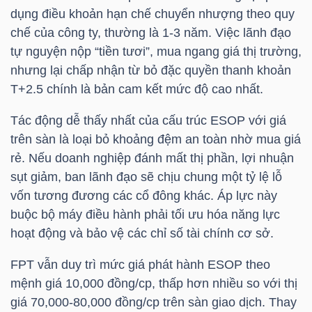
dụng điều khoản hạn chế chuyển nhượng theo quy
Bài
chế của công ty, thường là 1-3 năm. Việc lãnh đạo
viết
tự nguyện nộp “tiền tươi”, mua ngang giá thị trường,
của
nhưng lại chấp nhận từ bỏ đặc quyền thanh khoản
tác
T+2.5 chính là bản cam kết mức độ cao nhất.
giả
Tác động dễ thấy nhất của cấu trúc ESOP với giá
(-)
trên sàn là loại bỏ khoảng đệm an toàn nhờ mua giá
rẻ. Nếu doanh nghiệp đánh mất thị phần, lợi nhuận
Báo
sụt giảm, ban lãnh đạo sẽ chịu chung một tỷ lệ lỗ
cáo
vốn tương đương các cổ đông khác. Áp lực này
phân
buộc bộ máy điều hành phải tối ưu hóa năng lực
tích
hoạt động và bảo vệ các chỉ số tài chính cơ sở.
(-)
FPT
vẫn duy trì mức giá phát hành ESOP theo
mệnh giá 10,000 đồng/cp, thấp hơn nhiều so với thị
Thuật
giá 70,000-80,000 đồng/cp trên sàn giao dịch. Thay