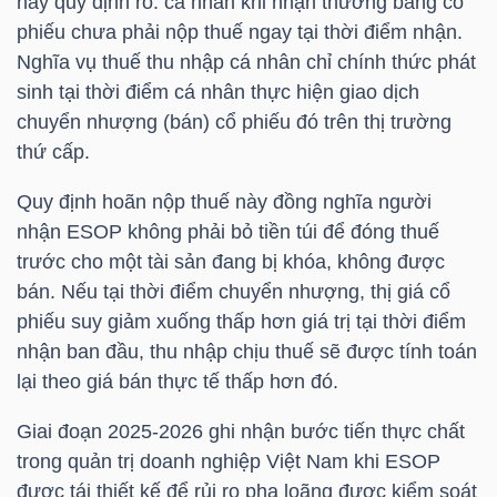
này quy định rõ: cá nhân khi nhận thưởng bằng cổ
phiếu chưa phải nộp thuế ngay tại thời điểm nhận.
Nghĩa vụ thuế thu nhập cá nhân chỉ chính thức phát
sinh tại thời điểm cá nhân thực hiện giao dịch
chuyển nhượng (bán) cổ phiếu đó trên thị trường
Công
thứ cấp.
cụ
đầu
Quy định hoãn nộp thuế này đồng nghĩa người
tư
nhận ESOP không phải bỏ tiền túi để đóng thuế
trước cho một tài sản đang bị khóa, không được
bán. Nếu tại thời điểm chuyển nhượng, thị giá cổ
phiếu suy giảm xuống thấp hơn giá trị tại thời điểm
nhận ban đầu, thu nhập chịu thuế sẽ được tính toán
Truyền
lại theo giá bán thực tế thấp hơn đó.
thông
tài
Giai đoạn 2025-2026 ghi nhận bước tiến thực chất
chính
trong quản trị doanh nghiệp Việt Nam khi ESOP
được tái thiết kế để rủi ro pha loãng được kiểm soát