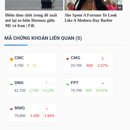
MÃ CHỨNG KHOÁN LIÊN QUAN (5)
CMC
CMG
8,700
0
%
24,700
-600
-2.37%
DMX
FPT
81,700
1,700
+2.13%
70,700
400
+0.57%
MWG
70,800
-1,400
-1.94%