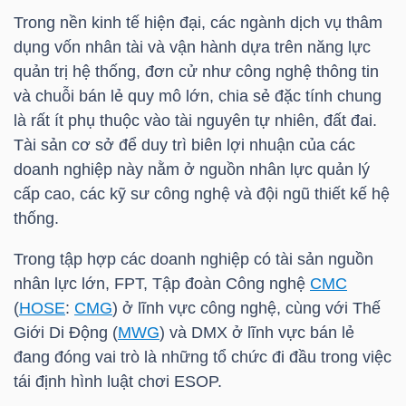
LIỆU
Trong nền kinh tế hiện đại, các ngành dịch vụ thâm
dụng vốn nhân tài và vận hành dựa trên năng lực
Ngành
quản trị hệ thống, đơn cử như công nghệ thông tin
(-)
và chuỗi bán lẻ quy mô lớn, chia sẻ đặc tính chung
là rất ít phụ thuộc vào tài nguyên tự nhiên, đất đai.
VS-
Tài sản cơ sở để duy trì biên lợi nhuận của các
SECTOR
doanh nghiệp này nằm ở nguồn nhân lực quản lý
cấp cao, các kỹ sư công nghệ và đội ngũ thiết kế hệ
thống.
Trong tập hợp các doanh nghiệp có tài sản nguồn
nhân lực lớn,
FPT
, Tập đoàn Công nghệ
CMC
NĂNG
(
HOSE
:
CMG
) ở lĩnh vực công nghệ, cùng với Thế
LƯỢNG
Giới Di Động (
MWG
) và
DMX
ở lĩnh vực bán lẻ
đang đóng vai trò là những tổ chức đi đầu trong việc
tái định hình luật chơi ESOP.