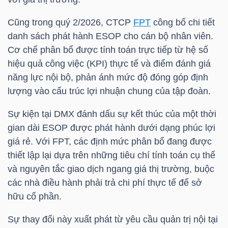
Cũng trong quý 2/2026, CTCP
FPT
công bố chi tiết
TÀI
danh sách phát hành ESOP cho cán bộ nhân viên.
CHÍNH
Cơ chế phân bổ được tính toán trực tiếp từ hệ số
CÁ
hiệu quả công việc (KPI) thực tế và điểm đánh giá
NHÂN
năng lực nội bộ, phản ánh mức độ đóng góp định
lượng vào cấu trúc lợi nhuận chung của tập đoàn.
Sự kiện tại
DMX
đánh dấu sự kết thúc của một thời
PHÂN
gian dài ESOP được phát hành dưới dạng phúc lợi
TÍCH
giá rẻ. Với
FPT
, các định mức phân bổ đang được
VIETSTOCKFINANCE
thiết lập lại dựa trên những tiêu chí tính toán cụ thể
và nguyên tắc giao dịch ngang giá thị trường, buộc
các nhà điều hành phải trả chi phí thực tế để sở
hữu cổ phần.
VĨ
MÔ
Sự thay đổi này xuất phát từ yêu cầu quản trị nội tại