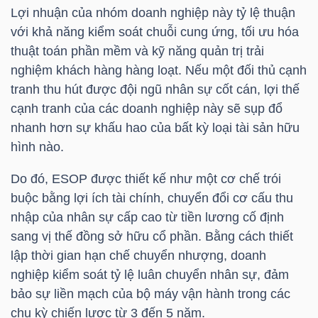
NGUYÊN
Lợi nhuận của nhóm doanh nghiệp này tỷ lệ thuận
với khả năng kiểm soát chuỗi cung ứng, tối ưu hóa
VẬT
thuật toán phần mềm và kỹ năng quản trị trải
LIỆU
nghiệm khách hàng hàng loạt. Nếu một đối thủ cạnh
tranh thu hút được đội ngũ nhân sự cốt cán, lợi thế
cạnh tranh của các doanh nghiệp này sẽ sụp đổ
nhanh hơn sự khấu hao của bất kỳ loại tài sản hữu
CÔNG
hình nào.
NGHIỆP
Do đó, ESOP được thiết kế như một cơ chế trói
buộc bằng lợi ích tài chính, chuyển đổi cơ cấu thu
nhập của nhân sự cấp cao từ tiền lương cố định
sang vị thế đồng sở hữu cổ phần. Bằng cách thiết
TIÊU
lập thời gian hạn chế chuyển nhượng, doanh
DÙNG
nghiệp kiểm soát tỷ lệ luân chuyển nhân sự, đảm
KHÔNG
bảo sự liền mạch của bộ máy vận hành trong các
THIẾT
chu kỳ chiến lược từ 3 đến 5 năm.