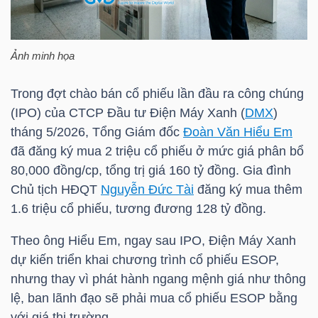
HÀNG
HÓA
Ảnh minh họa
Trong đợt chào bán cổ phiếu lần đầu ra công chúng
KINH
(IPO) của CTCP Đầu tư Điện Máy Xanh (
DMX
)
TẾ
tháng 5/2026, Tổng Giám đốc
Đoàn Văn Hiểu Em
đã đăng ký mua 2 triệu cổ phiếu ở mức giá phân bổ
80,000 đồng/cp, tổng trị giá 160 tỷ đồng. Gia đình
THẾ
Chủ tịch HĐQT
Nguyễn Đức Tài
đăng ký mua thêm
GIỚI
1.6 triệu cổ phiếu, tương đương 128 tỷ đồng.
Theo ông Hiểu Em, ngay sau IPO, Điện Máy Xanh
dự kiến triển khai chương trình cổ phiếu ESOP,
ĐÔNG
nhưng thay vì phát hành ngang mệnh giá như thông
DƯƠNG
lệ, ban lãnh đạo sẽ phải mua cổ phiếu ESOP bằng
với giá thị trường.