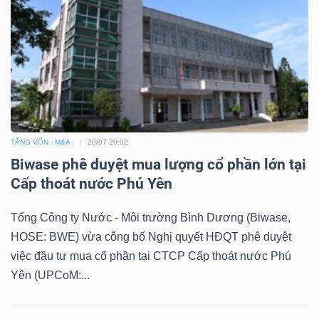
TĂNG VỐN - M&A
20/07 20:02
Biwase phê duyệt mua lượng cổ phần lớn tại
Cấp thoát nước Phú Yên
Tổng Công ty Nước - Môi trường Bình Dương (Biwase,
HOSE: BWE) vừa công bố Nghị quyết HĐQT phê duyệt
việc đầu tư mua cổ phần tại CTCP Cấp thoát nước Phú
Yên (UPCoM:...