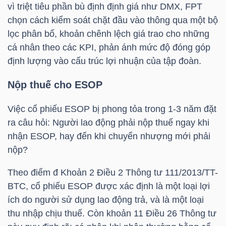
ngữ
vì triệt tiêu phần bù định định giá như
DMX
,
FPT
(-)
chọn cách kiểm soát chặt đầu vào thông qua một bộ
lọc phân bổ, khoản chênh lệch giá trao cho những
cá nhân theo các KPI, phản ánh mức độ đóng góp
Dịch
định lượng vào cấu trúc lợi nhuận của tập đoàn.
vụ
(-)
Nộp thuế cho ESOP
Việc cổ phiếu ESOP bị phong tỏa trong 1-3 năm đặt
Đào
ra câu hỏi: Người lao động phải nộp thuế ngay khi
tạo
nhận ESOP, hay đến khi chuyển nhượng mới phải
nộp?
Theo điểm đ Khoản 2 Điều 2 Thông tư 111/2013/
TT-
BTC
, cổ phiếu ESOP được xác định là một loại lợi
Sách
ích do người sử dụng lao động trả, và là một loại
tài
thu nhập chịu thuế. Còn khoản 11 Điều 26 Thông tư
chính