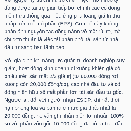
Về nguyên lý tài chính, số chênh lệch hơn 900 tỷ
đồng được tài trợ gián tiếp bởi chính các cổ đông
hiện hữu thông qua hiệu ứng pha loãng giá trị thu
nhập trên mỗi cổ phần (EPS). Cơ chế này không
TÀI
phản ánh nguyên tắc đồng hành về mặt rủi ro, mà
CHÍNH
chỉ đơn thuần là việc tái phân phối tài sản từ nhà
đầu tư sang ban lãnh đạo.
Với giả định khi năng lực quản trị doanh nghiệp suy
giảm, hoạt động kinh doanh đi xuống khiến giá cổ
CÔNG
phiếu trên sàn mất 2/3 giá trị (từ 60,000 đồng rơi
NGHỆ
xuống còn 20,000 đồng/cp), các nhà đầu tư và cổ
THÔNG
đông hiện hữu sẽ mất phần lớn tài sản đầu tư gốc.
TIN
Ngược lại, đối với người nhận ESOP, khi hết thời
hạn phong tỏa và bán ra ở mức giá thấp nhất là
20,000 đồng, họ vẫn ghi nhận biên lợi nhuận 100%
so với phần vốn gốc 10,000 đồng đã bỏ ra ban đầu.