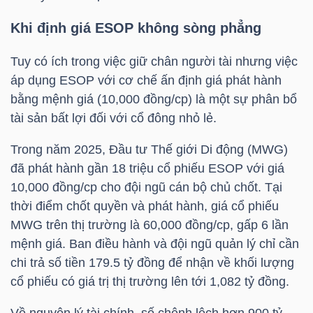
YẾU
Khi định giá ESOP không sòng phẳng
Tuy có ích trong việc giữ chân người tài nhưng việc
áp dụng ESOP với cơ chế ấn định giá phát hành
TIÊU
bằng mệnh giá (10,000 đồng/cp) là một sự phân bổ
DÙNG
tài sản bất lợi đối với cổ đông nhỏ lẻ.
THIẾT
Trong năm 2025, Đầu tư Thế giới Di động (
MWG
)
YẾU
đã phát hành gần 18 triệu cổ phiếu ESOP với giá
10,000 đồng/cp cho đội ngũ cán bộ chủ chốt. Tại
thời điểm chốt quyền và phát hành, giá cổ phiếu
MWG
trên thị trường là 60,000 đồng/cp, gấp 6 lần
CHĂM
mệnh giá. Ban điều hành và đội ngũ quản lý chỉ cần
SÓC
chi trả số tiền 179.5 tỷ đồng để nhận về khối lượng
SỨC
cổ phiếu có giá trị thị trường lên tới 1,082 tỷ đồng.
KHỎE