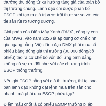
thưởng thụ động từ xu hướng tăng giá của toàn bộ
Mã
thị trường chung. Lãnh đạo chỉ được phân bổ
chứng
ESOP khi tạo ra giá trị vượt trội thực sự so với các
khoán
tài sản rủi ro tương đương.
(-)
Giải pháp của Điện Máy Xanh (
DMX
), công ty con
Tất cả
Cổ phiếu
Chỉ số
Chứng chỉ quỹ
Chứng 
của
MWG
, vào năm 2026 là áp dụng cơ chế định
giá ngang bằng. Việc lãnh đạo
DMX
phải mua cổ
Lãnh
phiếu bằng đúng giá thị trường (80,000 đồng/cổ
đạo
phiếu) tạo ra cơ chế bỏ vốn đối ứng bình đẳng,
(-)
không có sự ưu đãi như với các chương trình
ESOP thông thường.
Tất cả
Người nội bộ
Người liên quan
Cổ đông lớn
Nếu giá ESOP bằng với giá thị trường, thì tại sao
Tin
ban lãnh đạo không đặt lệnh mua trên sàn cho
tức
nhanh, mà phải qua ESOP phức tạp?
(-)
Điểm mấu chốt là cổ phiếu ESOP thường bị áp