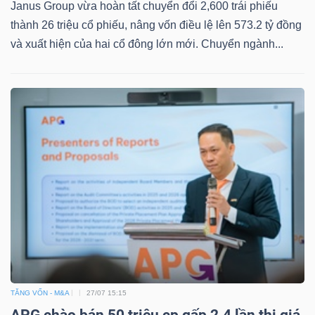
Janus Group vừa hoàn tất chuyển đổi 2,600 trái phiếu
thành 26 triệu cổ phiếu, nâng vốn điều lệ lên 573.2 tỷ đồng
và xuất hiện của hai cổ đông lớn mới. Chuyển ngành...
TĂNG VỐN - M&A
27/07 15:15
APG chào bán 50 triệu cp gấp 2.4 lần thị giá,