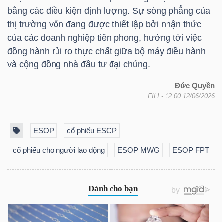
bằng các điều kiện định lượng. Sự sòng phẳng của
thị trường vốn đang được thiết lập bởi nhận thức
của các doanh nghiệp tiên phong, hướng tới việc
Dữ
đồng hành rủi ro thực chất giữa bộ máy điều hành
liệu
và cộng đồng nhà đầu tư đại chúng.
tài
Đức Quyền
chính
FILI
- 12:00 12/06/2026
ESOP
cổ phiếu ESOP
cổ phiếu cho người lao động
ESOP MWG
ESOP FPT