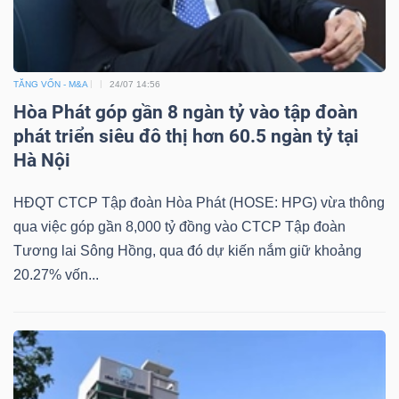
TĂNG VỐN - M&A
24/07 14:56
Hòa Phát góp gần 8 ngàn tỷ vào tập đoàn
phát triển siêu đô thị hơn 60.5 ngàn tỷ tại
Hà Nội
HĐQT CTCP Tập đoàn Hòa Phát (HOSE: HPG) vừa thông
qua việc góp gần 8,000 tỷ đồng vào CTCP Tập đoàn
Tương lai Sông Hồng, qua đó dự kiến nắm giữ khoảng
20.27% vốn...