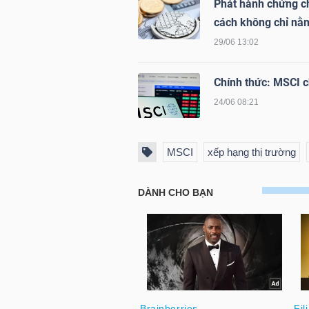
Phát hành chứng ch
NGUYÊN
cách không chỉ nằm
VẬT
29/06 13:02
LIỆU
Chính thức: MSCI 
24/06 08:21
CÔNG
MSCI
xếp hạng thị trường
NGHIỆP
TIÊU
DÙNG
KHÔNG
THIẾT