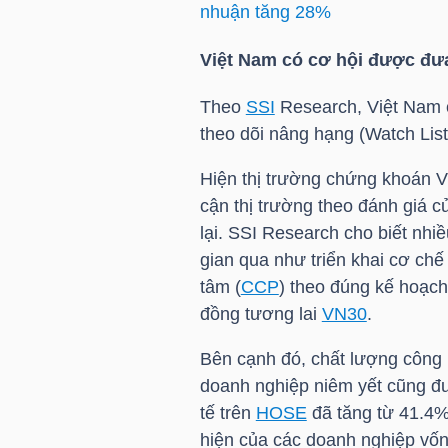
nhuận tăng 28%
Việt Nam có cơ hội được đư
NGÀNH
Theo
SSI
Research, Việt Nam 
theo dõi nâng hạng (Watch List
DOANH
Hiện thị trường chứng khoán V
NGHIỆP
cận thị trường theo đánh giá củ
lại.
SSI
Research cho biết nhiề
gian qua như triển khai cơ chế 
tâm (
CCP
) theo đúng kế hoạc
CỔ
đồng tương lai
VN30
.
PHIẾU
Bên cạnh đó, chất lượng công 
doanh nghiệp niêm yết cũng đư
PHÁI
tế trên
HOSE
đã tăng từ 41.4%
SINH
hiện của các doanh nghiệp vốn