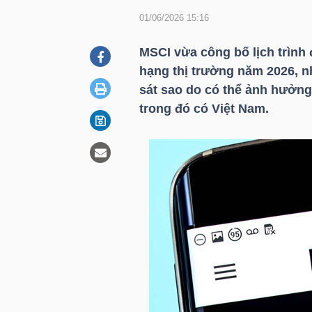
01/06/2026 15:16
DOANH
MSCI vừa công bố lịch trình 
NGHIỆP
hạng thị trường năm 2026, n
sát sao do có thể ảnh hưởng 
trong đó có Việt Nam.
BẤT
ĐỘNG
SẢN
TÀI
CHÍNH