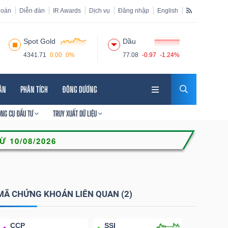
hoán
Diễn đàn
IR Awards
Dịch vụ
Đăng nhập
English
Spot Gold
Dầu
4341.71
0.00
0%
77.08
-0.97
-1.24%
HÂN
PHÂN TÍCH
ĐÔNG DƯƠNG
ÔNG CỤ ĐẦU TƯ
TRUY XUẤT DỮ LIỆU
MÃ CHỨNG KHOÁN LIÊN QUAN (2)
CCP
SSI