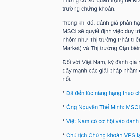
những cơ sở quan trọng để MS
trường chứng khoán.
TÀI
Trong khi đó, đánh giá phân hạ
CHÍNH
MSCI sẽ quyết định việc duy trì
CÁ
nhóm như Thị trường Phát triể
NHÂN
Market) và Thị trường Cận biên
Đối với Việt Nam, kỳ đánh giá 
PHÂN
đẩy mạnh các giải pháp nhằm đ
nổi.
TÍCH
VIETSTOCKFINANCE
*
Đã đến lúc nâng hạng theo 
*
Ông Nguyễn Thế Minh: MSCI 
*
Việt Nam có cơ hội vào danh
VĨ
MÔ
*
Chủ tịch Chứng khoán VPS lạ