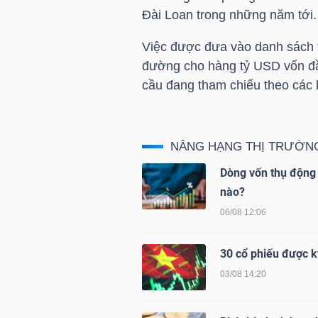
LIỆU
Đài Loan trong những năm tới.
Việc được đưa vào danh sách 
Ngành
đường cho hàng
tỷ USD
vốn đầ
(-)
cầu đang tham chiếu theo các 
VS-
SECTOR
NÂNG HẠNG THỊ TRƯỜN
Dòng vốn thụ động 
nào?
06/08 12:06
NĂNG
LƯỢNG
30 cổ phiếu được k
03/08 14:20