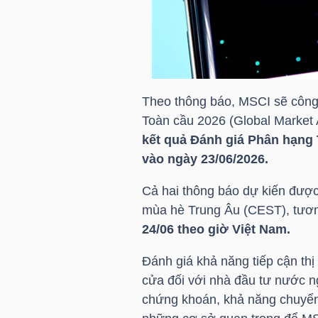
HÀNG
HÓA
KINH
Theo thông báo, MSCI sẽ công
TẾ
Toàn cầu 2026 (Global Market 
kết quả Đánh giá Phân hạng
vào ngày 23/06/2026.
THẾ
Cả hai thông báo dự kiến được
GIỚI
mùa hè Trung Âu (CEST), tươ
24/06 theo giờ Việt Nam.
Đánh giá khả năng tiếp cận th
ĐÔNG
cửa đối với nhà đầu tư nước ng
DƯƠNG
chứng khoán, khả năng chuyển 