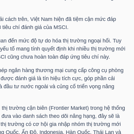
i cách trên, Việt Nam hiện đã tiệm cận mức đáp
8 tiêu chí đánh giá của MSCI.
uan đến mức độ tự do hóa thị trường ngoại hối. Tuy
ếu tố mang tính quyết định khi nhiều thị trường mới
SCI cũng chưa hoàn toàn đáp ứng tiêu chí này.
phép ngân hàng thương mại cung cấp công cụ phòng
 được đánh giá là tín hiệu tích cực, góp phần cải
hà đầu tư nước ngoài và củng cố triển vọng nâng
hị trường cận biên (Frontier Market) trong hệ thống
đưa vào danh sách theo dõi nâng hạng, đây sẽ là
 thị trường có cơ hội gia nhập nhóm thị trường mới
ng Quốc, Ấn Độ, Indonesia, Hàn Quốc, Thái Lan và