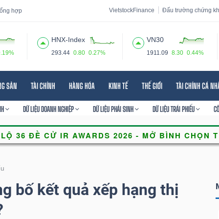
VietstockFinance
Đấu trường chứng k
 tổng hợp
HNX-Index
VN30
0.19%
293.44
0.80
0.27%
1911.09
8.30
0.44%
 đạo
Tin tức
Báo cáo phân tích
Thuật ngữ
Dịch vụ
NG SẢN
TÀI CHÍNH
HÀNG HÓA
KINH TẾ
THẾ GIỚI
TÀI CHÍNH CÁ N
NH
DỮ LIỆU DOANH NGHIỆP
DỮ LIỆU PHÁI SINH
DỮ LIỆU TRÁI PHIẾU
C
ếu
g bố kết quả xếp hạng thị
?