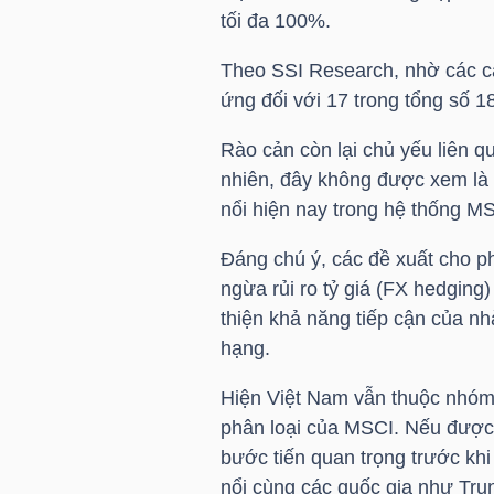
tối đa 100%.
Theo
SSI
Research, nhờ các cả
TRÁI
ứng đối với 17 trong tổng số 1
PHIẾU
Rào cản còn lại chủ yếu liên q
nhiên, đây không được xem là y
nổi hiện nay trong hệ thống M
CÔNG
CỤ
Đáng chú ý, các đề xuất cho 
ĐẦU
ngừa rủi ro tỷ giá (FX hedging)
TƯ
thiện khả năng tiếp cận của n
hạng.
Hiện Việt Nam vẫn thuộc nhóm t
TRUY
phân loại của MSCI. Nếu được 
XUẤT
bước tiến quan trọng trước khi
DỮ
nổi cùng các quốc gia như Tru