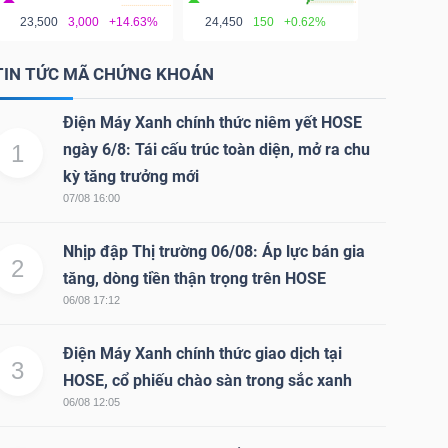
23,500
3,000
+14.63%
24,450
150
+0.62%
TIN TỨC MÃ CHỨNG KHOÁN
Điện Máy Xanh chính thức niêm yết HOSE
1
ngày 6/8: Tái cấu trúc toàn diện, mở ra chu
kỳ tăng trưởng mới
07/08 16:00
Nhịp đập Thị trường 06/08: Áp lực bán gia
2
tăng, dòng tiền thận trọng trên HOSE
06/08 17:12
Điện Máy Xanh chính thức giao dịch tại
3
HOSE, cổ phiếu chào sàn trong sắc xanh
06/08 12:05