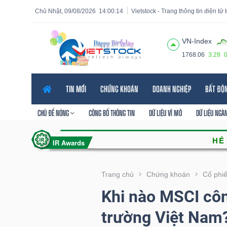
Chủ Nhật, 09/08/2026
14:00:15
Vietstock - Trang thông tin điện tử
VN-Index
1768.06
3.28
Tất cả
Tính năng
Ngành
Mã chứng khoán
Lãnh
TIN MỚI
CHỨNG KHOÁN
DOANH NGHIỆP
BẤT ĐỘ
Tính
năng
CHỦ ĐỀ NÓNG
CÔNG BỐ THÔNG TIN
DỮ LIỆU VĨ MÔ
DỮ LIỆU NGÀ
(-)
VIETSTOCK
Trang chủ
Chứng khoán
Cổ phi
Khi nào MSCI côn
CHỨNG
trường Việt Nam
KHOÁN