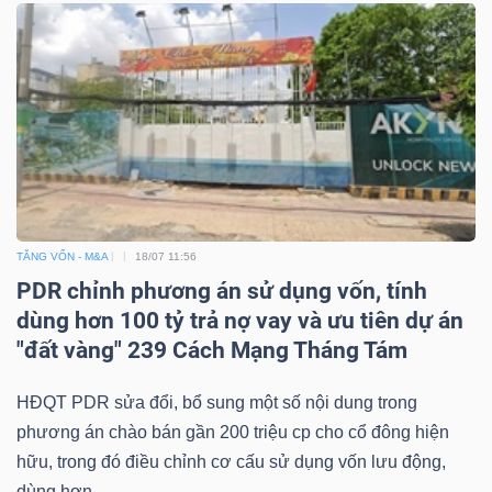
TĂNG VỐN - M&A
18/07 11:56
PDR chỉnh phương án sử dụng vốn, tính
dùng hơn 100 tỷ trả nợ vay và ưu tiên dự án
"đất vàng" 239 Cách Mạng Tháng Tám
HĐQT PDR sửa đổi, bổ sung một số nội dung trong
phương án chào bán gần 200 triệu cp cho cổ đông hiện
hữu, trong đó điều chỉnh cơ cấu sử dụng vốn lưu động,
dùng hơn...