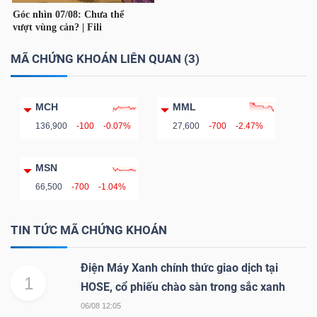
Bài
viết
MÃ CHỨNG KHOÁN LIÊN QUAN (3)
của
tác
giả
MCH
MML
(-)
136,900
-100
-0.07%
27,600
-700
-2.47%
MSN
Báo
66,500
-700
-1.04%
cáo
phân
TIN TỨC MÃ CHỨNG KHOÁN
tích
(-)
Điện Máy Xanh chính thức giao dịch tại
1
HOSE, cổ phiếu chào sàn trong sắc xanh
Thuật
06/08 12:05