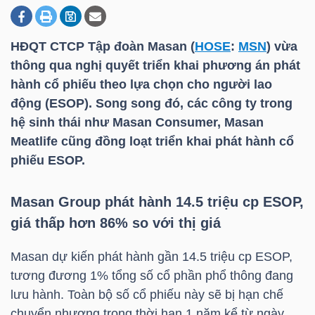
HĐQT CTCP Tập đoàn Masan (
HOSE
:
MSN
) vừa
DOANH
thông qua nghị quyết triển khai phương án phát
NGHIỆP
hành cổ phiếu theo lựa chọn cho người lao
động (ESOP). Song song đó, các công ty trong
hệ sinh thái như Masan Consumer, Masan
BẤT
Meatlife cũng đồng loạt triển khai phát hành cổ
ĐỘNG
phiếu ESOP.
SẢN
Masan Group phát hành 14.5 triệu cp ESOP,
giá thấp hơn 86% so với thị giá
TÀI
Masan dự kiến phát hành gần 14.5 triệu cp ESOP,
CHÍNH
tương đương 1% tổng số cổ phần phổ thông đang
lưu hành. Toàn bộ số cổ phiếu này sẽ bị hạn chế
chuyển nhượng trong thời hạn 1 năm kể từ ngày