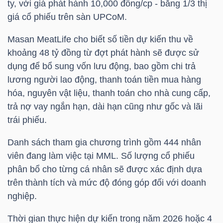
ty, với giá phát hành 10,000 đồng/cp - bằng 1/3 thị
YẾU
giá cổ phiếu trên sàn UPCoM.
Masan MeatLife cho biết số tiền dự kiến thu về
khoảng 48 tỷ đồng từ đợt phát hành sẽ được sử
TIÊU
dụng để bổ sung vốn lưu động, bao gồm chi trả
lương người lao động, thanh toán tiền mua hàng
DÙNG
hóa, nguyên vật liệu, thanh toán cho nhà cung cấp,
THIẾT
trả nợ vay ngắn hạn, dài hạn cũng như gốc và lãi
YẾU
trái phiếu.
Danh sách tham gia chương trình gồm 444 nhân
viên đang làm việc tại
MML
. Số lượng cổ phiếu
CHĂM
phân bổ cho từng cá nhân sẽ được xác định dựa
SÓC
trên thành tích và mức độ đóng góp đối với doanh
nghiệp.
SỨC
KHỎE
Thời gian thực hiện dự kiến trong năm 2026 hoặc 4