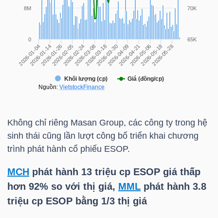
NGÀNH
DOANH
NGHIỆP
Không chỉ riêng Masan Group, các công ty trong hệ
sinh thái cũng lần lượt công bố triển khai chương
CỔ
trình phát hành cổ phiếu ESOP.
PHIẾU
MCH
phát hành 13 triệu cp ESOP giá thấp
hơn 92% so với thị giá,
MML
phát hành 3.8
PHÁI
triệu cp ESOP bằng 1/3 thị giá
SINH