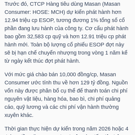
Trước đó, CTCP Hàng tiêu dùng Masan (Masan
Consumer:
HOSE
:
MCH
) dự kiến phát hành hơn
12.94 triệu cp ESOP, tương đương 1% tổng số cổ
TRÁI
phần đang lưu hành của công ty. Cơ cấu phát hành
PHIẾU
bao gồm 32,583 cp quỹ và hơn 12.91 triệu cp phát
hành mới. Toàn bộ lượng cổ phiếu ESOP đợt này
sẽ bị hạn chế chuyển nhượng trong vòng 1 năm kể
từ ngày kết thúc đợt phát hành.
CÔNG
CỤ
Với mức giá chào bán 10,000 đồng/cp, Masan
ĐẦU
Consumer ước tính thu về hơn 129 tỷ đồng. Nguồn
TƯ
vốn này được phân bổ cụ thể để thanh toán chi phí
nguyên vật liệu, hàng hóa, bao bì, chi phí quảng
cáo, quỹ lương và các chi phí vận hành thường
TRUY
xuyên khác.
XUẤT
Thời gian thực hiện dự kiến trong năm 2026 hoặc 4
DỮ