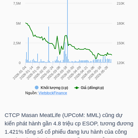
NGUYÊN
VẬT
LIỆU
CÔNG
NGHIỆP
TIÊU
CTCP Masan MeatLife (UPCoM:
MML
) cũng dự
DÙNG
kiến phát hành gần 4.8 triệu cp ESOP, tương đương
KHÔNG
1.421% tổng số cổ phiếu đang lưu hành của công
THIẾT