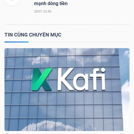
mạnh dòng tiền
30/07 10:45
TIN CÙNG CHUYÊN MỤC
Công
cụ
đầu
tư
Truyền
thông
tài
chính