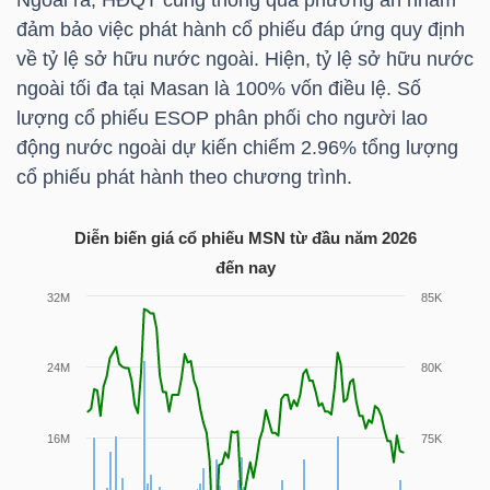
Ngoài ra, HĐQT cũng thông qua phương án nhằm
đảm bảo việc phát hành cổ phiếu đáp ứng quy định
TÀI
về tỷ lệ sở hữu nước ngoài. Hiện, tỷ lệ sở hữu nước
CHÍNH
ngoài tối đa tại Masan là 100% vốn điều lệ. Số
CÁ
lượng cổ phiếu ESOP phân phối cho người lao
NHÂN
động nước ngoài dự kiến chiếm 2.96% tổng lượng
cổ phiếu phát hành theo chương trình.
Diễn biến giá cổ phiếu
MSN
từ đầu năm 2026
PHÂN
đến nay
TÍCH
VIETSTOCKFINANCE
VĨ
MÔ