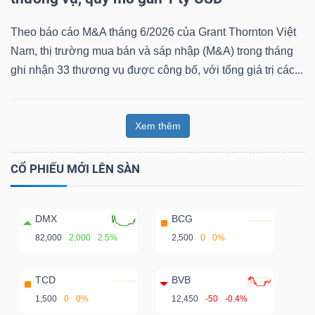
Theo báo cáo M&A tháng 6/2026 của Grant Thornton Việt
Nam, thị trường mua bán và sáp nhập (M&A) trong tháng
ghi nhận 33 thương vụ được công bố, với tổng giá trị các...
Xem thêm
CỔ PHIẾU MỚI LÊN SÀN
DMX
BCG
82,000
2,000
2.5%
2,500
0
0%
TCD
BVB
1,500
0
0%
12,450
-50
-0.4%