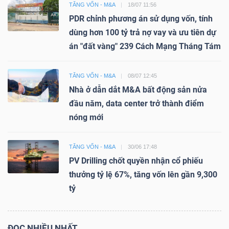
TĂNG VỐN - M&A
18/07 11:56
PDR chỉnh phương án sử dụng vốn, tính
dùng hơn 100 tỷ trả nợ vay và ưu tiên dự
án "đất vàng" 239 Cách Mạng Tháng Tám
TĂNG VỐN - M&A
08/07 12:45
Nhà ở dẫn dắt M&A bất động sản nửa
đầu năm, data center trở thành điểm
nóng mới
TĂNG VỐN - M&A
30/06 17:48
PV Drilling chốt quyền nhận cổ phiếu
thưởng tỷ lệ 67%, tăng vốn lên gần 9,300
tỷ
ĐỌC NHIỀU NHẤT