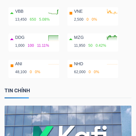
VBB
VNE
13,450
650
5.08%
2,500
0
0%
DDG
MZG
1,000
100
11.11%
11,950
50
0.42%
ANI
NHD
48,100
0
0%
62,000
0
0%
TIN CHÍNH