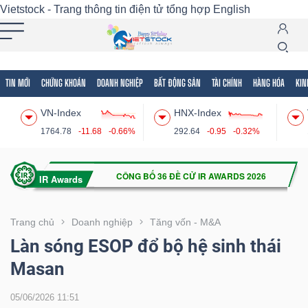
Vietstock - Trang thông tin điện tử tổng hợp
English
TIN MỚI
CHỨNG KHOÁN
DOANH NGHIỆP
BẤT ĐỘNG SẢN
TÀI CHÍNH
HÀNG HÓA
KIN
Tất cả
Tính năng
Ngành
Mã chứng khoán
Lãnh
VN-Index
HNX-Index
Tính
1764.78
-11.68
-0.66%
292.64
-0.95
-0.32%
năng
(-)
VIETSTOCK
Trang chủ
Doanh nghiệp
Tăng vốn - M&A
Làn sóng ESOP đổ bộ hệ sinh thái
Masan
CHỨNG
KHOÁN
05/06/2026 11:51