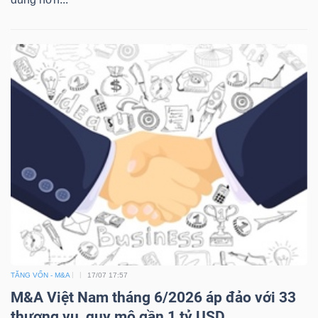
TĂNG VỐN - M&A
17/07 17:57
M&A Việt Nam tháng 6/2026 áp đảo với 33
thương vụ, quy mô gần 1 tỷ USD