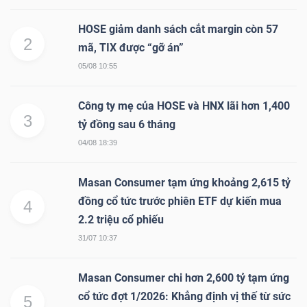
ngữ
(-)
HOSE giảm danh sách cắt margin còn 57
2
mã, TIX được “gỡ án”
Dịch
05/08 10:55
vụ
(-)
Công ty mẹ của HOSE và HNX lãi hơn 1,400
3
tỷ đồng sau 6 tháng
04/08 18:39
Đào
tạo
Masan Consumer tạm ứng khoảng 2,615 tỷ
đồng cổ tức trước phiên ETF dự kiến mua
4
2.2 triệu cổ phiếu
31/07 10:37
Sách
Masan Consumer chi hơn 2,600 tỷ tạm ứng
tài
cổ tức đợt 1/2026: Khẳng định vị thế từ sức
5
chính