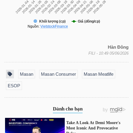
DỊCH
VỤ
TRUYỀN
THÔNG
Hàn Đông
FILI
- 10:49 05/06/2026
TIỆN
ÍCH
Masan
Masan Consumer
Masan Meatlife
ESOP
BẤT
ĐỘNG
SẢN