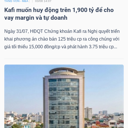
TĂNG VỐN - M&A
03/08 14:07
Kafi muốn huy động trên 1,900 tỷ để cho
vay margin và tự doanh
Dữ
Ngày 31/07, HĐQT Chứng khoán Kafi ra Nghị quyết triển
liệu
khai phương án chào bán 125 triệu cp ra công chúng với
tài
giá tối thiểu 15,000 đồng/cp và phát hành 3.75 triệu cp...
chính