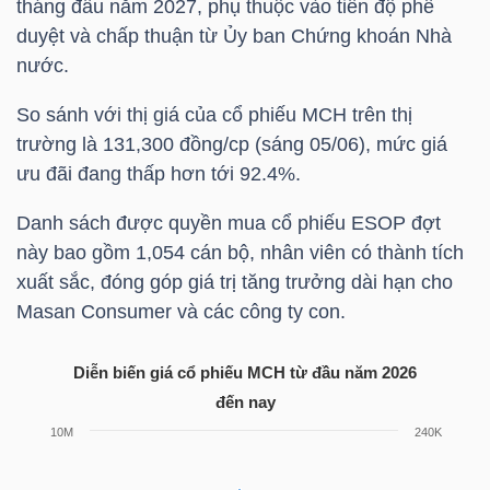
tháng đầu năm 2027, phụ thuộc vào tiến độ phê
LIỆU
duyệt và chấp thuận từ Ủy ban Chứng khoán Nhà
nước.
Ngành
(-)
So sánh với thị giá của cổ phiếu
MCH
trên thị
trường là 131,300 đồng/cp (sáng 05/06), mức giá
VS-
ưu đãi đang thấp hơn tới 92.4%.
SECTOR
Danh sách được quyền mua cổ phiếu ESOP đợt
này bao gồm 1,054 cán bộ, nhân viên có thành tích
xuất sắc, đóng góp giá trị tăng trưởng dài hạn cho
Masan Consumer và các công ty con.
NĂNG
Diễn biến giá cổ phiếu
MCH
từ đầu năm 2026
LƯỢNG
đến nay