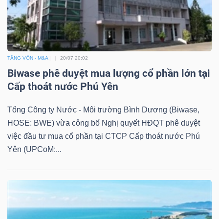
TĂNG VỐN - M&A
20/07 20:02
Biwase phê duyệt mua lượng cổ phần lớn tại
Cấp thoát nước Phú Yên
Tổng Công ty Nước - Môi trường Bình Dương (Biwase,
HOSE: BWE) vừa công bố Nghị quyết HĐQT phê duyệt
việc đầu tư mua cổ phần tại CTCP Cấp thoát nước Phú
Yên (UPCoM:...