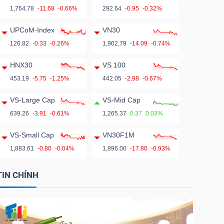
1,764.78
-11.68
-0.66%
292.64
-0.95
-0.32%
UPCoM-Index
VN30
126.82
-0.33
-0.26%
1,902.79
-14.09
-0.74%
HNX30
VS 100
453.19
-5.75
-1.25%
442.05
-2.98
-0.67%
VS-Large Cap
VS-Mid Cap
639.26
-3.91
-0.61%
1,265.37
0.37
0.03%
VS-Small Cap
VN30F1M
1,883.61
-0.80
-0.04%
1,896.00
-17.80
-0.93%
TIN CHÍNH