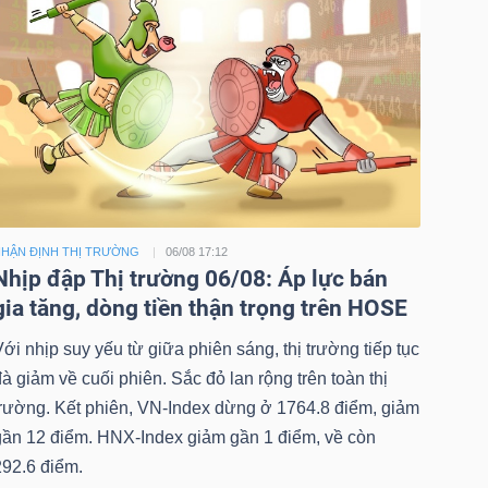
HẬN ĐỊNH THỊ TRƯỜNG
06/08 17:12
Nhịp đập Thị trường 06/08: Áp lực bán
gia tăng, dòng tiền thận trọng trên HOSE
ới nhịp suy yếu từ giữa phiên sáng, thị trường tiếp tục
à giảm về cuối phiên. Sắc đỏ lan rộng trên toàn thị
trường. Kết phiên, VN-Index dừng ở 1764.8 điểm, giảm
gần 12 điểm. HNX-Index giảm gần 1 điểm, về còn
292.6 điểm.