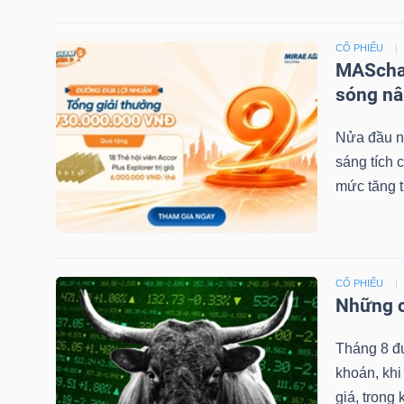
CỔ PHIẾU
NGÀNH
MAScham
sóng nâ
Nửa đầu nă
DOANH
sáng tích
NGHIỆP
mức tăng 
CỔ
PHIẾU
CỔ PHIẾU
Những c
Tháng 8 đ
PHÁI
khoán, khi
SINH
giá, trong 