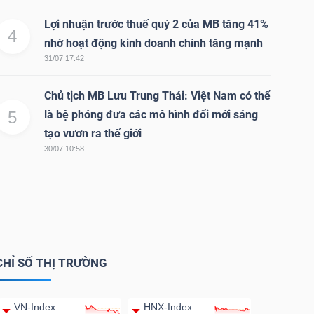
Lợi nhuận trước thuế quý 2 của MB tăng 41%
4
nhờ hoạt động kinh doanh chính tăng mạnh
31/07 17:42
Chủ tịch MB Lưu Trung Thái: Việt Nam có thể
5
là bệ phóng đưa các mô hình đổi mới sáng
tạo vươn ra thế giới
30/07 10:58
CHỈ SỐ THỊ TRƯỜNG
VN-Index
HNX-Index