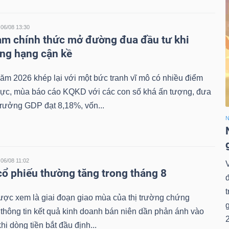
06/08 13:30
 chính thức mở đường đua đầu tư khi
ng hạng cận kề
m 2026 khép lại với một bức tranh vĩ mô có nhiều điểm
 cực, mùa báo cáo KQKD với các con số khá ấn tượng, đưa
trưởng GDP đạt 8,18%, vốn...
N
06/08 11:02
V
ổ phiếu thường tăng trong tháng 8
đ
ược xem là giai đoạn giao mùa của thị trường chứng
 thông tin kết quả kinh doanh bán niên dần phản ánh vào
khi dòng tiền bắt đầu định...