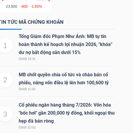
23,900
-400
-1.65%
TIN TỨC MÃ CHỨNG KHOÁN
Tổng Giám đốc Phạm Như Ánh: MB tự tin
1
hoàn thành kế hoạch lợi nhuận 2026, "khóa"
dư nợ bất động sản dưới 15%
06/08 19:31
MB chốt quyền chia cổ tức và chào bán cổ
2
phiếu, nâng vốn điều lệ lên hơn 100,600 tỷ
04/08 11:58
Cổ phiếu ngân hàng tháng 7/2026: Vốn hóa
3
"bốc hơi" gần 200,000 tỷ đồng, khối ngoại thu
hẹp đà bán ròng
03/08 10:02