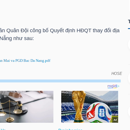
n Quân Đội công bố Quyết định HĐQT thay đổi địa
Nẵng như sau:
an Mai va PGD Bac Da Nang.pdf
HOSE
ổi địa điểm PGD Tân Mai và Bắc Đà Nẵng