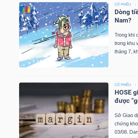
NGUYÊN
CỔ PHIẾU
Dòng tiề
VẬT
Nam?
LIỆU
Trong khi 
trong khu 
tháng 7, k
CÔNG
NGHIỆP
CỔ PHIẾU
HOSE gi
được “g
TIÊU
DÙNG
Sở Giao d
KHÔNG
chứng khoá
THIẾT
03/08. Dan