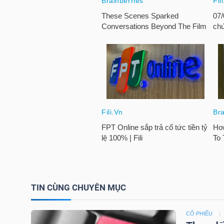
HÀNG
HÓA
KINH
TẾ
THẾ
GIỚI
TIN CÙNG CHUYÊN MỤC
ĐÔNG
DƯƠNG
CỔ PHIẾU