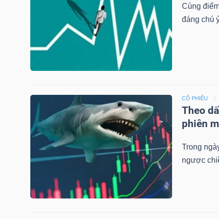
Cùng điểm 
LIỆU
đáng chú ý
Ngành
(-)
VS-
SECTOR
CỔ PHIẾU
Theo dấ
phiên m
Trong ngày
NĂNG
ngược chi
LƯỢNG