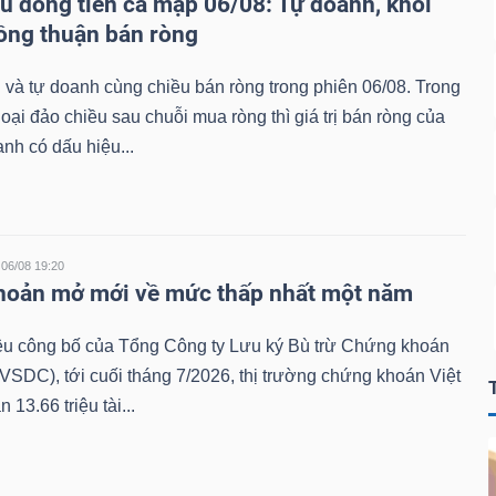
u dòng tiền cá mập 06/08: Tự doanh, khối
ồng thuận bán ròng
 và tự doanh cùng chiều bán ròng trong phiên 06/08. Trong
goại đảo chiều sau chuỗi mua ròng thì giá trị bán ròng của
anh có dấu hiệu...
06/08 19:20
khoản mở mới về mức thấp nhất một năm
iệu công bố của Tổng Công ty Lưu ký Bù trừ Chứng khoán
VSDC), tới cuối tháng 7/2026, thị trường chứng khoán Việt
13.66 triệu tài...