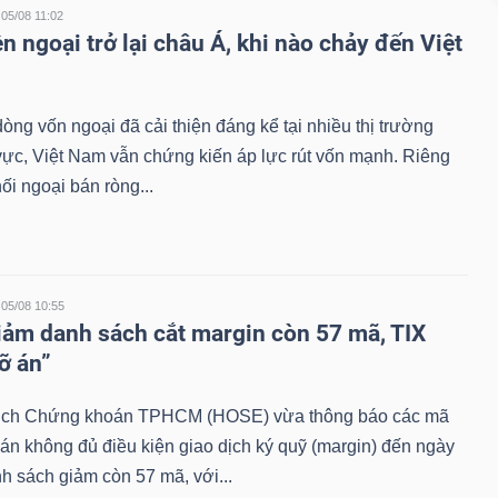
05/08 11:02
n ngoại trở lại châu Á, khi nào chảy đến Việt
dòng vốn ngoại đã cải thiện đáng kể tại nhiều thị trường
vực, Việt Nam vẫn chứng kiến áp lực rút vốn mạnh. Riêng
hối ngoại bán ròng...
05/08 10:55
ảm danh sách cắt margin còn 57 mã, TIX
ỡ án”
ịch Chứng khoán TPHCM (HOSE) vừa thông báo các mã
n không đủ điều kiện giao dịch ký quỹ (margin) đến ngày
h sách giảm còn 57 mã, với...