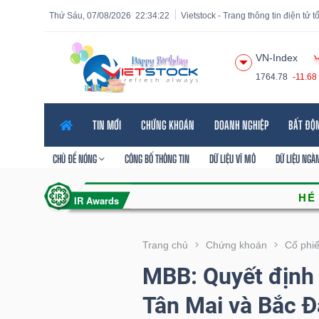
Thứ Sáu, 07/08/2026
22:34:23
Vietstock - Trang thông tin điện tử 
VN-Index
1764.78
-11.68
Tất cả
Tính năng
Ngành
Mã chứng khoán
Lãnh
TIN MỚI
CHỨNG KHOÁN
DOANH NGHIỆP
BẤT ĐỘ
Tính
năng
CHỦ ĐỀ NÓNG
CÔNG BỐ THÔNG TIN
DỮ LIỆU VĨ MÔ
DỮ LIỆU NGÀ
(-)
VIETSTOCK
Trang chủ
Chứng khoán
Cổ phi
MBB: Quyết định
CHỨNG
Tân Mai và Bắc 
KHOÁN