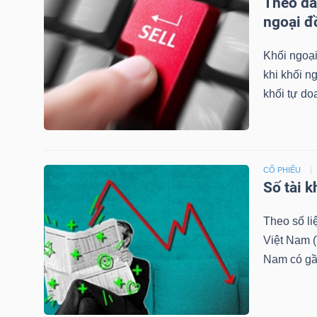
Theo dấ
ngoại đ
TÀI
CHÍNH
Khối ngoại
CÁ
khi khối n
NHÂN
khối tự do
PHÂN
CỔ PHIẾU
TÍCH
Số tài 
VIETSTOCKFINANCE
Theo số l
Việt Nam (
Nam có gần 
VĨ
MÔ