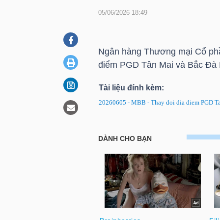
05/06/2026 18:49
DOANH
NGHIỆP
Ngân hàng Thương mại Cổ phầ
điểm PGD Tân Mai và Bắc Đà 
Tài liệu đính kèm:
BẤT
20260605 - MBB - Thay doi dia diem PGD T
ĐỘNG
SẢN
MBB: Quyết định HĐQT thay đ
TÀI
CHÍNH