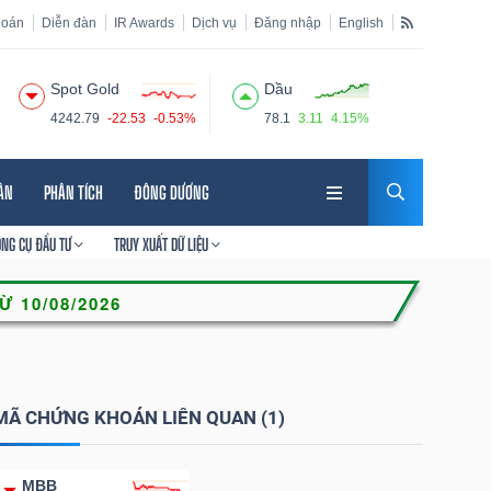
hoán
Diễn đàn
IR Awards
Dịch vụ
Đăng nhập
English
Spot Gold
Dầu
4242.79
-22.53
-0.53%
78.1
3.11
4.15%
HÂN
PHÂN TÍCH
ĐÔNG DƯƠNG
ÔNG CỤ ĐẦU TƯ
TRUY XUẤT DỮ LIỆU
MÃ CHỨNG KHOÁN LIÊN QUAN (1)
MBB