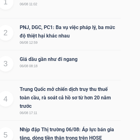
1
06/08 11:02
PNJ, DGC, PC1: Ba vụ việc pháp lý, ba mức
2
độ thiệt hại khác nhau
06/08 12:59
Giá dầu gần như đi ngang
3
06/08 08:18
Trung Quốc mở chiến dịch truy thu thuế
4
toàn cầu, rà soát cả hồ sơ từ hơn 20 năm
trước
06/08 17:11
Nhịp đập Thị trường 06/08: Áp lực bán gia
5
tăng, dòng tiền thận trọng trên HOSE