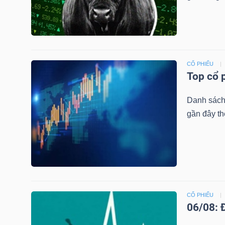
TRÁI
PHIẾU
CỔ PHIẾU
Top cổ 
Danh sách
CÔNG
gần đây th
CỤ
ĐẦU
TƯ
TRUY
CỔ PHIẾU
XUẤT
06/08: 
DỮ