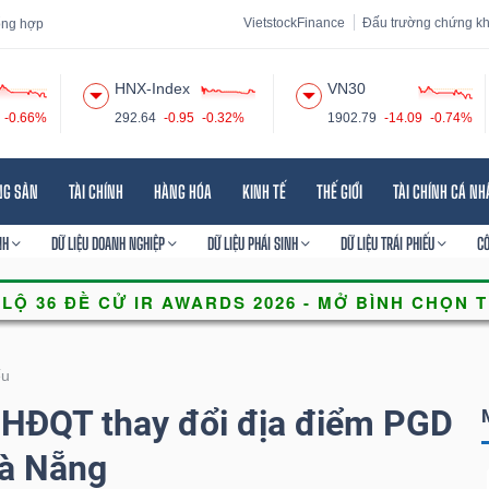
VietstockFinance
Đấu trường chứng k
tổng hợp
HNX-Index
VN30
-0.66%
292.64
-0.95
-0.32%
1902.79
-14.09
-0.74%
 đạo
Tin tức
Báo cáo phân tích
Thuật ngữ
Dịch vụ
NG SẢN
TÀI CHÍNH
HÀNG HÓA
KINH TẾ
THẾ GIỚI
TÀI CHÍNH CÁ N
NH
DỮ LIỆU DOANH NGHIỆP
DỮ LIỆU PHÁI SINH
DỮ LIỆU TRÁI PHIẾU
C
ếu
 HĐQT thay đổi địa điểm PGD
Đà Nẵng