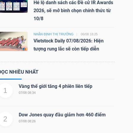
Hé lộ danh sách các Đề cử IR Awards
2026, sẽ mở bình chọn chính thức từ
10/8
NHẬN ĐỊNH THỊ TRƯỜNG
06/08 18:25
Vietstock Daily 07/08/2026: Hiện
tượng rung lắc sẽ còn tiếp diễn
ĐỌC NHIỀU NHẤT
Vàng thế giới tăng 4 phiên liên tiếp
1
07/08 08:34
Dow Jones quay đầu giảm hơn 460 điểm
2
07/08 08:26