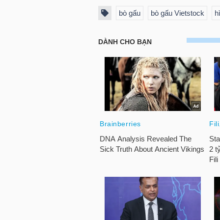
bò gấu
bò gấu Vietstock
h
TÀI
CHÍNH
CÁ
NHÂN
PHÂN
TÍCH
VIETSTOCKFINANCE
VĨ
MÔ