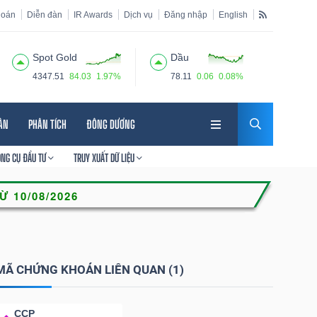
hoán
Diễn đàn
IR Awards
Dịch vụ
Đăng nhập
English
Spot Gold
Dầu
4347.51
84.03
1.97%
78.11
0.06
0.08%
HÂN
PHÂN TÍCH
ĐÔNG DƯƠNG
ÔNG CỤ ĐẦU TƯ
TRUY XUẤT DỮ LIỆU
MÃ CHỨNG KHOÁN LIÊN QUAN (1)
CCP