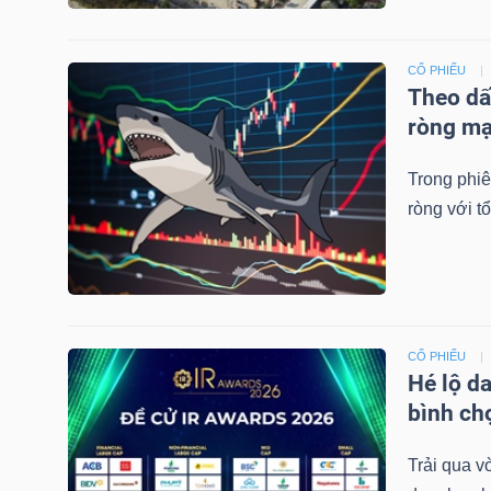
CỔ PHIẾU
TRÁI
Theo dấ
PHIẾU
ròng m
Trong phiê
ròng với tổ
CÔNG
CỤ
ĐẦU
TƯ
CỔ PHIẾU
Hé lộ d
bình ch
TRUY
XUẤT
Trải qua v
DỮ