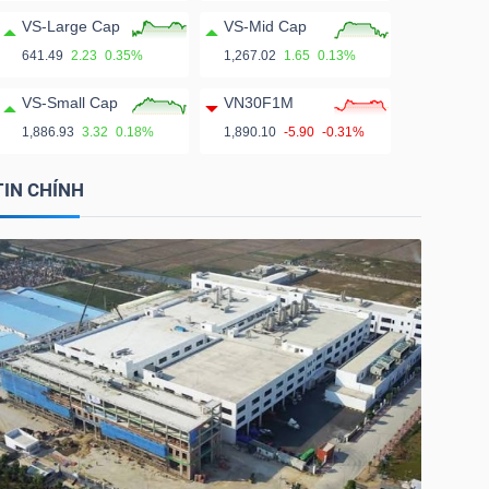
VS-Large Cap
VS-Mid Cap
641.49
2.23
0.35%
1,267.02
1.65
0.13%
VS-Small Cap
VN30F1M
1,886.93
3.32
0.18%
1,890.10
-5.90
-0.31%
TIN CHÍNH