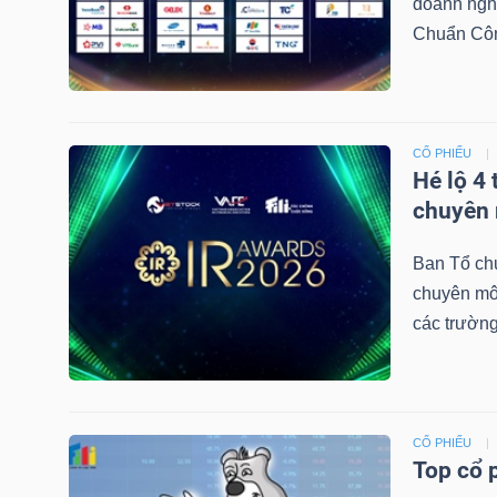
doanh nghi
LIỆU
Chuẩn Công
Ngành
(-)
CỔ PHIẾU
VS-
Hé lộ 4
SECTOR
chuyên 
Ban Tổ ch
chuyên môn
các trường
NĂNG
LƯỢNG
CỔ PHIẾU
Top cổ 