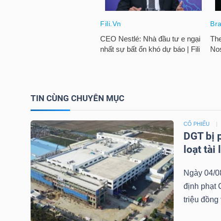
NGÀNH
DOANH
NGHIỆP
TIN CÙNG CHUYÊN MỤC
CỔ PHIẾU
DGT bị 
CỔ
loạt tài
PHIẾU
Ngày 04/0
định phạt
triệu đồng 
PHÁI
SINH