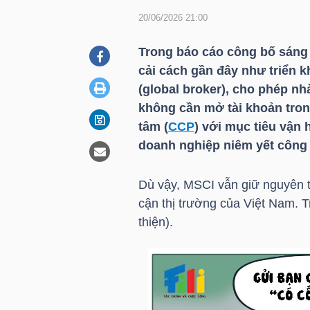
20/06/2026 21:00
DOANH
Trong báo cáo công bố sáng 
NGHIỆP
cải cách gần đây như triển k
(global broker), cho phép nh
không cần mở tài khoản trong
tâm (
CCP
) với mục tiêu vận 
BẤT
doanh nghiệp niêm yết công 
ĐỘNG
SẢN
Dù vậy, MSCI vẫn giữ nguyên to
cận thị trường của Việt Nam. Tr
thiện).
TÀI
CHÍNH