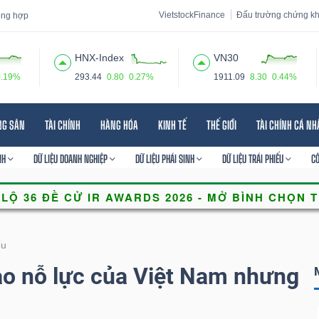
VietstockFinance
Đấu trường chứng k
tổng hợp
HNX-Index
VN30
0.19%
293.44
0.80
0.27%
1911.09
8.30
0.44%
 đạo
Tin tức
Báo cáo phân tích
Thuật ngữ
Dịch vụ
NG SẢN
TÀI CHÍNH
HÀNG HÓA
KINH TẾ
THẾ GIỚI
TÀI CHÍNH CÁ N
NH
DỮ LIỆU DOANH NGHIỆP
DỮ LIỆU PHÁI SINH
DỮ LIỆU TRÁI PHIẾU
C
ếu
ao nỗ lực của Việt Nam nhưng