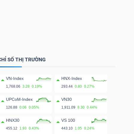
CHỈ SỐ THỊ TRƯỜNG
VN-Index
HNX-Index
1,768.06
3.28
0.19%
293.44
0.80
0.27%
UPCoM-Index
VN30
126.88
0.06
0.05%
1,911.09
8.30
0.44%
HNX30
VS 100
455.12
1.93
0.43%
443.10
1.05
0.24%