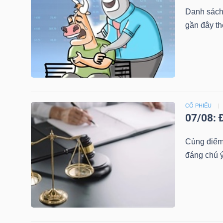
NGUYÊN
Danh sách
VẬT
gần đây th
LIỆU
CÔNG
CỔ PHIẾU
NGHIỆP
07/08: 
Cùng điểm 
đáng chú ý
TIÊU
DÙNG
KHÔNG
THIẾT