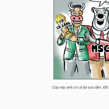
HÀNG
HÓA
KINH
TẾ
THẾ
GIỚI
Cúp này anh có cả bộ sưu tầm. Đồ 
ĐÔNG
DƯƠNG