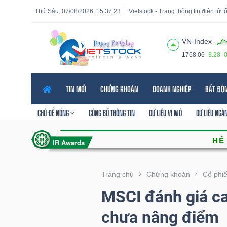
Thứ Sáu, 07/08/2026
15:37:25
Vietstock - Trang thông tin điện tử 
VN-Index
1768.06
3.28
Tất cả
Tính năng
Ngành
Mã chứng khoán
Lãnh
TIN MỚI
CHỨNG KHOÁN
DOANH NGHIỆP
BẤT ĐỘ
Tính
năng
CHỦ ĐỀ NÓNG
CÔNG BỐ THÔNG TIN
DỮ LIỆU VĨ MÔ
DỮ LIỆU NGÀ
(-)
VIETSTOCK
Trang chủ
Chứng khoán
Cổ phi
MSCI đánh giá c
CHỨNG
chưa nâng điểm
KHOÁN