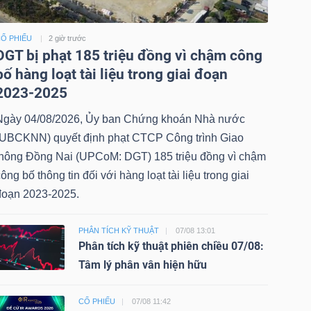
Ổ PHIẾU
2 giờ trước
DGT bị phạt 185 triệu đồng vì chậm công
bố hàng loạt tài liệu trong giai đoạn
2023-2025
Ngày 04/08/2026, Ủy ban Chứng khoán Nhà nước
(UBCKNN) quyết định phạt CTCP Công trình Giao
thông Đồng Nai (UPCoM: DGT) 185 triệu đồng vì chậm
ông bố thông tin đối với hàng loạt tài liệu trong giai
đoạn 2023-2025.
PHÂN TÍCH KỸ THUẬT
07/08 13:01
Phân tích kỹ thuật phiên chiều 07/08:
Tâm lý phân vân hiện hữu
CỔ PHIẾU
07/08 11:42