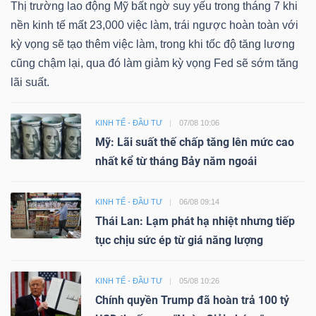
Thị trường lao động Mỹ bất ngờ suy yếu trong tháng 7 khi
nền kinh tế mất 23,000 việc làm, trái ngược hoàn toàn với
kỳ vọng sẽ tạo thêm việc làm, trong khi tốc độ tăng lương
cũng chậm lại, qua đó làm giảm kỳ vọng Fed sẽ sớm tăng
lãi suất.
KINH TẾ - ĐẦU TƯ
07/08 10:06
Mỹ: Lãi suất thế chấp tăng lên mức cao
nhất kể từ tháng Bảy năm ngoái
KINH TẾ - ĐẦU TƯ
06/08 09:14
Thái Lan: Lạm phát hạ nhiệt nhưng tiếp
tục chịu sức ép từ giá năng lượng
KINH TẾ - ĐẦU TƯ
05/08 10:26
Chính quyền Trump đã hoàn trả 100 tỷ