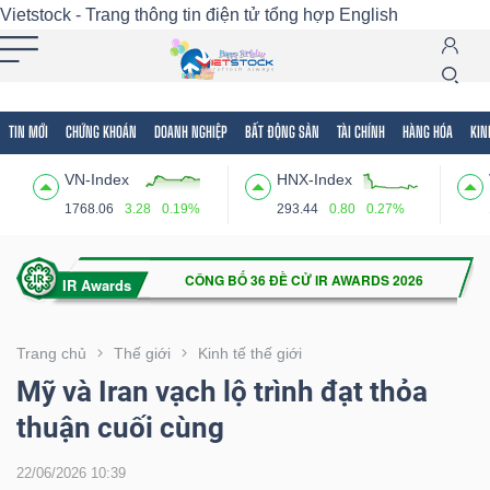
Vietstock - Trang thông tin điện tử tổng hợp
English
TIN MỚI
CHỨNG KHOÁN
DOANH NGHIỆP
BẤT ĐỘNG SẢN
TÀI CHÍNH
HÀNG HÓA
KIN
Tất cả
Tính năng
Ngành
Mã chứng khoán
Lãnh
VN-Index
HNX-Index
Tính
1768.06
3.28
0.19%
293.44
0.80
0.27%
năng
(-)
VIETSTOCK
Trang chủ
Thế giới
Kinh tế thế giới
Mỹ và Iran vạch lộ trình đạt thỏa
thuận cuối cùng
CHỨNG
KHOÁN
22/06/2026 10:39