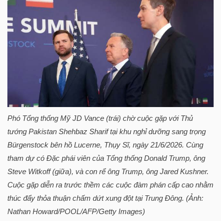
HÀNG
HÓA
KINH
TẾ
Phó Tổng thống Mỹ JD Vance (trái) chờ cuộc gặp với Thủ
THẾ
tướng Pakistan Shehbaz Sharif tại khu nghỉ dưỡng sang trọng
GIỚI
Bürgenstock bên hồ Lucerne, Thụy Sĩ, ngày 21/6/2026. Cùng
tham dự có Đặc phái viên của Tổng thống Donald Trump, ông
Steve Witkoff (giữa), và con rể ông Trump, ông Jared Kushner.
ĐÔNG
Cuộc gặp diễn ra trước thềm các cuộc đàm phán cấp cao nhằm
DƯƠNG
thúc đẩy thỏa thuận chấm dứt xung đột tại Trung Đông. (Ảnh:
Nathan Howard/POOL/AFP/Getty Images)