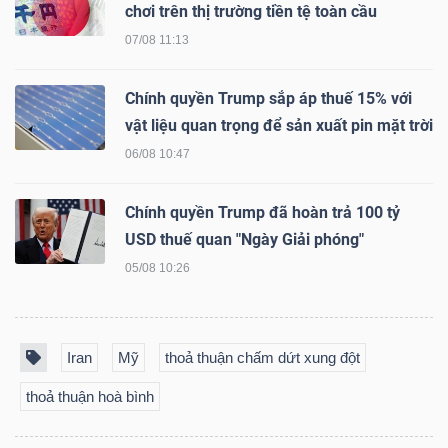
DỊCH
chơi trên thị trường tiền tệ toàn cầu
VỤ
07/08 11:13
TRUYỀN
THÔNG
Chính quyền Trump sắp áp thuế 15% với
vật liệu quan trọng để sản xuất pin mặt trời
06/08 10:47
TIỆN
Chính quyền Trump đã hoàn trả 100 tỷ
USD thuế quan "Ngày Giải phóng"
ÍCH
05/08 10:26
Iran
Mỹ
thoả thuận chấm dứt xung đột
BẤT
ĐỘNG
thoả thuận hoà bình
SẢN