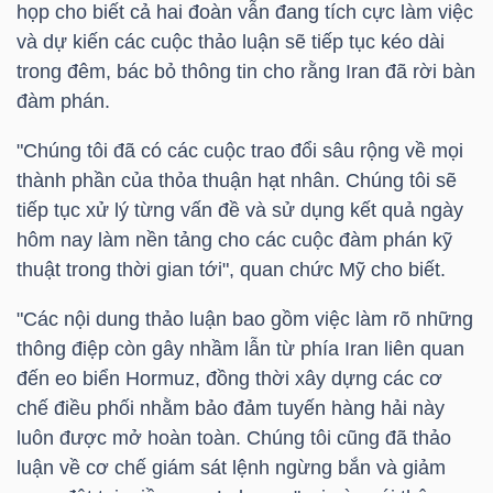
họp cho biết cả hai đoàn vẫn đang tích cực làm việc
và dự kiến các cuộc thảo luận sẽ tiếp tục kéo dài
trong đêm, bác bỏ thông tin cho rằng Iran đã rời bàn
TRÁI
đàm phán.
PHIẾU
"Chúng tôi đã có các cuộc trao đổi sâu rộng về mọi
thành phần của thỏa thuận hạt nhân. Chúng tôi sẽ
tiếp tục xử lý từng vấn đề và sử dụng kết quả ngày
CÔNG
hôm nay làm nền tảng cho các cuộc đàm phán kỹ
CỤ
thuật trong thời gian tới", quan chức Mỹ cho biết.
ĐẦU
TƯ
"Các nội dung thảo luận bao gồm việc làm rõ những
thông điệp còn gây nhầm lẫn từ phía Iran liên quan
đến eo biển Hormuz, đồng thời xây dựng các cơ
chế điều phối nhằm bảo đảm tuyến hàng hải này
TRUY
luôn được mở hoàn toàn. Chúng tôi cũng đã thảo
XUẤT
luận về cơ chế giám sát lệnh ngừng bắn và giảm
DỮ