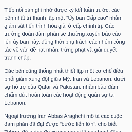
Tiếp nối bản ghi nhớ được ký kết tuần trước, các
TÀI
bên nhất trí thành lập một "Ủy ban Cấp cao" nhằm
CHÍNH
giám sát tiến trình hòa giải ở cấp chính trị. Các
CÁ
trưởng đoàn đàm phán sẽ thường xuyên báo cáo
NHÂN
lên ủy ban này, đồng thời phụ trách các nhóm công
tác về vấn đề hạt nhân, trừng phạt và giải quyết
tranh chấp.
PHÂN
Các bên cũng thống nhất thiết lập một cơ chế điều
TÍCH
phối giảm xung đột giữa Mỹ, Iran và Lebanon, dưới
VIETSTOCKFINANCE
sự hỗ trợ của Qatar và Pakistan, nhằm bảo đảm
chấm dứt hoàn toàn các hoạt động quân sự tại
Lebanon.
Ngoại trưởng Iran Abbas Araghchi mô tả các cuộc
VĨ
đàm phán đã đạt được "bước tiến lớn", cho biết
MÔ
Tehran đã giành được các ngoại lệ cho hoạt động