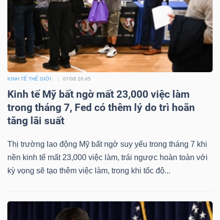
Dữ
liệu
tài
KINH TẾ THẾ GIỚI
07/08 20:45
chính
Kinh tế Mỹ bất ngờ mất 23,000 việc làm
trong tháng 7, Fed có thêm lý do trì hoãn
tăng lãi suất
Thị trường lao động Mỹ bất ngờ suy yếu trong tháng 7 khi
nền kinh tế mất 23,000 việc làm, trái ngược hoàn toàn với
kỳ vọng sẽ tạo thêm việc làm, trong khi tốc độ...