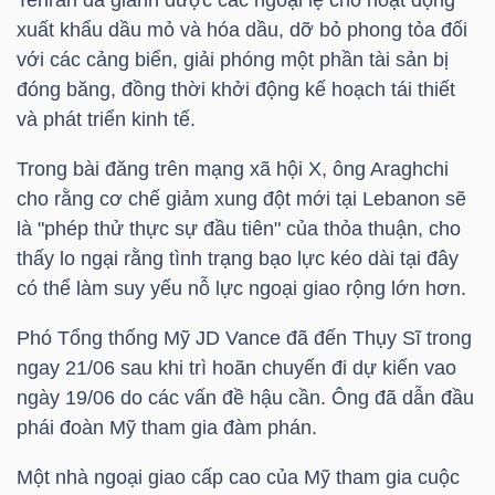
xuất khẩu dầu mỏ và hóa dầu, dỡ bỏ phong tỏa đối
với các cảng biển, giải phóng một phần tài sản bị
NGÀNH
đóng băng, đồng thời khởi động kế hoạch tái thiết
và phát triển kinh tế.
Trong bài đăng trên mạng xã hội X, ông Araghchi
DOANH
cho rằng cơ chế giảm xung đột mới tại Lebanon sẽ
NGHIỆP
là "phép thử thực sự đầu tiên" của thỏa thuận, cho
thấy lo ngại rằng tình trạng bạo lực kéo dài tại đây
có thể làm suy yếu nỗ lực ngoại giao rộng lớn hơn.
CỔ
Phó Tổng thống Mỹ JD Vance đã đến Thụy Sĩ trong
PHIẾU
ngay 21/06 sau khi trì hoãn chuyến đi dự kiến vao
ngày 19/06 do các vấn đề hậu cần. Ông đã dẫn đầu
phái đoàn Mỹ tham gia đàm phán.
PHÁI
Một nhà ngoại giao cấp cao của Mỹ tham gia cuộc
SINH