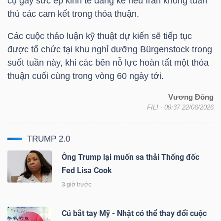
cụ gây sức ép kinh tế đáng kể nếu Iran không tuân
thủ các cam kết trong thỏa thuận.
Các cuộc thảo luận kỹ thuật dự kiến sẽ tiếp tục
TÀI
được tổ chức tại khu nghỉ dưỡng Bürgenstock trong
CHÍNH
suốt tuần này, khi các bên nỗ lực hoàn tất một thỏa
thuận cuối cùng trong vòng 60 ngày tới.
Vương Đông
FILI
- 09:37 22/06/2026
CÔNG
NGHỆ
TRUMP 2.0
THÔNG
Ông Trump lại muốn sa thải Thống đốc
TIN
Fed Lisa Cook
3 giờ trước
Cú bắt tay Mỹ - Nhật có thể thay đổi cuộc