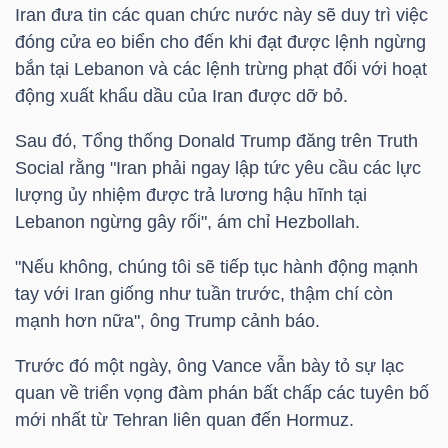
Iran đưa tin các quan chức nước này sẽ duy trì việc
NGUYÊN
đóng cửa eo biển cho đến khi đạt được lệnh ngừng
VẬT
bắn tại Lebanon và các lệnh trừng phạt đối với hoạt
LIỆU
động xuất khẩu dầu của Iran được dỡ bỏ.
Sau đó, Tổng thống Donald Trump đăng trên Truth
Social rằng "Iran phải ngay lập tức yêu cầu các lực
lượng ủy nhiệm được trả lương hậu hĩnh tại
CÔNG
Lebanon ngừng gây rối", ám chỉ Hezbollah.
NGHIỆP
"Nếu không, chúng tôi sẽ tiếp tục hành động mạnh
tay với Iran giống như tuần trước, thậm chí còn
mạnh hơn nữa", ông Trump cảnh báo.
TIÊU
Trước đó một ngày, ông Vance vẫn bày tỏ sự lạc
DÙNG
quan về triển vọng đàm phán bất chấp các tuyên bố
KHÔNG
mới nhất từ Tehran liên quan đến Hormuz.
THIẾT