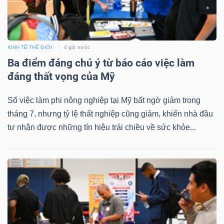
KINH TẾ THẾ GIỚI
4 giờ trước
Công
Ba điểm đáng chú ý từ báo cáo việc làm
cụ
đáng thất vọng của Mỹ
đầu
Số việc làm phi nông nghiệp tại Mỹ bất ngờ giảm trong
tư
tháng 7, nhưng tỷ lệ thất nghiệp cũng giảm, khiến nhà đầu
tư nhận được những tín hiệu trái chiều về sức khỏe...
Truyền
thông
tài
chính