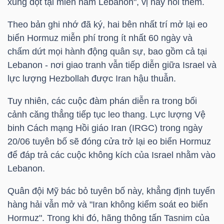
xung đột tại miền nam Lebanon", vị này nói thêm.
LIỆU
Theo bản ghi nhớ đã ký, hai bên nhất trí mở lại eo
Ngành
biển Hormuz miễn phí trong ít nhất 60 ngày và
(-)
chấm dứt mọi hành động quân sự, bao gồm cả tại
Lebanon - nơi giao tranh vẫn tiếp diễn giữa Israel và
VS-
lực lượng Hezbollah được Iran hậu thuẫn.
SECTOR
Tuy nhiên, các cuộc đàm phán diễn ra trong bối
cảnh căng thẳng tiếp tục leo thang. Lực lượng Vệ
binh Cách mạng Hồi giáo Iran (IRGC) trong ngày
20/06 tuyên bố sẽ đóng cửa trở lại eo biển Hormuz
để đáp trả các cuộc không kích của Israel nhằm vào
NĂNG
Lebanon.
LƯỢNG
Quân đội Mỹ bác bỏ tuyên bố này, khẳng định tuyến
hàng hải vẫn mở và "Iran không kiểm soát eo biển
Hormuz". Trong khi đó, hãng thông tấn Tasnim của