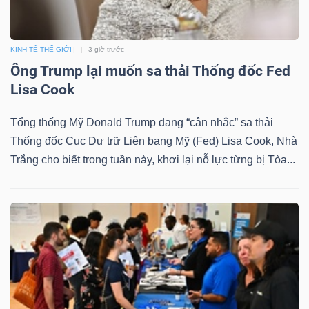
ngữ
(-)
KINH TẾ THẾ GIỚI
3 giờ trước
Dịch
Ông Trump lại muốn sa thải Thống đốc Fed
vụ
Lisa Cook
(-)
Tổng thống Mỹ Donald Trump đang “cân nhắc” sa thải
Thống đốc Cục Dự trữ Liên bang Mỹ (Fed) Lisa Cook, Nhà
Đào
Trắng cho biết trong tuần này, khơi lại nỗ lực từng bị Tòa...
tạo
Sách
tài
chính