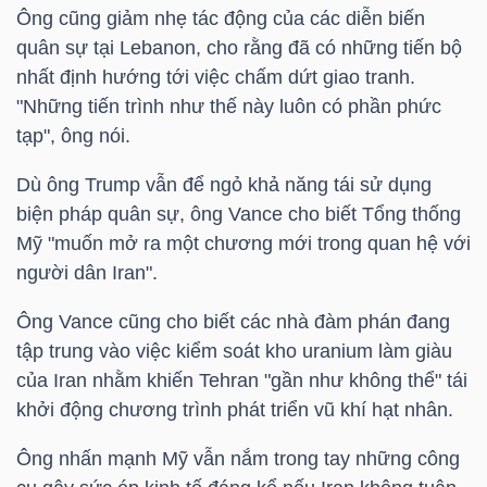
YẾU
Ông cũng giảm nhẹ tác động của các diễn biến
quân sự tại Lebanon, cho rằng đã có những tiến bộ
nhất định hướng tới việc chấm dứt giao tranh.
"Những tiến trình như thế này luôn có phần phức
tạp", ông nói.
TIÊU
DÙNG
Dù ông Trump vẫn để ngỏ khả năng tái sử dụng
THIẾT
biện pháp quân sự, ông Vance cho biết Tổng thống
YẾU
Mỹ "muốn mở ra một chương mới trong quan hệ với
người dân Iran".
Ông Vance cũng cho biết các nhà đàm phán đang
tập trung vào việc kiểm soát kho uranium làm giàu
CHĂM
của Iran nhằm khiến Tehran "gần như không thể" tái
SÓC
khởi động chương trình phát triển vũ khí hạt nhân.
SỨC
Ông nhấn mạnh Mỹ vẫn nắm trong tay những công
KHỎE