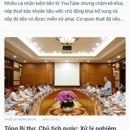
Nhiều cá nhân kiếm tiền từ YouTube nhưng chậm kê khai,
nộp thuế băn khoăn liệu việc chủ động khai bổ sung và
nộp đủ tiền có được miễn xử phạt. Cơ quan thuế đã nêu...
Dữ
liệu
tài
chính
THUẾ VÀ NGÂN SÁCH
28/07 07:41
Tổng Bí thư, Chủ tịch nước: Xử lý nghiêm