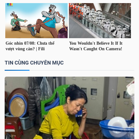
LIỆU
Ngành
(-)
VS-
SECTOR
TIN CÙNG CHUYÊN MỤC
NĂNG
LƯỢNG