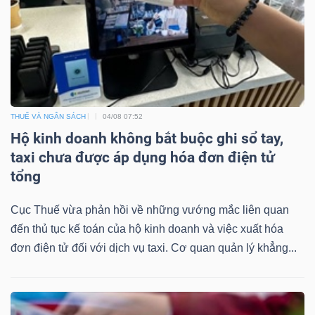
TÀI
CHÍNH
THUẾ VÀ NGÂN SÁCH
04/08 07:52
Hộ kinh doanh không bắt buộc ghi sổ tay,
taxi chưa được áp dụng hóa đơn điện tử
CÔNG
tổng
NGHỆ
Cục Thuế vừa phản hồi về những vướng mắc liên quan
THÔNG
đến thủ tục kế toán của hộ kinh doanh và việc xuất hóa
TIN
đơn điện tử đối với dịch vụ taxi. Cơ quan quản lý khẳng...