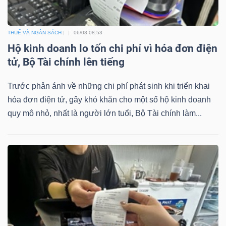
YẾU
THUẾ VÀ NGÂN SÁCH
06/08 08:53
Hộ kinh doanh lo tốn chi phí vì hóa đơn điện
tử, Bộ Tài chính lên tiếng
TIÊU
DÙNG
Trước phản ánh về những chi phí phát sinh khi triển khai
THIẾT
hóa đơn điện tử, gây khó khăn cho một số hộ kinh doanh
YẾU
quy mô nhỏ, nhất là người lớn tuổi, Bộ Tài chính làm...
CHĂM
SÓC
SỨC
KHỎE