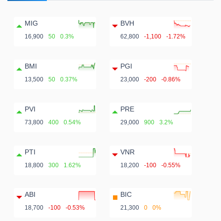
MIG
BVH
16,900
50
0.3%
62,800
-1,100
-1.72%
BMI
PGI
13,500
50
0.37%
23,000
-200
-0.86%
PVI
PRE
73,800
400
0.54%
29,000
900
3.2%
PTI
VNR
18,800
300
1.62%
18,200
-100
-0.55%
ABI
BIC
18,700
-100
-0.53%
21,300
0
0%