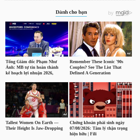
TRÁI
PHIẾU
CÔNG
CỤ
ĐẦU
TƯ
TRUY
XUẤT
DỮ