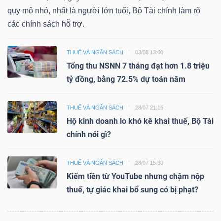
quy mô nhỏ, nhất là người lớn tuổi, Bộ Tài chính làm rõ
các chính sách hỗ trợ.
THUẾ VÀ NGÂN SÁCH
03/08 13:00
Tổng thu NSNN 7 tháng đạt hơn 1.8 triệu
tỷ đồng, bằng 72.5% dự toán năm
THUẾ VÀ NGÂN SÁCH
28/07 21:16
Hộ kinh doanh lo khó kê khai thuế, Bộ Tài
chính nói gì?
THUẾ VÀ NGÂN SÁCH
28/07 15:30
Kiếm tiền từ YouTube nhưng chậm nộp
thuế, tự giác khai bổ sung có bị phạt?