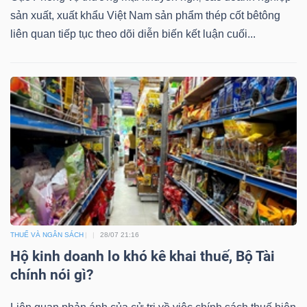
ngữ
sản xuất, xuất khẩu Việt Nam sản phẩm thép cốt bêtông
(-)
liên quan tiếp tục theo dõi diễn biến kết luận cuối...
Dịch
vụ
(-)
Đào
tạo
THUẾ VÀ NGÂN SÁCH
28/07 21:16
Hộ kinh doanh lo khó kê khai thuế, Bộ Tài
Sách
chính nói gì?
tài
chính