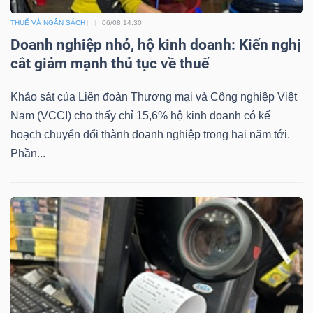
NGUYÊN
THUẾ VÀ NGÂN SÁCH
06/08 14:30
VẬT
Doanh nghiệp nhỏ, hộ kinh doanh: Kiến nghị
LIỆU
cắt giảm mạnh thủ tục về thuế
Khảo sát của Liên đoàn Thương mại và Công nghiệp Việt
Nam (VCCI) cho thấy chỉ 15,6% hộ kinh doanh có kế
hoạch chuyển đổi thành doanh nghiệp trong hai năm tới.
CÔNG
Phần...
NGHIỆP
TIÊU
DÙNG
KHÔNG
THIẾT