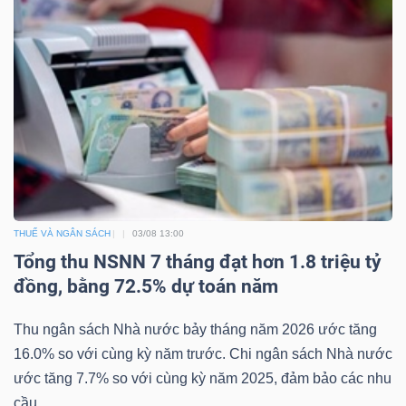
DỊCH
VỤ
TRUYỀN
THÔNG
TIỆN
ÍCH
THUẾ VÀ NGÂN SÁCH
03/08 13:00
Tổng thu NSNN 7 tháng đạt hơn 1.8 triệu tỷ
đồng, bằng 72.5% dự toán năm
BẤT
Thu ngân sách Nhà nước bảy tháng năm 2026 ước tăng
ĐỘNG
16.0% so với cùng kỳ năm trước. Chi ngân sách Nhà nước
SẢN
ước tăng 7.7% so với cùng kỳ năm 2025, đảm bảo các nhu
cầu...