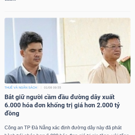
Mã
chứng
khoán
(-)
Tất cả
Cổ phiếu
Chỉ số
Chứng chỉ quỹ
Chứng 
Lãnh
đạo
(-)
THUẾ VÀ NGÂN SÁCH
01/08 09:55
Tất cả
Người nội bộ
Người liên quan
Cổ đông lớn
Bắt giữ người cầm đầu đường dây xuất
6.000 hóa đơn khống trị giá hơn 2.000 tỷ
Tin
đồng
tức
(-)
Công an TP Đà Nẵng xác định đường dây này đã phát