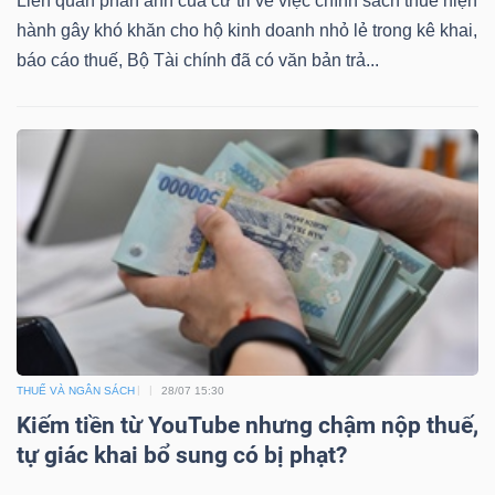
Liên quan phản ánh của cử tri về việc chính sách thuế hiện
hành gây khó khăn cho hộ kinh doanh nhỏ lẻ trong kê khai,
báo cáo thuế, Bộ Tài chính đã có văn bản trả...
Công
cụ
đầu
tư
Truyền
THUẾ VÀ NGÂN SÁCH
28/07 15:30
thông
Kiếm tiền từ YouTube nhưng chậm nộp thuế,
tài
tự giác khai bổ sung có bị phạt?
chính