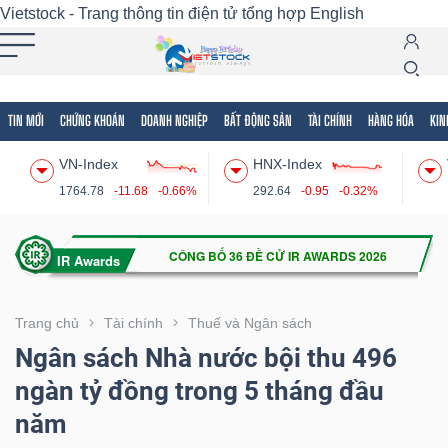
Vietstock - Trang thông tin điện tử tổng hợp
English
TIN MỚI
CHỨNG KHOÁN
DOANH NGHIỆP
BẤT ĐỘNG SẢN
TÀI CHÍNH
HÀNG HÓA
KIN
Tất cả
Tính năng
Ngành
Mã chứng khoán
Lãnh
VN-Index
HNX-Index
Tính
1764.78
-11.68
-0.66%
292.64
-0.95
-0.32%
năng
(-)
VIETSTOCK
Trang chủ
Tài chính
Thuế và Ngân sách
Ngân sách Nhà nước bội thu 496
ngàn tỷ đồng trong 5 tháng đầu
CHỨNG
năm
KHOÁN