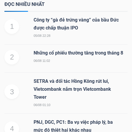
ĐỌC NHIỀU NHẤT
Công ty “gà đẻ trứng vàng” của bầu Đức
1
được chấp thuận IPO
05/08 22:28
Những cổ phiếu thường tăng trong tháng 8
2
06/08 11:02
SETRA và đối tác Hồng Kông rút lui,
Vietcombank nắm trọn Vietcombank
3
Tower
06/08 01:10
PNJ, DGC, PC1: Ba vụ việc pháp lý, ba
4
mức độ thiệt hại khác nhau