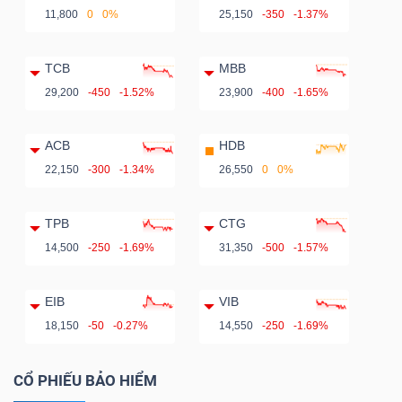
11,800
0
0%
25,150
-350
-1.37%
TCB
MBB
29,200
-450
-1.52%
23,900
-400
-1.65%
ACB
HDB
22,150
-300
-1.34%
26,550
0
0%
TPB
CTG
14,500
-250
-1.69%
31,350
-500
-1.57%
EIB
VIB
18,150
-50
-0.27%
14,550
-250
-1.69%
CỔ PHIẾU BẢO HIỂM