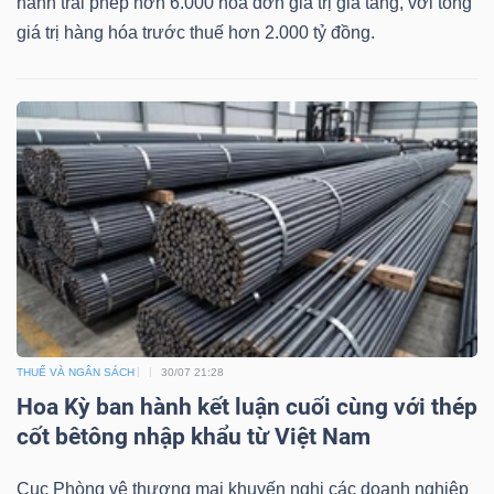
hành trái phép hơn 6.000 hóa đơn giá trị gia tăng, với tổng
giá trị hàng hóa trước thuế hơn 2.000 tỷ đồng.
Bài
viết
của
tác
giả
(-)
Báo
cáo
phân
tích
THUẾ VÀ NGÂN SÁCH
30/07 21:28
(-)
Hoa Kỳ ban hành kết luận cuối cùng với thép
cốt bêtông nhập khẩu từ Việt Nam
Thuật
Cục Phòng vệ thương mại khuyến nghị các doanh nghiệp