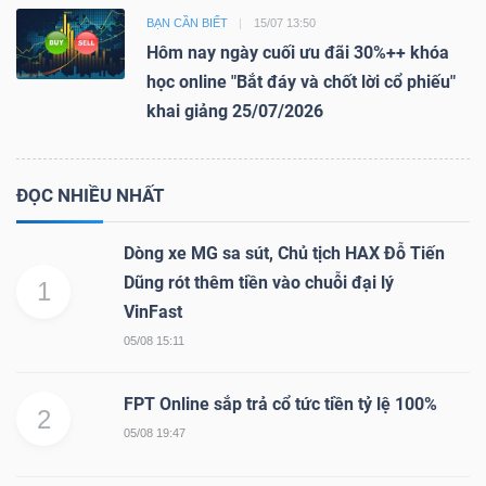
BẠN CẦN BIẾT
15/07 13:50
Hôm nay ngày cuối ưu đãi 30%++ khóa
học online "Bắt đáy và chốt lời cổ phiếu"
khai giảng 25/07/2026
ĐỌC NHIỀU NHẤT
Dòng xe MG sa sút, Chủ tịch HAX Đỗ Tiến
Dũng rót thêm tiền vào chuỗi đại lý
1
VinFast
05/08 15:11
FPT Online sắp trả cổ tức tiền tỷ lệ 100%
2
05/08 19:47