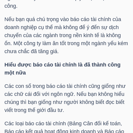
công.
Nếu bạn quá chú trọng vào báo cáo tài chính của
TRÁI
doanh nghiệp cụ thể mà không để ý đến sự dịch
PHIẾU
chuyển của các ngành trong nền kinh tế là không
ổn. Một công ty làm ăn tốt trong một ngành yếu kém
chưa chắc đã tăng giá.
CÔNG
Hiểu được báo cáo tài chính là đã thành công
CỤ
một nữa
ĐẦU
TƯ
Các con số trong báo cáo tài chính cũng giống như
các chữ cái đối với ngôn ngữ. Nếu bạn không hiểu
chúng thì bạn giống như người không biết đọc biết
viết trong thế giới đầu tư.
TRUY
XUẤT
Các loại báo cáo tài chính (Bảng Cân đối kế toán,
DỮ
Báo cáo kết quả hoạt động kinh doanh và Báo cáo