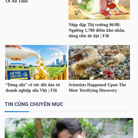
Dữ
liệu
tài
chính
TIN CÙNG CHUYÊN MỤC