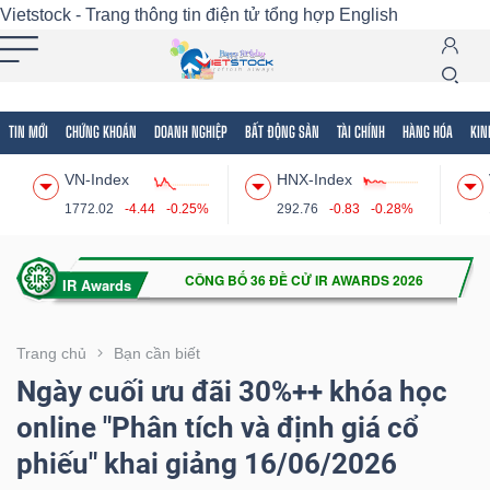
Vietstock - Trang thông tin điện tử tổng hợp
English
TIN MỚI
CHỨNG KHOÁN
DOANH NGHIỆP
BẤT ĐỘNG SẢN
TÀI CHÍNH
HÀNG HÓA
KIN
Tất cả
Tính năng
Ngành
Mã chứng khoán
Lãnh
VN-Index
HNX-Index
Tính
1772.02
-4.44
-0.25%
292.76
-0.83
-0.28%
năng
(-)
VIETSTOCK
Trang chủ
Bạn cần biết
Ngày cuối ưu đãi 30%++ khóa học
online "Phân tích và định giá cổ
CHỨNG
phiếu" khai giảng 16/06/2026
KHOÁN