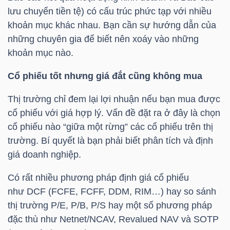
LIỆU
lưu chuyển tiền tệ) có cấu trúc phức tạp với nhiều
khoản mục khác nhau. Bạn cần sự hướng dẫn của
Ngành
những chuyên gia để biết nên xoáy vào những
(-)
khoản mục nào.
VS-
Cổ phiếu tốt nhưng giá đắt cũng không mua
SECTOR
Thị trường chỉ đem lại lợi nhuận nếu bạn mua được
cổ phiếu với giá hợp lý. Vấn đề đặt ra ở đây là chọn
cổ phiếu nào “giữa một rừng” các cổ phiếu trên thị
trường. Bí quyết là bạn phải biết phân tích và định
giá doanh nghiệp.
NĂNG
LƯỢNG
Có rất nhiều phương pháp định giá cổ phiếu
như DCF (FCFE, FCFF, DDM, RIM…) hay so sánh
thị trường P/E, P/B, P/S hay một số phương pháp
đặc thù như Netnet/NCAV, Revalued NAV và SOTP