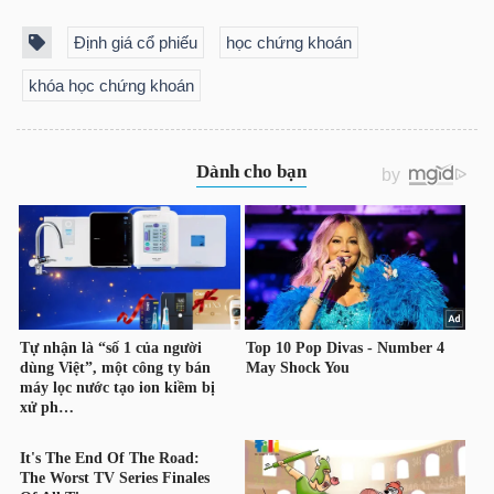
Định giá cổ phiếu
học chứng khoán
khóa học chứng khoán
Công
cụ
đầu
tư
Truyền
thông
tài
chính