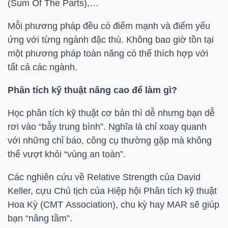
(Sum Of The Parts),…
NGUYÊN
VẬT
Mỗi phương pháp đều có điểm mạnh và điểm yếu
LIỆU
ứng với từng ngành đặc thù. Không bao giờ tồn tại
một phương pháp toàn năng có thể thích hợp với
tất cả các ngành.
Phân tích kỹ thuật nâng cao để làm gì?
CÔNG
Học phân tích kỹ thuật cơ bản thì dễ nhưng bạn dễ
NGHIỆP
rơi vào “bẫy trung bình”. Nghĩa là chỉ xoay quanh
với những chỉ báo, công cụ thường gặp mà không
thể vượt khỏi “vùng an toàn”.
TIÊU
Các nghiên cứu về Relative Strength của David
DÙNG
Keller, cựu Chủ tịch của Hiệp hội Phân tích kỹ thuật
Hoa Kỳ (CMT Association), chu kỳ hay MAR sẽ giúp
KHÔNG
bạn “nâng tầm”.
THIẾT