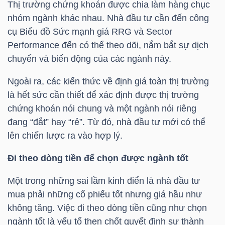
Thị trường chứng khoán được chia làm hàng chục
nhóm ngành khác nhau. Nhà đầu tư cần đến công
cụ Biểu đồ Sức mạnh giá RRG và Sector
NGÀNH
Performance đến có thể theo dõi, nắm bắt sự dịch
chuyển và biến động của các ngành này.
Ngoài ra, các kiến thức về định giá toàn thị trường
DOANH
là hết sức cần thiết để xác định được thị trường
NGHIỆP
chứng khoán nói chung và một ngành nói riêng
đang “đắt” hay “rẻ”. Từ đó, nhà đầu tư mới có thể
lên chiến lược ra vào hợp lý.
CỔ
Đi theo dòng tiền để chọn được ngành tốt
PHIẾU
Một trong những sai lầm kinh điển là nhà đầu tư
mua phải những cổ phiếu tốt nhưng giá hầu như
PHÁI
không tăng. Việc đi theo dòng tiền cũng như chọn
SINH
ngành tốt là yếu tố then chốt quyết định sự thành