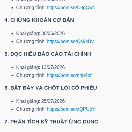
Mã
Chương trình:
https://bom.so/O8gQw5
chứng
4. CHỨNG KHOÁN CƠ BẢN
khoán
(-)
Khai giảng: 30/06/2026
Chương trình:
https://bom.so/Qs9xHv
Tất cả
Cổ phiếu
Chỉ số
Chứng chỉ quỹ
Chứng 
5. ĐỌC HIỂU BÁO CÁO TÀI CHÍNH
Lãnh
Khai giảng: 13/07/2026
đạo
Chương trình:
https://bom.so/nhp4of
(-)
6. BẮT ĐÁY VÀ CHỐT LỜI CỔ PHIẾU
Tất cả
Người nội bộ
Người liên quan
Cổ đông lớn
Khai giảng: 25/07/2026
Tin
Chương trình:
https://bom.so/zQPUpY
tức
7. PHÂN TÍCH KỸ THUẬT ỨNG DỤNG
(-)