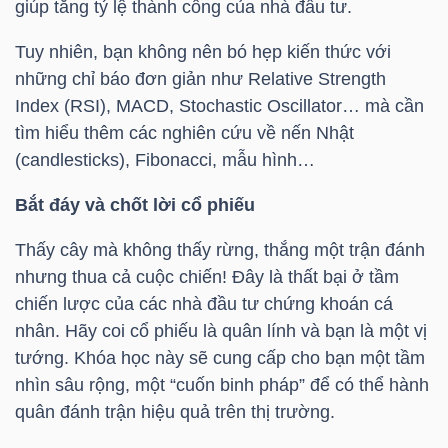
giúp tăng tỷ lệ thành công của nhà đầu tư.
TÀI
Tuy nhiên, bạn không nên bó hẹp kiến thức với
CHÍNH
những chỉ báo đơn giản như Relative Strength
CÁ
Index (RSI), MACD, Stochastic Oscillator… mà cần
NHÂN
tìm hiểu thêm các nghiên cứu về nến Nhật
(candlesticks), Fibonacci, mẫu hình…
Bắt đáy và chốt lời cổ phiếu
PHÂN
Thấy cây mà không thấy rừng, thắng một trận đánh
TÍCH
nhưng thua cả cuộc chiến! Đây là thất bại ở tầm
VIETSTOCKFINANCE
chiến lược của các nhà đầu tư chứng khoán cá
nhân. Hãy coi cổ phiếu là quân lính và bạn là một vị
tướng. Khóa học này sẽ cung cấp cho bạn một tầm
nhìn sâu rộng, một “cuốn binh pháp” để có thể hành
VĨ
quân đánh trận hiệu quả trên thị trường.
MÔ