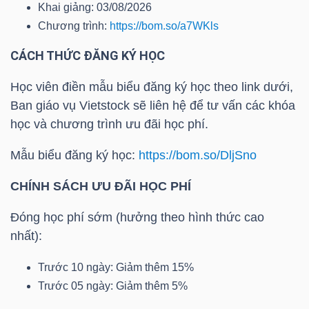
Khai giảng: 03/08/2026
Chương trình:
https://bom.so/a7WKls
Bài
viết
CÁCH THỨC ĐĂNG KÝ HỌC
của
tác
Học viên điền mẫu biểu đăng ký học theo link dưới,
giả
Ban giáo vụ Vietstock sẽ liên hệ để tư vấn các khóa
(-)
học và chương trình ưu đãi học phí.
Mẫu biểu đăng ký học:
https://bom.so/DljSno
Báo
CHÍNH SÁCH ƯU ĐÃI HỌC PHÍ
cáo
phân
Đóng học phí sớm (hưởng theo hình thức cao
tích
nhất):
(-)
Trước 10 ngày: Giảm thêm 15%
Trước 05 ngày: Giảm thêm 5%
Thuật