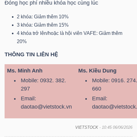
ngữ
Đóng học phí nhiều khóa học cùng lúc
(-)
2 khóa: Giảm thêm 10%
3 khóa: Giảm thêm 15%
Dịch
4 khóa trở lên/hoặc là hội viên VAFE: Giảm thêm
vụ
20%
(-)
THÔNG TIN LIÊN HỆ
Ms. Minh Anh
Ms. Kiều Dung
Đào
tạo
Mobile: 0932. 382.
Mobile: 0916. 274
297
660
Email:
Email:
daotao@vietstock.vn
daotao@vietstock
Sách
tài
VIETSTOCK
- 10:45 06/06/2026
chính