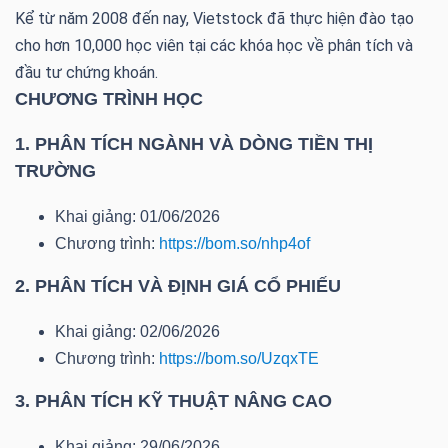
DỊCH
Kể từ năm 2008 đến nay, Vietstock đã thực hiện đào tạo
VỤ
cho hơn 10,000 học viên tại các khóa học về phân tích và
TRUYỀN
đầu tư chứng khoán.
THÔNG
CHƯƠNG TRÌNH HỌC
1. PHÂN TÍCH NGÀNH VÀ DÒNG TIỀN THỊ
TRƯỜNG
TIỆN
Khai giảng: 01/06/2026
ÍCH
Chương trình:
https://bom.so/nhp4of
2. PHÂN TÍCH VÀ ĐỊNH GIÁ CỔ PHIẾU
Khai giảng: 02/06/2026
Chương trình:
https://bom.so/UzqxTE
BẤT
ĐỘNG
3. PHÂN TÍCH KỸ THUẬT NÂNG CAO
SẢN
Khai giảng: 29/06/2026