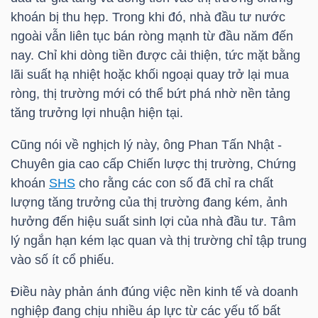
khoán bị thu hẹp. Trong khi đó, nhà đầu tư nước
ngoài vẫn liên tục bán ròng mạnh từ đầu năm đến
nay. Chỉ khi dòng tiền được cải thiện, tức mặt bằng
TRÁI
lãi suất hạ nhiệt hoặc khối ngoại quay trở lại mua
PHIẾU
ròng, thị trường mới có thể bứt phá nhờ nền tảng
tăng trưởng lợi nhuận hiện tại.
CÔNG
Cũng nói về nghịch lý này, ông Phan Tấn Nhật -
Chuyên gia cao cấp Chiến lược thị trường, Chứng
CỤ
khoán
SHS
cho rằng các con số đã chỉ ra chất
ĐẦU
lượng tăng trưởng của thị trường đang kém, ảnh
TƯ
hưởng đến hiệu suất sinh lợi của nhà đầu tư. Tâm
lý ngắn hạn kém lạc quan và thị trường chỉ tập trung
vào số ít cổ phiếu.
TRUY
XUẤT
Điều này phản ánh đúng việc nền kinh tế và doanh
DỮ
nghiệp đang chịu nhiều áp lực từ các yếu tố bất