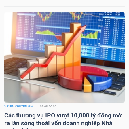
Dữ
liệu
tài
chính
Ý KIẾN CHUYÊN GIA
07/08 20:00
Các thương vụ IPO vượt 10,000 tỷ đồng mở
ra làn sóng thoái vốn doanh nghiệp Nhà