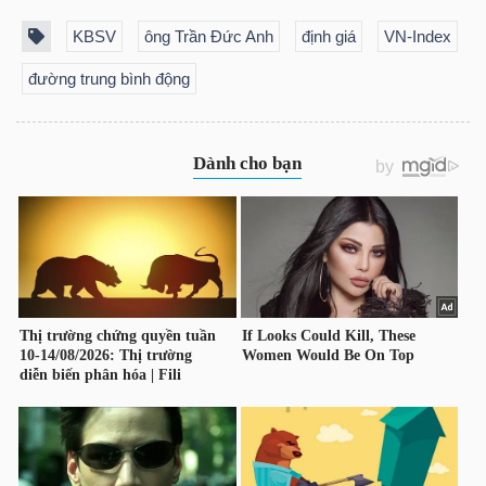
DỊCH
VỤ
KBSV
ông Trần Đức Anh
định giá
VN-Index
TRUYỀN
đường trung bình động
THÔNG
TIỆN
ÍCH
BẤT
ĐỘNG
SẢN