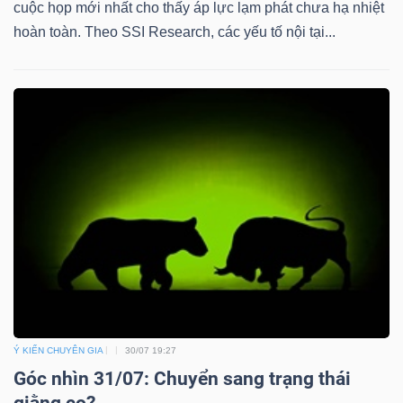
cuộc họp mới nhất cho thấy áp lực lạm phát chưa hạ nhiệt
hoàn toàn. Theo SSI Research, các yếu tố nội tại...
Ý KIẾN CHUYÊN GIA
30/07 19:27
Góc nhìn 31/07: Chuyển sang trạng thái
giằng co?