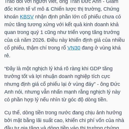
Trao đổi với người viết, ông Trần Đức Anh - Giám
đốc Kinh tế vĩ mô & Chiến lược thị trường, Chứng
khoán
KBSV
nhận định phần lớn cổ phiếu chưa có
NGÀNH
mức tăng tương xứng với kết quả kinh doanh khả
quan trong quý 1 cũng như triển vọng tăng trưởng
của cả năm 2026. Điều này khiến định giá của nhiều
cổ phiếu, thậm chí trong rổ
VN30
đang ở vùng khá
DOANH
rẻ.
NGHIỆP
“Đây là một nghịch lý khá rõ ràng khi GDP tăng
trưởng tốt và lợi nhuận doanh nghiệp tích cực
CỔ
nhưng định giá cổ phiếu lại ở vùng đáy” - ông Đức
PHIẾU
Anh nói, nhưng vẫn nhấn mạnh rằng nghịch lý này
có phần hợp lý nếu nhìn từ góc độ dòng tiền.
Cụ thể, dòng tiền trong nước đang chịu ảnh hưởng
PHÁI
bởi mặt bằng lãi suất cao, khiến chi phí vốn của nhà
SINH
đầu tư gia tăng và dòng tiền vào thị trường chứng