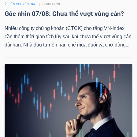
Ý KIẾN CHUYÊN GIA
06/08 19:29
Góc nhìn 07/08: Chưa thể vượt vùng cản?
Nhiều công ty chứng khoán (CTCK) cho rằng VN-Index
cần thêm thời gian tích lũy sau khi chưa thể vượt vùng cản
dài hạn. Nhà đầu tư nên hạn chế mua đuổi và chờ dòng...