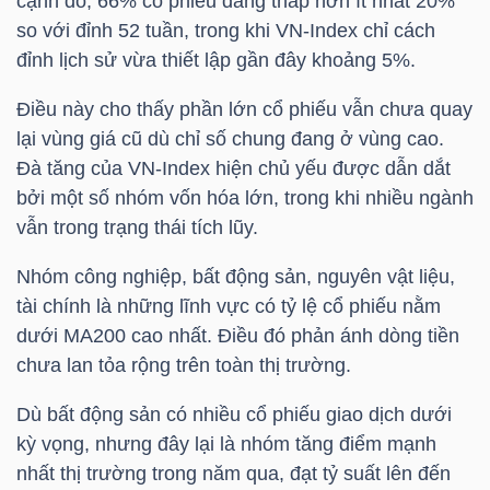
cạnh đó, 66% cổ phiếu đang thấp hơn ít nhất 20%
HÀNG
so với đỉnh 52 tuần, trong khi
VN-Index
chỉ cách
HÓA
đỉnh lịch sử vừa thiết lập gần đây khoảng 5%.
Điều này cho thấy phần lớn cổ phiếu vẫn chưa quay
lại vùng giá cũ dù chỉ số chung đang ở vùng cao.
KINH
Đà tăng của
VN-Index
hiện chủ yếu được dẫn dắt
TẾ
bởi một số nhóm vốn hóa lớn, trong khi nhiều ngành
vẫn trong trạng thái tích lũy.
Nhóm công nghiệp, bất động sản, nguyên vật liệu,
THẾ
tài chính là những lĩnh vực có tỷ lệ cổ phiếu nằm
GIỚI
dưới MA200 cao nhất. Điều đó phản ánh dòng tiền
chưa lan tỏa rộng trên toàn thị trường.
ĐÔNG
Dù bất động sản có nhiều cổ phiếu giao dịch dưới
DƯƠNG
kỳ vọng, nhưng đây lại là nhóm tăng điểm mạnh
nhất thị trường trong năm qua, đạt tỷ suất lên đến