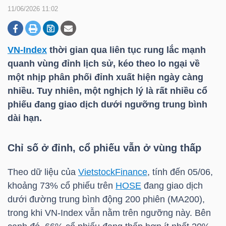
11/06/2026 11:02
DOANH
NGHIỆP
VN-Index
thời gian qua liên tục rung lắc mạnh
quanh vùng đỉnh lịch sử, kéo theo lo ngại về
một nhịp phân phối đỉnh xuất hiện ngày càng
nhiều. Tuy nhiên, một nghịch lý là rất nhiều cổ
BẤT
phiếu đang giao dịch dưới ngưỡng trung bình
ĐỘNG
dài hạn.
SẢN
Chỉ số ở đỉnh, cổ phiếu vẫn ở vùng thấp
TÀI
Theo dữ liệu của
VietstockFinance
, tính đến 05/06,
CHÍNH
khoảng 73% cổ phiếu trên
HOSE
đang giao dịch
dưới đường trung bình động 200 phiên (MA200),
trong khi
VN-Index
vẫn nằm trên ngưỡng này. Bên