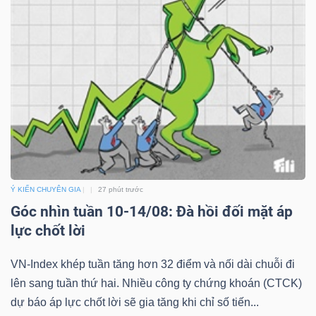
Công
cụ
đầu
tư
Ý KIẾN CHUYÊN GIA
27 phút trước
Góc nhìn tuần 10-14/08: Đà hồi đối mặt áp
lực chốt lời
Truyền
thông
VN-Index khép tuần tăng hơn 32 điểm và nối dài chuỗi đi
tài
lên sang tuần thứ hai. Nhiều công ty chứng khoán (CTCK)
chính
dự báo áp lực chốt lời sẽ gia tăng khi chỉ số tiến...