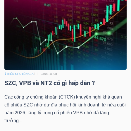
Ý KIẾN CHUYÊN GIA
03/08 11:08
SZC, VPB và NT2 có gì hấp dẫn ?
Các công ty chứng khoán (CTCK) khuyến nghị khả quan
cổ phiếu SZC nhờ dư địa phục hồi kinh doanh từ nửa cuối
năm 2026; tăng tỷ trọng cổ phiếu VPB nhờ đà tăng
trưởng...