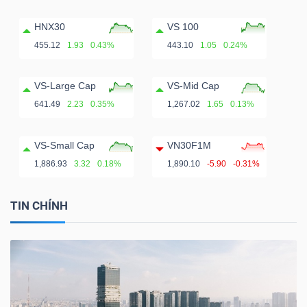
HNX30
VS 100
455.12
1.93
0.43%
443.10
1.05
0.24%
VS-Large Cap
VS-Mid Cap
641.49
2.23
0.35%
1,267.02
1.65
0.13%
VS-Small Cap
VN30F1M
1,886.93
3.32
0.18%
1,890.10
-5.90
-0.31%
TIN CHÍNH