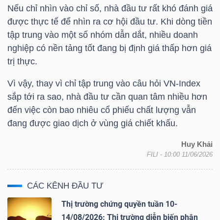
YẾU
Nếu chỉ nhìn vào chỉ số, nhà đầu tư rất khó đánh giá
được thực tế để nhìn ra cơ hội đầu tư. Khi dòng tiền
tập trung vào một số nhóm dẫn dắt, nhiều doanh
nghiệp có nền tảng tốt đang bị định giá thấp hơn giá
trị thực.
TIÊU
DÙNG
Vì vậy, thay vì chỉ tập trung vào câu hỏi
VN-Index
THIẾT
sắp tới ra sao, nhà đầu tư cần quan tâm nhiều hơn
YẾU
đến việc còn bao nhiêu cổ phiếu chất lượng vẫn
đang được giao dịch ở vùng giá chiết khấu.
Huy Khải
FILI
- 10:00 11/06/2026
CHĂM
SÓC
CÁC KÊNH ĐẦU TƯ
SỨC
Thị trường chứng quyền tuần 10-
KHỎE
14/08/2026: Thị trường diễn biến phân