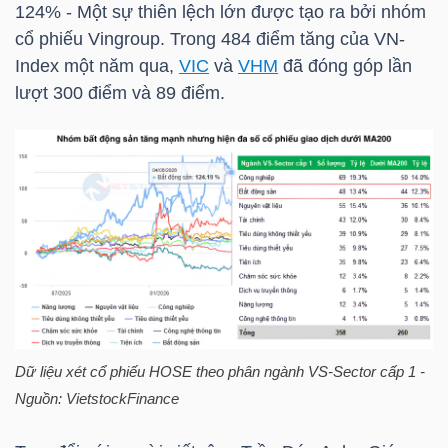
124% - Một sự thiên lệch lớn được tạo ra bởi nhóm
cổ phiếu Vingroup. Trong 484 điểm tăng của
VN-
TÀI
Index
một năm qua,
VIC
và
VHM
đã đóng góp lần
CHÍNH
lượt 300 điểm và 89 điểm.
CÁ
NHÂN
PHÂN
TÍCH
VIETSTOCKFINANCE
Dữ liệu xét cổ phiếu
HOSE
theo phân ngành VS-Sector cấp 1 -
VĨ
Nguồn:
VietstockFinance
MÔ