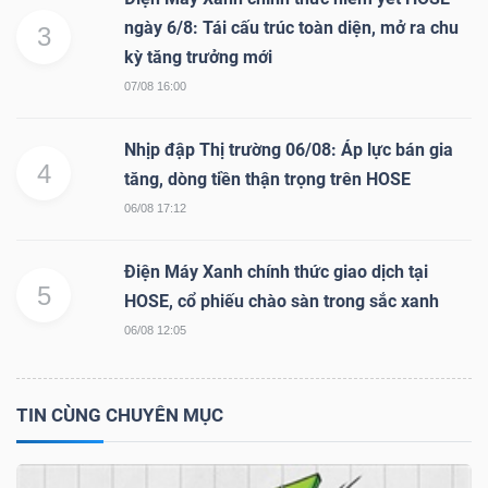
ngữ
ngày 6/8: Tái cấu trúc toàn diện, mở ra chu
(-)
3
kỳ tăng trưởng mới
07/08 16:00
Dịch
vụ
Nhịp đập Thị trường 06/08: Áp lực bán gia
(-)
4
tăng, dòng tiền thận trọng trên HOSE
06/08 17:12
Đào
Điện Máy Xanh chính thức giao dịch tại
tạo
5
HOSE, cổ phiếu chào sàn trong sắc xanh
06/08 12:05
TIN CÙNG CHUYÊN MỤC
Sách
tài
chính