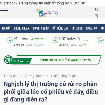
Vietstock - Trang thông tin điện tử tổng hợp
English
TIN MỚI
CHỨNG KHOÁN
DOANH NGHIỆP
BẤT ĐỘNG SẢN
TÀI CHÍNH
HÀNG HÓA
KIN
Tất cả
Tính năng
Ngành
Mã chứng khoán
Lãnh
VN-Index
HNX-Index
Tính
1768.06
3.28
0.19%
293.44
0.80
0.27%
năng
(-)
VIETSTOCK
Trang chủ
Chứng khoán
Ý kiến chuyên gia
Nghịch lý thị trường có rủi ro phân
phối giữa lúc cổ phiếu về đáy, điều
CHỨNG
gì đang diễn ra?
KHOÁN