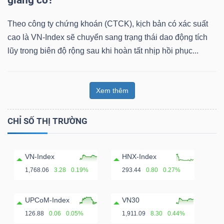
Theo công ty chứng khoán (CTCK), kịch bản có xác suất
cao là VN-Index sẽ chuyển sang trạng thái dao động tích
lũy trong biên độ rộng sau khi hoàn tất nhịp hồi phục...
Xem thêm
CHỈ SỐ THỊ TRƯỜNG
VN-Index
HNX-Index
1,768.06
3.28
0.19%
293.44
0.80
0.27%
UPCoM-Index
VN30
126.88
0.06
0.05%
1,911.09
8.30
0.44%