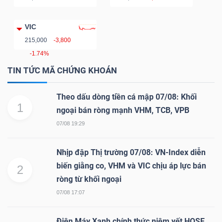
Bài
VIC
viết
215,000
-3,800
của
-1.74%
tác
TIN TỨC MÃ CHỨNG KHOÁN
giả
(-)
Theo dấu dòng tiền cá mập 07/08: Khối
1
ngoại bán ròng mạnh VHM, TCB, VPB
Báo
07/08 19:29
cáo
phân
Nhịp đập Thị trường 07/08: VN-Index diễn
tích
biến giằng co, VHM và VIC chịu áp lực bán
2
(-)
ròng từ khối ngoại
07/08 17:07
Thuật
Điện Máy Xanh chính thức niêm yết HOSE