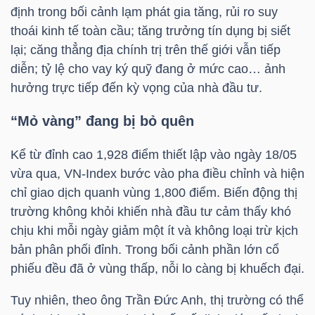
LIỆU
định trong bối cảnh lạm phát gia tăng, rủi ro suy
thoái kinh tế toàn cầu; tăng trưởng tín dụng bị siết
lại; căng thẳng địa chính trị trên thế giới vẫn tiếp
Ngành
diễn; tỷ lệ cho vay ký quỹ đang ở mức cao… ảnh
(-)
hưởng trực tiếp đến kỳ vọng của nhà đầu tư.
VS-
“Mỏ vàng” đang bị bỏ quên
SECTOR
Kể từ đỉnh cao 1,928 điểm thiết lập vào ngày 18/05
vừa qua,
VN-Index
bước vào pha điều chỉnh và hiện
chỉ giao dịch quanh vùng 1,800 điểm. Biến động thị
trường không khỏi khiến nhà đầu tư cảm thấy khó
NĂNG
chịu khi mỗi ngày giảm một ít và không loại trừ kịch
LƯỢNG
bản phân phối đỉnh. Trong bối cảnh phần lớn cổ
phiếu đều đã ở vùng thấp, nỗi lo càng bị khuếch đại.
Tuy nhiên, theo ông Trần Đức Anh, thị trường có thể