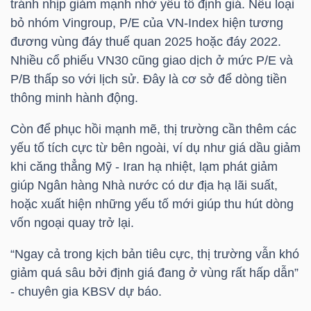
tránh nhịp giảm mạnh nhờ yếu tố định giá. Nếu loại
NGUYÊN
bỏ nhóm Vingroup, P/E của
VN-Index
hiện tương
VẬT
đương vùng đáy thuế quan 2025 hoặc đáy 2022.
LIỆU
Nhiều cổ phiếu
VN30
cũng giao dịch ở mức P/E và
P/B thấp so với lịch sử. Đây là cơ sở để dòng tiền
thông minh hành động.
Còn để phục hồi mạnh mẽ, thị trường cần thêm các
CÔNG
yếu tố tích cực từ bên ngoài, ví dụ như giá dầu giảm
NGHIỆP
khi căng thẳng Mỹ - Iran hạ nhiệt, lạm phát giảm
giúp Ngân hàng Nhà nước có dư địa hạ lãi suất,
hoặc xuất hiện những yếu tố mới giúp thu hút dòng
vốn ngoại quay trở lại.
TIÊU
“Ngay cả trong kịch bản tiêu cực, thị trường vẫn khó
DÙNG
giảm quá sâu bởi định giá đang ở vùng rất hấp dẫn”
KHÔNG
- chuyên gia
KBSV
dự báo.
THIẾT