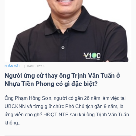
Công
cụ
đầu
tư
NHÂN VẬT
04/08 12:18
Người ứng cử thay ông Trịnh Văn Tuấn ở
Nhựa Tiền Phong có gì đặc biệt?
Ông Phạm Hồng Sơn, người có gần 26 năm làm việc tại
Truyền
UBCKNN và từng giữ chức Phó Chủ tịch gần 9 năm, là
thông
ứng viên cho ghế HĐQT NTP sau khi ông Trịnh Văn Tuấn
tài
không...
chính