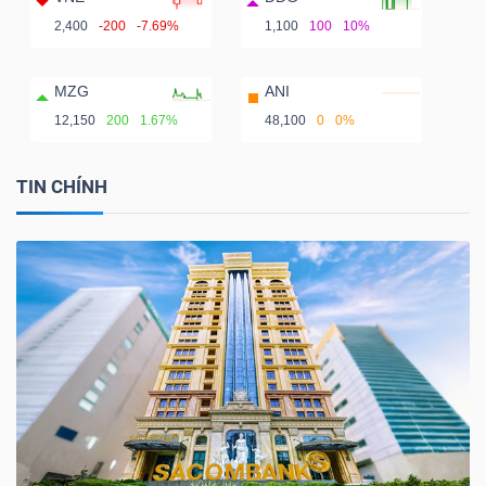
2,400
-200
-7.69%
1,100
100
10%
MZG
ANI
12,150
200
1.67%
48,100
0
0%
TIN CHÍNH