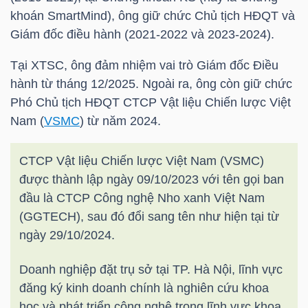
khoán SmartMind), ông giữ chức Chủ tịch HĐQT và
TÀI
Giám đốc điều hành (2021-2022 và 2023-2024).
CHÍNH
Tại XTSC, ông đảm nhiệm vai trò Giám đốc Điều
CÁ
hành từ tháng 12/2025. Ngoài ra, ông còn giữ chức
NHÂN
Phó Chủ tịch HĐQT CTCP Vật liệu Chiến lược Việt
Nam (
VSMC
) từ năm 2024.
PHÂN
CTCP Vật liệu Chiến lược Việt Nam (
VSMC
)
TÍCH
được thành lập ngày 09/10/2023 với tên gọi ban
VIETSTOCKFINANCE
đầu là CTCP Công nghệ Nho xanh Việt Nam
(GGTECH), sau đó đổi sang tên như hiện tại từ
ngày 29/10/2024.
Doanh nghiệp đặt trụ sở tại TP. Hà Nội, lĩnh vực
VĨ
đăng ký kinh doanh chính là nghiên cứu khoa
MÔ
học và phát triển công nghệ trong lĩnh vực khoa