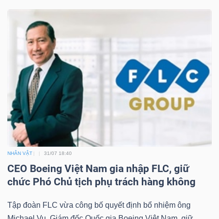
Dữ
liệu
tài
chính
NHÂN VẬT
31/07 18:40
CEO Boeing Việt Nam gia nhập FLC, giữ
chức Phó Chủ tịch phụ trách hàng không
Tập đoàn FLC vừa công bố quyết định bổ nhiệm ông
Michael Vu, Giám đốc Quốc gia Boeing Việt Nam, giữ