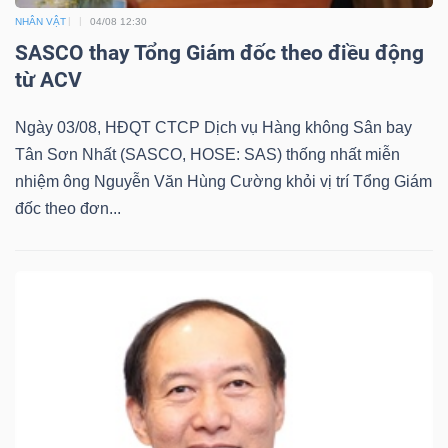
ngữ
NHÂN VẬT
04/08 12:30
(-)
SASCO thay Tổng Giám đốc theo điều động
từ ACV
Dịch
vụ
Ngày 03/08, HĐQT CTCP Dịch vụ Hàng không Sân bay
(-)
Tân Sơn Nhất (SASCO, HOSE: SAS) thống nhất miễn
nhiệm ông Nguyễn Văn Hùng Cường khỏi vị trí Tổng Giám
đốc theo đơn...
Đào
tạo
Sách
tài
chính