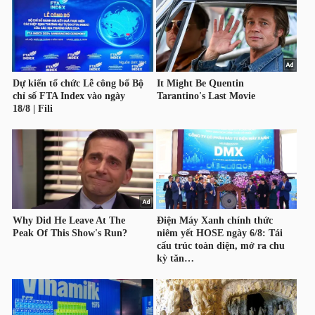
NGUYÊN
VẬT
LIỆU
CÔNG
NGHIỆP
TIÊU
DÙNG
KHÔNG
THIẾT