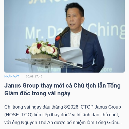
DỊCH
VỤ
TRUYỀN
THÔNG
TIỆN
ÍCH
NHÂN VẬT
06/08 17:49
Janus Group thay mới cả Chủ tịch lẫn Tổng
Giám đốc trong vài ngày
BẤT
Chỉ trong vài ngày đầu tháng 8/2026, CTCP Janus Group
ĐỘNG
(HOSE: TCO) liên tiếp thay đổi 2 vị trí lãnh đạo chủ chốt,
SẢN
với ông Nguyễn Thế An được bổ nhiệm làm Tổng Giám...