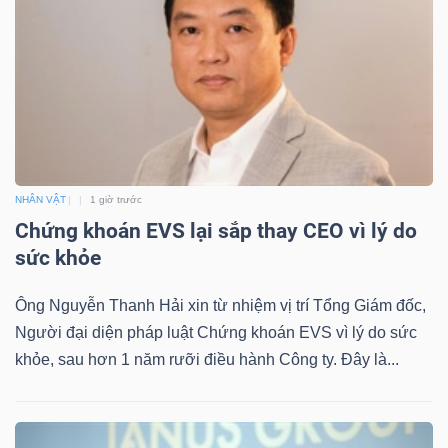
TÀI
CHÍNH
NHÂN VẬT
1 giờ trước
Chứng khoán EVS lại sắp thay CEO vì lý do
CÔNG
sức khỏe
NGHỆ
THÔNG
Ông Nguyễn Thanh Hải xin từ nhiệm vị trí Tổng Giám đốc,
TIN
Người đại diện pháp luật Chứng khoán EVS vì lý do sức
khỏe, sau hơn 1 năm rưỡi điều hành Công ty. Đây là...