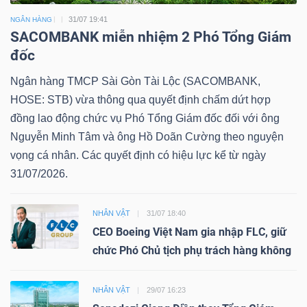
31/07 19:41
NGÂN HÀNG
SACOMBANK miễn nhiệm 2 Phó Tổng Giám
đốc
Ngân hàng TMCP Sài Gòn Tài Lộc (SACOMBANK,
HOSE: STB) vừa thông qua quyết định chấm dứt hợp
đồng lao động chức vụ Phó Tổng Giám đốc đối với ông
Nguyễn Minh Tâm và ông Hồ Doãn Cường theo nguyện
vọng cá nhân. Các quyết định có hiệu lực kể từ ngày
31/07/2026.
NHÂN VẬT
31/07 18:40
CEO Boeing Việt Nam gia nhập FLC, giữ
chức Phó Chủ tịch phụ trách hàng không
NHÂN VẬT
29/07 16:23