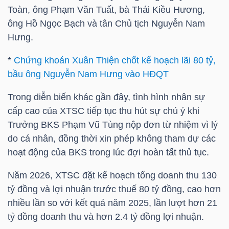
Toàn, ông Phạm Văn Tuất, bà Thái Kiều Hương,
ông Hồ Ngọc Bạch và tân Chủ tịch Nguyễn Nam
Hưng.
TRÁI
PHIẾU
*
Chứng khoán Xuân Thiện chốt kế hoạch lãi 80 tỷ,
bầu ông Nguyễn Nam Hưng vào HĐQT
Trong diễn biến khác gần đây, tình hình nhân sự
CÔNG
cấp cao của XTSC tiếp tục thu hút sự chú ý khi
CỤ
Trưởng BKS Phạm Vũ Tùng nộp đơn từ nhiệm vì lý
ĐẦU
do cá nhân, đồng thời xin phép không tham dự các
TƯ
hoạt động của BKS trong lúc đợi hoàn tất thủ tục.
Năm 2026, XTSC đặt kế hoạch tổng doanh thu 130
tỷ đồng và lợi nhuận trước thuế 80 tỷ đồng, cao hơn
TRUY
nhiều lần so với kết quả năm 2025, lần lượt hơn 21
XUẤT
tỷ đồng doanh thu và hơn 2.4 tỷ đồng lợi nhuận.
DỮ