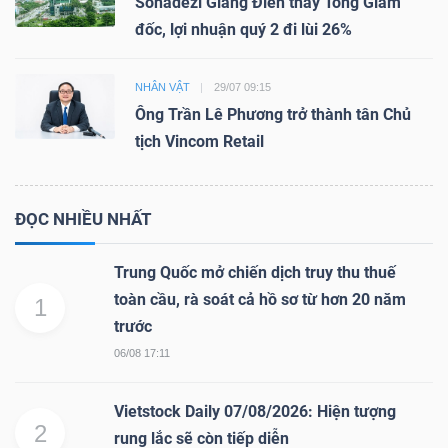
Sonadezi Giang Điền thay Tổng Giám
đốc, lợi nhuận quý 2 đi lùi 26%
NHÂN VẬT
29/07 09:15
Ông Trần Lê Phương trở thành tân Chủ
tịch Vincom Retail
ĐỌC NHIỀU NHẤT
Trung Quốc mở chiến dịch truy thu thuế
toàn cầu, rà soát cả hồ sơ từ hơn 20 năm
1
trước
06/08 17:11
Vietstock Daily 07/08/2026: Hiện tượng
2
rung lắc sẽ còn tiếp diễn