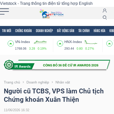
Vietstock - Trang thông tin điện tử tổng hợp
English
TIN MỚI
CHỨNG KHOÁN
DOANH NGHIỆP
BẤT ĐỘNG SẢN
TÀI CHÍNH
HÀNG HÓA
KIN
Tất cả
Tính năng
Ngành
Mã chứng khoán
Lãnh
VN-Index
HNX-Index
Tính
1768.06
3.28
0.19%
293.44
0.80
0.27%
năng
(-)
VIETSTOCK
Trang chủ
Doanh nghiệp
Nhân vật
Người cũ TCBS, VPS làm Chủ tịch
Chứng khoán Xuân Thiện
CHỨNG
KHOÁN
11/06/2026 16:32