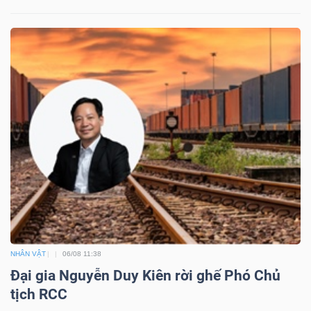
Mã
chứng
khoán
(-)
Tất cả
Cổ phiếu
Chỉ số
Chứng chỉ quỹ
Chứng 
Lãnh
đạo
(-)
Tất cả
Người nội bộ
Người liên quan
Cổ đông lớn
Tin
NHÂN VẬT
06/08 11:38
tức
Đại gia Nguyễn Duy Kiên rời ghế Phó Chủ
(-)
tịch RCC