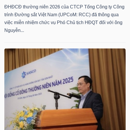
ĐHĐCĐ thường niên 2026 của CTCP Tổng Công ty Công
Bài
trình Đường sắt Việt Nam (UPCoM: RCC) đã thông qua
viết
việc miễn nhiệm chức vụ Phó Chủ tịch HĐQT đối với ông
của
Nguyễn...
tác
giả
(-)
Báo
cáo
phân
tích
(-)
Thuật