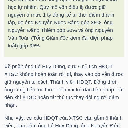
học tự nhiên. Quy mô vốn điều lệ được giữ
nguyên ở mức 1 tỷ đồng kể từ thời điểm thành
NGÀNH
lập, do ông Nguyễn Ngọc Sáng góp 35%, ông
Nguyễn Đăng Thiêm góp 30% và ông Nguyễn
Văn Toàn (Tổng Giám đốc kiêm đại diện pháp
luật) góp 35%.
DOANH
NGHIỆP
Về phần ông Lê Huy Dũng, cựu Chủ tịch HĐQT
XTSC không hoàn toàn rời đi, thay vào đó vẫn được
giữ nguyên tư cách Thành viên HĐQT. Đồng thời,
CỔ
ông cũng tiếp tục thực hiện vai trò đại diện pháp luật
PHIẾU
đến khi XTSC hoàn tất thủ tục thay đổi người đảm
nhận.
PHÁI
Như vậy, cơ cấu HĐQT của XTSC vẫn gồm 6 thành
SINH
viên, bao gồm ông Lê Huy Dũng, ông Nguyễn Đức