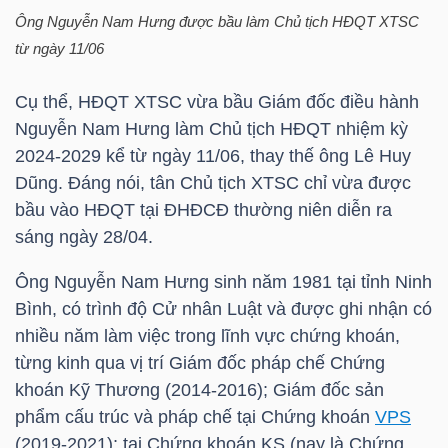
HÀNG
Ông Nguyễn Nam Hưng được bầu làm Chủ tịch HĐQT XTSC
HÓA
từ ngày 11/06
Cụ thể, HĐQT XTSC vừa bầu Giám đốc điều hành
Nguyễn Nam Hưng làm Chủ tịch HĐQT nhiệm kỳ
KINH
2024-2029 kể từ ngày 11/06, thay thế ông Lê Huy
TẾ
Dũng. Đáng nói, tân Chủ tịch XTSC chỉ vừa được
bầu vào HĐQT tại ĐHĐCĐ thường niên diễn ra
sáng ngày 28/04.
THẾ
Ông Nguyễn Nam Hưng sinh năm 1981 tại tỉnh Ninh
GIỚI
Bình, có trình độ Cử nhân Luật và được ghi nhận có
nhiều năm làm việc trong lĩnh vực chứng khoán,
từng kinh qua vị trí Giám đốc pháp chế Chứng
ĐÔNG
khoán Kỹ Thương (2014-2016); Giám đốc sản
DƯƠNG
phẩm cấu trúc và pháp chế tại Chứng khoán
VPS
(2019-2021); tại Chứng khoán KS (nay là Chứng