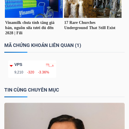
YẾU
TIÊU
MÃ CHỨNG KHOÁN LIÊN QUAN (1)
DÙNG
THIẾT
YẾU
VPS
9,210
-320
-3.36%
TIN CÙNG CHUYÊN MỤC
CHĂM
SÓC
SỨC
KHỎE