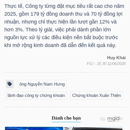
LIỆU
Thực tế, Công ty từng đặt mục tiêu rất cao cho năm
2025, gồm 179 tỷ đồng doanh thu và 70 tỷ đồng lợi
Ngành
nhuận, nhưng chỉ thực hiện lần lượt gần 12% và
(-)
hơn 3%. Theo lý giải, việc phải dành phần lớn
nguồn lực xử lý các điều kiện nền bắt buộc trước
VS-
khi mở rộng kinh doanh đã dẫn đến kết quả này.
SECTOR
Huy Khải
FILI
- 15:30 11/06/2026
ông Nguyễn Nam Hưng
NĂNG
lãnh đạo công ty chứng khoán
Chứng khoán Xuân Thiện
LƯỢNG