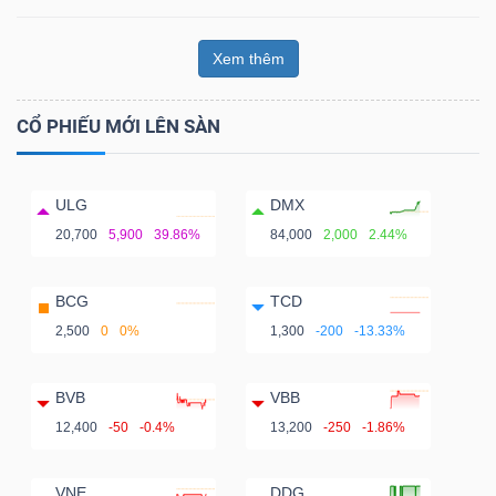
Xem thêm
CỔ PHIẾU MỚI LÊN SÀN
ULG
DMX
20,700
5,900
39.86%
84,000
2,000
2.44%
BCG
TCD
2,500
0
0%
1,300
-200
-13.33%
BVB
VBB
12,400
-50
-0.4%
13,200
-250
-1.86%
VNE
DDG