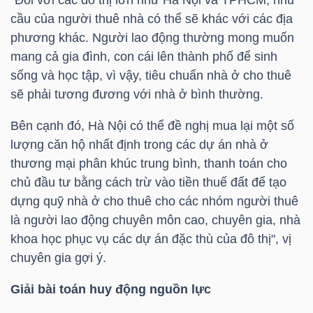
DỊCH
cầu của người thuê nhà có thể sẽ khác với các địa
VỤ
phương khác. Người lao động thường mong muốn
TRUYỀN
mang cả gia đình, con cái lên thành phố để sinh
THÔNG
sống và học tập, vì vậy, tiêu chuẩn nhà ở cho thuê
sẽ phải tương đương với nhà ở bình thường.
Bên cạnh đó, Hà Nội có thể đề nghị mua lại một số
lượng căn hộ nhất định trong các dự án nhà ở
TIỆN
thương mại phân khúc trung bình, thanh toán cho
ÍCH
chủ đầu tư bằng cách trừ vào tiền thuế đất để tạo
dựng quỹ nhà ở cho thuê cho các nhóm người thuê
là người lao động chuyên môn cao, chuyên gia, nhà
khoa học phục vụ các dự án đặc thù của đô thị", vị
BẤT
chuyên gia gợi ý.
ĐỘNG
Giải bài toán huy động nguồn lực
SẢN