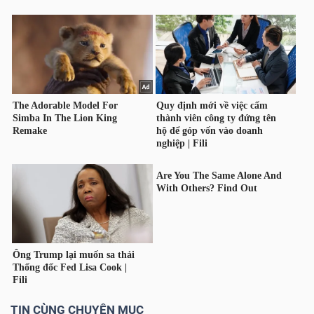
Dữ
liệu
tài
chính
TIN CÙNG CHUYÊN MỤC