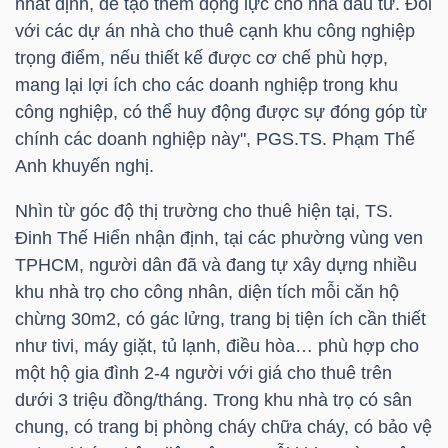
nhất định, để tạo thêm động lực cho nhà đầu tư. Đối
với các dự án nhà cho thuê cạnh khu công nghiệp
Bài
trọng điểm, nếu thiết kế được cơ chế phù hợp,
viết
mang lại lợi ích cho các doanh nghiệp trong khu
của
công nghiệp, có thể huy động được sự đóng góp từ
tác
chính các doanh nghiệp này", PGS.TS. Phạm Thế
giả
Anh khuyến nghị.
(-)
Nhìn từ góc độ thị trường cho thuê hiện tại, TS.
Đinh Thế Hiển nhận định, tại các phường vùng ven
Báo
TPHCM, người dân đã và đang tự xây dựng nhiều
cáo
khu nhà trọ cho công nhân, diện tích mỗi căn hộ
phân
chừng 30m2, có gác lửng, trang bị tiện ích cần thiết
tích
như tivi, máy giặt, tủ lạnh, điều hòa… phù hợp cho
(-)
một hộ gia đình 2-4 người với giá cho thuê trên
dưới 3 triệu đồng/tháng. Trong khu nhà trọ có sân
Thuật
chung, có trang bị phòng cháy chữa cháy, có bảo vệ