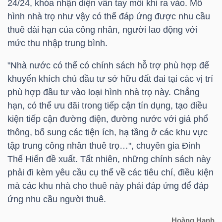
ngữ
24/24, khóa nhận diện vân tay mỗi khi ra vào. Mô
(-)
hình nhà trọ như vậy có thể đáp ứng được nhu cầu
thuê dài hạn của công nhân, người lao động với
mức thu nhập trung bình.
Dịch
vụ
"Nhà nước có thể có chính sách hỗ trợ phù hợp để
(-)
khuyến khích chủ đầu tư sở hữu đất đai tại các vị trí
phù hợp đầu tư vào loại hình nhà trọ này. Chẳng
hạn, có thể ưu đãi trong tiếp cận tín dụng, tạo điều
Đào
kiện tiếp cận đường điện, đường nước với giá phổ
tạo
thông, bổ sung các tiện ích, hạ tầng ở các khu vực
tập trung công nhân thuê trọ…", chuyên gia Đinh
Thế Hiển đề xuất. Tất nhiên, những chính sách này
phải đi kèm yêu cầu cụ thể về các tiêu chí, điều kiện
mà các khu nhà cho thuê này phải đáp ứng để đáp
Sách
ứng nhu cầu người thuê.
tài
chính
Hoàng Hạnh