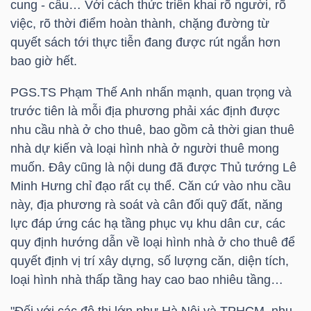
cung - cầu… Với cách thức triển khai rõ người, rõ
việc, rõ thời điểm hoàn thành, chặng đường từ
quyết sách tới thực tiễn đang được rút ngắn hơn
bao giờ hết.
TÀI
CHÍNH
PGS.TS Phạm Thế Anh nhấn mạnh, quan trọng và
trước tiên là mỗi địa phương phải xác định được
nhu cầu nhà ở cho thuê, bao gồm cả thời gian thuê
nhà dự kiến và loại hình nhà ở người thuê mong
muốn. Đây cũng là nội dung đã được Thủ tướng Lê
CÔNG
Minh Hưng chỉ đạo rất cụ thể. Căn cứ vào nhu cầu
NGHỆ
này, địa phương rà soát và cân đối quỹ đất, năng
THÔNG
lực đáp ứng các hạ tầng phục vụ khu dân cư, các
TIN
quy định hướng dẫn về loại hình nhà ở cho thuê để
quyết định vị trí xây dựng, số lượng căn, diện tích,
loại hình nhà thấp tầng hay cao bao nhiêu tầng…
"Đối với các đô thị lớn như Hà Nội và TPHCM, nhu