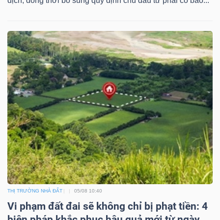
dịch, đồng thời bổ sung quy định chủ đầu tư phải có bảo...
THỊ TRƯỜNG NHÀ ĐẤT
05/08 10:40
Vi phạm đất đai sẽ không chỉ bị phạt tiền: 4
biện pháp khắc phục hậu quả mới từ ngày