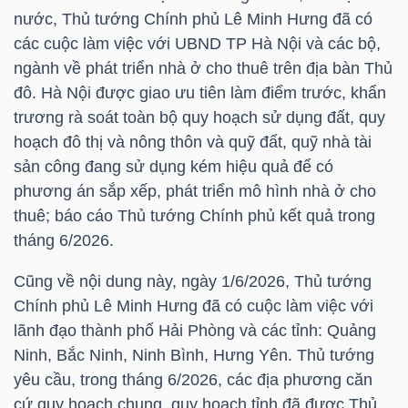
nước, Thủ tướng Chính phủ Lê Minh Hưng đã có
các cuộc làm việc với UBND TP Hà Nội và các bộ,
NGÀNH
ngành về phát triển nhà ở cho thuê trên địa bàn Thủ
đô. Hà Nội được giao ưu tiên làm điểm trước, khẩn
trương rà soát toàn bộ quy hoạch sử dụng đất, quy
hoạch đô thị và nông thôn và quỹ đất, quỹ nhà tài
DOANH
sản công đang sử dụng kém hiệu quả để có
NGHIỆP
phương án sắp xếp, phát triển mô hình nhà ở cho
thuê; báo cáo Thủ tướng Chính phủ kết quả trong
tháng 6/2026.
CỔ
Cũng về nội dung này, ngày 1/6/2026, Thủ tướng
PHIẾU
Chính phủ Lê Minh Hưng đã có cuộc làm việc với
lãnh đạo thành phố Hải Phòng và các tỉnh: Quảng
Ninh, Bắc Ninh, Ninh Bình, Hưng Yên. Thủ tướng
PHÁI
yêu cầu, trong tháng 6/2026, các địa phương căn
SINH
cứ quy hoạch chung, quy hoạch tỉnh đã được Thủ