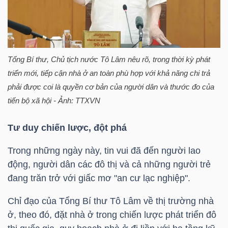
HÀNG
HÓA
Tổng Bí thư, Chủ tịch nước Tô Lâm nêu rõ, trong thời kỳ phát
KINH
triển mới, tiếp cận nhà ở an toàn phù hợp với khả năng chi trả
TẾ
phải được coi là quyền cơ bản của người dân và thước đo của
tiến bộ xã hội - Ảnh: TTXVN
Tư duy chiến lược, đột phá
THẾ
GIỚI
Trong những ngày này, tin vui đã đến người lao
động, người dân các đô thị và cả những người trẻ
đang trăn trở với giấc mơ "an cư lạc nghiệp".
ĐÔNG
Chỉ đạo của Tổng Bí thư Tô Lâm về thị trường nhà
DƯƠNG
ở, theo đó, đặt nhà ở trong chiến lược phát triển đô