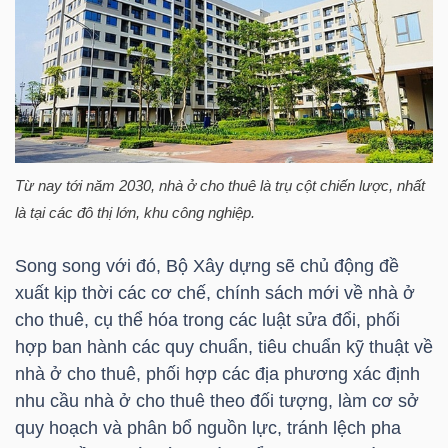
YẾU
TIÊU
DÙNG
Từ nay tới năm 2030, nhà ở cho thuê là trụ cột chiến lược, nhất
THIẾT
là tại các đô thị lớn, khu công nghiệp.
YẾU
Song song với đó, Bộ Xây dựng sẽ chủ động đề
xuất kịp thời các cơ chế, chính sách mới về nhà ở
cho thuê, cụ thể hóa trong các luật sửa đổi, phối
CHĂM
hợp ban hành các quy chuẩn, tiêu chuẩn kỹ thuật về
SÓC
nhà ở cho thuê, phối hợp các địa phương xác định
SỨC
nhu cầu nhà ở cho thuê theo đối tượng, làm cơ sở
KHỎE
quy hoạch và phân bổ nguồn lực, tránh lệch pha