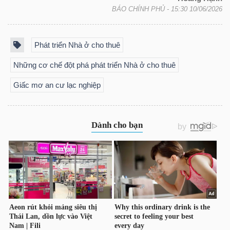
BÁO CHÍNH PHỦ
- 15:30 10/06/2026
Phát triển Nhà ở cho thuê
Công
Những cơ chế đột phá phát triển Nhà ở cho thuê
cụ
Giấc mơ an cư lạc nghiệp
đầu
tư
Truyền
thông
tài
chính