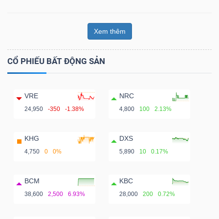
Xem thêm
CỔ PHIẾU BẤT ĐỘNG SẢN
VRE
NRC
24,950
-350
-1.38%
4,800
100
2.13%
KHG
DXS
4,750
0
0%
5,890
10
0.17%
BCM
KBC
38,600
2,500
6.93%
28,000
200
0.72%