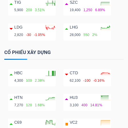
TIG
SZC
5,900
200
3.51%
19,400
1,250
6.89%
LDG
LHG
2,820
-30
-1.05%
28,000
550
2%
CỔ PHIẾU XÂY DỰNG
HBC
CTD
4,300
100
2.38%
62,100
-100
-0.16%
HTN
HU3
7,270
120
1.68%
3,100
400
14.81%
C69
VC2