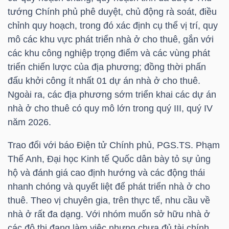
tướng Chính phủ phê duyệt, chủ động rà soát, điều
chỉnh quy hoạch, trong đó xác định cụ thể vị trí, quy
mô các khu vực phát triển nhà ở cho thuê, gắn với
TRÁI
các khu công nghiệp trọng điểm và các vùng phát
PHIẾU
triển chiến lược của địa phương; đồng thời phấn
đấu khởi công ít nhất 01 dự án nhà ở cho thuê.
Ngoài ra, các địa phương sớm triển khai các dự án
CÔNG
nhà ở cho thuê có quy mô lớn trong quý III, quý IV
CỤ
năm 2026.
ĐẦU
Trao đổi với báo Điện tử Chính phủ, PGS.TS. Phạm
TƯ
Thế Anh, Đại học Kinh tế Quốc dân bày tỏ sự ủng
hộ và đánh giá cao định hướng và các động thái
nhanh chóng và quyết liệt để phát triển nhà ở cho
TRUY
thuê. Theo vị chuyên gia, trên thực tế, nhu cầu về
XUẤT
nhà ở rất đa dạng. Với nhóm muốn sở hữu nhà ở
DỮ
các đô thị đang làm việc nhưng chưa đủ tài chính,