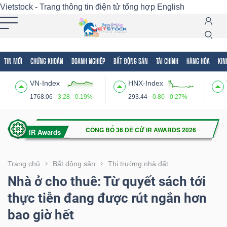
Vietstock - Trang thông tin điện tử tổng hợp
English
TIN MỚI
CHỨNG KHOÁN
DOANH NGHIỆP
BẤT ĐỘNG SẢN
TÀI CHÍNH
HÀNG HÓA
KIN
Tất cả
Tính năng
Ngành
Mã chứng khoán
Lãnh
VN-Index
HNX-Index
Tính
1768.06
3.28
0.19%
293.44
0.80
0.27%
năng
(-)
VIETSTOCK
Trang chủ
Bất động sản
Thị trường nhà đất
Nhà ở cho thuê: Từ quyết sách tới
thực tiễn đang được rút ngắn hơn
CHỨNG
bao giờ hết
KHOÁN