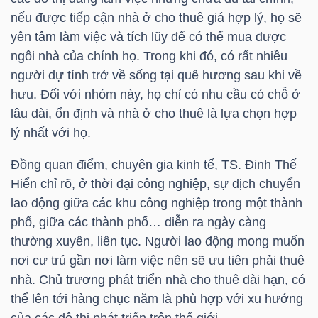
LIỆU
nếu được tiếp cận nhà ở cho thuê giá hợp lý, họ sẽ
yên tâm làm việc và tích lũy để có thể mua được
Ngành
ngôi nhà của chính họ. Trong khi đó, có rất nhiều
(-)
người dự tính trở về sống tại quê hương sau khi về
hưu. Đối với nhóm này, họ chỉ có nhu cầu có chỗ ở
VS-
lâu dài, ổn định và nhà ở cho thuê là lựa chọn hợp
SECTOR
lý nhất với họ.
Đồng quan điểm, chuyên gia kinh tế, TS. Đinh Thế
Hiển chỉ rõ, ở thời đại công nghiệp, sự dịch chuyển
lao động giữa các khu công nghiệp trong một thành
phố, giữa các thành phố… diễn ra ngày càng
NĂNG
thường xuyên, liên tục. Người lao động mong muốn
LƯỢNG
nơi cư trú gần nơi làm việc nên sẽ ưu tiên phải thuê
nhà. Chủ trương phát triển nhà cho thuê dài hạn, có
thể lên tới hàng chục năm là phù hợp với xu hướng
của các đô thị phát triển trên thế giới.