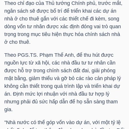
Theo chỉ đạo của Thủ tướng Chính phủ, trước mắt,
Mã
ngân sách sẽ được bố trí để triển khai các dự án
chứng
nhà ở cho thuê gắn với các thiết chế đi kèm, song
khoán
dòng vốn tư nhân được xác định đóng vai trò quan
(-)
trọng trong mục tiêu hiện thực hóa chính sách nhà
ở cho thuê.
Tất cả
Cổ phiếu
Chỉ số
Chứng chỉ quỹ
Chứng 
Theo PGS.TS. Phạm Thế Anh, để thu hút được
Lãnh
nguồn lực từ xã hội, các nhà đầu tư tư nhân cần
đạo
được hỗ trợ trong chính sách đất đai, giải phóng
(-)
mặt bằng, giảm thiểu và gỡ bỏ các rào cản pháp lý
không cần thiết trong quá trình lập và triển khai dự
Tất cả
Người nội bộ
Người liên quan
Cổ đông lớn
án. Định mức lợi nhuận với nhà đầu tư hợp lý
nhưng phải đủ sức hấp dẫn để họ sẵn sàng tham
Tin
gia.
tức
(-)
"Nhà nước có thể góp vốn vào dự án, với một tỷ lệ