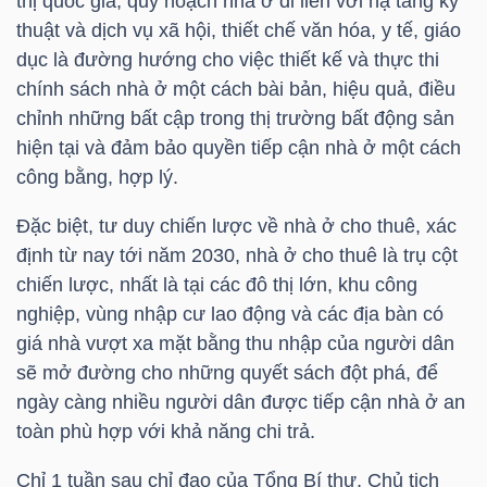
thị quốc gia, quy hoạch nhà ở đi liền với hạ tầng kỹ
thuật và dịch vụ xã hội, thiết chế văn hóa, y tế, giáo
TÀI
dục là đường hướng cho việc thiết kế và thực thi
CHÍNH
chính sách nhà ở một cách bài bản, hiệu quả, điều
CÁ
chỉnh những bất cập trong thị trường bất động sản
NHÂN
hiện tại và đảm bảo quyền tiếp cận nhà ở một cách
công bằng, hợp lý.
Đặc biệt, tư duy chiến lược về nhà ở cho thuê, xác
PHÂN
định từ nay tới năm 2030, nhà ở cho thuê là trụ cột
TÍCH
chiến lược, nhất là tại các đô thị lớn, khu công
VIETSTOCKFINANCE
nghiệp, vùng nhập cư lao động và các địa bàn có
giá nhà vượt xa mặt bằng thu nhập của người dân
sẽ mở đường cho những quyết sách đột phá, để
ngày càng nhiều người dân được tiếp cận nhà ở an
toàn phù hợp với khả năng chi trả.
VĨ
MÔ
Chỉ 1 tuần sau chỉ đạo của Tổng Bí thư, Chủ tịch