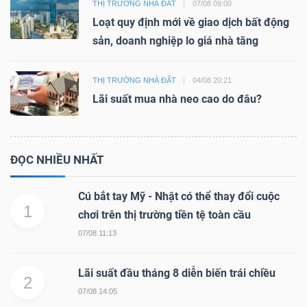
THỊ TRƯỜNG NHÀ ĐẤT
07/08 09:00
Loạt quy định mới về giao dịch bất động
sản, doanh nghiệp lo giá nhà tăng
THỊ TRƯỜNG NHÀ ĐẤT
04/08 20:21
Lãi suất mua nhà neo cao do đâu?
ĐỌC NHIỀU NHẤT
Cú bắt tay Mỹ - Nhật có thể thay đổi cuộc
1
chơi trên thị trường tiền tệ toàn cầu
07/08 11:13
Lãi suất đầu tháng 8 diễn biến trái chiều
2
07/08 14:05