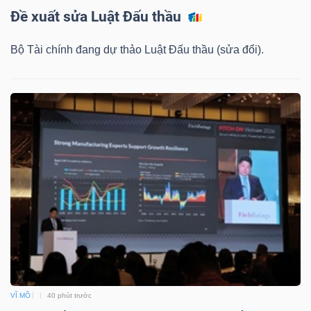
Đề xuất sửa Luật Đấu thầu
Bài
viết
Bộ Tài chính đang dự thảo Luật Đấu thầu (sửa đổi).
của
tác
giả
(-)
Báo
cáo
phân
tích
(-)
Thuật
VĨ MÔ
40 phút trước