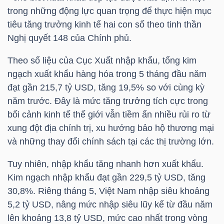
HÀNG
trong những động lực quan trọng để thực hiện mục
HÓA
tiêu tăng trưởng kinh tế hai con số theo tinh thần
Nghị quyết 148 của Chính phủ.
Theo số liệu của Cục Xuất nhập khẩu, tổng kim
KINH
ngạch xuất khẩu hàng hóa trong 5 tháng đầu năm
TẾ
đạt gần 215,7
tỷ USD
, tăng 19,5% so với cùng kỳ
năm trước. Đây là mức tăng trưởng tích cực trong
bối cảnh kinh tế thế giới vẫn tiềm ẩn nhiều rủi ro từ
THẾ
xung đột địa chính trị, xu hướng bảo hộ thương mại
GIỚI
và những thay đổi chính sách tại các thị trường lớn.
Tuy nhiên, nhập khẩu tăng nhanh hơn xuất khẩu.
Kim ngạch nhập khẩu đạt gần 229,5
tỷ USD
, tăng
ĐÔNG
30,8%. Riêng tháng 5, Việt Nam nhập siêu khoảng
DƯƠNG
5,2
tỷ USD
, nâng mức nhập siêu lũy kế từ đầu năm
lên khoảng 13,8
tỷ USD
, mức cao nhất trong vòng