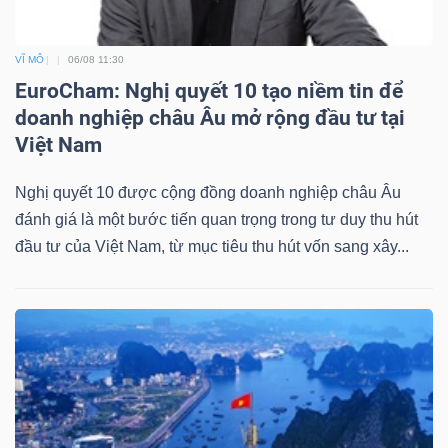
VĨ MÔ
06/08 11:30
EuroCham: Nghị quyết 10 tạo niềm tin để
Dữ
doanh nghiệp châu Âu mở rộng đầu tư tại
liệu
Việt Nam
tài
chính
Nghị quyết 10 được cộng đồng doanh nghiệp châu Âu
đánh giá là một bước tiến quan trọng trong tư duy thu hút
đầu tư của Việt Nam, từ mục tiêu thu hút vốn sang xây...