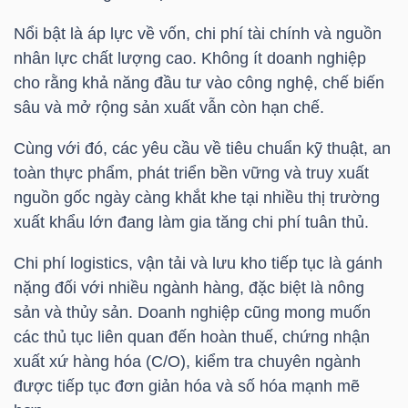
YẾU
Nổi bật là áp lực về vốn, chi phí tài chính và nguồn
nhân lực chất lượng cao. Không ít doanh nghiệp
cho rằng khả năng đầu tư vào công nghệ, chế biến
sâu và mở rộng sản xuất vẫn còn hạn chế.
TIÊU
DÙNG
Cùng với đó, các yêu cầu về tiêu chuẩn kỹ thuật, an
THIẾT
toàn thực phẩm, phát triển bền vững và truy xuất
YẾU
nguồn gốc ngày càng khắt khe tại nhiều thị trường
xuất khẩu lớn đang làm gia tăng chi phí tuân thủ.
Chi phí logistics, vận tải và lưu kho tiếp tục là gánh
nặng đối với nhiều ngành hàng, đặc biệt là nông
CHĂM
sản và thủy sản. Doanh nghiệp cũng mong muốn
SÓC
các thủ tục liên quan đến hoàn thuế, chứng nhận
SỨC
xuất xứ hàng hóa (C/O), kiểm tra chuyên ngành
KHỎE
được tiếp tục đơn giản hóa và số hóa mạnh mẽ