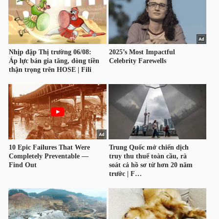
DỊCH
VỤ
TRUYỀN
THÔNG
TIỆN
ÍCH
BẤT
ĐỘNG
SẢN