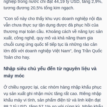
nghiệp trong nước chỉ đạt 44,19
tỷ USD
, tăng 2,9%,
tương đương 20,5% tổng kim ngạch.
"Con số này cho thấy khu vực doanh nghiệp nội địa
TRÁI
vẫn chưa thực sự tận dụng được đà phục hồi của
PHIẾU
thương mại toàn cầu. Khoảng cách về năng lực sản
xuất, công nghệ, quy mô và khả năng tham gia
chuỗi cung ứng quốc tế tiếp tục là những rào cản
CÔNG
lớn đối với doanh nghiệp Việt Nam", ông Trần Quốc
CỤ
Toản cho hay.
ĐẦU
Nhập siêu chủ yếu đến từ nguyên liệu và
TƯ
máy móc
Ở chiều ngược lại, các nhóm hàng nhập khẩu phục
TRUY
vụ sản xuất ghi nhận mức tăng rất cao. Riêng nhập
XUẤT
khẩu máy vi tính, sản phẩm điện tử và linh kiện đạt
DỮ
88,2
tỷ USD
, tăng 57,1% so với cùng kỳ. Nhập khẩu