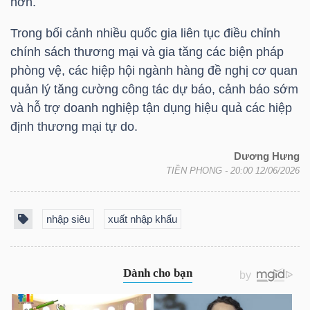
hơn.
Trong bối cảnh nhiều quốc gia liên tục điều chỉnh
chính sách thương mại và gia tăng các biện pháp
TÀI
phòng vệ, các hiệp hội ngành hàng đề nghị cơ quan
CHÍNH
quản lý tăng cường công tác dự báo, cảnh báo sớm
và hỗ trợ doanh nghiệp tận dụng hiệu quả các hiệp
định thương mại tự do.
Dương Hưng
CÔNG
TIỀN PHONG
- 20:00 12/06/2026
NGHỆ
THÔNG
nhập siêu
xuất nhập khẩu
TIN