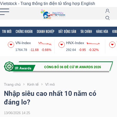
Vietstock - Trang thông tin điện tử tổng hợp
English
TIN MỚI
CHỨNG KHOÁN
DOANH NGHIỆP
BẤT ĐỘNG SẢN
TÀI CHÍNH
HÀNG HÓA
KIN
Tất cả
Tính năng
Ngành
Mã chứng khoán
Lãnh
VN-Index
HNX-Index
Tính
1764.78
-11.68
-0.66%
292.64
-0.95
-0.32%
năng
(-)
VIETSTOCK
Trang chủ
Kinh tế
Vĩ mô
Nhập siêu cao nhất 10 năm có
đáng lo?
CHỨNG
KHOÁN
13/06/2026 14:25