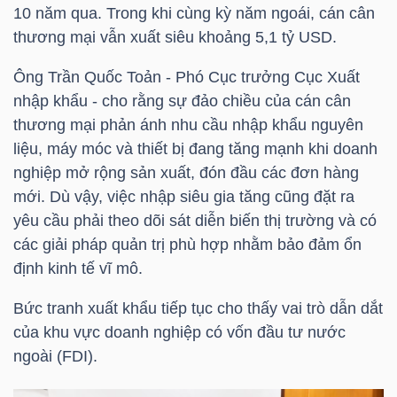
10 năm qua. Trong khi cùng kỳ năm ngoái, cán cân
thương mại vẫn xuất siêu khoảng 5,1
tỷ USD
.
TÀI
CHÍNH
Ông Trần Quốc Toản - Phó Cục trưởng Cục Xuất
CÁ
nhập khẩu - cho rằng sự đảo chiều của cán cân
NHÂN
thương mại phản ánh nhu cầu nhập khẩu nguyên
liệu, máy móc và thiết bị đang tăng mạnh khi doanh
nghiệp mở rộng sản xuất, đón đầu các đơn hàng
mới. Dù vậy, việc nhập siêu gia tăng cũng đặt ra
PHÂN
yêu cầu phải theo dõi sát diễn biến thị trường và có
TÍCH
các giải pháp quản trị phù hợp nhằm bảo đảm ổn
VIETSTOCKFINANCE
định kinh tế vĩ mô.
Bức tranh xuất khẩu tiếp tục cho thấy vai trò dẫn dắt
của khu vực doanh nghiệp có vốn đầu tư nước
VĨ
ngoài (FDI).
MÔ