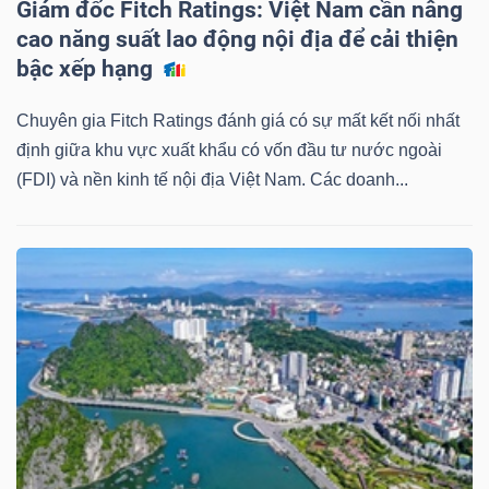
ngữ
Giám đốc Fitch Ratings: Việt Nam cần nâng
(-)
cao năng suất lao động nội địa để cải thiện
bậc xếp hạng
Dịch
Chuyên gia Fitch Ratings đánh giá có sự mất kết nối nhất
vụ
định giữa khu vực xuất khẩu có vốn đầu tư nước ngoài
(-)
(FDI) và nền kinh tế nội địa Việt Nam. Các doanh...
Đào
tạo
Sách
tài
chính