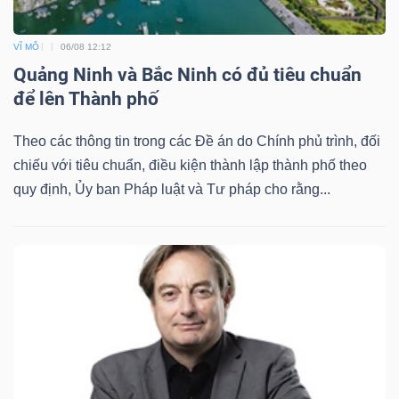
VĨ MÔ
06/08 12:12
Quảng Ninh và Bắc Ninh có đủ tiêu chuẩn
để lên Thành phố
Công
cụ
Theo các thông tin trong các Đề án do Chính phủ trình, đối
đầu
chiếu với tiêu chuẩn, điều kiện thành lập thành phố theo
tư
quy định, Ủy ban Pháp luật và Tư pháp cho rằng...
Truyền
thông
tài
chính