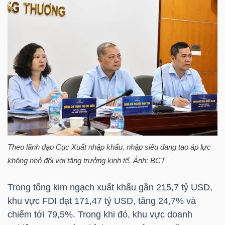
NGÀNH
DOANH
NGHIỆP
CỔ
Theo lãnh đạo Cục Xuất nhập khẩu, nhập siêu đang tạo áp lực
PHIẾU
không nhỏ đối với tăng trưởng kinh tế. Ảnh: BCT
Trong tổng kim ngạch xuất khẩu gần 215,7
tỷ USD
,
khu vực FDI đạt 171,47
tỷ USD
, tăng 24,7% và
PHÁI
chiếm tới 79,5%. Trong khi đó, khu vực doanh
SINH