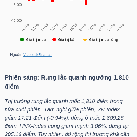
NGUYÊN
VẬT
LIỆU
CÔNG
NGHIỆP
Phiên sáng: Rung lắc quanh ngưỡng 1,810
điểm
Thị trường rung lắc quanh mốc 1,810 điểm trong
TIÊU
nửa cuối phiên. Tạm nghỉ giữa phiên,
VN-Index
DÙNG
giảm 17.21 điểm (-0.94%), dừng ở mức 1,809.26
KHÔNG
điểm;
HNX-Index
cũng giảm mạnh 3.06%, dừng tại
THIẾT
305.16 điểm. Tuy nhiên, độ rộng thị trường khá cân