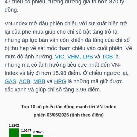
47 triệu cổ phiếu, tương đương giá trị hơn 870 tỷ
HÀNG
đồng.
HÓA
VN-Index
mở đầu phiên chiều với sự xuất hiện trở
lại của phe mua giúp cho chỉ số bật tăng trở lại
nhưng áp lực bán vẫn còn khiến đà tăng của chỉ số
KINH
bị thu hẹp về sát mốc tham chiếu vào cuối phiên. Về
TẾ
mức độ ảnh hưởng,
VIC
,
VHM
,
LPB
và
TCB
là
những mã có ảnh hưởng tiêu cực nhất đến
VN-
Index
và lấy đi hơn 15.98 điểm. Ở chiều ngược lại,
THẾ
GAS
,
ACB
,
MBB
và
HPG
là những mã giữ được
GIỚI
sắc xanh và giúp chỉ số tăng 3.96 điểm.
Top 10 cổ phiếu tác động mạnh tới
VN-Index
ĐÔNG
phiên 03/06/2026 (tính theo điểm)
DƯƠNG