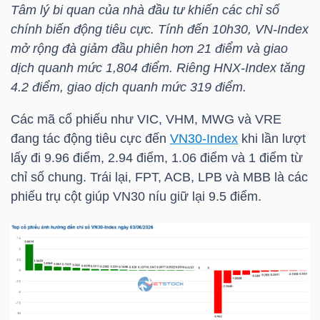
Tâm lý bi quan của nhà đầu tư khiến các chỉ số
chính biến động tiêu cực. Tính đến 10h30,
VN-Index
mở rộng đà giảm đầu phiên hơn 21 điểm và giao
dịch quanh mức 1,804 điểm. Riêng
HNX-Index
tăng
Công
4.2 điểm, giao dịch quanh mức 319 điểm.
cụ
Các mã cổ phiếu như
VIC
,
VHM
,
MWG
và
VRE
đầu
đang tác động tiêu cực đến
VN30-Index
khi lần lượt
tư
lấy đi 9.96 điểm, 2.94 điểm, 1.06 điểm và 1 điểm từ
chỉ số chung. Trái lại,
FPT
,
ACB
,
LPB
và
MBB
là các
phiếu trụ cột giúp
VN30
níu giữ lại 9.5 điểm.
Truyền
thông
tài
chính