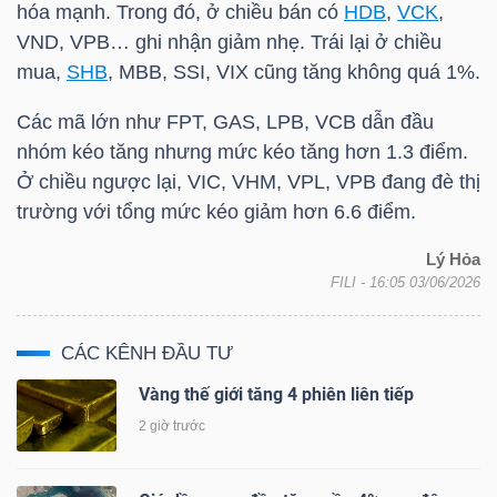
hóa mạnh. Trong đó, ở chiều bán có
HDB
,
VCK
,
VND,
VPB
… ghi nhận giảm nhẹ. Trái lại ở chiều
mua,
SHB
,
MBB
,
SSI
,
VIX
cũng tăng không quá 1%.
Các mã lớn như
FPT
,
GAS
,
LPB
,
VCB
dẫn đầu
nhóm kéo tăng nhưng mức kéo tăng hơn 1.3 điểm.
Ở chiều ngược lại,
VIC
,
VHM
,
VPL
,
VPB
đang đè thị
trường với tổng mức kéo giảm hơn 6.6 điểm.
Lý Hỏa
FILI
- 16:05 03/06/2026
CÁC KÊNH ĐẦU TƯ
Vàng thế giới tăng 4 phiên liên tiếp
2 giờ trước