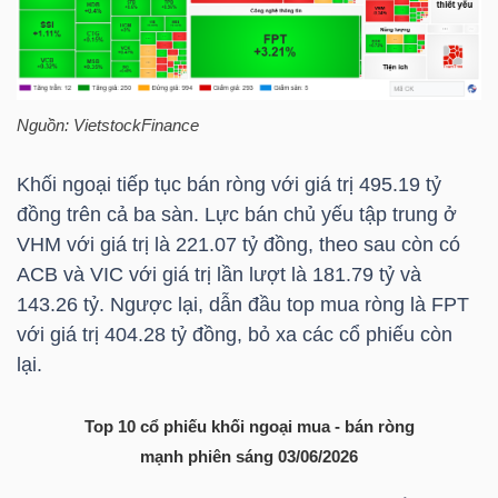
Bài
viết
của
Nguồn:
VietstockFinance
tác
giả
Khối ngoại tiếp tục bán ròng với giá trị 495.19 tỷ
(-)
đồng trên cả ba sàn. Lực bán chủ yếu tập trung ở
VHM
với giá trị là 221.07 tỷ đồng, theo sau còn có
Báo
ACB
và
VIC
với giá trị lần lượt là 181.79 tỷ và
cáo
143.26 tỷ. Ngược lại, dẫn đầu top mua ròng là
FPT
phân
với giá trị 404.28 tỷ đồng, bỏ xa các cổ phiếu còn
tích
lại.
(-)
Top 10 cổ phiếu khối ngoại mua - bán ròng
mạnh phiên sáng 03/06/2026
Thuật