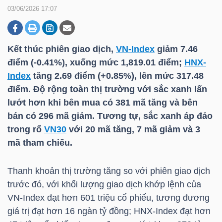
03/06/2026 17:07
DOANH
NGHIỆP
Kết thúc phiên giao dịch,
VN-Index
giảm 7.46
điểm (-0.41%), xuống mức 1,819.01 điểm;
HNX-
Index
tăng 2.69 điểm (+0.85%), lên mức 317.48
điểm. Độ rộng toàn thị trường với sắc xanh lấn
BẤT
lướt hơn khi bên mua có 381 mã tăng và bên
ĐỘNG
bán có 296 mã giảm. Tương tự, sắc xanh áp đảo
SẢN
trong rổ
VN30
với 20 mã tăng, 7 mã giảm và 3
mã tham chiếu.
TÀI
Thanh khoản thị trường tăng so với phiên giao dịch
CHÍNH
trước đó, với khối lượng giao dịch khớp lệnh của
VN-Index
đạt hơn 601 triệu cổ phiếu, tương đương
giá trị đạt hơn 16 ngàn tỷ đồng;
HNX-Index
đạt hơn