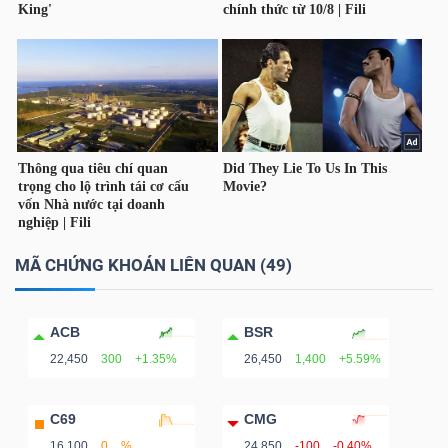
MÃ CHỨNG KHOÁN LIÊN QUAN (49)
ACB
BSR
22,450
300
+1.35%
26,450
1,400
+5.59%
C69
CMG
16,100
0
%
24,850
-100
-0.40%