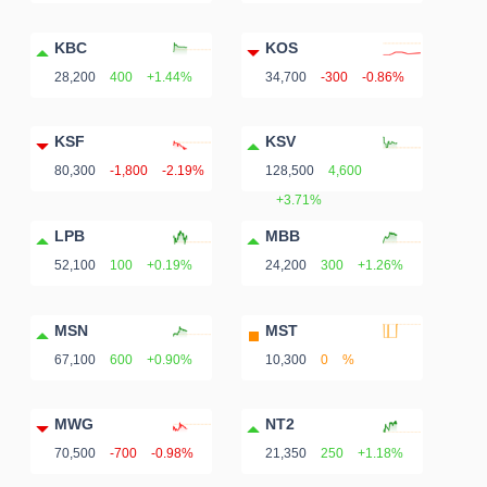
KBC
KOS
28,200
400
+1.44%
34,700
-300
-0.86%
KSF
KSV
80,300
-1,800
-2.19%
128,500
4,600
+3.71%
LPB
MBB
52,100
100
+0.19%
24,200
300
+1.26%
MSN
MST
67,100
600
+0.90%
10,300
0
%
MWG
NT2
70,500
-700
-0.98%
21,350
250
+1.18%