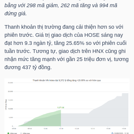
YẾU
bằng với 298 mã giảm, 262 mã tăng và 994 mã
đứng giá.
Thanh khoản thị trường đang cải thiện hơn so với
phiên trước. Giá trị giao dịch của
HOSE
sáng nay
TIÊU
đạt hơn 9.3 ngàn tỷ, tăng 25.65% so với phiên cuối
DÙNG
tuần trước. Tương tự, giao dịch trên
HNX
cũng ghi
THIẾT
nhận mức tăng mạnh với gần 25 triệu đơn vị, tương
YẾU
đương 437 tỷ đồng.
CHĂM
SÓC
SỨC
KHỎE