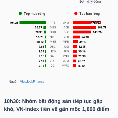
ngữ
(-)
Dịch
vụ
(-)
Đào
tạo
10h30: Nhóm bất động sản tiếp tục gặp
Sách
khó,
VN-Index
tiến về gần mốc 1,800 điểm
tài
chính