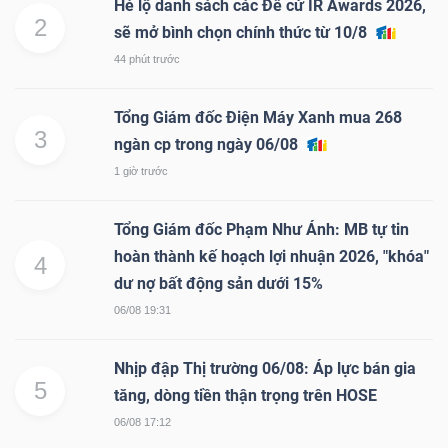
Hé lộ danh sách các Đề cử IR Awards 2026,
2
sẽ mở bình chọn chính thức từ 10/8
44 phút trước
Tổng Giám đốc Điện Máy Xanh mua 268
3
ngàn cp trong ngày 06/08
1 giờ trước
Tổng Giám đốc Phạm Như Ánh: MB tự tin
hoàn thành kế hoạch lợi nhuận 2026, "khóa"
4
dư nợ bất động sản dưới 15%
06/08 19:31
Nhịp đập Thị trường 06/08: Áp lực bán gia
5
tăng, dòng tiền thận trọng trên HOSE
06/08 17:12