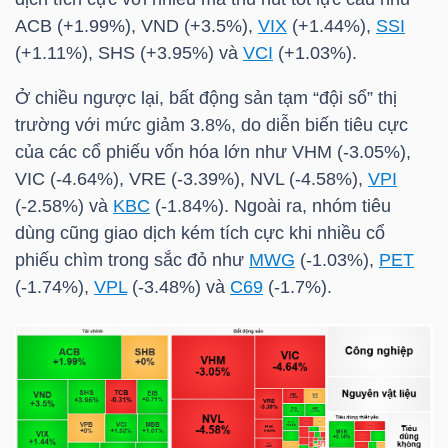
Mã
ACB
(+1.99%), VND (+3.5%),
VIX
(+1.44%),
SSI
chứng
(+1.11%),
SHS
(+3.95%) và
VCI
(+1.03%).
khoán
Ở chiều ngược lại, bất động sản tạm “đội sổ” thị
(-)
trường với mức giảm 3.8%, do diễn biến tiêu cực
của các cổ phiếu vốn hóa lớn như
VHM
(-3.05%),
Tất cả
Cổ phiếu
Chỉ số
Chứng chỉ quỹ
Chứng 
VIC
(-4.64%),
VRE
(-3.39%),
NVL
(-4.58%),
VPI
(-2.58%) và
KBC
(-1.84%). Ngoài ra, nhóm tiêu
Lãnh
dùng cũng giao dịch kém tích cực khi nhiều cổ
đạo
phiếu chìm trong sắc đỏ như
MWG
(-1.03%),
PET
(-)
(-1.74%),
VPL
(-3.48%) và
C69
(-1.7%).
Tất cả
Người nội bộ
Người liên quan
Cổ đông lớn
Tin
tức
(-)