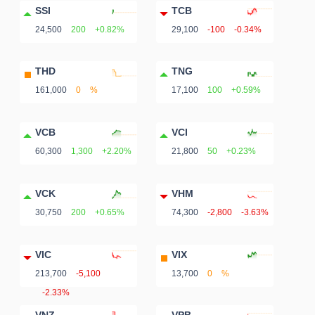
SSI
TCB
24,500
200
+0.82%
29,100
-100
-0.34%
THD
TNG
161,000
0
%
17,100
100
+0.59%
VCB
VCI
60,300
1,300
+2.20%
21,800
50
+0.23%
VCK
VHM
30,750
200
+0.65%
74,300
-2,800
-3.63%
VIC
VIX
213,700
-5,100
13,700
0
%
-2.33%