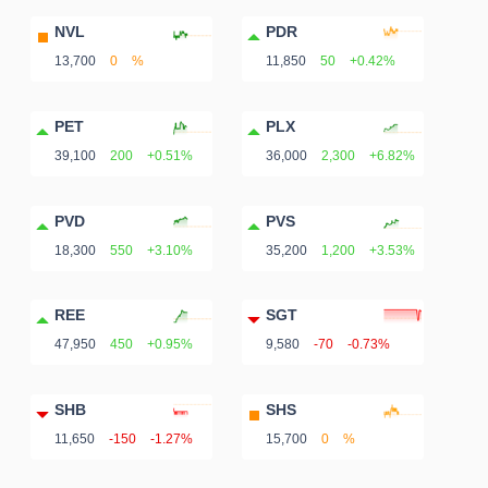
NVL
PDR
13,700
0
%
11,850
50
+0.42%
PET
PLX
39,100
200
+0.51%
36,000
2,300
+6.82%
PVD
PVS
18,300
550
+3.10%
35,200
1,200
+3.53%
REE
SGT
47,950
450
+0.95%
9,580
-70
-0.73%
SHB
SHS
11,650
-150
-1.27%
15,700
0
%