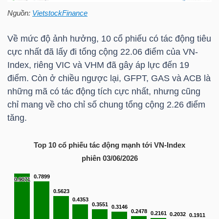
Nguồn:
VietstockFinance
Về mức độ ảnh hưởng, 10 cổ phiếu có tác động tiêu
TÀI
cực nhất đã lấy đi tổng cộng 22.06 điểm của
VN-
CHÍNH
Index
, riêng
VIC
và
VHM
đã gây áp lực đến 19
điểm. Còn ở chiều ngược lại, GFPT,
GAS
và
ACB
là
những mã có tác động tích cực nhất, nhưng cũng
chỉ mang về cho chỉ số chung tổng cộng 2.26 điểm
tăng.
CÔNG
NGHỆ
Top 10 cổ phiếu tác động mạnh tới
VN-Index
THÔNG
phiên 03/06/2026
TIN