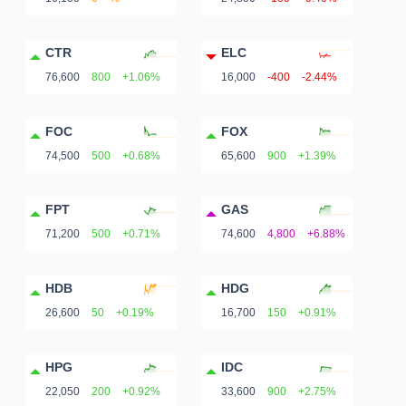
CTR
ELC
76,600
800
+1.06%
16,000
-400
-2.44%
FOC
FOX
74,500
500
+0.68%
65,600
900
+1.39%
FPT
GAS
71,200
500
+0.71%
74,600
4,800
+6.88%
HDB
HDG
26,600
50
+0.19%
16,700
150
+0.91%
HPG
IDC
22,050
200
+0.92%
33,600
900
+2.75%