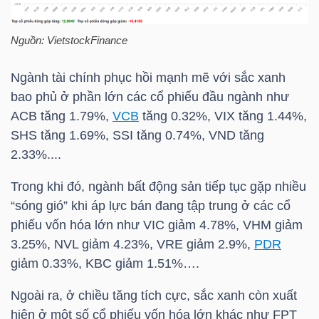
Nguồn:
VietstockFinance
Dữ
Ngành tài chính phục hồi mạnh mẽ với sắc xanh
liệu
bao phủ ở phần lớn các cổ phiếu đầu ngành như
tài
ACB
tăng 1.79%,
VCB
tăng 0.32%,
VIX
tăng 1.44%,
chính
SHS
tăng 1.69%,
SSI
tăng 0.74%, VND tăng
2.33%....
Trong khi đó, ngành bất động sản tiếp tục gặp nhiều
“sóng gió” khi áp lực bán đang tập trung ở các cổ
phiếu vốn hóa lớn như
VIC
giảm 4.78%,
VHM
giảm
3.25%,
NVL
giảm 4.23%,
VRE
giảm 2.9%,
PDR
giảm 0.33%,
KBC
giảm 1.51%….
Ngoài ra, ở chiều tăng tích cực, sắc xanh còn xuất
hiện ở một số cổ phiếu vốn hóa lớn khác như
FPT