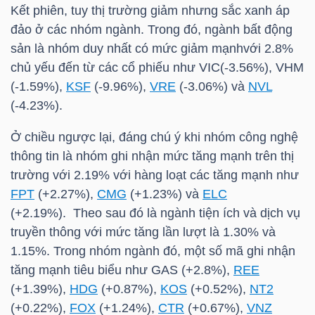
Kết phiên, tuy thị trường giảm nhưng sắc xanh áp
đảo ở các nhóm ngành. Trong đó, ngành bất động
sản là nhóm duy nhất có mức giảm mạnhvới 2.8%
TRÁI
chủ yếu đến từ các cổ phiếu như
VIC
(-3.56%),
VHM
PHIẾU
(-1.59%),
KSF
(-9.96%),
VRE
(-3.06%) và
NVL
(-4.23%).
Ở chiều ngược lại, đáng chú ý khi nhóm công nghệ
CÔNG
thông tin là nhóm ghi nhận mức tăng mạnh trên thị
CỤ
trường với 2.19% với hàng loạt các tăng mạnh như
ĐẦU
FPT
(+2.27%),
CMG
(+1.23%) và
ELC
TƯ
(+2.19%). Theo sau đó là ngành tiện ích và dịch vụ
truyền thông với mức tăng lần lượt là 1.30% và
1.15%. Trong nhóm ngành đó, một số mã ghi nhận
TRUY
tăng mạnh tiêu biểu như
GAS
(+2.8%),
REE
XUẤT
(+1.39%),
HDG
(+0.87%),
KOS
(+0.52%),
NT2
DỮ
(+0.22%),
FOX
(+1.24%),
CTR
(+0.67%),
VNZ