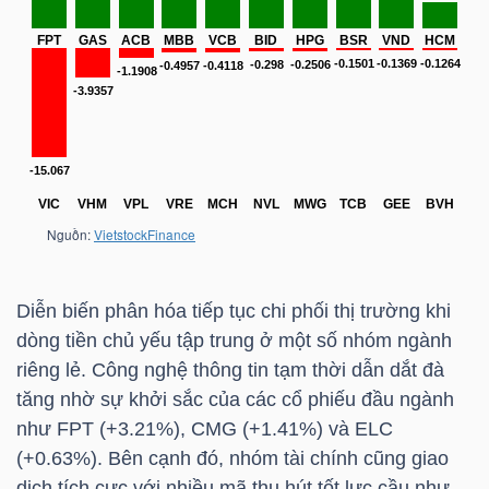
DỊCH
VỤ
TRUYỀN
THÔNG
TIỆN
ÍCH
Diễn biến phân hóa tiếp tục chi phối thị trường khi
dòng tiền chủ yếu tập trung ở một số nhóm ngành
riêng lẻ. Công nghệ thông tin tạm thời dẫn dắt đà
BẤT
tăng nhờ sự khởi sắc của các cổ phiếu đầu ngành
ĐỘNG
như
FPT
(+3.21%),
CMG
(+1.41%) và
ELC
SẢN
(+0.63%). Bên cạnh đó, nhóm tài chính cũng giao
dịch tích cực với nhiều mã thu hút tốt lực cầu như