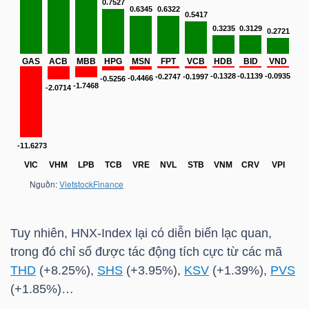
TÀI
CHÍNH
CÁ
NHÂN
PHÂN
TÍCH
VIETSTOCKFINANCE
Tuy nhiên,
HNX-Index
lại có diễn biến lạc quan,
trong đó chỉ số được tác động tích cực từ các mã
THD
(+8.25%),
SHS
(+3.95%),
KSV
(+1.39%),
PVS
VĨ
(+1.85%)…
MÔ