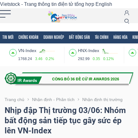
Vietstock - Trang thông tin điện tử tổng hợp
English
TIN MỚI
CHỨNG KHOÁN
DOANH NGHIỆP
BẤT ĐỘNG SẢN
TÀI CHÍNH
HÀNG HÓA
KIN
Tất cả
Tính năng
Ngành
Mã chứng khoán
Lãnh
VN-Index
HNX-Index
Tính
1768.24
3.46
0.2%
292.99
0.35
0.12%
năng
(-)
VIETSTOCK
Trang chủ
Nhận định - Phân tích
Nhận định thị trường
Nhịp đập Thị trường 03/06: Nhóm
bất động sản tiếp tục gây sức ép
CHỨNG
lên VN-Index
KHOÁN