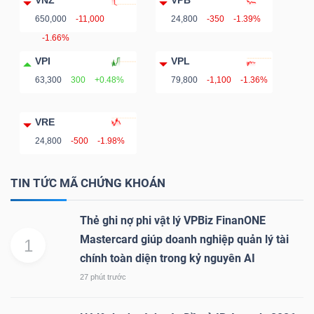
VNZ
VPB
650,000
-11,000
24,800
-350
-1.39%
-1.66%
VPI
VPL
63,300
300
+0.48%
79,800
-1,100
-1.36%
VRE
24,800
-500
-1.98%
TIN TỨC MÃ CHỨNG KHOÁN
Thẻ ghi nợ phi vật lý VPBiz FinanONE
Mastercard giúp doanh nghiệp quản lý tài
1
chính toàn diện trong kỷ nguyên AI
27 phút trước