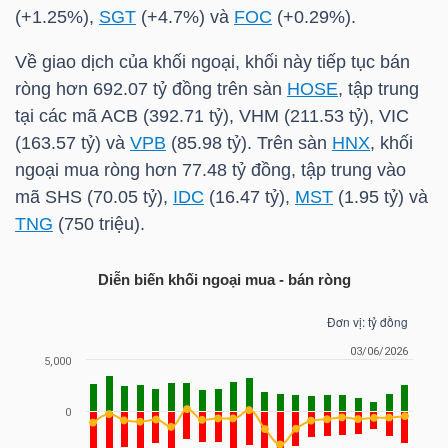
LIỆU
(+1.25%),
SGT
(+4.7%) và
FOC
(+0.29%).
Về giao dịch của khối ngoại, khối này tiếp tục bán
Ngành
ròng hơn 692.07 tỷ đồng trên sàn
HOSE
, tập trung
(-)
tại các mã
ACB
(392.71 tỷ),
VHM
(211.53 tỷ),
VIC
(163.57 tỷ) và
VPB
(85.98 tỷ). Trên sàn
HNX
, khối
VS-
ngoại mua ròng hơn 77.48 tỷ đồng, tập trung vào
SECTOR
mã
SHS
(70.05 tỷ),
IDC
(16.47 tỷ),
MST
(1.95 tỷ) và
TNG
(750 triệu).
Diễn biến khối ngoại mua - bán ròng
NĂNG
LƯỢNG