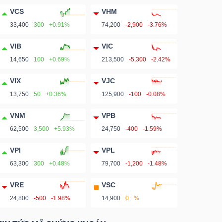
VCS
VHM
33,400
300
+0.91%
74,200
-2,900
-3.76%
VIB
VIC
14,650
100
+0.69%
213,500
-5,300
-2.42%
VIX
VJC
13,750
50
+0.36%
125,900
-100
-0.08%
VNM
VPB
62,500
3,500
+5.93%
24,750
-400
-1.59%
VPI
VPL
63,300
300
+0.48%
79,700
-1,200
-1.48%
VRE
VSC
24,800
-500
-1.98%
14,900
0
%