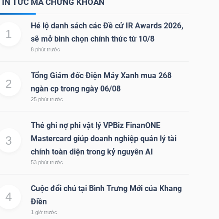
TIN TỨC MÃ CHỨNG KHOÁN
Hé lộ danh sách các Đề cử IR Awards 2026,
1
sẽ mở bình chọn chính thức từ 10/8
8 phút trước
Tổng Giám đốc Điện Máy Xanh mua 268
2
ngàn cp trong ngày 06/08
25 phút trước
Thẻ ghi nợ phi vật lý VPBiz FinanONE
3
Mastercard giúp doanh nghiệp quản lý tài
chính toàn diện trong kỷ nguyên AI
53 phút trước
Cuộc đổi chủ tại Bình Trưng Mới của Khang
4
Điền
1 giờ trước