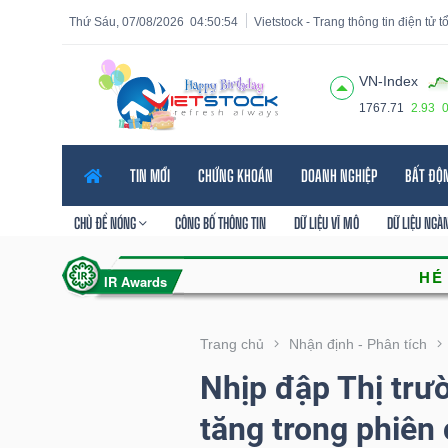
Thứ Sáu, 07/08/2026
04:50:55
Vietstock - Trang thông tin điện tử 
VN-Index
1767.71
2.93
Tất cả
Tính năng
Ngành
Mã chứng khoán
Lãnh
TIN MỚI
CHỨNG KHOÁN
DOANH NGHIỆP
BẤT ĐỘ
Tính
năng
CHỦ ĐỀ NÓNG
CÔNG BỐ THÔNG TIN
DỮ LIỆU VĨ MÔ
DỮ LIỆU NGÀ
(-)
VIETSTOCK
Trang chủ
Nhận định - Phân tích
Nhịp đập Thị trư
CHỨNG
tăng trong phiên 
KHOÁN