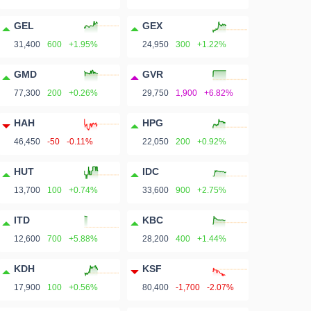
GEL
GEX
31,400
600
+1.95%
24,950
300
+1.22%
GMD
GVR
77,300
200
+0.26%
29,750
1,900
+6.82%
HAH
HPG
46,450
-50
-0.11%
22,050
200
+0.92%
HUT
IDC
13,700
100
+0.74%
33,600
900
+2.75%
ITD
KBC
12,600
700
+5.88%
28,200
400
+1.44%
KDH
KSF
17,900
100
+0.56%
80,400
-1,700
-2.07%