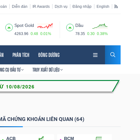
hoán
Diễn đàn
IR Awards
Dịch vụ
Đăng nhập
English
Spot Gold
Dầu
4263.96
0.48
0.01%
78.35
0.30
0.38%
HÂN
PHÂN TÍCH
ĐÔNG DƯƠNG
ÔNG CỤ ĐẦU TƯ
TRUY XUẤT DỮ LIỆU
MÃ CHỨNG KHOÁN LIÊN QUAN (64)
ACB
BCM