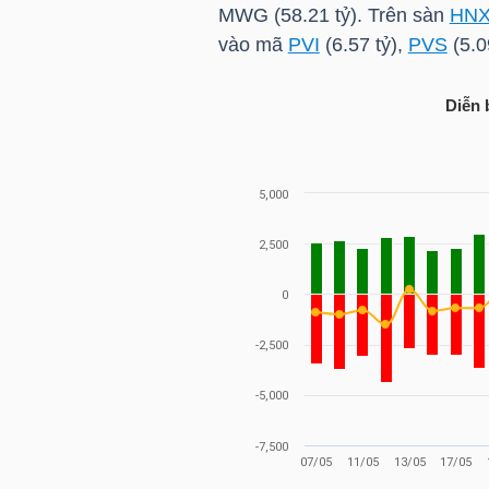
MWG
(58.21 tỷ). Trên sàn
HN
vào mã
PVI
(6.57 tỷ),
PVS
(5.0
TRÁI
Diễn 
PHIẾU
CÔNG
CỤ
ĐẦU
TƯ
TRUY
XUẤT
DỮ