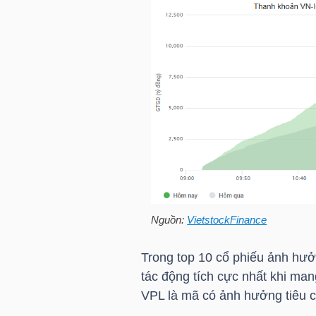
NGUYÊN
VẬT
LIỆU
CÔNG
NGHIỆP
Nguồn:
VietstockFinance
TIÊU
Trong top 10 cổ phiếu ảnh hư
DÙNG
tác động tích cực nhất khi man
KHÔNG
VPL
là mã có ảnh hưởng tiêu cự
THIẾT