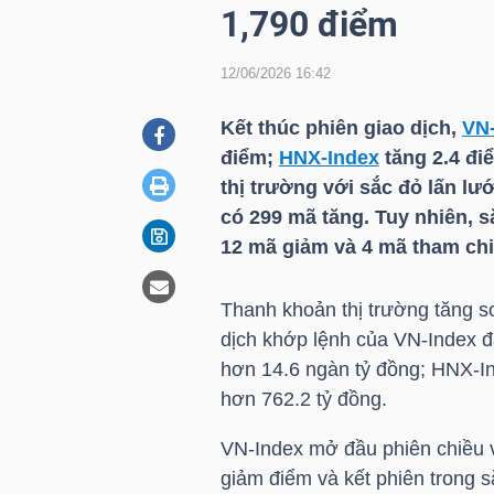
1,790 điểm
12/06/2026 16:42
DOANH
NGHIỆP
Kết thúc phiên giao dịch,
VN
điểm;
HNX-Index
tăng 2.4 đi
thị trường với sắc đỏ lấn l
BẤT
có 299 mã tăng. Tuy nhiên, s
ĐỘNG
12 mã giảm và 4 mã tham chi
SẢN
Thanh khoản thị trường tăng so
dịch khớp lệnh của
VN-Index
đạ
hơn 14.6 ngàn tỷ đồng;
HNX-I
TÀI
hơn 762.2 tỷ đồng.
CHÍNH
VN-Index
mở đầu phiên chiều vớ
giảm điểm và kết phiên trong