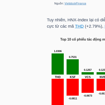
TÀI
CHÍNH
Tuy nhiên,
HNX-Index
lại có di
CÁ
cực từ các mã
THD
(+2.79%),
NHÂN
Top 10 cổ phiếu tác động 
PHÂN
TÍCH
VIETSTOCKFINANCE
VĨ
MÔ