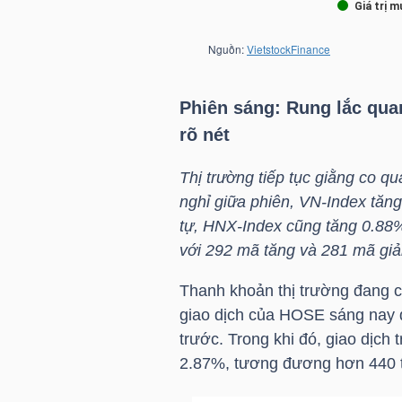
LIỆU
Ngành
(-)
Phiên sáng: Rung lắc qua
VS-
rõ nét
SECTOR
Thị trường tiếp tục giằng co 
nghỉ giữa phiên,
VN-Index
tăng
tự,
HNX-Index
cũng tăng 0.88%
với 292 mã tăng và 281 mã gi
NĂNG
Thanh khoản thị trường đang có
LƯỢNG
giao dịch của
HOSE
sáng nay đ
trước. Trong khi đó, giao dịch 
2.87%, tương đương hơn 440 t