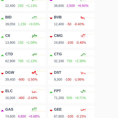
22,400
250
+1.13%
38,600
2,500
+6.93%
BID
BVB
39,050
1,150
+3.03%
12,400
-50
-0.40%
CII
CMG
13,900
150
+1.09%
24,850
-100
-0.40%
CTD
CTG
62,900
700
+1.13%
32,100
750
+2.39%
DGW
DST
39,400
-600
-1.50%
9,300
-100
-1.06%
ELC
FPT
16,000
-400
-2.44%
71,200
500
+0.71%
GAS
GEE
74,600
4,800
+6.88%
67,800
-100
-0.15%