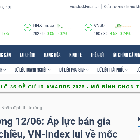
VietstockFinance
Đấu trường chứng k
tổng hợp
HNX-Index
VN30
0.17%
292.69
0.05
0.02%
1907.32
4.53
0.24%
 đạo
Tin tức
Báo cáo phân tích
Thuật ngữ
Dịch vụ
NG SẢN
TÀI CHÍNH
HÀNG HÓA
KINH TẾ
THẾ GIỚI
TÀI CHÍNH CÁ N
NH
DỮ LIỆU DOANH NGHIỆP
DỮ LIỆU PHÁI SINH
DỮ LIỆU TRÁI PHIẾU
C
Nhận định thị trường
ờng 12/06: Áp lực bán gia
chiều, VN-Index lui về mốc