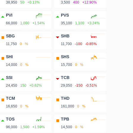
38,950
50
+0.13%
3,500
400
+12.90%
PVI
PVS
66,000
1,000
+1.54%
35,100
1,100
+3.24%
SBG
SHB
11,750
0
%
11,700
-100
-0.85%
SHI
SHS
14,000
0
%
15,700
0
%
SSI
TCB
24,450
150
+0.62%
29,050
-150
-0.51%
TCM
THD
16,650
0
%
161,000
0
%
TOS
TPB
96,000
1,500
+1.59%
14,500
0
%