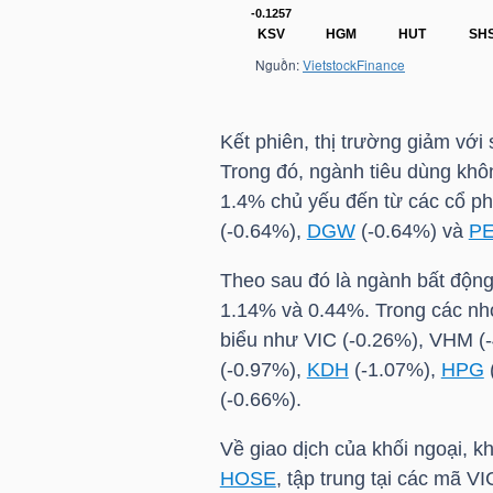
NGÀNH
Kết phiên, thị trường giảm vớ
Trong đó, ngành tiêu dùng khô
DOANH
1.4% chủ yếu đến từ các cổ p
NGHIỆP
(-0.64%),
DGW
(-0.64%) và
P
Theo sau đó là ngành bất động 
1.14% và 0.44%. Trong các nh
CỔ
biểu như
VIC
(-0.26%),
VHM
(
PHIẾU
(-0.97%),
KDH
(-1.07%),
HPG
(-0.66%).
Về giao dịch của khối ngoại, k
PHÁI
HOSE
, tập trung tại các mã
VI
SINH