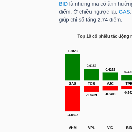
HÀNG
BID
là những mã có ảnh hưởng
điểm. Ở chiều ngược lại,
GAS
HÓA
giúp chỉ số tăng 2.74 điểm.
Top 10 cổ phiếu tác động
KINH
TẾ
THẾ
GIỚI
ĐÔNG
DƯƠNG