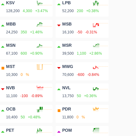
KSV
LPB
128,200
4,300
+3.47%
52,200
200
+0.38%
MBB
MSB
24,250
350
+1.46%
16,100
-50
-0.31%
MSN
MSR
67,100
600
+0.90%
39,500
1,100
+2.86%
MST
MWG
10,300
0
%
70,600
-600
-0.84%
NVB
NVL
11,100
-100
-0.89%
13,750
50
+0.36%
OCB
PDR
10,400
50
+0.48%
11,800
0
%
PET
POM