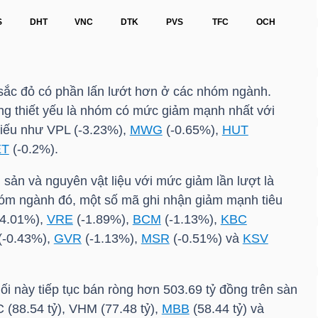
i sắc đỏ có phần lấn lướt hơn ở các nhóm ngành.
ng thiết yếu là nhóm có mức giảm mạnh nhất với
hiếu như
VPL
(-3.23%),
MWG
(-0.65%),
HUT
ET
(-0.2%).
sản và nguyên vật liệu với mức giảm lần lượt là
óm ngành đó, một số mã ghi nhận giảm mạnh tiêu
-4.01%),
VRE
(-1.89%),
BCM
(-1.13%),
KBC
(-0.43%),
GVR
(-1.13%),
MSR
(-0.51%) và
KSV
hối này tiếp tục bán ròng hơn 503.69 tỷ đồng trên sàn
C
(88.54 tỷ),
VHM
(77.48 tỷ),
MBB
(58.44 tỷ) và