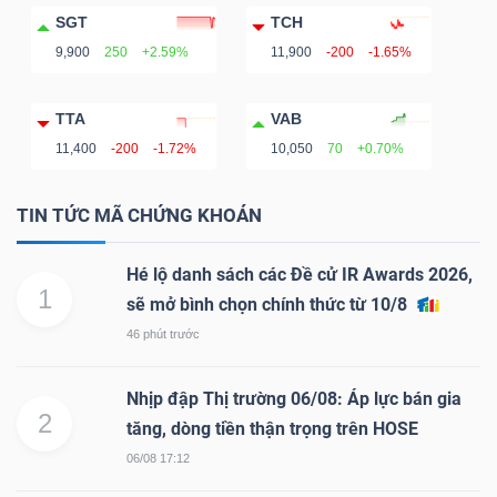
SGT
TCH
Mã
9,900
250
+2.59%
11,900
-200
-1.65%
chứng
khoán
(-)
TTA
VAB
11,400
-200
-1.72%
10,050
70
+0.70%
Tất cả
Cổ phiếu
Chỉ số
Chứng chỉ quỹ
Chứng 
TIN TỨC MÃ CHỨNG KHOÁN
Lãnh
đạo
Hé lộ danh sách các Đề cử IR Awards 2026,
(-)
1
sẽ mở bình chọn chính thức từ 10/8
46 phút trước
Tất cả
Người nội bộ
Người liên quan
Cổ đông lớn
Nhịp đập Thị trường 06/08: Áp lực bán gia
Tin
2
tăng, dòng tiền thận trọng trên HOSE
tức
06/08 17:12
(-)