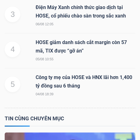
Điện Máy Xanh chính thức giao dịch tại
Bài
3
HOSE, cổ phiếu chào sàn trong sắc xanh
viết
06/08 12:05
của
tác
HOSE giảm danh sách cắt margin còn 57
giả
4
mã, TIX được “gỡ án”
(-)
05/08 10:55
Báo
Công ty mẹ của HOSE và HNX lãi hơn 1,400
5
cáo
tỷ đồng sau 6 tháng
phân
04/08 18:39
tích
(-)
TIN CÙNG CHUYÊN MỤC
Thuật