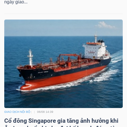
ngày giao...
Công
cụ
đầu
tư
Truyền
thông
tài
GIAO DỊCH NỘI BỘ
06/08 14:39
chính
Cổ đông Singapore gia tăng ảnh hưởng khi