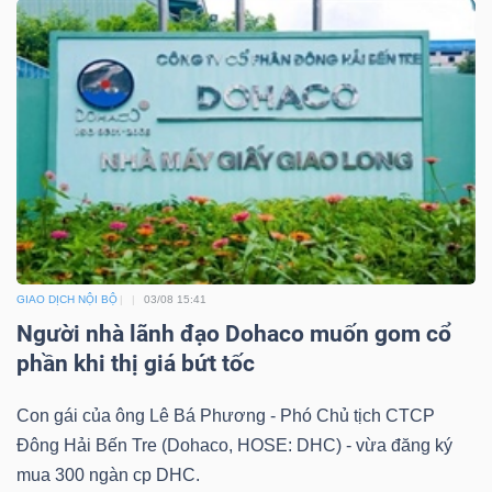
GIAO DỊCH NỘI BỘ
03/08 15:41
Người nhà lãnh đạo Dohaco muốn gom cổ
phần khi thị giá bứt tốc
Con gái của ông Lê Bá Phương - Phó Chủ tịch CTCP
Đông Hải Bến Tre (Dohaco, HOSE: DHC) - vừa đăng ký
mua 300 ngàn cp DHC.