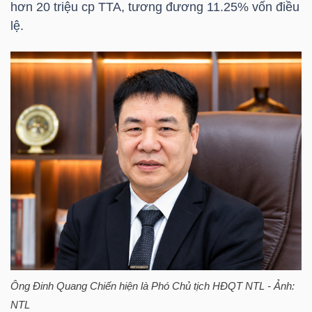
hơn 20 triệu cp
TTA
, tương đương 11.25% vốn điều
lệ.
TÀI
CHÍNH
CÁ
NHÂN
PHÂN
TÍCH
VIETSTOCKFINANCE
VĨ
Ông
Đinh Quang Chiến
hiện là Phó Chủ tịch HĐQT
NTL
- Ảnh:
MÔ
NTL