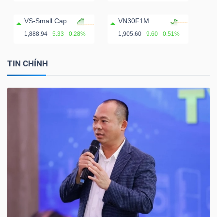
VS-Small Cap
VN30F1M
1,888.94
5.33
0.28%
1,905.60
9.60
0.51%
TIN CHÍNH