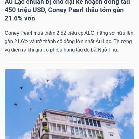
Âu Lạc chuẩn bị cho đại kế hoạch đóng tàu
450 triệu USD, Coney Pearl thâu tóm gần
21.6% vốn
Dữ
Coney Pearl mua thêm 2.52 triệu cp ALC, nâng sở hữu lên
liệu
gần 21.6% và trở thành cổ đông lớn nhất Âu Lạc. Thương
tài
vụ diễn ra khi giá cổ phiếu hãng tàu do bà Ngô Thu...
chính