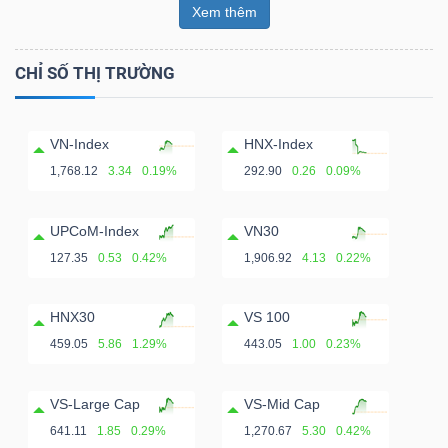
Xem thêm
CHỈ SỐ THỊ TRƯỜNG
VN-Index
HNX-Index
1,768.12
3.34
0.19%
292.90
0.26
0.09%
UPCoM-Index
VN30
127.35
0.53
0.42%
1,906.92
4.13
0.22%
HNX30
VS 100
459.05
5.86
1.29%
443.05
1.00
0.23%
VS-Large Cap
VS-Mid Cap
641.11
1.85
0.29%
1,270.67
5.30
0.42%