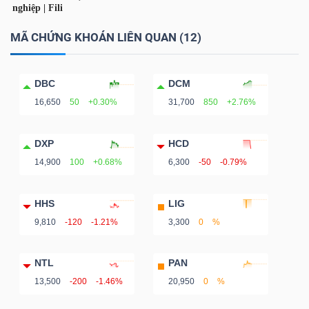
DỊCH
VỤ
MÃ CHỨNG KHOÁN LIÊN QUAN (12)
TRUYỀN
THÔNG
DBC
DCM
16,650
50
+0.30%
31,700
850
+2.76%
DXP
HCD
TIỆN
14,900
100
+0.68%
6,300
-50
-0.79%
ÍCH
HHS
LIG
9,810
-120
-1.21%
3,300
0
%
BẤT
NTL
PAN
ĐỘNG
13,500
-200
-1.46%
20,950
0
%
SẢN