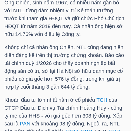
Ông Chiến, sinh năm 1967, có nhiều năm gắn bó
với
NTL
, từng đảm nhiệm vị trí Kế toán trưởng
trước khi tham gia HĐQT và giữ chức Phó Chủ tịch
TRÁI
HĐQT từ năm 2019 đến nay. Cá nhân ông hiện sở
PHIẾU
hữu 14.76% vốn điều lệ Công ty.
Không chỉ cá nhân ông Chiến,
NTL
cũng đang hiện
diện đáng kể trên thị trường chứng khoán. Báo cáo
CÔNG
tài chính quý 1/2026 cho thấy doanh nghiệp bất
CỤ
động sản có trụ sở tại Hà Nội sở hữu danh mục cổ
ĐẦU
phiếu có giá gốc hơn 576 tỷ đồng, trong khi giá trị
TƯ
hợp lý cuối tháng 3 gần 644 tỷ đồng.
Khoản đầu tư lớn nhất nằm ở cổ phiếu
TCH
của
CTCP Đầu tư Dịch vụ Tài chính Hoàng Huy - công
TRUY
ty mẹ của
HHS
- với giá gốc hơn 308 tỷ đồng. Xếp
XUẤT
sau là
PAN
với khoảng 98 tỷ đồng. Ngoài ra,
NTL
DỮ