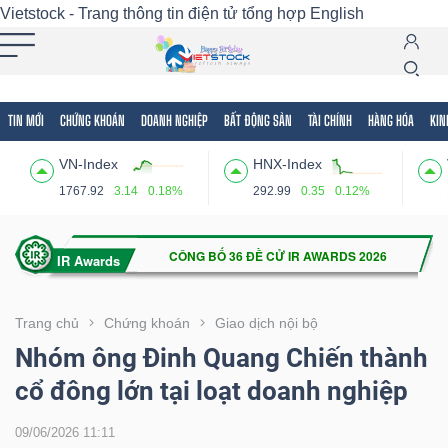
Vietstock - Trang thông tin điện tử tổng hợp
English
TIN MỚI
CHỨNG KHOÁN
DOANH NGHIỆP
BẤT ĐỘNG SẢN
TÀI CHÍNH
HÀNG HÓA
KIN
Tất cả
Tính năng
Ngành
Mã chứng khoán
Lãnh
VN-Index
HNX-Index
Tính
1767.92
3.14
0.18%
292.99
0.35
0.12%
năng
(-)
VIETSTOCK
Trang chủ
Chứng khoán
Giao dịch nội bộ
Nhóm ông Đinh Quang Chiến thành
cổ đông lớn tại loạt doanh nghiệp
CHỨNG
KHOÁN
09/06/2026 11:11