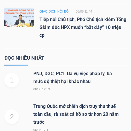
GIAO DỊCH NỘI BỘ
03/08 11:44
Tiếp nối Chủ tịch, Phó Chủ tịch kiêm Tổng
Giám đốc HPX muốn “bắt đáy” 10 triệu
cp
ĐỌC NHIỀU NHẤT
PNJ, DGC, PC1: Ba vụ việc pháp lý, ba
1
mức độ thiệt hại khác nhau
06/08 12:59
Trung Quốc mở chiến dịch truy thu thuế
toàn cầu, rà soát cả hồ sơ từ hơn 20 năm
2
trước
06/08 17:11