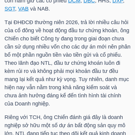
còn nắm giữ các cổ phiếu
DCM
,
DBC
,
HHS
,
DXP
,
LIỆU
SGT
,
VAB
và NAB.
Ngành
Tại ĐHĐCĐ thường niên 2026, trả lời nhiều câu hỏi
(-)
của cổ đông về hoạt động đầu tư chứng khoán, ông
Chiến cho biết Công ty đang trong giai đoạn chưa
VS-
cần sử dụng nhiều vốn cho các dự án mới nên phân
SECTOR
bổ một phần nguồn tiền vào tiền gửi và cổ phiếu.
Theo lãnh đạo
NTL
, đầu tư chứng khoán luôn đi
kèm rủi ro và không phải mọi khoản đầu tư đều
mang lại kết quả như kỳ vọng. Tuy nhiên, danh mục
hiện nay vẫn nằm trong khả năng kiểm soát và
NĂNG
chưa ảnh hưởng đáng kể đến tình hình tài chính
LƯỢNG
của Doanh nghiệp.
Riêng với
TCH
, ông Chiến đánh giá đây là doanh
nghiệp sở hữu một số dự án bất động sản quy mô
lớn.
NTL
đang tiếp tục theo dõi kết quả kinh doanh