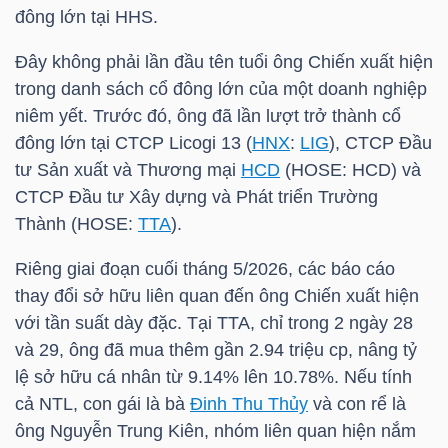
HÀNG
đông lớn tại
HHS
.
HÓA
Đây không phải lần đầu tên tuổi ông Chiến xuất hiện
trong danh sách cổ đông lớn của một doanh nghiệp
niêm yết. Trước đó, ông đã lần lượt trở thành cổ
KINH
đông lớn tại CTCP Licogi 13 (
HNX
:
LIG
), CTCP Đầu
TẾ
tư Sản xuất và Thương mại
HCD
(
HOSE
:
HCD
) và
CTCP Đầu tư Xây dựng và Phát triển Trường
Thành (
HOSE
:
TTA
).
THẾ
Riêng giai đoạn cuối tháng 5/2026, các báo cáo
GIỚI
thay đổi sở hữu liên quan đến ông Chiến xuất hiện
với tần suất dày đặc. Tại
TTA
, chỉ trong 2 ngày 28
và 29, ông đã mua thêm gần 2.94 triệu cp, nâng tỷ
ĐÔNG
lệ sở hữu cá nhân từ 9.14% lên 10.78%. Nếu tính
DƯƠNG
cả
NTL
, con gái là bà
Đinh Thu Thủy
và con rể là
ông Nguyễn Trung Kiên, nhóm liên quan hiện nắm