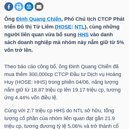
Ông
Đinh Quang Chiến
, Phó Chủ tịch CTCP Phát
DOANH
triển Đô thị Từ Liêm (
HOSE
:
NTL
), cùng những
NGHIỆP
người liên quan vừa bổ sung
HHS
vào danh
sách doanh nghiệp mà nhóm này nắm giữ từ 5%
vốn trở lên.
BẤT
ĐỘNG
Theo báo cáo công bố, ông
Đinh Quang Chiến
đã
SẢN
mua thêm 300,000cp CTCP Đầu tư Dịch vụ Hoàng
Huy (
HOSE
:
HHS
) trong phiên 04/06, nâng lượng
nắm giữ từ 18.87 triệu cp lên 19.17 triệu cp, tương
ứng 4.44% vốn điều lệ.
TÀI
CHÍNH
Cùng với 2.7 triệu cp
HHS
do
NTL
sở hữu, tổng
lượng cổ phần của nhóm liên quan đạt gần 21.9
triệu cp, tương đương tỷ lệ 5.06% và trở thành cổ