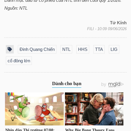
Danh mục đầu tư cổ phiếu của
NTL
tính đến cuối quý 1/2026.
YẾU
Nguồn:
NTL
Tử Kính
FILI
- 10:09 09/06/2026
TIÊU
DÙNG
Đinh Quang Chiến
NTL
HHS
TTA
LIG
THIẾT
cổ đông lớn
YẾU
CHĂM
SÓC
SỨC
KHỎE