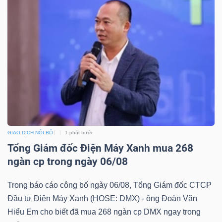
ngữ
(-)
Dịch
vụ
(-)
Đào
tạo
GIAO DỊCH NỘI BỘ
1 phút trước
Tổng Giám đốc Điện Máy Xanh mua 268
ngàn cp trong ngày 06/08
Trong báo cáo công bố ngày 06/08, Tổng Giám đốc CTCP
Sách
Đầu tư Điện Máy Xanh (HOSE: DMX) - ông Đoàn Văn
tài
Hiểu Em cho biết đã mua 268 ngàn cp DMX ngay trong
chính