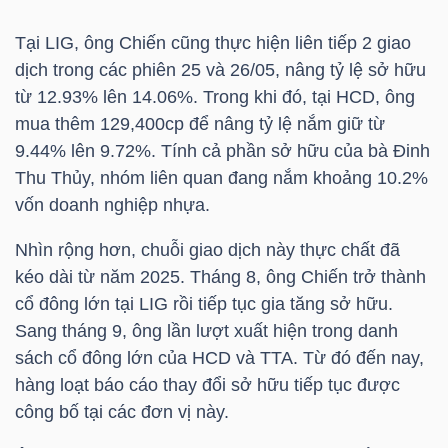
Tại
LIG
, ông Chiến cũng thực hiện liên tiếp 2 giao
dịch trong các phiên 25 và 26/05, nâng tỷ lệ sở hữu
NGÀNH
từ 12.93% lên 14.06%. Trong khi đó, tại
HCD
, ông
mua thêm 129,400cp để nâng tỷ lệ nắm giữ từ
9.44% lên 9.72%. Tính cả phần sở hữu của bà
Đinh
DOANH
Thu Thủy
, nhóm liên quan đang nắm khoảng 10.2%
NGHIỆP
vốn doanh nghiệp nhựa.
Nhìn rộng hơn, chuỗi giao dịch này thực chất đã
kéo dài từ năm 2025. Tháng 8, ông Chiến trở thành
CỔ
cổ đông lớn tại
LIG
rồi tiếp tục gia tăng sở hữu.
PHIẾU
Sang tháng 9, ông lần lượt xuất hiện trong danh
sách cổ đông lớn của
HCD
và
TTA
. Từ đó đến nay,
hàng loạt báo cáo thay đổi sở hữu tiếp tục được
PHÁI
công bố tại các đơn vị này.
SINH