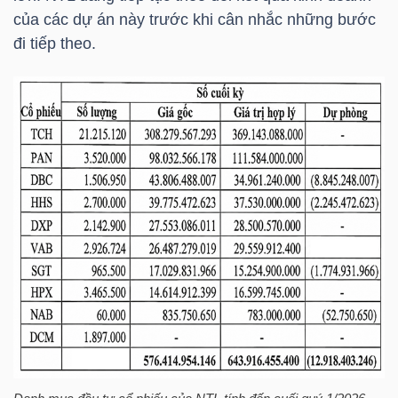
NGUYÊN
của các dự án này trước khi cân nhắc những bước
VẬT
đi tiếp theo.
LIỆU
CÔNG
NGHIỆP
TIÊU
DÙNG
KHÔNG
THIẾT