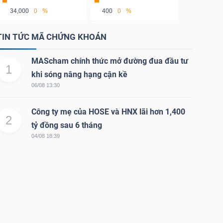
34,000
0
%
400
0
%
TIN TỨC MÃ CHỨNG KHOÁN
MAScham chính thức mở đường đua đầu tư
1
khi sóng nâng hạng cận kề
06/08 13:30
Công ty mẹ của HOSE và HNX lãi hơn 1,400
2
tỷ đồng sau 6 tháng
04/08 18:39