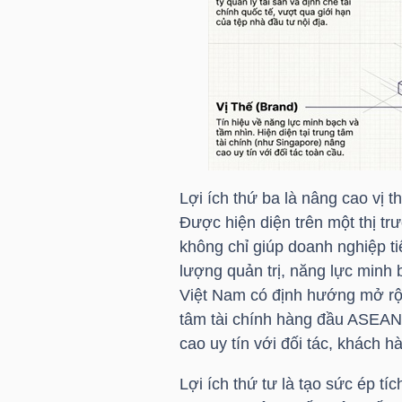
NGÀNH
DOANH
NGHIỆP
Lợi ích thứ ba là nâng cao vị 
Được hiện diện trên một thị tr
không chỉ giúp doanh nghiệp ti
CỔ
lượng quản trị, năng lực minh 
PHIẾU
Việt Nam có định hướng mở rộng
tâm tài chính hàng đầu ASEAN 
cao uy tín với đối tác, khách h
PHÁI
Lợi ích thứ tư là tạo sức ép t
SINH