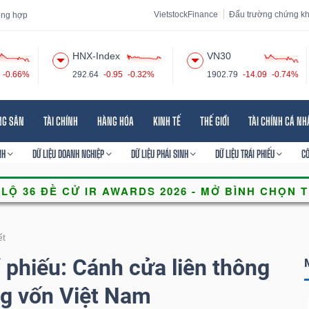
VietstockFinance
Đấu trường chứng k
tổng hợp
HNX-Index
VN30
-0.66%
292.64
-0.95
-0.32%
1902.79
-14.09
-0.74%
 đạo
Tin tức
Báo cáo phân tích
Thuật ngữ
Dịch vụ
NG SẢN
TÀI CHÍNH
HÀNG HÓA
KINH TẾ
THẾ GIỚI
TÀI CHÍNH CÁ N
NH
DỮ LIỆU DOANH NGHIỆP
DỮ LIỆU PHÁI SINH
DỮ LIỆU TRÁI PHIẾU
C
ết
 phiếu: Cánh cửa liên thông
ng vốn Việt Nam