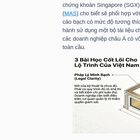
chứng khoán Singapore (SGX) 
NGUYÊN
(
MAS
) cho biết sẽ phối hợp v
VẬT
cáo bạch có mức độ tương thíc
LIỆU
hành sử dụng một bộ tài liệu 
các doanh nghiệp châu Á có vốn
toàn cầu.
CÔNG
NGHIỆP
TIÊU
DÙNG
KHÔNG
THIẾT