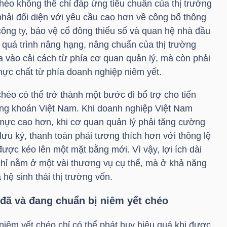
éo không thể chỉ đáp ứng tiêu chuẩn của thị trường
hải đối diện với yêu cầu cao hơn về công bố thông
ị công ty, bảo vệ cổ đông thiểu số và quan hệ nhà đầu
ởi quá trình nâng hạng, nâng chuẩn của thị trường
 vào cải cách từ phía cơ quan quản lý, mà còn phải
hực chất từ phía doanh nghiệp niêm yết.
chéo có thể trở thành một bước đi bổ trợ cho tiến
ứng khoán Việt Nam. Khi doanh nghiệp Việt Nam
ực cao hơn, khi cơ quan quản lý phải tăng cường
lưu ký, thanh toán phải tương thích hơn với thông lệ
được kéo lên một mặt bằng mới. Vì vậy, lợi ích dài
hỉ nằm ở một vài thương vụ cụ thể, mà ở khả năng
 hệ sinh thái thị trường vốn.
 đã và đang chuẩn bị niêm yết chéo
niêm yết chéo chỉ có thể phát huy hiệu quả khi được