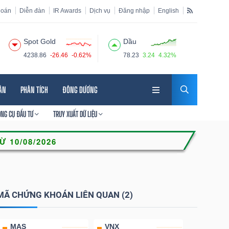
hoán
Diễn đàn
IR Awards
Dịch vụ
Đăng nhập
English
Spot Gold
Dầu
4238.86
-26.46
-0.62%
78.23
3.24
4.32%
HÂN
PHÂN TÍCH
ĐÔNG DƯƠNG
ÔNG CỤ ĐẦU TƯ
TRUY XUẤT DỮ LIỆU
MÃ CHỨNG KHOÁN LIÊN QUAN (2)
MAS
VNX