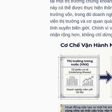
tại một thị trường chứng khoá
HÀNG
này có thể được thực hiện thôn
HÓA
trường vốn, trong đó doanh ngh
viên thị trường và cơ quan quả
tính xuyên biên giới. Chính vì
KINH
nhận rộng hơn, không chỉ dừng
TẾ
THẾ
GIỚI
ĐÔNG
DƯƠNG