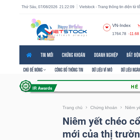
Thứ Sáu, 07/08/2026
21:22:10
Vietstock - Trang thông tin điện tử 
VN-Index
1764.78
-11.68
Tất cả
Tính năng
Ngành
Mã chứng khoán
Lãnh
TIN MỚI
CHỨNG KHOÁN
DOANH NGHIỆP
BẤT ĐỘ
Tính
năng
CHỦ ĐỀ NÓNG
CÔNG BỐ THÔNG TIN
DỮ LIỆU VĨ MÔ
DỮ LIỆU NGÀ
(-)
VIETSTOCK
Trang chủ
Chứng khoán
Niêm y
Niêm yết chéo cổ
CHỨNG
mới của thị trườ
KHOÁN