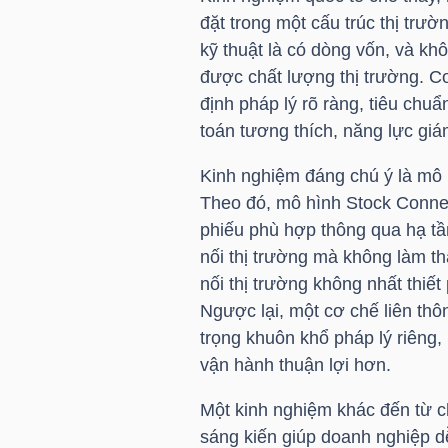
LIỆU
đặt trong một cấu trúc thị tr
kỹ thuật là có dòng vốn, và kh
Ngành
được chất lượng thị trường. Cơ
(-)
định pháp lý rõ ràng, tiêu chuẩ
toán tương thích, năng lực giá
VS-
SECTOR
Kinh nghiệm đáng chú ý là mô 
Theo đó, mô hình Stock Connec
phiếu phù hợp thông qua hạ tần
nối thị trường mà không làm tha
nối thị trường không nhất thiết
Ngược lại, một cơ chế liên thô
NĂNG
trọng khuôn khổ pháp lý riêng,
LƯỢNG
vận hành thuận lợi hơn.
Một kinh nghiệm khác đến từ c
sáng kiến giúp doanh nghiệp dễ