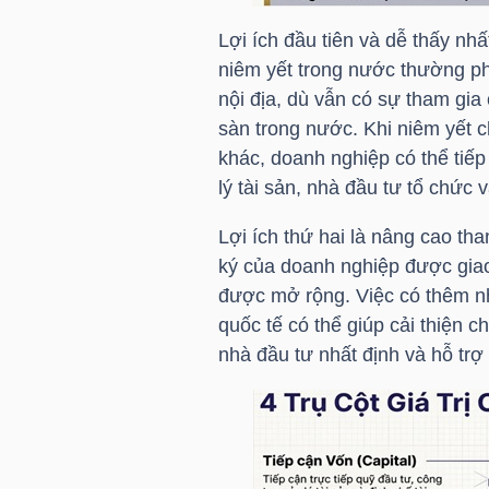
Lợi ích đầu tiên và dễ thấy nh
TÀI
niêm yết trong nước thường ph
CHÍNH
nội địa, dù vẫn có sự tham gia
CÁ
sàn trong nước. Khi niêm yết c
NHÂN
khác, doanh nghiệp có thể tiếp
lý tài sản, nhà đầu tư tổ chức 
Lợi ích thứ hai là nâng cao th
PHÂN
ký của doanh nghiệp được giao 
TÍCH
được mở rộng. Việc có thêm nh
VIETSTOCKFINANCE
quốc tế có thể giúp cải thiện 
nhà đầu tư nhất định và hỗ trợ
VĨ
MÔ