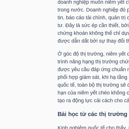
doanh nghiệp muốn niêm yết ch
trong nước. Doanh nghiệp đó p
tin, báo cáo tài chính, quản tr
TRÁI
tư. Đây là sức ép cần thiết, b
PHIẾU
chứng khoán không thể chỉ dựa
được dẫn dắt bởi sự thay đổi t
Ở góc độ thị trường, niêm yết 
CÔNG
trình nâng hạng thị trường ch
CỤ
được yêu cầu đáp ứng chuẩn m
ĐẦU
phối hợp giám sát, khi hạ tầng 
TƯ
quốc tế, toàn bộ thị trường sẽ 
hạn của niêm yết chéo không c
tạo ra động lực cải cách cho cả
TRUY
Bài học từ các thị trường
XUẤT
DỮ
Kinh nghiệm quốc tế cho thấy, 