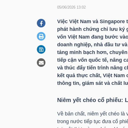
05/06/2026 13:02
DOANH
Việc Việt Nam và Singapore t
NGHIỆP
phát hành chứng chỉ lưu ký gi
vốn Việt Nam đang bước vào 
doanh nghiệp, nhà đầu tư và
tảng minh bạch hơn, chuyên 
BẤT
tiếp cận vốn quốc tế, nâng c
ĐỘNG
và thúc đẩy tiến trình nâng 
SẢN
kết quả thực chất, Việt Nam 
thông tin, giám sát và chất 
TÀI
Niêm yết chéo cổ phiếu: 
CHÍNH
Về bản chất, niêm yết chéo là 
trong nước tiếp tục đưa cổ phi