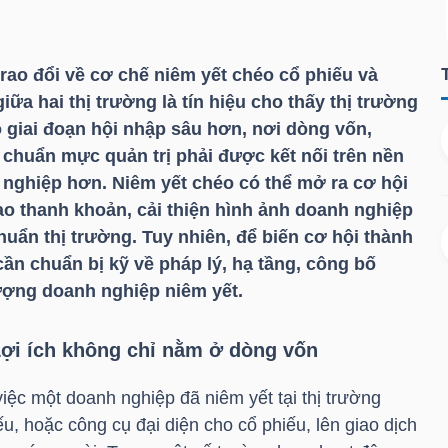
rao đổi về cơ chế niêm yết chéo cổ phiếu và
ữa hai thị trường là tín hiệu cho thấy thị trường
giai đoạn hội nhập sâu hơn, nơi dòng vốn,
 chuẩn mực quản trị phải được kết nối trên nền
nghiệp hơn. Niêm yết chéo có thể mở ra cơ hội
ao thanh khoản, cải thiện hình ảnh doanh nghiệp
chuẩn thị trường. Tuy nhiên, để biến cơ hội thành
cần chuẩn bị kỹ về pháp lý, hạ tầng, công bố
lượng doanh nghiệp niêm yết.
Lợi ích không chỉ nằm ở dòng vốn
việc một doanh nghiệp đã niêm yết tại thị trường
ếu, hoặc công cụ đại diện cho cổ phiếu, lên giao dịch