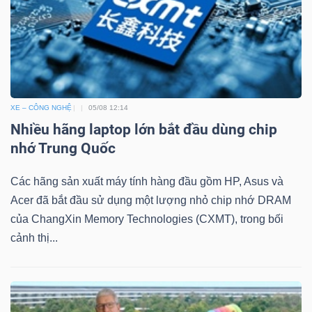
DỊCH
VỤ
TRUYỀN
THÔNG
XE – CÔNG NGHỆ
05/08 12:14
Nhiều hãng laptop lớn bắt đầu dùng chip
nhớ Trung Quốc
TIỆN
ÍCH
Các hãng sản xuất máy tính hàng đầu gồm HP, Asus và
Acer đã bắt đầu sử dụng một lượng nhỏ chip nhớ DRAM
của ChangXin Memory Technologies (CXMT), trong bối
cảnh thị...
BẤT
ĐỘNG
SẢN