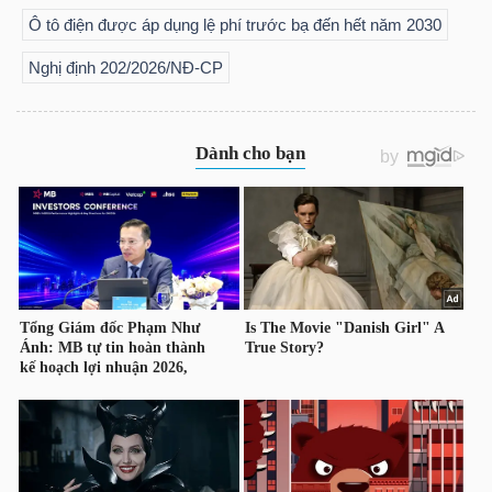
NGUYÊN
Ô tô điện được áp dụng lệ phí trước bạ đến hết năm 2030
VẬT
Nghị định 202/2026/NĐ-CР
LIỆU
CÔNG
NGHIỆP
TIÊU
DÙNG
KHÔNG
THIẾT