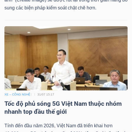
ngữ
(-)
sung các biện pháp kiểm soát chặt chẽ hơn.
Dịch
vụ
(-)
Đào
tạo
XE – CÔNG NGHỆ
31/07 15:17
Tốc độ phủ sóng 5G Việt Nam thuộc nhóm
nhanh top đầu thế giới
Sách
tài
Tính đến đầu năm 2026, Việt Nam đã triển khai hơn
chính