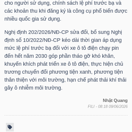
cho người sử dụng, chính sách lệ phí trước bạ và
LIỆU
các khoản thu khi đăng ký là công cụ phổ biến được
nhiều quốc gia sử dụng.
Ngành
(-)
Nghị định 202/2026/NĐ-CР sửa đổi, bổ sung Nghị
định số 10/2022/NĐ-CP kéo dài thời gian áp dụng
VS-
mức lệ phí trước bạ đối với xe ô tô điện chạy pin
SECTOR
đến hết năm 2030 góp phần tháo gỡ khó khăn,
khuyến khích phát triển xe ô tô điện, thực hiện chủ
trương chuyển đổi phương tiện xanh, phương tiện
thân thiện với môi trường, hạn chế phát thải khí thải
gây ô nhiễm môi trường.
NĂNG
Nhật Quang
LƯỢNG
FILI
- 08:18 09/06/2026