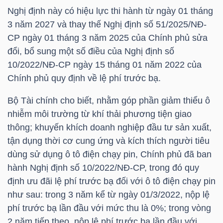
Nghị định này có hiệu lực thi hành từ ngày 01 tháng
3 năm 2027 và thay thế Nghị định số 51/2025/NĐ-
TÀI
CP ngày 01 tháng 3 năm 2025 của Chính phủ sửa
CHÍNH
đổi, bổ sung một số điều của Nghị định số
CÁ
10/2022/NĐ-CP ngày 15 tháng 01 năm 2022 của
NHÂN
Chính phủ quy định về lệ phí trước bạ.
Bộ Tài chính cho biết, nhằm góp phần giảm thiểu ô
PHÂN
nhiễm môi trường từ khí thải phương tiện giao
TÍCH
thông; khuyến khích doanh nghiệp đầu tư sản xuất,
tận dụng thời cơ cung ứng và kích thích người tiêu
VIETSTOCKFINANCE
dùng sử dụng ô tô điện chạy pin, Chính phủ đã ban
hành Nghị định số 10/2022/NĐ-CP, trong đó quy
định ưu đãi lệ phí trước bạ đối với ô tô điện chạy pin
như sau: trong 3 năm kể từ ngày 01/3/2022, nộp lệ
VĨ
phí trước bạ lần đầu với mức thu là 0%; trong vòng
MÔ
2 năm tiếp theo, nộp lệ phí trước bạ lần đầu với