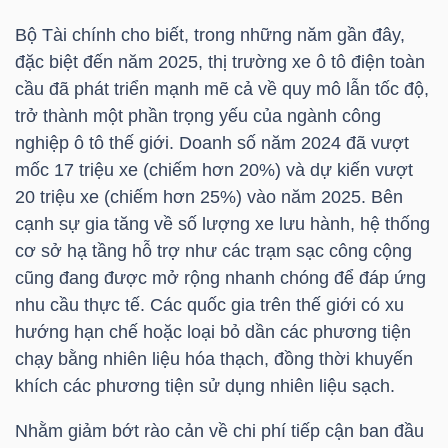
Bộ Tài chính cho biết, trong những năm gần đây,
đặc biệt đến năm 2025, thị trường xe ô tô điện toàn
TRÁI
cầu đã phát triển mạnh mẽ cả về quy mô lẫn tốc độ,
PHIẾU
trở thành một phần trọng yếu của ngành công
nghiệp ô tô thế giới. Doanh số năm 2024 đã vượt
mốc 17 triệu xe (chiếm hơn 20%) và dự kiến vượt
20 triệu xe (chiếm hơn 25%) vào năm 2025. Bên
CÔNG
cạnh sự gia tăng về số lượng xe lưu hành, hệ thống
CỤ
cơ sở hạ tầng hỗ trợ như các trạm sạc công cộng
ĐẦU
cũng đang được mở rộng nhanh chóng để đáp ứng
TƯ
nhu cầu thực tế. Các quốc gia trên thế giới có xu
hướng hạn chế hoặc loại bỏ dần các phương tiện
chạy bằng nhiên liệu hóa thạch, đồng thời khuyến
TRUY
khích các phương tiện sử dụng nhiên liệu sạch.
XUẤT
Nhằm giảm bớt rào cản về chi phí tiếp cận ban đầu
DỮ