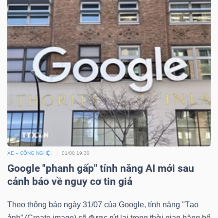
Bài
viết
của
tác
giả
(-)
Báo
cáo
phân
XE – CÔNG NGHỆ
01/08 19:30
tích
Google "phanh gấp" tính năng AI mới sau
(-)
cảnh báo về nguy cơ tin giả
Thuật
Theo thông báo ngày 31/07 của Google, tính năng "Tạo
ảnh” (Create image) sẽ được rút lại trong thời gian hãng bổ