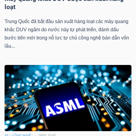
loạt
Trung Quốc đã bắt đầu sản xuất hàng loạt các máy quang
Dữ
khắc DUV ngâm do nước này tự phát triển, đánh dấu
liệu
bước tiến mới trong nỗ lực tự chủ công nghệ bán dẫn vốn
tài
lâu...
chính
XE – CÔNG NGHỆ
28/07 10:47