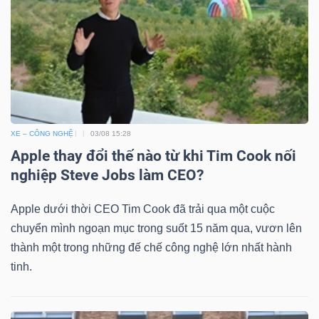
Mã
chứng
khoán
(-)
Tất cả
Cổ phiếu
Chỉ số
Chứng chỉ quỹ
Chứng 
XE – CÔNG NGHỆ
03/08 15:28
Lãnh
Apple thay đổi thế nào từ khi Tim Cook nối
đạo
nghiệp Steve Jobs làm CEO?
(-)
Apple dưới thời CEO Tim Cook đã trải qua một cuộc
Tất cả
Người nội bộ
Người liên quan
Cổ đông lớn
chuyển mình ngoạn mục trong suốt 15 năm qua, vươn lên
thành một trong những đế chế công nghệ lớn nhất hành
Tin
tinh.
tức
(-)