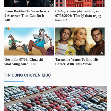
YẾU
TIÊU
DÙNG
THIẾT
YẾU
TIN CÙNG CHUYÊN MỤC
CHĂM
SÓC
SỨC
KHỎE