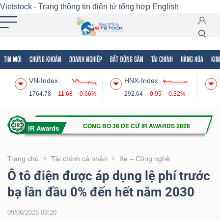
Vietstock - Trang thông tin điện tử tổng hợp
English
TIN MỚI
CHỨNG KHOÁN
DOANH NGHIỆP
BẤT ĐỘNG SẢN
TÀI CHÍNH
HÀNG HÓA
KIN
Tất cả
Tính năng
Ngành
Mã chứng khoán
Lãnh
VN-Index
HNX-Index
Tính
1764.78
-11.68
-0.66%
292.64
-0.95
-0.32%
năng
(-)
VIETSTOCK
Trang chủ
Tài chính cá nhân
Xe – Công nghệ
Ô tô điện được áp dụng lệ phí trước
bạ lần đầu 0% đến hết năm 2030
CHỨNG
KHOÁN
09/06/2026 09:20