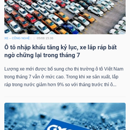
TÀI
CHÍNH
XE – CÔNG NGHỆ
05/08 15:36
Ô tô nhập khẩu tăng kỷ lục, xe lắp ráp bất
ngờ chững lại trong tháng 7
Lượng xe mới được bổ sung cho thị trường ô tô Việt Nam
CÔNG
trong tháng 7 vẫn ở mức cao. Trong khi xe sản xuất, lắp
NGHỆ
ráp trong nước giảm hơn 9% so với tháng trước thì ô...
THÔNG
TIN