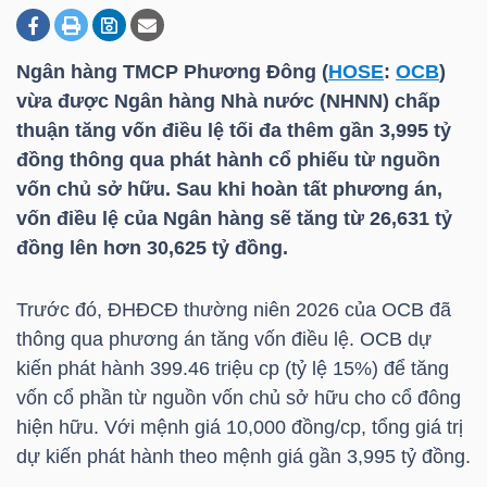
Ngân hàng TMCP Phương Đông (
HOSE
:
OCB
)
DOANH
vừa được Ngân hàng Nhà nước (NHNN) chấp
NGHIỆP
thuận tăng vốn điều lệ tối đa thêm gần 3,995 tỷ
đồng thông qua phát hành cổ phiếu từ nguồn
vốn chủ sở hữu. Sau khi hoàn tất phương án,
BẤT
vốn điều lệ của Ngân hàng sẽ tăng từ 26,631 tỷ
ĐỘNG
đồng lên hơn 30,625 tỷ đồng.
SẢN
Trước đó, ĐHĐCĐ thường niên 2026 của
OCB
đã
thông qua phương án tăng vốn điều lệ.
OCB
dự
kiến phát hành 399.46 triệu cp (tỷ lệ 15%) để tăng
TÀI
vốn cổ phần từ nguồn vốn chủ sở hữu cho cổ đông
CHÍNH
hiện hữu. Với mệnh giá 10,000 đồng/cp, tổng giá trị
dự kiến phát hành theo mệnh giá gần 3,995 tỷ đồng.