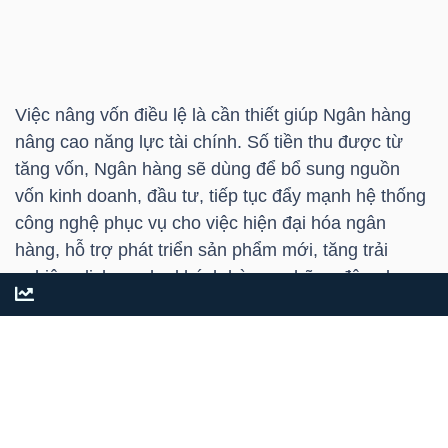
TÀI
CHÍNH
CÁ
Việc nâng vốn điều lệ là cần thiết giúp Ngân hàng
NHÂN
nâng cao năng lực tài chính. Số tiền thu được từ
tăng vốn, Ngân hàng sẽ dùng để bổ sung nguồn
vốn kinh doanh, đầu tư, tiếp tục đẩy mạnh hệ thống
công nghệ phục vụ cho việc hiện đại hóa ngân
PHÂN
hàng, hỗ trợ phát triển sản phẩm mới, tăng trải
TÍCH
nghiệm dịch vụ cho khách hàng - những động lực
VIETSTOCKFINANCE
quan trọng trong chiến lược tăng trưởng và phát
triển dài hạn.
Mới đây,
OCB
cũng công bố quyết định bổ nhiệm
VĨ
ông Chris Shayan giữ chức vụ Quyền Tổng Giám
MÔ
đốc kể từ ngày 01/6/2026.
OCB
kỳ vọng dưới sự