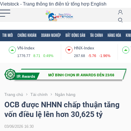
Vietstock - Trang thông tin điện tử tổng hợp
English
TIN MỚI
CHỨNG KHOÁN
DOANH NGHIỆP
BẤT ĐỘNG SẢN
TÀI CHÍNH
HÀNG HÓA
KIN
Tất cả
Tính năng
Ngành
Mã chứng khoán
Lãnh
VN-Index
HNX-Index
Tính
1776.77
8.71
0.49%
287.68
-5.76
-1.96%
năng
(-)
VIETSTOCK
Trang chủ
Tài chính
Ngân hàng
OCB được NHNN chấp thuận tăng
vốn điều lệ lên hơn 30,625 tỷ
CHỨNG
KHOÁN
03/06/2026 16:30