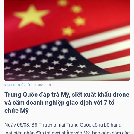
ngữ
(-)
Dịch
vụ
(-)
Đào
tạo
KINH TẾ THẾ GIỚI
06/08 10:55
Trung Quốc đáp trả Mỹ, siết xuất khẩu drone
và cấm doanh nghiệp giao dịch với 7 tổ
chức Mỹ
Sách
tài
Ngày 06/08, Bộ Thương mại Trung Quốc công bố hàng
chính
loạt biện pháp đáp trả mới nhằm vào Mỹ, bao gồm cấm các