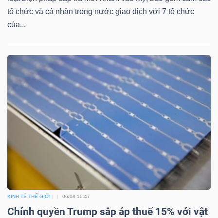
tổ chức và cá nhân trong nước giao dịch với 7 tổ chức
của...
Công
cụ
đầu
tư
Truyền
thông
tài
KINH TẾ THẾ GIỚI
06/08 10:47
chính
Chính quyền Trump sắp áp thuế 15% với vật