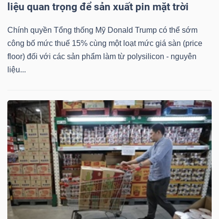
liệu quan trọng để sản xuất pin mặt trời
Chính quyền Tổng thống Mỹ Donald Trump có thể sớm
công bố mức thuế 15% cùng một loạt mức giá sàn (price
Dữ
floor) đối với các sản phẩm làm từ polysilicon - nguyên
liệu
liệu...
tài
chính