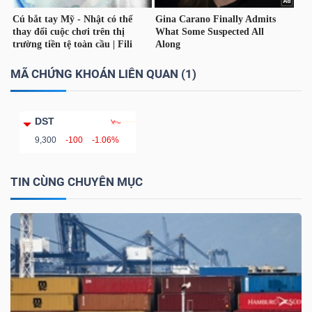
YẾU
MÃ CHỨNG KHOÁN LIÊN QUAN (1)
TIÊU
DÙNG
DST
THIẾT
9,300
-100
-1.06%
YẾU
TIN CÙNG CHUYÊN MỤC
CHĂM
SÓC
SỨC
KHỎE