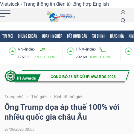
Vietstock - Trang thông tin điện tử tổng hợp
English
TIN MỚI
CHỨNG KHOÁN
DOANH NGHIỆP
BẤT ĐỘNG SẢN
TÀI CHÍNH
HÀNG HÓA
KIN
Tất cả
Tính năng
Ngành
Mã chứng khoán
Lãnh
VN-Index
HNX-Index
Tính
1767.71
2.93
0.17%
292.69
0.05
0.02%
năng
(-)
VIETSTOCK
Trang chủ
Thế giới
Kinh tế thế giới
Ông Trump dọa áp thuế 100% với
nhiều quốc gia châu Âu
CHỨNG
KHOÁN
27/06/2026 09:53