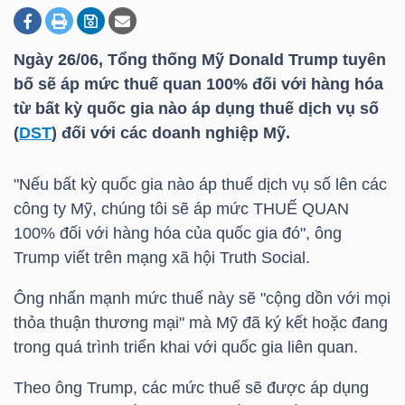
Ngày 26/06, Tổng thống Mỹ Donald Trump tuyên
DOANH
bố sẽ áp mức thuế quan 100% đối với hàng hóa
NGHIỆP
từ bất kỳ quốc gia nào áp dụng thuế dịch vụ số
(
DST
) đối với các doanh nghiệp Mỹ.
BẤT
"Nếu bất kỳ quốc gia nào áp thuế dịch vụ số lên các
ĐỘNG
công ty Mỹ, chúng tôi sẽ áp mức THUẾ QUAN
SẢN
100% đối với hàng hóa của quốc gia đó", ông
Trump viết trên mạng xã hội Truth Social.
Ông nhấn mạnh mức thuế này sẽ "cộng dồn với mọi
TÀI
thỏa thuận thương mại" mà Mỹ đã ký kết hoặc đang
CHÍNH
trong quá trình triển khai với quốc gia liên quan.
Theo ông Trump, các mức thuế sẽ được áp dụng