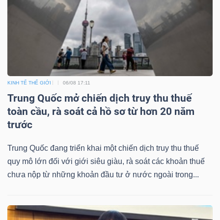
Mã
chứng
khoán
(-)
Tất cả
Cổ phiếu
Chỉ số
Chứng chỉ quỹ
Chứng 
KINH TẾ THẾ GIỚI
06/08 17:11
Trung Quốc mở chiến dịch truy thu thuế
Lãnh
toàn cầu, rà soát cả hồ sơ từ hơn 20 năm
đạo
trước
(-)
Trung Quốc đang triển khai một chiến dịch truy thu thuế
Tất cả
Người nội bộ
Người liên quan
Cổ đông lớn
quy mô lớn đối với giới siêu giàu, rà soát các khoản thuế
chưa nộp từ những khoản đầu tư ở nước ngoài trong...
Tin
tức
(-)