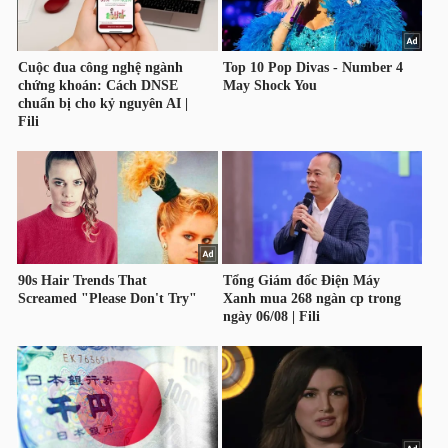
NGUYÊN
VẬT
LIỆU
CÔNG
NGHIỆP
TIÊU
DÙNG
KHÔNG
THIẾT