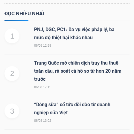
ĐỌC NHIỀU NHẤT
PNJ, DGC, PC1: Ba vụ việc pháp lý, ba
1
mức độ thiệt hại khác nhau
06/08 12:59
Trung Quốc mở chiến dịch truy thu thuế
toàn cầu, rà soát cả hồ sơ từ hơn 20 năm
2
trước
06/08 17:11
“Dòng sữa” cổ tức dồi dào từ doanh
3
nghiệp sữa Việt
06/08 13:02