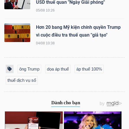
USD thuế quan "Ngày Giải phóng"
LIỆU
05/08 10:26
Ngành
Hơn 20 bang Mỹ kiện chính quyền Trump
(-)
vì cuộc điều tra thuế quan "giả tạo"
VS-
04/08 10:38
SECTOR
ông Trump
dọa áp thuế
áp thuế 100%
thuế dịch vụ số
NĂNG
LƯỢNG