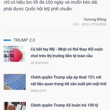
chỉ có hiệu lực tối đa 150 ngày và muốn kéo dài
phải được Quốc hội Mỹ phê chuẩn.
Vương Đông
TRÁI
FILI
- 08:51 27/06/2026
PHIẾU
TRUMP 2.0
Cú bắt tay Mỹ - Nhật có thể thay đổi cuộc
CÔNG
chơi trên thị trường tiền tệ toàn cầu
CỤ
28 phút trước
ĐẦU
TƯ
Chính quyền Trump sắp áp thuế 15% với
vật liệu quan trọng để sản xuất pin mặt trời
06/08 10:47
TRUY
XUẤT
Chính quyền Trump đã hoàn trả 100 tỷ
DỮ