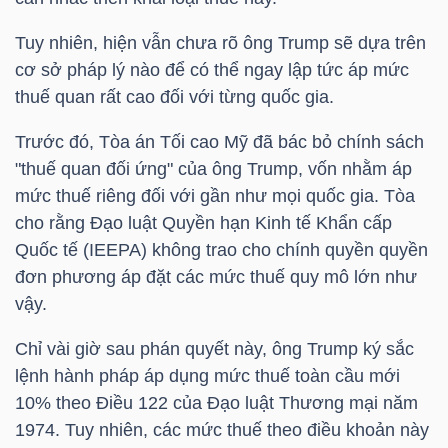
Tuy nhiên, hiện vẫn chưa rõ ông Trump sẽ dựa trên
cơ sở pháp lý nào để có thể ngay lập tức áp mức
NGÀNH
thuế quan rất cao đối với từng quốc gia.
Trước đó, Tòa án Tối cao Mỹ đã bác bỏ chính sách
DOANH
"thuế quan đối ứng" của ông Trump, vốn nhằm áp
NGHIỆP
mức thuế riêng đối với gần như mọi quốc gia. Tòa
cho rằng Đạo luật Quyền hạn Kinh tế Khẩn cấp
Quốc tế (IEEPA) không trao cho chính quyền quyền
đơn phương áp đặt các mức thuế quy mô lớn như
CỔ
vậy.
PHIẾU
Chỉ vài giờ sau phán quyết này, ông Trump ký sắc
lệnh hành pháp áp dụng mức thuế toàn cầu mới
10% theo Điều 122 của Đạo luật Thương mại năm
PHÁI
1974. Tuy nhiên, các mức thuế theo điều khoản này
SINH