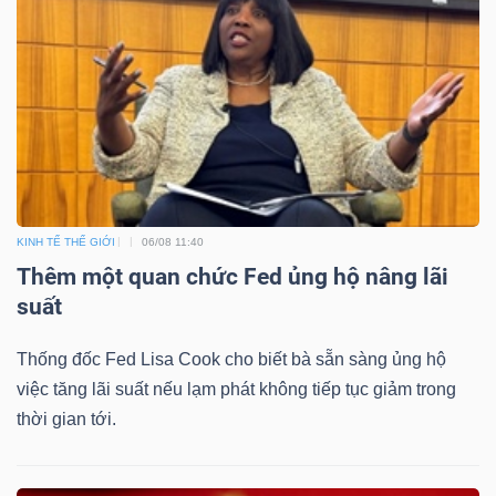
Bài
viết
của
tác
giả
(-)
KINH TẾ THẾ GIỚI
06/08 11:40
Báo
Thêm một quan chức Fed ủng hộ nâng lãi
cáo
suất
phân
tích
Thống đốc Fed Lisa Cook cho biết bà sẵn sàng ủng hộ
(-)
việc tăng lãi suất nếu lạm phát không tiếp tục giảm trong
thời gian tới.
Thuật