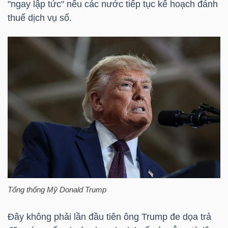
"ngay lập tức" nếu các nước tiếp tục kế hoạch đánh
HÀNG
thuế dịch vụ số.
HÓA
KINH
TẾ
THẾ
GIỚI
Tổng thống Mỹ Donald Trump
ĐÔNG
DƯƠNG
Đây không phải lần đầu tiên ông Trump đe dọa trả