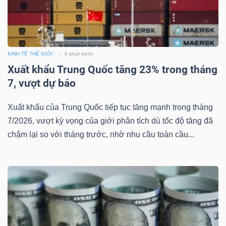
TÀI
KINH TẾ THẾ GIỚI
6 phút trước
CHÍNH
Xuất khẩu Trung Quốc tăng 23% trong tháng
7, vượt dự báo
Xuất khẩu của Trung Quốc tiếp tục tăng mạnh trong tháng
7/2026, vượt kỳ vọng của giới phân tích dù tốc độ tăng đã
CÔNG
chậm lại so với tháng trước, nhờ nhu cầu toàn cầu...
NGHỆ
THÔNG
TIN