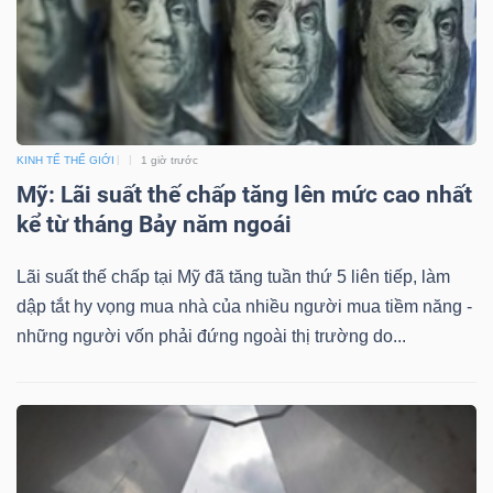
DỊCH
VỤ
TRUYỀN
THÔNG
KINH TẾ THẾ GIỚI
1 giờ trước
Mỹ: Lãi suất thế chấp tăng lên mức cao nhất
kể từ tháng Bảy năm ngoái
TIỆN
ÍCH
Lãi suất thế chấp tại Mỹ đã tăng tuần thứ 5 liên tiếp, làm
dập tắt hy vọng mua nhà của nhiều người mua tiềm năng -
những người vốn phải đứng ngoài thị trường do...
BẤT
ĐỘNG
SẢN