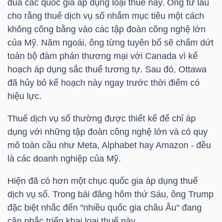
đũa các quốc gia áp dụng loại thuế này. Ông từ lâu
cho rằng thuế dịch vụ số nhắm mục tiêu một cách
TÀI
không công bằng vào các tập đoàn công nghệ lớn
CHÍNH
của Mỹ. Năm ngoái, ông từng tuyên bố sẽ chấm dứt
CÁ
toàn bộ đàm phán thương mại với Canada vì kế
NHÂN
hoạch áp dụng sắc thuế tương tự. Sau đó, Ottawa
đã hủy bỏ kế hoạch này ngay trước thời điểm có
hiệu lực.
PHÂN
Thuế dịch vụ số thường được thiết kế để chỉ áp
TÍCH
dụng với những tập đoàn công nghệ lớn và có quy
VIETSTOCKFINANCE
mô toàn cầu như Meta, Alphabet hay Amazon - đều
là các doanh nghiệp của Mỹ.
Hiện đã có hơn một chục quốc gia áp dụng thuế
dịch vụ số. Trong bài đăng hôm thứ Sáu, ông Trump
VĨ
đặc biệt nhắc đến "nhiều quốc gia châu Âu" đang
MÔ
cân nhắc triển khai loại thuế này.