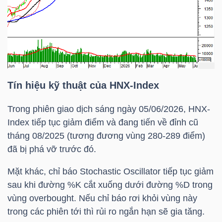
TÀI
CHÍNH
CÁ
NHÂN
Tín hiệu kỹ thuật của
HNX-Index
Trong phiên giao dịch sáng ngày 05/06/2026,
HNX-
PHÂN
Index
tiếp tục giảm điểm và đang tiến về đỉnh cũ
TÍCH
tháng 08/2025 (tương đương vùng 280-289 điểm)
VIETSTOCKFINANCE
đã bị phá vỡ trước đó.
Mặt khác, chỉ báo Stochastic Oscillator tiếp tục giảm
sau khi đường %K cắt xuống dưới đường %D trong
vùng overbought. Nếu chỉ báo rơi khỏi vùng này
VĨ
trong các phiên tới thì rủi ro ngắn hạn sẽ gia tăng.
MÔ