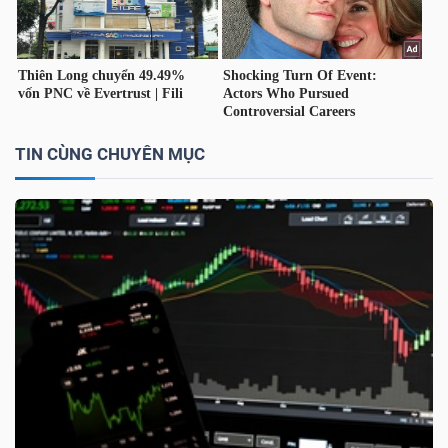
NGUYÊN
VẬT
LIỆU
TIN CÙNG CHUYÊN MỤC
CÔNG
NGHIỆP
TIÊU
DÙNG
KHÔNG
THIẾT