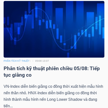
ngữ
(-)
Dịch
vụ
(-)
Đào
PHÂN TÍCH KỸ THUẬT
05/08 13:07
tạo
Phân tích kỹ thuật phiên chiều 05/08: Tiếp
tục giằng co
VN-Index diễn biến giằng co đồng thời xuất hiện mẫu hình
nến thân nhỏ. HNX-Index diễn biến giằng co đồng thời
Sách
hình thành mẫu hình nến Long Lower Shadow và đang
tài
tiến...
chính