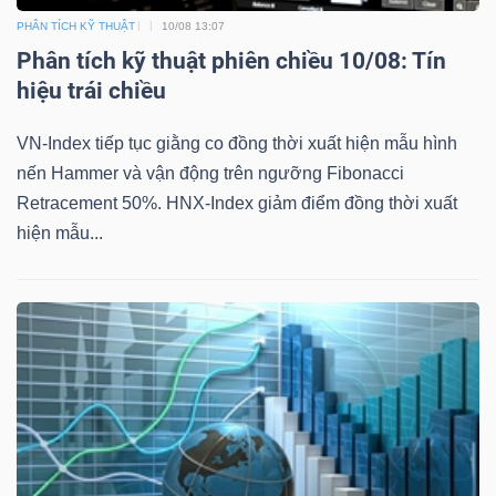
YẾU
PHÂN TÍCH KỸ THUẬT
10/08 13:07
Phân tích kỹ thuật phiên chiều 10/08: Tín
hiệu trái chiều
VN-Index tiếp tục giằng co đồng thời xuất hiện mẫu hình
TIÊU
nến Hammer và vận động trên ngưỡng Fibonacci
DÙNG
Retracement 50%. HNX-Index giảm điểm đồng thời xuất
THIẾT
hiện mẫu...
YẾU
CHĂM
SÓC
SỨC
KHỎE