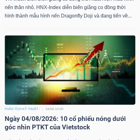
nến thân nhỏ. HNX-Index diễn biến giằng co đồng thời
hình thành mẫu hình nến Dragonfly Doji và đang tiến về...
Dữ
liệu
tài
chính
PHÂN TÍCH KỸ THUẬT
04/08 10:00
Ngày 04/08/2026: 10 cổ phiếu nóng dưới
góc nhìn PTKT của Vietstock