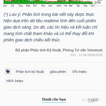
(*) Lưu ý: Phân tích trong bài viết này được thực
TRÁI
hiện dựa trên dữ liệu realtime tính đến cuối phiên
PHIẾU
giao dịch sáng. Do đó, các tín hiệu và kết luận chỉ
mang tính chất tham khảo và có thể thay đổi khi
phiên giao dịch chiều kết thúc.
CÔNG
Bộ phận Phân tích Kỹ thuật, Phòng Tư vấn Vietstock
CỤ
FILI
- 12:04 05/06/2026
ĐẦU
TƯ
Phân tích kỹ thuật
giữa phiên
VN-Index
HNX-Index
TRUY
XUẤT
DỮ