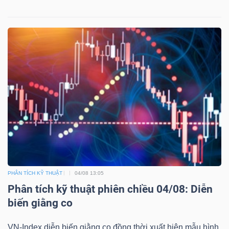
Công
cụ
đầu
tư
Truyền
PHÂN TÍCH KỸ THUẬT
04/08 13:05
thông
Phân tích kỹ thuật phiên chiều 04/08: Diễn
tài
biến giằng co
chính
VN-Index diễn biến giằng co đồng thời xuất hiện mẫu hình