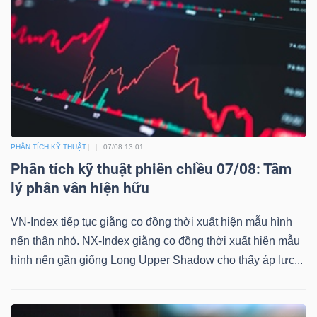
Mã
chứng
khoán
(-)
Tất cả
Cổ phiếu
Chỉ số
Chứng chỉ quỹ
Chứng 
Lãnh
PHÂN TÍCH KỸ THUẬT
07/08 13:01
đạo
Phân tích kỹ thuật phiên chiều 07/08: Tâm
(-)
lý phân vân hiện hữu
Tất cả
Người nội bộ
Người liên quan
Cổ đông lớn
VN-Index tiếp tục giằng co đồng thời xuất hiện mẫu hình
nến thân nhỏ. NX-Index giằng co đồng thời xuất hiện mẫu
Tin
hình nến gần giống Long Upper Shadow cho thấy áp lực...
tức
(-)