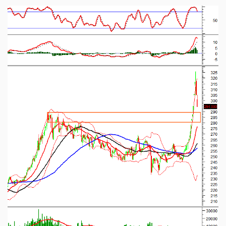
NGÀNH
DOANH
NGHIỆP
CỔ
PHIẾU
PHÁI
SINH