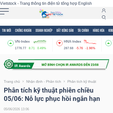
Vietstock - Trang thông tin điện tử tổng hợp
English
TIN MỚI
CHỨNG KHOÁN
DOANH NGHIỆP
BẤT ĐỘNG SẢN
TÀI CHÍNH
HÀNG HÓA
KIN
Tất cả
Tính năng
Ngành
Mã chứng khoán
Lãnh
VN-Index
HNX-Index
Tính
1776.77
8.71
0.49%
287.68
-5.76
-1.96%
năng
(-)
VIETSTOCK
Trang chủ
Nhận định - Phân tích
Phân tích kỹ thuật
Phân tích kỹ thuật phiên chiều
05/06: Nỗ lực phục hồi ngắn hạn
CHỨNG
KHOÁN
05/06/2026 13:06