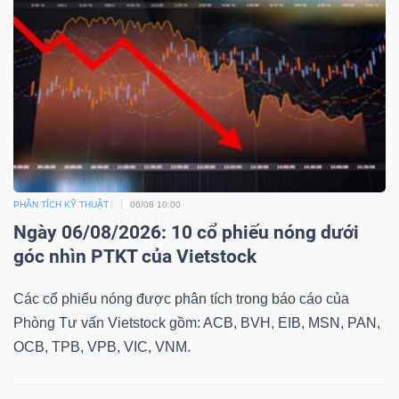
Bài
viết
của
tác
giả
(-)
PHÂN TÍCH KỸ THUẬT
06/08 10:00
Báo
Ngày 06/08/2026: 10 cổ phiếu nóng dưới
cáo
góc nhìn PTKT của Vietstock
phân
tích
Các cổ phiếu nóng được phân tích trong báo cáo của
(-)
Phòng Tư vấn Vietstock gồm: ACB, BVH, EIB, MSN, PAN,
OCB, TPB, VPB, VIC, VNM.
Thuật