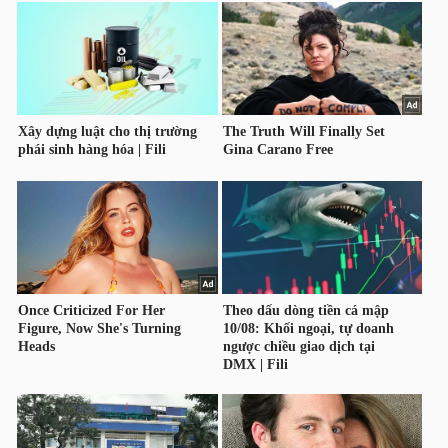
LIỆU
Ngành
(-)
VS-
SECTOR
NĂNG
LƯỢNG