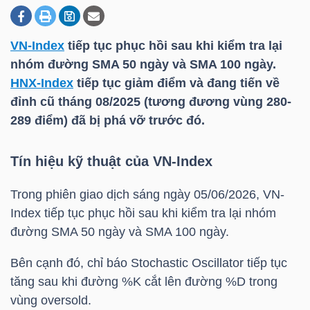
VN-Index
tiếp tục phục hồi sau khi kiểm tra lại
DOANH
nhóm đường
SMA 50
ngày và
SMA 100
ngày.
NGHIỆP
HNX-Index
tiếp tục giảm điểm và đang tiến về
đỉnh cũ tháng 08/2025 (tương đương vùng 280-
289 điểm) đã bị phá vỡ trước đó.
BẤT
ĐỘNG
Tín hiệu kỹ thuật của
VN-Index
SẢN
Trong phiên giao dịch sáng ngày 05/06/2026,
VN-
Index
tiếp tục phục hồi sau khi kiểm tra lại nhóm
đường
SMA 50
ngày và
SMA 100
ngày.
TÀI
CHÍNH
Bên cạnh đó, chỉ báo Stochastic Oscillator tiếp tục
tăng sau khi đường %K cắt lên đường %D trong
vùng oversold.