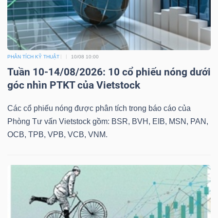
TÀI
PHÂN TÍCH KỸ THUẬT
10/08 10:00
CHÍNH
Tuần 10-14/08/2026: 10 cổ phiếu nóng dưới
góc nhìn PTKT của Vietstock
Các cổ phiếu nóng được phân tích trong báo cáo của
CÔNG
Phòng Tư vấn Vietstock gồm: BSR, BVH, EIB, MSN, PAN,
NGHỆ
OCB, TPB, VPB, VCB, VNM.
THÔNG
TIN