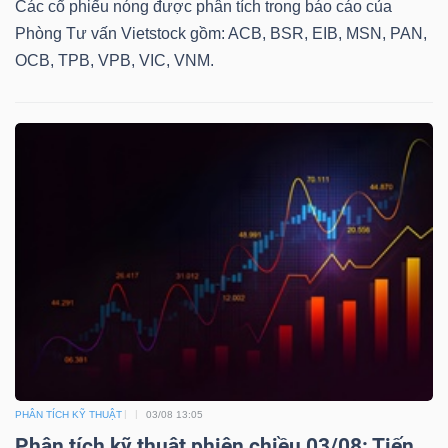
Các cổ phiếu nóng được phân tích trong báo cáo của
Phòng Tư vấn Vietstock gồm: ACB, BSR, EIB, MSN, PAN,
OCB, TPB, VPB, VIC, VNM.
PHÂN TÍCH KỸ THUẬT
03/08 13:05
Phân tích kỹ thuật phiên chiều 03/08: Tiến