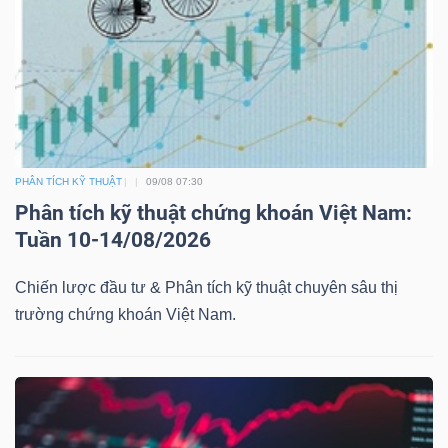
DỊCH
VỤ
TRUYỀN
THÔNG
PHÂN TÍCH KỸ THUẬT
09/08 07:30
Phân tích kỹ thuật chứng khoán Việt Nam:
TIỆN
Tuần 10-14/08/2026
ÍCH
Chiến lược đầu tư & Phân tích kỹ thuật chuyên sâu thị
trường chứng khoán Việt Nam.
BẤT
ĐỘNG
SẢN