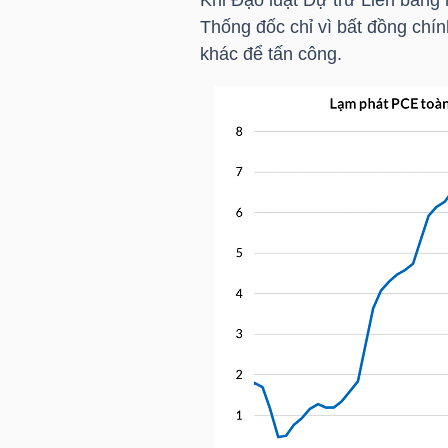
LIỆU
Thống đốc chỉ vì bất đồng chín
khác để tấn công.
Ngành
(-)
VS-
SECTOR
NĂNG
LƯỢNG