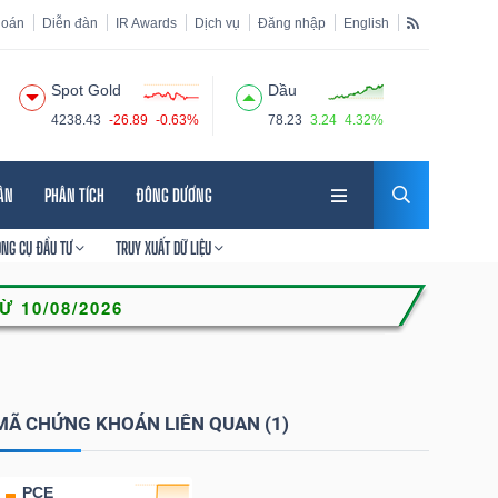
hoán
Diễn đàn
IR Awards
Dịch vụ
Đăng nhập
English
Spot Gold
Dầu
4238.43
-26.89
-0.63%
78.23
3.24
4.32%
HÂN
PHÂN TÍCH
ĐÔNG DƯƠNG
ÔNG CỤ ĐẦU TƯ
TRUY XUẤT DỮ LIỆU
MÃ CHỨNG KHOÁN LIÊN QUAN (1)
PCE