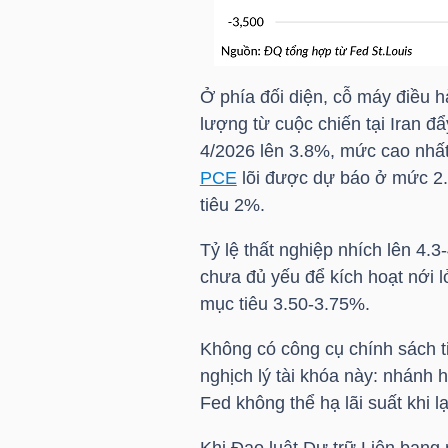
TRÁI
Ở phía đối diện, cỗ máy điều h
PHIẾU
lượng từ cuộc chiến tại Iran đ
4/2026 lên 3.8%, mức cao nhất
PCE
lõi được dự báo ở mức 2
CÔNG
tiêu 2%.
CỤ
Tỷ lệ thất nghiệp nhích lên 4.
ĐẦU
chưa đủ yếu để kích hoạt nới lỏ
TƯ
mục tiêu 3.50-3.75%.
Không có công cụ chính sách t
nghịch lý tài khóa này: nhánh 
TRUY
Fed không thể hạ lãi suất khi 
XUẤT
DỮ
Khi Đạo luật Dự trữ Liên bang 