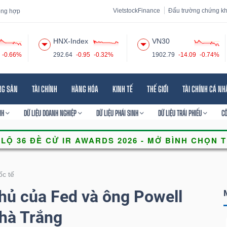
VietstockFinance
Đấu trường chứng k
tổng hợp
HNX-Index
VN30
-0.66%
292.64
-0.95
-0.32%
1902.79
-14.09
-0.74%
 đạo
Tin tức
Báo cáo phân tích
Thuật ngữ
Dịch vụ
NG SẢN
TÀI CHÍNH
HÀNG HÓA
KINH TẾ
THẾ GIỚI
TÀI CHÍNH CÁ N
NH
DỮ LIỆU DOANH NGHIỆP
DỮ LIỆU PHÁI SINH
DỮ LIỆU TRÁI PHIẾU
C
ốc tế
hủ của Fed và ông Powell
Nhà Trắng