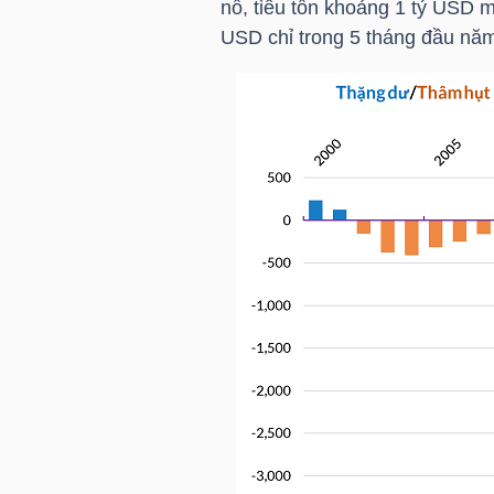
nổ, tiêu tốn khoảng 1
tỷ USD
mỗ
USD
chỉ trong 5 tháng đầu năm
NGÀNH
DOANH
NGHIỆP
CỔ
PHIẾU
PHÁI
SINH