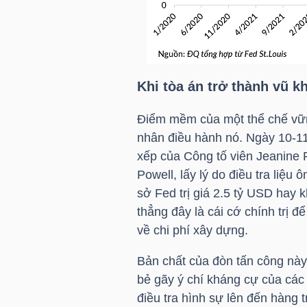
NGUYÊN
VẬT
LIỆU
Khi tòa án trở thành vũ kh
Điểm mềm của một thể chế vữn
CÔNG
nhân điều hành nó. Ngày 10-11
NGHIỆP
xếp của Công tố viên Jeanine P
Powell, lấy lý do điều tra liệu 
sở Fed trị giá 2.5
tỷ USD
hay kh
thẳng đây là cái cớ chính trị đ
về chi phí xây dựng.
TIÊU
DÙNG
Bản chất của đòn tấn công này 
KHÔNG
bẻ gãy ý chí kháng cự của các
THIẾT
điều tra hình sự lên đến hàng