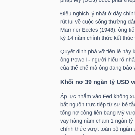
Điều nghịch lý nhất ở đây chín
TÀI
rút lui về cuộc sống thường dâ
CHÍNH
Marriner Eccles (1948), ông ti
CÁ
kỳ 14 năm chính thức kết thúc
NHÂN
Quyết định phá vỡ tiền lệ này 
ông Powell - người hiểu rõ nhấ
của thể chế mà ông đang bảo 
PHÂN
TÍCH
Khối nợ 39 ngàn
tỷ USD
và
VIETSTOCKFINANCE
Áp lực nhắm vào Fed không xu
bắt nguồn trực tiếp từ sự bế t
tổng nợ công liên bang Mỹ vư
vay hàng năm chạm 1 ngàn
tỷ
VĨ
chính thức vượt toàn bộ ngân 
MÔ