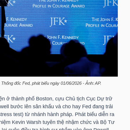
 Thống đốc Fed, phát biểu ngày 01/06/2026 - Ảnh: AP.
iện ở thành phố Boston, cựu Chủ tịch Cục Dự trữ
ell bước lên sân khấu và cho hay Fed đang trải
stress test) từ nhánh hành pháp. Phát biểu diễn ra
 nhiệm Kevin Warsh tuyên thệ nhậm chức và Bộ Tư
lại cuộc điều tra hình sự nhắm vào ông Powell.