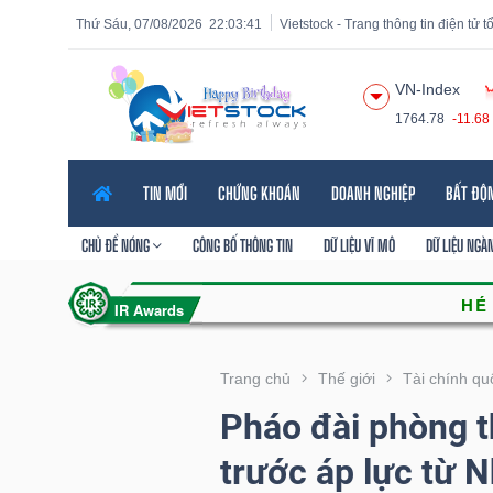
Thứ Sáu, 07/08/2026
22:03:42
Vietstock - Trang thông tin điện tử 
VN-Index
1764.78
-11.68
Tất cả
Tính năng
Ngành
Mã chứng khoán
Lãnh
TIN MỚI
CHỨNG KHOÁN
DOANH NGHIỆP
BẤT ĐỘ
Tính
năng
CHỦ ĐỀ NÓNG
CÔNG BỐ THÔNG TIN
DỮ LIỆU VĨ MÔ
DỮ LIỆU NGÀ
(-)
VIETSTOCK
Trang chủ
Thế giới
Tài chính qu
Pháo đài phòng t
CHỨNG
trước áp lực từ 
KHOÁN