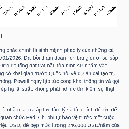
í
g chắc chính là sinh mệnh pháp lý của những cá
/01/2026, Đại bồi thẩm đoàn liên bang dưới sự sắp
irro đã tống đạt trát hầu tòa hình sự nhắm vào
ông có khai gian trước Quốc hội về dự án cải tạo trụ
ông. Powell ngay lập tức công khai thông tin và gọi
ể ép hạ lãi suất, không phải nỗ lực tìm kiếm sự thật
là nhằm tạo ra áp lực tâm lý và tài chính đủ lớn để
 quan chức Fed. Chi phí tự bảo vệ trước một cuộc
triệu USD
, đè bẹp mức lương 246,000 USD/năm của