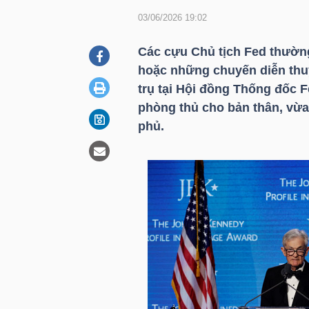
03/06/2026 19:02
DOANH
Các cựu Chủ tịch Fed thường
NGHIỆP
hoặc những chuyến diễn thuy
trụ tại Hội đồng Thống đốc F
phòng thủ cho bản thân, vừa
phủ.
BẤT
ĐỘNG
SẢN
TÀI
CHÍNH