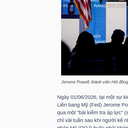
HÀNG
HÓA
KINH
TẾ
THẾ
GIỚI
Jerome Powell, thành viên Hội đồng
Ngày 01/06/2026, tại một sự k
Liên bang Mỹ (Fed) Jerome Pow
ĐÔNG
qua một "bài kiểm tra áp lực" (
DƯƠNG
chỉ vài tuần sau khi người kế
pháp Mỹ (DOJ) buộc phải khép 