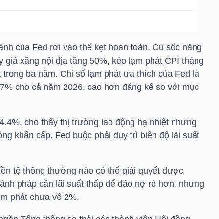
ành của Fed rơi vào thế kẹt hoàn toàn. Cú sốc năng
ẩy giá xăng nội địa tăng 50%, kéo lạm phát CPI tháng
 trong ba năm. Chỉ số lạm phát ưa thích của Fed là
.7% cho cả năm 2026, cao hơn đáng kể so với mục
3-4.4%, cho thấy thị trường lao động hạ nhiệt nhưng
ng khẩn cấp. Fed buộc phải duy trì biên độ lãi suất
iền tệ thông thường nào có thể giải quyết được
hành pháp cần lãi suất thấp để đảo nợ rẻ hơn, nhưng
lạm phát chưa về 2%.
ngăn Tổng thống sa thải các thành viên Hội đồng