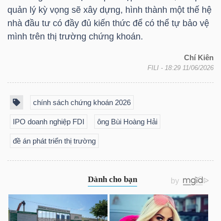
quản lý kỳ vọng sẽ xây dựng, hình thành một thế hệ
Bài
nhà đầu tư có đầy đủ kiến thức để có thể tự bảo vệ
viết
mình trên thị trường chứng khoán.
của
Chí Kiên
tác
FILI
- 18:29 11/06/2026
giả
(-)
chính sách chứng khoán 2026
Báo
IPO doanh nghiệp FDI
ông Bùi Hoàng Hải
cáo
đề án phát triển thị trường
phân
tích
(-)
Thuật