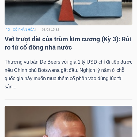
IPO - CỔ PHẦN HÓA
03/08 15:32
Vết trượt dài của trùm kim cương (Kỳ 3): Rủi
ro từ cổ đông nhà nước
Thương vụ bán De Beers với giá 1 tỷ USD chỉ đi tiếp được
nếu Chính phủ Botswana gật đầu. Nghịch lý nằm ở chỗ
quốc gia này muốn mua thêm cổ phần vào đúng lúc tài
sản...