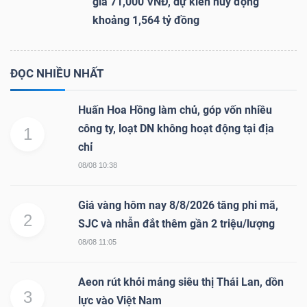
giá 71,000 VNĐ, dự kiến huy động
khoảng 1,564 tỷ đồng
ĐỌC NHIỀU NHẤT
Huấn Hoa Hồng làm chủ, góp vốn nhiều
công ty, loạt DN không hoạt động tại địa
1
chỉ
08/08 10:38
Giá vàng hôm nay 8/8/2026 tăng phi mã,
2
SJC và nhẫn đắt thêm gần 2 triệu/lượng
08/08 11:05
Aeon rút khỏi mảng siêu thị Thái Lan, dồn
3
lực vào Việt Nam