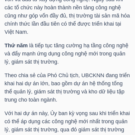
DỊCH
các tổ chức này hoàn thành nền tảng công nghệ
VỤ
cũng như góp vốn đầy đủ, thị trường tài sản mã hóa
TRUYỀN
chính thức lần đầu tiên có thể được triển khai tại
THÔNG
Việt Nam.
Thứ năm
là tiếp tục tăng cường hạ tầng công nghệ
và đẩy mạnh ứng dụng công nghệ mới trong quản
lý, giám sát thị trường.
TIỆN
ÍCH
Theo chia sẻ của Phó Chủ tịch, UBCKNN đang triển
khai hai dự án lớn, bao gồm dự án hệ thống tổng
thể quản lý, giám sát thị trường và kho dữ liệu tập
trung cho toàn ngành.
BẤT
Với hai dự án này, Ủy ban kỳ vọng sau khi triển khai
ĐỘNG
có thể áp dụng các công nghệ mới nhất trong quản
SẢN
lý, giám sát thị trường, qua đó giám sát thị trường