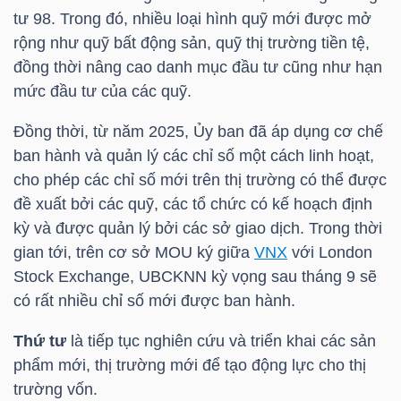
YẾU
tư 98. Trong đó, nhiều loại hình quỹ mới được mở
rộng như quỹ bất động sản, quỹ thị trường tiền tệ,
đồng thời nâng cao danh mục đầu tư cũng như hạn
mức đầu tư của các quỹ.
TIÊU
Đồng thời, từ năm 2025, Ủy ban đã áp dụng cơ chế
DÙNG
ban hành và quản lý các chỉ số một cách linh hoạt,
THIẾT
cho phép các chỉ số mới trên thị trường có thể được
YẾU
đề xuất bởi các quỹ, các tổ chức có kế hoạch định
kỳ và được quản lý bởi các sở giao dịch. Trong thời
gian tới, trên cơ sở MOU ký giữa
VNX
với London
Stock Exchange, UBCKNN kỳ vọng sau tháng 9 sẽ
có rất nhiều chỉ số mới được ban hành.
CHĂM
SÓC
Thứ tư
là tiếp tục nghiên cứu và triển khai các sản
SỨC
phẩm mới, thị trường mới để tạo động lực cho thị
KHỎE
trường vốn.