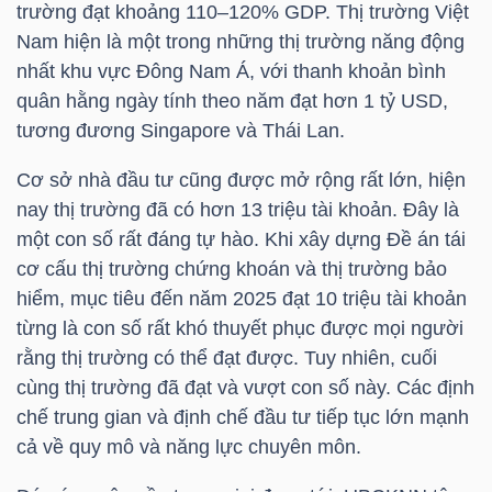
trường đạt khoảng 110–120% GDP. Thị trường Việt
Nam hiện là một trong những thị trường năng động
TÀI
nhất khu vực Đông Nam Á, với thanh khoản bình
CHÍNH
quân hằng ngày tính theo năm đạt hơn 1
tỷ USD
,
CÁ
tương đương Singapore và Thái Lan.
NHÂN
Cơ sở nhà đầu tư cũng được mở rộng rất lớn, hiện
nay thị trường đã có hơn 13 triệu tài khoản. Đây là
một con số rất đáng tự hào. Khi xây dựng Đề án tái
PHÂN
cơ cấu thị trường chứng khoán và thị trường bảo
TÍCH
hiểm, mục tiêu đến năm 2025 đạt 10 triệu tài khoản
VIETSTOCKFINANCE
từng là con số rất khó thuyết phục được mọi người
rằng thị trường có thể đạt được. Tuy nhiên, cuối
cùng thị trường đã đạt và vượt con số này. Các định
chế trung gian và định chế đầu tư tiếp tục lớn mạnh
VĨ
cả về quy mô và năng lực chuyên môn.
MÔ