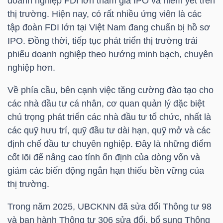
doanh nghiệp FDI lớn tham gia IPO và niêm yết trên
NGUYÊN
thị trường. Hiện nay, có rất nhiều ứng viên là các
VẬT
tập đoàn FDI lớn tại Việt Nam đang chuẩn bị hồ sơ
LIỆU
IPO. Đồng thời, tiếp tục phát triển thị trường trái
phiếu doanh nghiệp theo hướng minh bạch, chuyên
nghiệp hơn.
Về phía cầu, bên cạnh việc tăng cường đào tạo cho
CÔNG
các nhà đầu tư cá nhân, cơ quan quản lý đặc biệt
NGHIỆP
chú trọng phát triển các nhà đầu tư tổ chức, nhất là
các quỹ hưu trí, quỹ đầu tư dài hạn, quỹ mở và các
định chế đầu tư chuyên nghiệp. Đây là những điểm
cốt lõi để nâng cao tính ổn định của dòng vốn và
giảm các biến động ngắn hạn thiếu bền vững của
TIÊU
thị trường.
DÙNG
KHÔNG
Trong năm 2025, UBCKNN đã sửa đổi Thông tư 98
THIẾT
và ban hành Thông tư 306 sửa đổi, bổ sung Thông