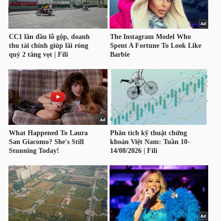
ngữ
(-)
Dịch
vụ
(-)
Đào
tạo
Sách
tài
chính