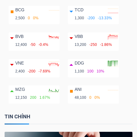
BCG
TCD
2,500
0
0%
1,300
-200
-13.33%
BVB
VBB
12,400
-50
-0.4%
13,200
-250
-1.86%
VNE
DDG
2,400
-200
-7.69%
1,100
100
10%
MZG
ANI
12,150
200
1.67%
48,100
0
0%
TIN CHÍNH