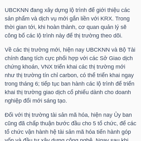
UBCKNN đang xây dựng lộ trình để giới thiệu các
sản phẩm và dịch vụ mới gắn liền với KRX. Trong
thời gian tới, khi hoàn thành, cơ quan quản lý sẽ
TÀI
công bố các lộ trình này để thị trường theo dõi.
CHÍNH
Về các thị trường mới, hiện nay UBCKNN và Bộ Tài
chính đang tích cực phối hợp với các Sở Giao dịch
chứng khoán,
VNX
triển khai các thị trường mới
như thị trường tín chỉ carbon, có thể triển khai ngay
CÔNG
trong tháng 6; tiếp tục ban hành các lộ trình để triển
NGHỆ
khai thị trường giao dịch cổ phiếu dành cho doanh
THÔNG
nghiệp đổi mới sáng tạo.
TIN
Đối với thị trường tài sản mã hóa, hiện nay Ủy ban
cũng đã chấp thuận bước đầu cho 5 tổ chức, để các
tổ chức vận hành hệ tài sản mã hóa tiến hành góp
vốn và đầu tư xây dựng công nghệ. Ngay sau khi