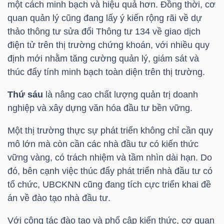
một cách minh bạch và hiệu quả hơn. Đồng thời, cơ
Mã
quan quản lý cũng đang lấy ý kiến rộng rãi về dự
chứng
thảo thông tư sửa đổi Thông tư 134 về giao dịch
khoán
điện tử trên thị trường chứng khoán, với nhiều quy
(-)
định mới nhằm tăng cường quản lý, giám sát và
thúc đẩy tính minh bạch toàn diện trên thị trường.
Tất cả
Cổ phiếu
Chỉ số
Chứng chỉ quỹ
Chứng 
Thứ sáu
là nâng cao chất lượng quản trị doanh
Lãnh
nghiệp và xây dựng văn hóa đầu tư bền vững.
đạo
Một thị trường thực sự phát triển không chỉ cần quy
(-)
mô lớn mà còn cần các nhà đầu tư có kiến thức
Tất cả
Người nội bộ
Người liên quan
Cổ đông lớn
vững vàng, có trách nhiệm và tầm nhìn dài hạn. Do
đó, bên cạnh việc thúc đẩy phát triển nhà đầu tư có
Tin
tổ chức, UBCKNN cũng đang tích cực triển khai đề
tức
án về đào tạo nhà đầu tư.
(-)
Với công tác đào tạo và phổ cập kiến thức, cơ quan