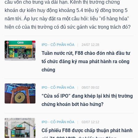
cầu vốn cho trung và dài hạn. Kênh thị trường chứng
khoán dự kiến huy động khoảng 5.4 triệu tỷ đồng trong 5
năm tới. Áp lực này đặt ra một câu hỏi: liệu "rổ hàng hóa"
hiện có của thị trường có đủ sức gánh vác trọng trách đó?
IPO - CỔ PHẦN HÓA
24/07 12:28
Tuần nước rút, F88 chào đón nhà đầu tư
tổ chức đăng ký mua phát hành ra công
chúng
IPO - CỔ PHẦN HÓA
08/07 09:02
“Cửa sổ IPO” đang khép lại khi thị trường
chứng khoán bớt hào hứng?
IPO - CỔ PHẦN HÓA
02/07 12:12
Cổ phiếu F88 được chấp thuận phát hành