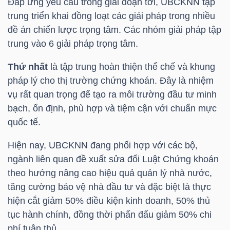
Đáp ứng yêu cầu trong giai đoạn tới, UBCKNN tập
trung triển khai đồng loạt các giải pháp trong nhiều
đề án chiến lược trọng tâm. Các nhóm giải pháp tập
NGÀNH
trung vào 6 giải pháp trọng tâm.
Thứ nhất
là tập trung hoàn thiện thể chế và khung
pháp lý cho thị trường chứng khoán. Đây là nhiệm
DOANH
vụ rất quan trọng để tạo ra môi trường đầu tư minh
NGHIỆP
bạch, ổn định, phù hợp và tiệm cận với chuẩn mực
quốc tế.
Hiện nay, UBCKNN đang phối hợp với các bộ,
CỔ
ngành liên quan đề xuất sửa đổi Luật Chứng khoán
PHIẾU
theo hướng nâng cao hiệu quả quản lý nhà nước,
tăng cường bảo vệ nhà đầu tư và đặc biệt là thực
hiện cắt giảm 50% điều kiện kinh doanh, 50% thủ
PHÁI
tục hành chính, đồng thời phấn đấu giảm 50% chi
SINH
phí tuân thủ.