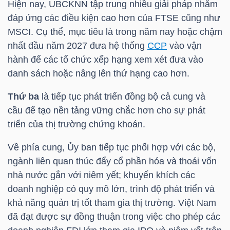
Hiện nay, UBCKNN tập trung nhiều giải pháp nhằm
LIỆU
đáp ứng các điều kiện cao hơn của FTSE cũng như
MSCI. Cụ thể, mục tiêu là trong năm nay hoặc chậm
Ngành
nhất đầu năm 2027 đưa hệ thống
CCP
vào vận
(-)
hành để các tổ chức xếp hạng xem xét đưa vào
danh sách hoặc nâng lên thứ hạng cao hơn.
VS-
SECTOR
Thứ ba
là tiếp tục phát triển đồng bộ cả cung và
cầu để tạo nền tảng vững chắc hơn cho sự phát
triển của thị trường chứng khoán.
Về phía cung, Ủy ban tiếp tục phối hợp với các bộ,
ngành liên quan thúc đẩy cổ phần hóa và thoái vốn
NĂNG
nhà nước gắn với niêm yết; khuyến khích các
LƯỢNG
doanh nghiệp có quy mô lớn, trình độ phát triển và
khả năng quản trị tốt tham gia thị trường. Việt Nam
đã đạt được sự đồng thuận trong việc cho phép các