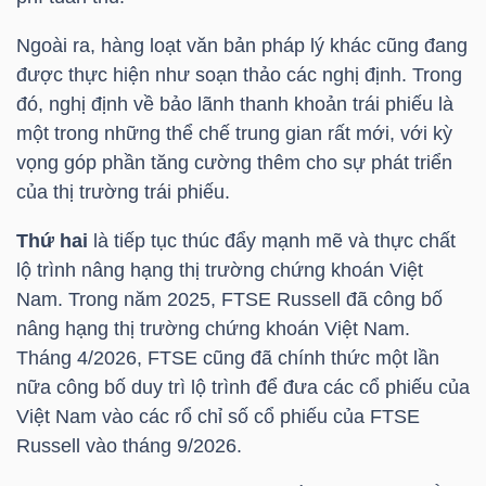
Ngoài ra, hàng loạt văn bản pháp lý khác cũng đang
được thực hiện như soạn thảo các nghị định. Trong
TRÁI
đó, nghị định về bảo lãnh thanh khoản trái phiếu là
PHIẾU
một trong những thể chế trung gian rất mới, với kỳ
vọng góp phần tăng cường thêm cho sự phát triển
của thị trường trái phiếu.
CÔNG
Thứ hai
là tiếp tục thúc đẩy mạnh mẽ và thực chất
CỤ
lộ trình nâng hạng thị trường chứng khoán Việt
ĐẦU
Nam. Trong năm 2025, FTSE Russell đã công bố
TƯ
nâng hạng thị trường chứng khoán Việt Nam.
Tháng 4/2026, FTSE cũng đã chính thức một lần
nữa công bố duy trì lộ trình để đưa các cổ phiếu của
TRUY
Việt Nam vào các rổ chỉ số cổ phiếu của FTSE
XUẤT
Russell vào tháng 9/2026.
DỮ