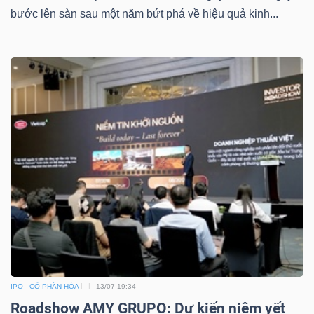
bước lên sàn sau một năm bứt phá về hiệu quả kinh...
IPO - CỔ PHẦN HÓA
13/07 19:34
Roadshow AMY GRUPO: Dự kiến niêm yết