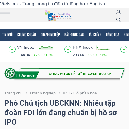
Vietstock - Trang thông tin điện tử tổng hợp
English
TIN MỚI
CHỨNG KHOÁN
DOANH NGHIỆP
BẤT ĐỘNG SẢN
TÀI CHÍNH
HÀNG HÓA
KIN
Tất cả
Tính năng
Ngành
Mã chứng khoán
Lãnh
VN-Index
HNX-Index
Tính
1768.06
3.28
0.19%
293.44
0.80
0.27%
năng
(-)
VIETSTOCK
Trang chủ
Doanh nghiệp
IPO - Cổ phần hóa
Phó Chủ tịch UBCKNN: Nhiều tập
đoàn FDI lớn đang chuẩn bị hồ sơ
CHỨNG
IPO
KHOÁN