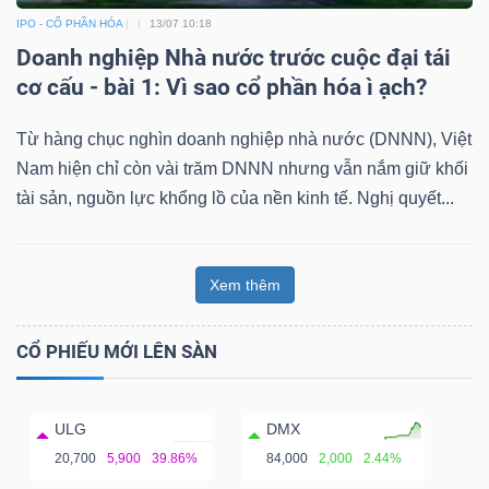
IPO - CỔ PHẦN HÓA
13/07 10:18
Doanh nghiệp Nhà nước trước cuộc đại tái
cơ cấu - bài 1: Vì sao cổ phần hóa ì ạch?
Từ hàng chục nghìn doanh nghiệp nhà nước (DNNN), Việt
Nam hiện chỉ còn vài trăm DNNN nhưng vẫn nắm giữ khối
tài sản, nguồn lực khổng lồ của nền kinh tế. Nghị quyết...
Xem thêm
CỔ PHIẾU MỚI LÊN SÀN
ULG
DMX
20,700
5,900
39.86%
84,000
2,000
2.44%