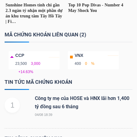
MÃ CHỨNG KHOÁN LIÊN QUAN (2)
Công
cụ
đầu
CCP
VNX
tư
23,500
3,000
400
0
%
+14.63%
TIN TỨC MÃ CHỨNG KHOÁN
Công ty mẹ của HOSE và HNX lãi hơn 1,400
Truyền
1
tỷ đồng sau 6 tháng
thông
04/08 18:39
tài
chính