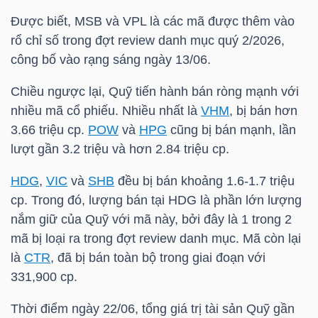
Được biết,
MSB
và
VPL
là các mã được thêm vào
rổ chỉ số trong đợt review danh mục quý 2/2026,
TRÁI
công bố vào rạng sáng ngày 13/06.
PHIẾU
Chiều ngược lại, Quỹ tiến hành bán ròng mạnh với
nhiều mã cổ phiếu. Nhiều nhất là
VHM
, bị bán hơn
3.66 triệu cp.
POW
và
HPG
cũng bị bán mạnh, lần
CÔNG
lượt gần 3.2 triệu và hơn 2.84 triệu cp.
CỤ
HDG
,
VIC
và
SHB
đều bị bán khoảng 1.6-1.7 triệu
ĐẦU
cp. Trong đó, lượng bán tại
HDG
là phần lớn lượng
TƯ
nắm giữ của Quỹ với mã này, bởi đây là 1 trong 2
mã bị loại ra trong đợt review danh mục. Mã còn lại
là
CTR
, đã bị bán toàn bộ trong giai đoạn với
TRUY
331,900 cp.
XUẤT
Thời điểm ngày 22/06, tổng giá trị tài sản Quỹ gần
DỮ