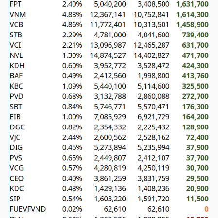
HÀNG
HÓA
KINH
TẾ
THẾ
GIỚI
ĐÔNG
DƯƠNG