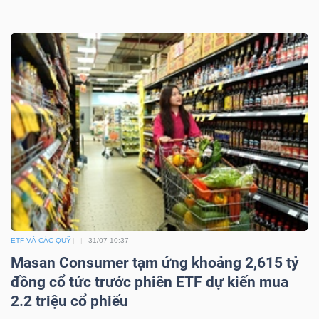
ngữ
(-)
Dịch
vụ
(-)
Đào
tạo
ETF VÀ CÁC QUỸ
31/07 10:37
Masan Consumer tạm ứng khoảng 2,615 tỷ
Sách
đồng cổ tức trước phiên ETF dự kiến mua
tài
2.2 triệu cổ phiếu
chính