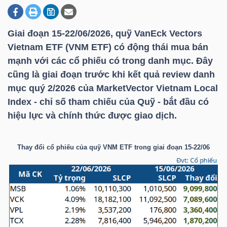
Giai đoạn 15-22/06/2026, quỹ VanEck Vectors
DOANH
Vietnam ETF (
VNM ETF
) có động thái mua bán
NGHIỆP
mạnh với các cổ phiếu có trong danh mục. Đây
cũng là giai đoạn trước khi kết quả review danh
mục quý 2/2026 của MarketVector Vietnam Local
BẤT
Index - chỉ số tham chiếu của Quỹ - bắt đầu có
ĐỘNG
hiệu lực và chính thức được giao dịch.
SẢN
Thay đổi cổ phiếu của quỹ
VNM ETF
trong giai đoạn 15-22/06
TÀI
CHÍNH