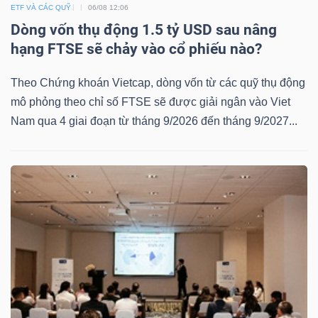
ETF VÀ CÁC QUỸ
06/08 12:06
Dòng vốn thụ động 1.5 tỷ USD sau nâng
hạng FTSE sẽ chảy vào cổ phiếu nào?
TÀI
Theo Chứng khoán Vietcap, dòng vốn từ các quỹ thụ động
CHÍNH
mô phỏng theo chỉ số FTSE sẽ được giải ngân vào Viet
Nam qua 4 giai đoạn từ tháng 9/2026 đến tháng 9/2027...
CÔNG
NGHỆ
THÔNG
TIN