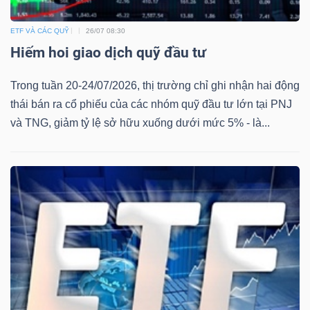
ETF VÀ CÁC QUỸ
26/07 08:30
Hiếm hoi giao dịch quỹ đầu tư
Dữ
liệu
Trong tuần 20-24/07/2026, thị trường chỉ ghi nhận hai động
tài
thái bán ra cổ phiếu của các nhóm quỹ đầu tư lớn tại PNJ
chính
và TNG, giảm tỷ lệ sở hữu xuống dưới mức 5% - là...