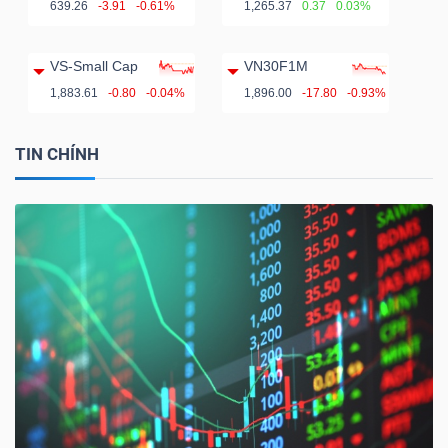
639.26
-3.91
-0.61%
1,265.37
0.37
0.03%
VS-Small Cap
VN30F1M
1,883.61
-0.80
-0.04%
1,896.00
-17.80
-0.93%
TIN CHÍNH