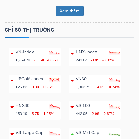
Xem thêm
CHỈ SỐ THỊ TRƯỜNG
VN-Index
HNX-Index
1,764.78
-11.68
-0.66%
292.64
-0.95
-0.32%
UPCoM-Index
VN30
126.82
-0.33
-0.26%
1,902.79
-14.09
-0.74%
HNX30
VS 100
453.19
-5.75
-1.25%
442.05
-2.98
-0.67%
VS-Large Cap
VS-Mid Cap