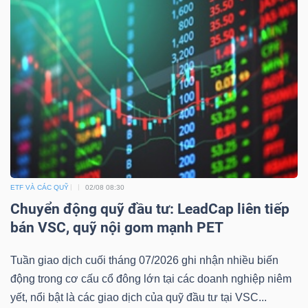
Bài
viết
của
tác
giả
(-)
Báo
cáo
ETF VÀ CÁC QUỸ
02/08 08:30
phân
Chuyển động quỹ đầu tư: LeadCap liên tiếp
tích
bán VSC, quỹ nội gom mạnh PET
(-)
Tuần giao dịch cuối tháng 07/2026 ghi nhận nhiều biến
động trong cơ cấu cổ đông lớn tại các doanh nghiệp niêm
Thuật
yết, nổi bật là các giao dịch của quỹ đầu tư tại VSC...