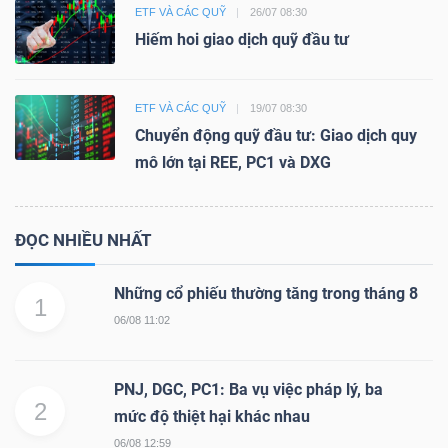
ETF VÀ CÁC QUỸ
26/07 08:30
Hiếm hoi giao dịch quỹ đầu tư
ETF VÀ CÁC QUỸ
19/07 08:30
Chuyển động quỹ đầu tư: Giao dịch quy
mô lớn tại REE, PC1 và DXG
ĐỌC NHIỀU NHẤT
Những cổ phiếu thường tăng trong tháng 8
1
06/08 11:02
PNJ, DGC, PC1: Ba vụ việc pháp lý, ba
2
mức độ thiệt hại khác nhau
06/08 12:59