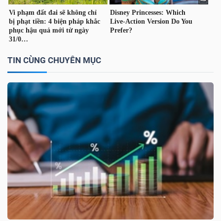
YẾU
TIN CÙNG CHUYÊN MỤC
TIÊU
DÙNG
THIẾT
YẾU
CHĂM
SÓC
SỨC
KHỎE