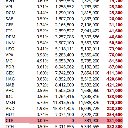
TÀI
CHÍNH
CÁ
NHÂN
PHÂN
TÍCH
VIETSTOCKFINANCE
VĨ
MÔ