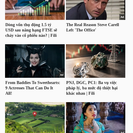
NGUYÊN
VẬT
LIỆU
CÔNG
NGHIỆP
TIÊU
DÙNG
KHÔNG
THIẾT