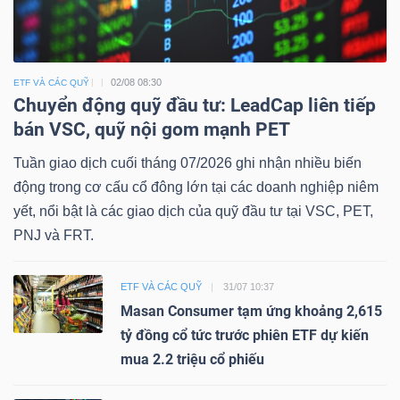
02/08 08:30
ETF VÀ CÁC QUỸ
Chuyển động quỹ đầu tư: LeadCap liên tiếp
bán VSC, quỹ nội gom mạnh PET
Tuần giao dịch cuối tháng 07/2026 ghi nhận nhiều biến
động trong cơ cấu cổ đông lớn tại các doanh nghiệp niêm
yết, nổi bật là các giao dịch của quỹ đầu tư tại VSC, PET,
PNJ và FRT.
ETF VÀ CÁC QUỸ
31/07 10:37
Masan Consumer tạm ứng khoảng 2,615
tỷ đồng cổ tức trước phiên ETF dự kiến
mua 2.2 triệu cổ phiếu