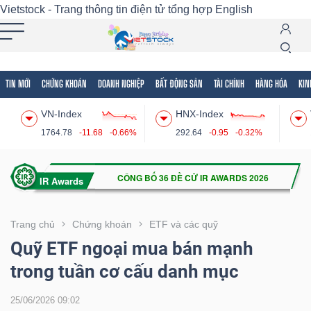
Vietstock - Trang thông tin điện tử tổng hợp
English
TIN MỚI
CHỨNG KHOÁN
DOANH NGHIỆP
BẤT ĐỘNG SẢN
TÀI CHÍNH
HÀNG HÓA
KIN
Tất cả
Tính năng
Ngành
Mã chứng khoán
Lãnh
VN-Index
HNX-Index
Tính
1764.78
-11.68
-0.66%
292.64
-0.95
-0.32%
năng
(-)
VIETSTOCK
Trang chủ
Chứng khoán
ETF và các quỹ
Quỹ ETF ngoại mua bán mạnh
trong tuần cơ cấu danh mục
CHỨNG
KHOÁN
25/06/2026 09:02