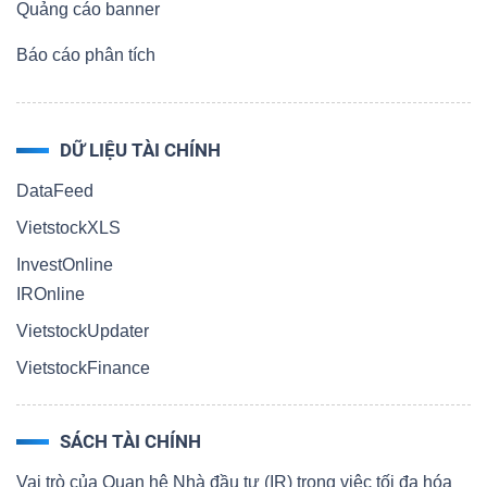
Quảng cáo banner
Báo cáo phân tích
DỮ LIỆU TÀI CHÍNH
DataFeed
VietstockXLS
InvestOnline
IROnline
VietstockUpdater
VietstockFinance
SÁCH TÀI CHÍNH
Vai trò của Quan hệ Nhà đầu tư (IR) trong việc tối đa hóa