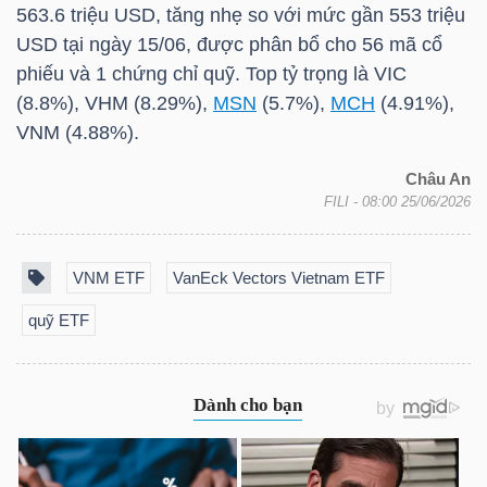
563.6
triệu USD
, tăng nhẹ so với mức gần 553
triệu
LIỆU
USD
tại ngày 15/06, được phân bổ cho 56 mã cổ
phiếu và 1 chứng chỉ quỹ. Top tỷ trọng là
VIC
Ngành
(8.8%),
VHM
(8.29%),
MSN
(5.7%),
MCH
(4.91%),
(-)
VNM
(4.88%).
VS-
Châu An
SECTOR
FILI
- 08:00 25/06/2026
VNM ETF
VanEck Vectors Vietnam ETF
quỹ ETF
NĂNG
LƯỢNG