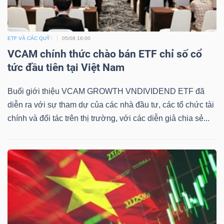
DỊCH
VỤ
TRUYỀN
ETF VÀ CÁC QUỸ
05/08 16:00
THÔNG
VCAM chính thức chào bán ETF chỉ số cổ
tức đầu tiên tại Việt Nam
Buổi giới thiệu VCAM GROWTH VNDIVIDEND ETF đã
diễn ra với sự tham dự của các nhà đầu tư, các tổ chức tài
TIỆN
chính và đối tác trên thị trường, với các diễn giả chia sẻ...
ÍCH
BẤT
ĐỘNG
SẢN