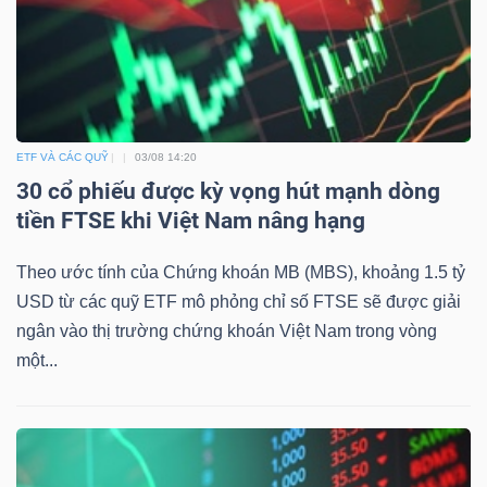
Mã
chứng
khoán
(-)
ETF VÀ CÁC QUỸ
03/08 14:20
Tất cả
Cổ phiếu
Chỉ số
Chứng chỉ quỹ
Chứng 
30 cổ phiếu được kỳ vọng hút mạnh dòng
tiền FTSE khi Việt Nam nâng hạng
Lãnh
đạo
Theo ước tính của Chứng khoán MB (MBS), khoảng 1.5 tỷ
(-)
USD từ các quỹ ETF mô phỏng chỉ số FTSE sẽ được giải
ngân vào thị trường chứng khoán Việt Nam trong vòng
Tất cả
Người nội bộ
Người liên quan
Cổ đông lớn
một...
Tin
tức
(-)