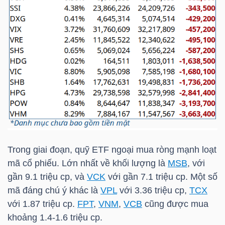
NGÀNH
DOANH
NGHIỆP
CỔ
Trong giai đoạn, quỹ ETF ngoại mua ròng mạnh loạt
PHIẾU
mã cổ phiếu. Lớn nhất về khối lượng là
MSB
, với
gần 9.1 triệu cp, và
VCK
với gần 7.1 triệu cp. Một số
mã đáng chú ý khác là
VPL
với 3.36 triệu cp,
TCX
với 1.87 triệu cp.
FPT
,
VNM
,
VCB
cũng được mua
PHÁI
khoảng 1.4-1.6 triệu cp.
SINH