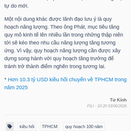
LIỆU
tự do mới.
Một nội dung khác được lãnh đạo lưu ý là quy
Ngành
hoạch năng lượng. Theo ông Phát, mục tiêu tăng
(-)
quy mô kinh tế lên nhiều lần trong những thập niên
VS-
tới sẽ kéo theo nhu cầu năng lượng tăng tương
SECTOR
ứng. Vì vậy, quy hoạch năng lượng cần được xây
dựng song hành với quy hoạch tăng trưởng để
tránh trở thành điểm nghẽn trong tương lai.
*
Hơn 10.3 tỷ USD kiều hối chuyển về TPHCM trong
năm 2025
NĂNG
LƯỢNG
Tử Kính
FILI
- 10:20 03/06/2026
kiều hối
TPHCM
quy hoạch 100 năm