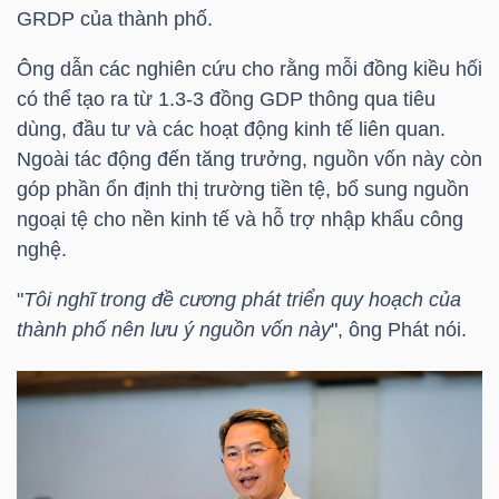
HÀNG
GRDP của thành phố.
HÓA
Ông dẫn các nghiên cứu cho rằng mỗi đồng kiều hối
có thể tạo ra từ 1.3-3 đồng GDP thông qua tiêu
dùng, đầu tư và các hoạt động kinh tế liên quan.
KINH
Ngoài tác động đến tăng trưởng, nguồn vốn này còn
TẾ
góp phần ổn định thị trường tiền tệ, bổ sung nguồn
ngoại tệ cho nền kinh tế và hỗ trợ nhập khẩu công
nghệ.
THẾ
"
Tôi nghĩ trong đề cương phát triển quy hoạch của
GIỚI
thành phố nên lưu ý nguồn vốn này
", ông Phát nói.
ĐÔNG
DƯƠNG