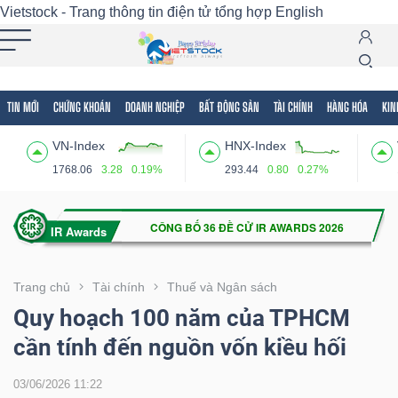
Vietstock - Trang thông tin điện tử tổng hợp
English
TIN MỚI
CHỨNG KHOÁN
DOANH NGHIỆP
BẤT ĐỘNG SẢN
TÀI CHÍNH
HÀNG HÓA
KIN
Tất cả
Tính năng
Ngành
Mã chứng khoán
Lãnh
VN-Index
HNX-Index
Tính
1768.06
3.28
0.19%
293.44
0.80
0.27%
năng
(-)
VIETSTOCK
Trang chủ
Tài chính
Thuế và Ngân sách
Quy hoạch 100 năm của TPHCM
cần tính đến nguồn vốn kiều hối
CHỨNG
KHOÁN
03/06/2026 11:22