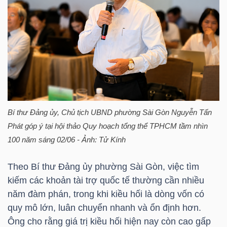
TÀI
CHÍNH
CÁ
NHÂN
Bí thư Đảng ủy, Chủ tịch UBND phường Sài Gòn Nguyễn Tấn
PHÂN
Phát góp ý tại hội thảo Quy hoạch tổng thể TPHCM tầm nhìn
TÍCH
100 năm sáng 02/06 - Ảnh: Tử Kính
VIETSTOCKFINANCE
Theo Bí thư Đảng ủy phường Sài Gòn, việc tìm
kiếm các khoản tài trợ quốc tế thường cần nhiều
năm đàm phán, trong khi kiều hối là dòng vốn có
VĨ
quy mô lớn, luân chuyển nhanh và ổn định hơn.
MÔ
Ông cho rằng giá trị kiều hối hiện nay còn cao gấp