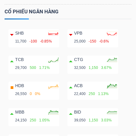
CỔ PHIẾU NGÂN HÀNG
SHB
VPB
11,700
-100
-0.85%
25,000
-150
-0.6%
TCB
CTG
29,700
500
1.71%
32,500
1,150
3.67%
HDB
ACB
26,550
0
0%
22,400
250
1.13%
MBB
BID
24,150
250
1.05%
39,050
1,150
3.03%