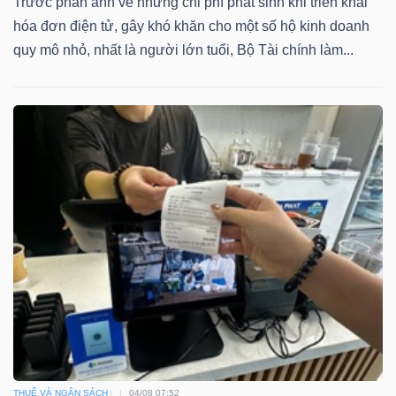
ngữ
Trước phản ánh về những chi phí phát sinh khi triển khai
(-)
hóa đơn điện tử, gây khó khăn cho một số hộ kinh doanh
quy mô nhỏ, nhất là người lớn tuổi, Bộ Tài chính làm...
Dịch
vụ
(-)
Đào
tạo
Sách
tài
chính
THUẾ VÀ NGÂN SÁCH
04/08 07:52