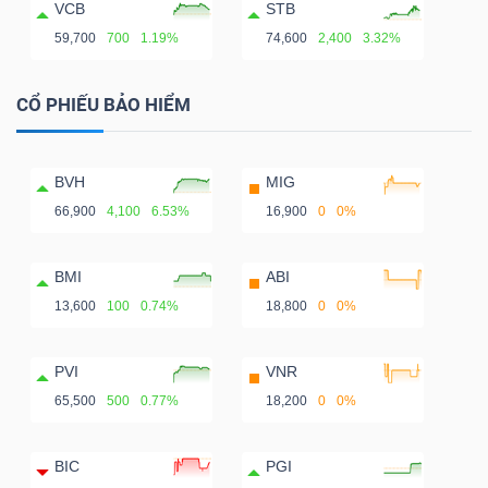
VCB
STB
59,700
700
1.19%
74,600
2,400
3.32%
CỔ PHIẾU BẢO HIỂM
BVH
MIG
66,900
4,100
6.53%
16,900
0
0%
BMI
ABI
13,600
100
0.74%
18,800
0
0%
PVI
VNR
65,500
500
0.77%
18,200
0
0%
BIC
PGI