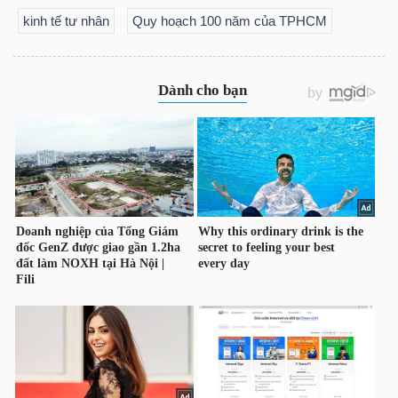
NGUYÊN
kinh tế tư nhân
Quy hoạch 100 năm của TPHCM
VẬT
LIỆU
CÔNG
NGHIỆP
TIÊU
DÙNG
KHÔNG
THIẾT