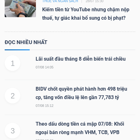
THUẾ VÀ NGÂN SÁCH
28/07 15:30
Kiếm tiền từ YouTube nhưng chậm nộp
thuế, tự giác khai bổ sung có bị phạt?
ĐỌC NHIỀU NHẤT
Lãi suất đầu tháng 8 diễn biến trái chiều
1
07/08 14:05
BIDV chốt quyền phát hành hơn 498 triệu
2
cp, tăng vốn điều lệ lên gần 77,783 tỷ
07/08 15:12
Theo dấu dòng tiền cá mập 07/08: Khối
3
ngoại bán ròng mạnh VHM, TCB, VPB