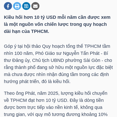
Kiều hối hơn 10
tỷ USD
mỗi năm cần được xem
DOANH
là một nguồn vốn chiến lược trong quy hoạch
NGHIỆP
dài hạn của TPHCM.
Góp ý tại hội thảo Quy hoạch tổng thể TPHCM tầm
BẤT
nhìn 100 năm, Phó Giáo sư Nguyễn Tấn Phát - Bí
ĐỘNG
thư Đảng ủy, Chủ tịch UBND phường Sài Gòn - cho
SẢN
rằng thành phố đang sở hữu một nguồn lực đặc biệt
mà chưa được nhìn nhận đúng tầm trong các định
hướng phát triển, đó là kiều hối.
TÀI
Theo ông Phát, năm 2025, lượng kiều hối chuyển
CHÍNH
về TPHCM đạt hơn 10
tỷ USD
. Đây là dòng tiền
được bơm trực tiếp vào nền kinh tế, không qua
trung gian, với quy mô tương đương khoảng 10%