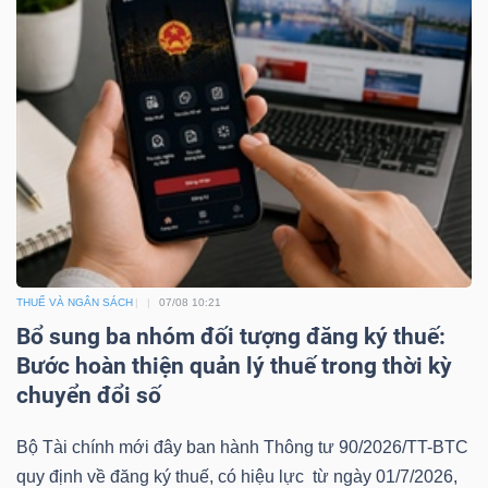
DỊCH
VỤ
TRUYỀN
THÔNG
TIỆN
ÍCH
THUẾ VÀ NGÂN SÁCH
07/08 10:21
Bổ sung ba nhóm đối tượng đăng ký thuế:
Bước hoàn thiện quản lý thuế trong thời kỳ
chuyển đổi số
BẤT
ĐỘNG
Bộ Tài chính mới đây ban hành Thông tư 90/2026/TT-BTC
SẢN
quy định về đăng ký thuế, có hiệu lực từ ngày 01/7/2026,