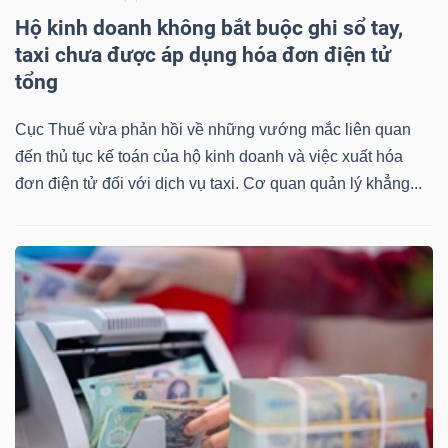
Hộ kinh doanh không bắt buộc ghi sổ tay,
taxi chưa được áp dụng hóa đơn điện tử
tổng
Công
Cục Thuế vừa phản hồi về những vướng mắc liên quan
cụ
đến thủ tục kế toán của hộ kinh doanh và việc xuất hóa
đầu
đơn điện tử đối với dịch vụ taxi. Cơ quan quản lý khẳng...
tư
Truyền
thông
tài
chính