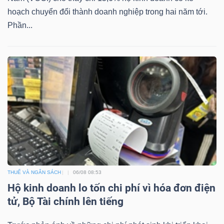
hoạch chuyển đổi thành doanh nghiệp trong hai năm tới.
Bài
Phần...
viết
của
tác
giả
(-)
Báo
cáo
phân
tích
THUẾ VÀ NGÂN SÁCH
06/08 08:53
(-)
Hộ kinh doanh lo tốn chi phí vì hóa đơn điện
tử, Bộ Tài chính lên tiếng
Thuật