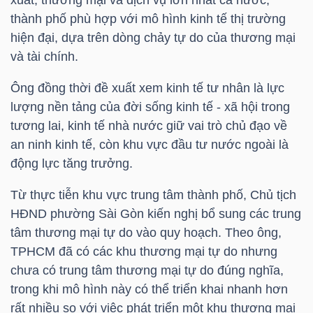
thành phố phù hợp với mô hình kinh tế thị trường
hiện đại, dựa trên dòng chảy tự do của thương mại
và tài chính.
TRÁI
PHIẾU
Ông đồng thời đề xuất xem kinh tế tư nhân là lực
lượng nền tảng của đời sống kinh tế - xã hội trong
tương lai, kinh tế nhà nước giữ vai trò chủ đạo về
CÔNG
an ninh kinh tế, còn khu vực đầu tư nước ngoài là
CỤ
động lực tăng trưởng.
ĐẦU
Từ thực tiễn khu vực trung tâm thành phố, Chủ tịch
TƯ
HĐND phường Sài Gòn kiến nghị bổ sung các trung
tâm thương mại tự do vào quy hoạch. Theo ông,
TPHCM đã có các khu thương mại tự do nhưng
TRUY
chưa có trung tâm thương mại tự do đúng nghĩa,
XUẤT
trong khi mô hình này có thể triển khai nhanh hơn
DỮ
rất nhiều so với việc phát triển một khu thương mại