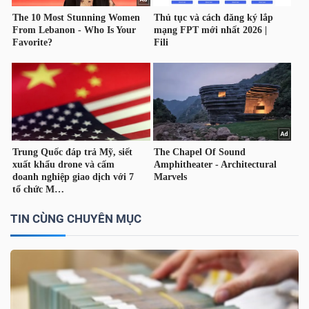
YẾU
TIÊU
DÙNG
THIẾT
YẾU
TIN CÙNG CHUYÊN MỤC
CHĂM
SÓC
SỨC
KHỎE