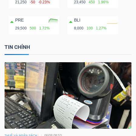
21,250
-50
-0.23%
23,450
450
1.96%
PRE
BLI
29,500
500
1.72%
8,000
100
1.27%
TIN CHÍNH
06/08 08:53
THUẾ VÀ NGÂN SÁCH