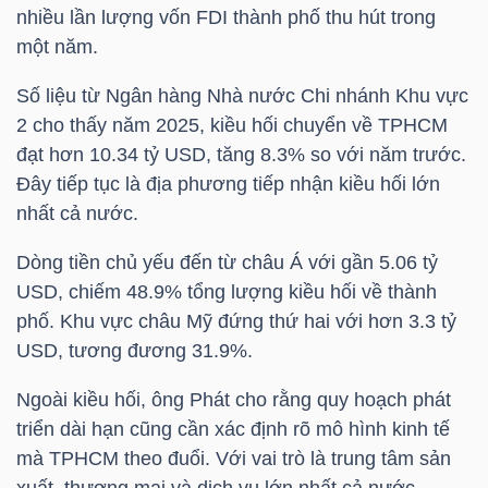
nhiều lần lượng vốn FDI thành phố thu hút trong
một năm.
NGÀNH
Số liệu từ Ngân hàng Nhà nước Chi nhánh Khu vực
2 cho thấy năm 2025, kiều hối chuyển về TPHCM
đạt hơn 10.34
tỷ USD
, tăng 8.3% so với năm trước.
DOANH
Đây tiếp tục là địa phương tiếp nhận kiều hối lớn
NGHIỆP
nhất cả nước.
Dòng tiền chủ yếu đến từ châu Á với gần 5.06
tỷ
USD
, chiếm 48.9% tổng lượng kiều hối về thành
CỔ
phố. Khu vực châu Mỹ đứng thứ hai với hơn 3.3
tỷ
PHIẾU
USD
, tương đương 31.9%.
Ngoài kiều hối, ông Phát cho rằng quy hoạch phát
triển dài hạn cũng cần xác định rõ mô hình kinh tế
PHÁI
mà TPHCM theo đuổi. Với vai trò là trung tâm sản
SINH
xuất, thương mại và dịch vụ lớn nhất cả nước,