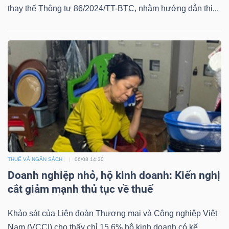
thay thế Thông tư 86/2024/TT-BTC, nhằm hướng dẫn thi...
Mã
chứng
khoán
(-)
Tất cả
Cổ phiếu
Chỉ số
Chứng chỉ quỹ
Chứng 
Lãnh
đạo
(-)
Tất cả
Người nội bộ
Người liên quan
Cổ đông lớn
THUẾ VÀ NGÂN SÁCH
06/08 14:30
Doanh nghiệp nhỏ, hộ kinh doanh: Kiến nghị
Tin
cắt giảm mạnh thủ tục về thuế
tức
(-)
Khảo sát của Liên đoàn Thương mại và Công nghiệp Việt
Nam (VCCI) cho thấy chỉ 15,6% hộ kinh doanh có kế