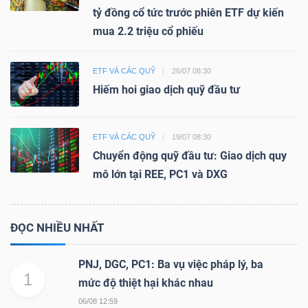
tỷ đồng cổ tức trước phiên ETF dự kiến
mua 2.2 triệu cổ phiếu
ETF VÀ CÁC QUỸ
26/07 08:30
Hiếm hoi giao dịch quỹ đầu tư
ETF VÀ CÁC QUỸ
19/07 08:30
Chuyển động quỹ đầu tư: Giao dịch quy
mô lớn tại REE, PC1 và DXG
ĐỌC NHIỀU NHẤT
PNJ, DGC, PC1: Ba vụ việc pháp lý, ba
1
mức độ thiệt hại khác nhau
06/08 12:59