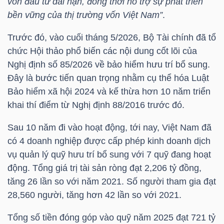
vốn đầu tư dài hạn, đồng thời hỗ trợ sự phát triển
bền vững của thị trường vốn Việt Nam”
.
Trước đó, vào cuối tháng 5/2026, Bộ Tài chính đã tổ
TRÁI
chức Hội thảo phổ biến các nội dung cốt lõi của
PHIẾU
Nghị định số 85/2026 về bảo hiểm hưu trí bổ sung.
Đây là bước tiến quan trọng nhằm cụ thể hóa Luật
Bảo hiểm xã hội 2024 và kế thừa hơn 10 năm triển
CÔNG
khai thí điểm từ Nghị định 88/2016 trước đó.
CỤ
Sau 10 năm đi vào hoạt động, tới nay, Việt Nam đã
ĐẦU
có 4 doanh nghiệp được cấp phép kinh doanh dịch
TƯ
vụ quản lý quỹ hưu trí bổ sung với 7 quỹ đang hoạt
động. Tổng giá trị tài sản ròng đạt 2,206 tỷ đồng,
tăng 26 lần so với năm 2021. Số người tham gia đạt
TRUY
28,560 người, tăng hơn 42 lần so với 2021.
XUẤT
Tổng số tiền đóng góp vào quỹ năm 2025 đạt 721 tỷ
DỮ