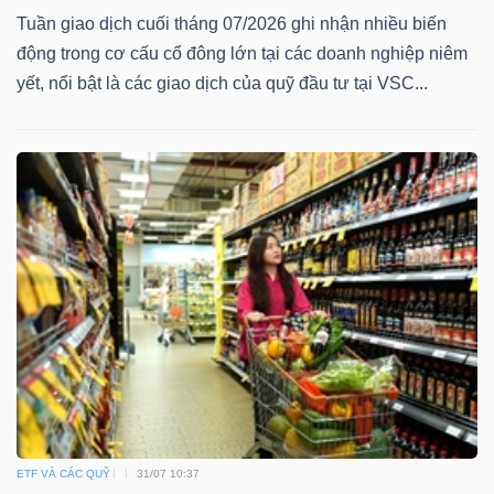
Tuần giao dịch cuối tháng 07/2026 ghi nhận nhiều biến
động trong cơ cấu cổ đông lớn tại các doanh nghiệp niêm
yết, nổi bật là các giao dịch của quỹ đầu tư tại VSC...
Dữ
liệu
tài
chính
ETF VÀ CÁC QUỸ
31/07 10:37