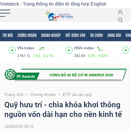
Vietstock - Trang thông tin điện tử tổng hợp
English
TIN MỚI
CHỨNG KHOÁN
DOANH NGHIỆP
BẤT ĐỘNG SẢN
TÀI CHÍNH
HÀNG HÓA
KIN
Tất cả
Tính năng
Ngành
Mã chứng khoán
Lãnh
VN-Index
HNX-Index
Tính
1767.71
2.93
0.17%
292.69
0.05
0.02%
năng
(-)
VIETSTOCK
Trang chủ
Chứng khoán
ETF và các quỹ
Quỹ hưu trí - chìa khóa khơi thông
nguồn vốn dài hạn cho nền kinh tế
CHỨNG
KHOÁN
19/06/2026 09:31