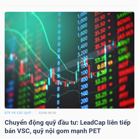
Công
cụ
đầu
tư
Truyền
thông
ETF VÀ CÁC QUỸ
02/08 08:30
tài
Chuyển động quỹ đầu tư: LeadCap liên tiếp
chính
bán VSC, quỹ nội gom mạnh PET