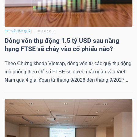
Mã
chứng
khoán
ETF VÀ CÁC QUỸ
06/08 12:06
(-)
Dòng vốn thụ động 1.5 tỷ USD sau nâng
Tất cả
Cổ phiếu
Chỉ số
Chứng chỉ quỹ
Chứng 
hạng FTSE sẽ chảy vào cổ phiếu nào?
Lãnh
Theo Chứng khoán Vietcap, dòng vốn từ các quỹ thụ động
đạo
mô phỏng theo chỉ số FTSE sẽ được giải ngân vào Viet
(-)
Nam qua 4 giai đoạn từ tháng 9/2026 đến tháng 9/2027...
Tất cả
Người nội bộ
Người liên quan
Cổ đông lớn
Tin
tức
(-)