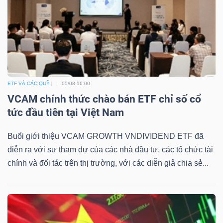
Bài
viết
của
tác
giả
ETF VÀ CÁC QUỸ
05/08 16:00
(-)
VCAM chính thức chào bán ETF chỉ số cổ
tức đầu tiên tại Việt Nam
Báo
cáo
Buổi giới thiệu VCAM GROWTH VNDIVIDEND ETF đã
phân
diễn ra với sự tham dự của các nhà đầu tư, các tổ chức tài
tích
chính và đối tác trên thị trường, với các diễn giả chia sẻ...
(-)
Thuật