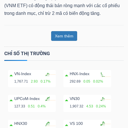
(VNM ETF) có động thái bán ròng mạnh với các cổ phiếu
trong danh mục, chỉ trừ 2 mã có biến động tăng.
Xem thêm
CHỈ SỐ THỊ TRƯỜNG
VN-Index
HNX-Index
1,767.71
2.93
0.17%
292.69
0.05
0.02%
UPCoM-Index
VN30
127.33
0.51
0.4%
1,907.32
4.53
0.24%
HNX30
VS 100