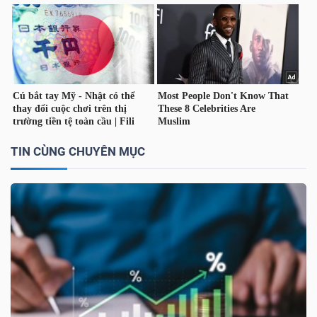
DỊCH
VỤ
TRUYỀN
THÔNG
TIỆN
TIN CÙNG CHUYÊN MỤC
ÍCH
BẤT
ĐỘNG
SẢN