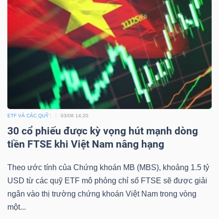
ngữ
(-)
Dịch
vụ
(-)
Đào
ETF VÀ CÁC QUỸ
03/08 14:20
tạo
30 cổ phiếu được kỳ vọng hút mạnh dòng
tiền FTSE khi Việt Nam nâng hạng
Theo ước tính của Chứng khoán MB (MBS), khoảng 1.5 tỷ
USD từ các quỹ ETF mô phỏng chỉ số FTSE sẽ được giải
Sách
ngân vào thị trường chứng khoán Việt Nam trong vòng
tài
một...
chính