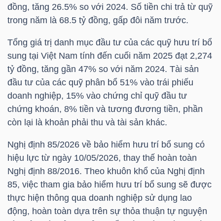
đồng, tăng 26.5% so với 2024. Số tiền chi trả từ quỹ
LIỆU
trong năm là 68.5 tỷ đồng, gấp đôi năm trước.
Ngành
Tổng giá trị danh mục đầu tư của các quỹ hưu trí bổ
(-)
sung tại Việt Nam tính đến cuối năm 2025 đạt 2,274
tỷ đồng, tăng gần 47% so với năm 2024. Tài sản
VS-
đầu tư của các quỹ phân bổ 51% vào trái phiếu
SECTOR
doanh nghiệp, 15% vào chứng chỉ quỹ đầu tư
chứng khoán, 8% tiền và tương đương tiền, phần
còn lại là khoản phải thu và tài sản khác.
Nghị định 85/2026 về bảo hiểm hưu trí bổ sung có
NĂNG
hiệu lực từ ngày 10/05/2026, thay thế hoàn toàn
LƯỢNG
Nghị định 88/2016. Theo khuôn khổ của Nghị định
85, việc tham gia bảo hiểm hưu trí bổ sung sẽ được
thực hiện thông qua doanh nghiệp sử dụng lao
động, hoàn toàn dựa trên sự thỏa thuận tự nguyện