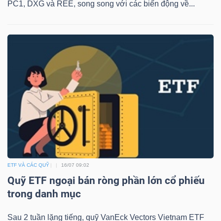
PC1, DXG và REE, song song với các biến động về...
ETF VÀ CÁC QUỸ
16/07 09:02
Quỹ ETF ngoại bán ròng phần lớn cổ phiếu
trong danh mục
Sau 2 tuần lặng tiếng, quỹ VanEck Vectors Vietnam ETF