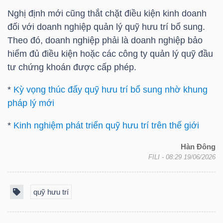
YẾU
Nghị định mới cũng thắt chặt điều kiện kinh doanh
đối với doanh nghiệp quản lý quỹ hưu trí bổ sung.
Theo đó, doanh nghiệp phải là doanh nghiệp bảo
hiểm đủ điều kiện hoặc các công ty quản lý quỹ đầu
TIÊU
tư chứng khoán được cấp phép.
DÙNG
*
Kỳ vọng thúc đẩy quỹ hưu trí bổ sung nhờ khung
THIẾT
pháp lý mới
YẾU
*
Kinh nghiệm phát triển quỹ hưu trí trên thế giới
Hàn Đông
FILI
- 08:29 19/06/2026
CHĂM
SÓC
quỹ hưu trí
SỨC
KHỎE