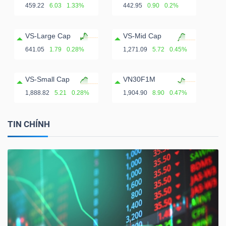
459.22
6.03
1.33%
442.95
0.90
0.2%
VS-Large Cap
VS-Mid Cap
641.05
1.79
0.28%
1,271.09
5.72
0.45%
VS-Small Cap
VN30F1M
1,888.82
5.21
0.28%
1,904.90
8.90
0.47%
TIN CHÍNH