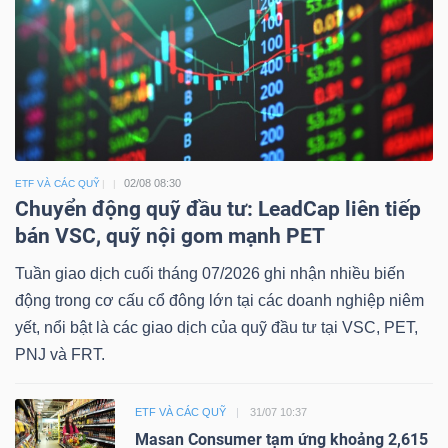
02/08 08:30
ETF VÀ CÁC QUỸ
Chuyển động quỹ đầu tư: LeadCap liên tiếp
bán VSC, quỹ nội gom mạnh PET
Tuần giao dịch cuối tháng 07/2026 ghi nhận nhiều biến
động trong cơ cấu cổ đông lớn tại các doanh nghiệp niêm
yết, nổi bật là các giao dịch của quỹ đầu tư tại VSC, PET,
PNJ và FRT.
ETF VÀ CÁC QUỸ
31/07 10:37
Masan Consumer tạm ứng khoảng 2,615