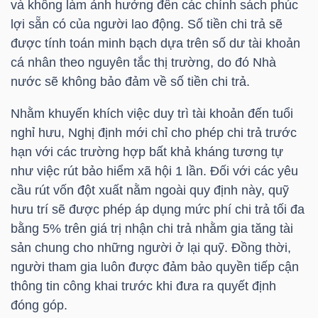
và không làm ảnh hưởng đến các chính sách phúc
NGUYÊN
lợi sẵn có của người lao động. Số tiền chi trả sẽ
VẬT
được tính toán minh bạch dựa trên số dư tài khoản
LIỆU
cá nhân theo nguyên tắc thị trường, do đó Nhà
nước sẽ không bảo đảm về số tiền chi trả.
Nhằm khuyến khích việc duy trì tài khoản đến tuổi
nghỉ hưu, Nghị định mới chỉ cho phép chi trả trước
CÔNG
hạn với các trường hợp bất khả kháng tương tự
NGHIỆP
như việc rút bảo hiểm xã hội 1 lần. Đối với các yêu
cầu rút vốn đột xuất nằm ngoài quy định này, quỹ
hưu trí sẽ được phép áp dụng mức phí chi trả tối đa
bằng 5% trên giá trị nhận chi trả nhằm gia tăng tài
TIÊU
sản chung cho những người ở lại quỹ. Đồng thời,
DÙNG
người tham gia luôn được đảm bảo quyền tiếp cận
KHÔNG
thông tin công khai trước khi đưa ra quyết định
đóng góp.
THIẾT