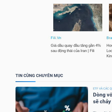
NGUYÊN
VẬT
LIỆU
CÔNG
NGHIỆP
TIN CÙNG CHUYÊN MỤC
TIÊU
ETF VÀ CÁC 
DÙNG
Dòng vố
KHÔNG
sẽ chảy
THIẾT