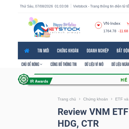
Thứ Sáu, 07/08/2026
01:03:09
Vietstock - Trang thông tin điện tử 
VN-Index
1764.78
-11.68
Tất cả
Tính năng
Ngành
Mã chứng khoán
Lãnh
TIN MỚI
CHỨNG KHOÁN
DOANH NGHIỆP
BẤT ĐỘ
Tính
năng
CHỦ ĐỀ NÓNG
CÔNG BỐ THÔNG TIN
DỮ LIỆU VĨ MÔ
DỮ LIỆU NGÀ
(-)
VIETSTOCK
Trang chủ
Chứng khoán
ETF và
Review VNM ETF 
CHỨNG
HDG, CTR
KHOÁN