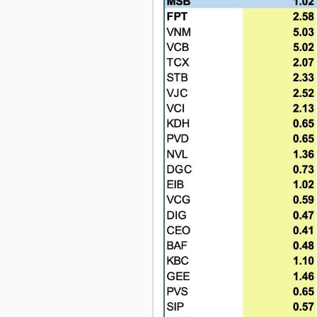
HÀNG
HÓA
KINH
TẾ
THẾ
GIỚI
ĐÔNG
DƯƠNG