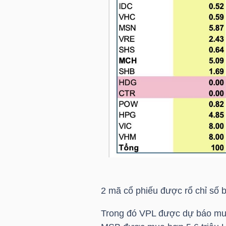
NGÀNH
DOANH
NGHIỆP
CỔ
PHIẾU
2 mã cổ phiếu được rổ chỉ số 
PHÁI
Trong đó
VPL
được dự báo mua 
SINH