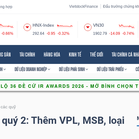
VietstockFinance
Đấu trường chứng k
tổng hợp
HNX-Index
VN30
-0.66%
292.64
-0.95
-0.32%
1902.79
-14.09
-0.74%
 đạo
Tin tức
Báo cáo phân tích
Thuật ngữ
Dịch vụ
NG SẢN
TÀI CHÍNH
HÀNG HÓA
KINH TẾ
THẾ GIỚI
TÀI CHÍNH CÁ N
NH
DỮ LIỆU DOANH NGHIỆP
DỮ LIỆU PHÁI SINH
DỮ LIỆU TRÁI PHIẾU
C
 các quỹ
quý 2: Thêm VPL, MSB, loại