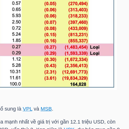
bổ sung là
VPL
và
MSB
.
mạnh nhất về giá trị với gần 12.1
triệu USD
, còn