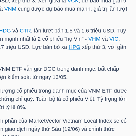
 USD
, xếp thứ 3. Xen giữa là
VCK
, dự báo mua gần 9
à
VNM
cũng được dự báo mua mạnh, giá trị lần lượt
HDG
và
CTR
, lần lượt bán 1.5 và 1.6
triệu USD
. Tuy
n mạnh nhất là 2 cổ phiếu “họ Vin” -
VHM
và
VIC
,
2.7
triệu USD
. Lực bán bỏ xa
HPG
xếp thứ 3, với gần
VNM ETF
vẫn giữ
DGC
trong danh mục, bất chấp
iện kiểm soát từ ngày 13/05.
 lượng cổ phiếu trong danh mục của
VNM ETF
được
hứng chỉ quỹ. Toàn bộ là cổ phiếu Việt. Tỷ trọng lớn
i tỷ lệ 8%.
ành phần của MarketVector Vietnam Local Index sẽ có
n giao dịch ngày thứ Sáu (19/06) và chính thức