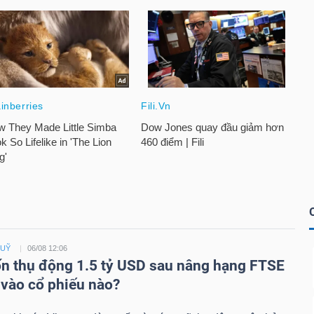
QUỸ
06/08 12:06
n thụ động 1.5 tỷ USD sau nâng hạng FTSE
 vào cổ phiếu nào?