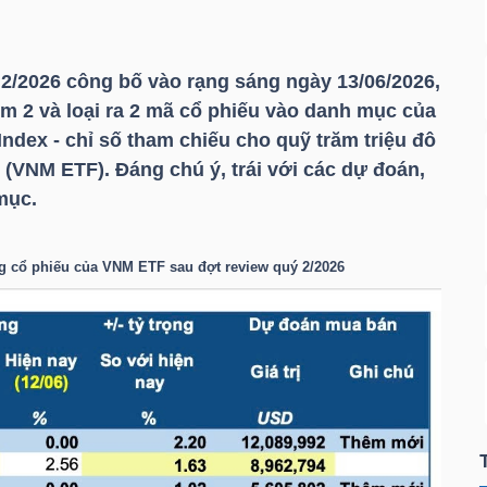
 2/2026 công bố vào rạng sáng ngày 13/06/2026,
êm 2 và loại ra 2 mã cổ phiếu vào danh mục của
ndex - chỉ số tham chiếu cho quỹ trăm triệu đô
 (
VNM ETF
). Đáng chú ý, trái với các dự đoán,
mục.
ng cổ phiếu của
VNM ETF
sau đợt review quý 2/2026