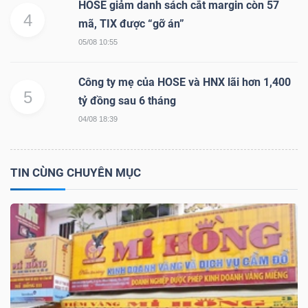
ngữ
HOSE giảm danh sách cắt margin còn 57
4
(-)
mã, TIX được “gỡ án”
05/08 10:55
Dịch
Công ty mẹ của HOSE và HNX lãi hơn 1,400
vụ
5
tỷ đồng sau 6 tháng
(-)
04/08 18:39
Đào
TIN CÙNG CHUYÊN MỤC
tạo
Sách
tài
chính