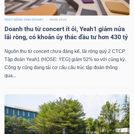
HOẠT ĐỘNG KINH DOANH
06/08 18:04
Doanh thu từ concert ít ỏi, Yeah1 giảm nửa
lãi ròng, có khoản ủy thác đầu tư hơn 430 tỷ
Nguồn thu từ concert chưa đáng kể, lãi ròng quý 2 CTCP
Tập đoàn Yeah1 (HOSE: YEG) giảm 52% so với cùng kỳ.
Công ty cũng đang tái cơ cấu cấu trúc tập đoàn thông
qua...