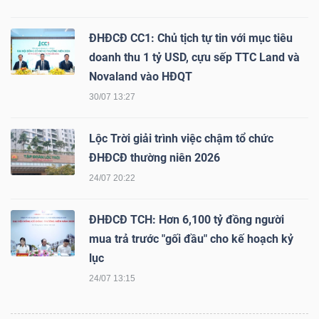
ĐHĐCĐ CC1: Chủ tịch tự tin với mục tiêu
doanh thu 1 tỷ USD, cựu sếp TTC Land và
TÀI
Novaland vào HĐQT
CHÍNH
30/07 13:27
Lộc Trời giải trình việc chậm tổ chức
ĐHĐCĐ thường niên 2026
CÔNG
24/07 20:22
NGHỆ
THÔNG
ĐHĐCĐ TCH: Hơn 6,100 tỷ đồng người
TIN
mua trả trước "gối đầu" cho kế hoạch kỷ
lục
24/07 13:15