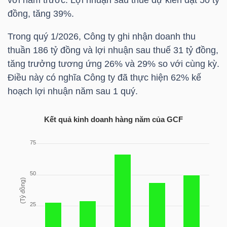
đồng, tăng 39%.
Trong quý 1/2026, Công ty ghi nhận doanh thu
TRÁI
thuần 186 tỷ đồng và lợi nhuận sau thuế 31 tỷ đồng,
PHIẾU
tăng trưởng tương ứng 26% và 29% so với cùng kỳ.
Điều này có nghĩa Công ty đã thực hiện 62% kế
hoạch lợi nhuận năm sau 1 quý.
CÔNG
CỤ
Kết quả kinh doanh hàng năm của
GCF
ĐẦU
TƯ
TRUY
XUẤT
DỮ