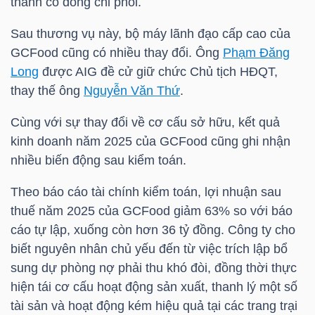
thành cổ đông chi phối.
Sau thương vụ này, bộ máy lãnh đạo cấp cao của
TÀI
GCFood cũng có nhiều thay đổi. Ông
Phạm Đăng
CHÍNH
Long
được
AIG
đề cử giữ chức Chủ tịch HĐQT,
CÁ
thay thế ông
Nguyễn Văn Thứ
.
NHÂN
Cùng với sự thay đổi về cơ cấu sở hữu, kết quả
kinh doanh năm 2025 của GCFood cũng ghi nhận
PHÂN
nhiều biến động sau kiểm toán.
TÍCH
Theo báo cáo tài chính kiểm toán, lợi nhuận sau
VIETSTOCKFINANCE
thuế năm 2025 của GCFood giảm 63% so với báo
cáo tự lập, xuống còn hơn 36 tỷ đồng. Công ty cho
biết nguyên nhân chủ yếu đến từ việc trích lập bổ
sung dự phòng nợ phải thu khó đòi, đồng thời thực
VĨ
hiện tái cơ cấu hoạt động sản xuất, thanh lý một số
MÔ
tài sản và hoạt động kém hiệu quả tại các trang trại