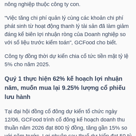
nông nghiệp thuộc công ty con.
"Việc tăng chi phí quản lý cùng các khoản chi phí
NGÀNH
phát sinh từ hoạt động thanh lý tài sản đã làm giảm
đáng kể biên lợi nhuận ròng của Doanh nghiệp so
với số liệu trước kiểm toán", GCFood cho biết.
DOANH
Công ty đồng thời dự kiến chia cổ tức tiền mặt tỷ lệ
NGHIỆP
5% cho năm 2025.
Quý 1 thực hiện 62% kế hoạch lợi nhuận
năm, muốn mua lại 9.25% lượng cổ phiếu
CỔ
PHIẾU
lưu hành
Tại đại hội đồng cổ đông dự kiến tổ chức ngày
12/06, GCFood trình cổ đông kế hoạch doanh thu
PHÁI
thuần năm 2026 đạt 800 tỷ đồng, tăng gần 15% so
SINH
với năm trước. Lợi nhuận sau thuế dự kiến đạt 50 tỷ