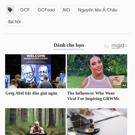
DỊCH
VỤ
GCF
GCFood
AIG
Nguyên liệu Á Châu
TRUYỀN
đại hội
THÔNG
TIỆN
ÍCH
BẤT
ĐỘNG
SẢN