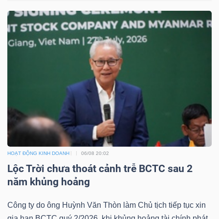
HOẠT ĐỘNG KINH DOANH
06/08 20:02
Lộc Trời chưa thoát cảnh trễ BCTC sau 2
năm khủng hoảng
Công ty do ông Huỳnh Văn Thòn làm Chủ tịch tiếp tục xin
gia hạn BCTC quý 2/2026, khi khủng hoảng tài chính phát