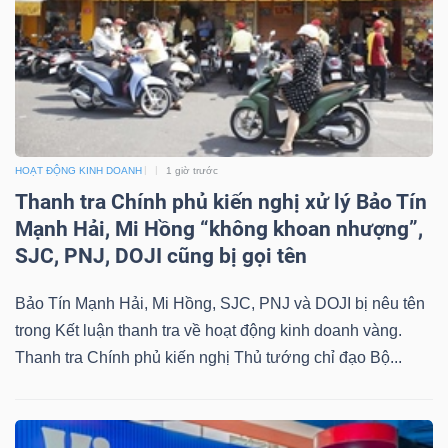
Công
cụ
HOẠT ĐỘNG KINH DOANH
1 giờ trước
đầu
Thanh tra Chính phủ kiến nghị xử lý Bảo Tín
tư
Mạnh Hải, Mi Hồng “không khoan nhượng”,
SJC, PNJ, DOJI cũng bị gọi tên
Bảo Tín Mạnh Hải, Mi Hồng, SJC, PNJ và DOJI bị nêu tên
Truyền
trong Kết luận thanh tra về hoạt động kinh doanh vàng.
Thanh tra Chính phủ kiến nghị Thủ tướng chỉ đạo Bộ...
thông
tài
chính