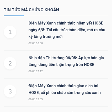
TIN TỨC MÃ CHỨNG KHOÁN
Bài
viết
Điện Máy Xanh chính thức niêm yết HOSE
của
ngày 6/8: Tái cấu trúc toàn diện, mở ra chu
tác
1
kỳ tăng trưởng mới
giả
(-)
07/08 16:00
Nhịp đập Thị trường 06/08: Áp lực bán gia
Báo
2
tăng, dòng tiền thận trọng trên HOSE
cáo
06/08 17:12
phân
tích
Điện Máy Xanh chính thức giao dịch tại
(-)
3
HOSE, cổ phiếu chào sàn trong sắc xanh
06/08 12:05
Thuật