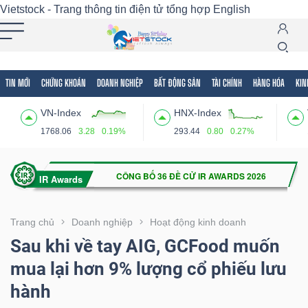
Vietstock - Trang thông tin điện tử tổng hợp
English
TIN MỚI
CHỨNG KHOÁN
DOANH NGHIỆP
BẤT ĐỘNG SẢN
TÀI CHÍNH
HÀNG HÓA
KIN
Tất cả
Tính năng
Ngành
Mã chứng khoán
Lãnh
VN-Index
HNX-Index
Tính
1768.06
3.28
0.19%
293.44
0.80
0.27%
năng
(-)
VIETSTOCK
Trang chủ
Doanh nghiệp
Hoạt động kinh doanh
Sau khi về tay AIG, GCFood muốn
mua lại hơn 9% lượng cổ phiếu lưu
CHỨNG
hành
KHOÁN