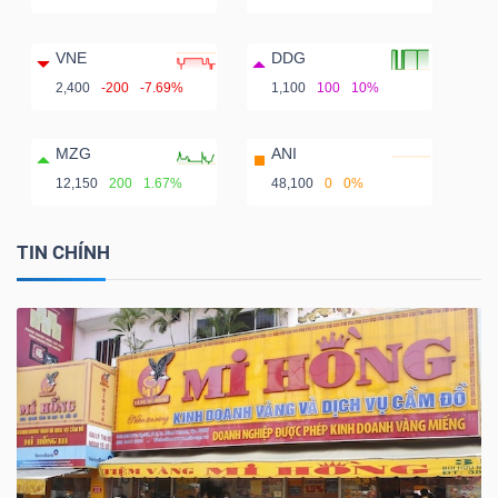
VNE
DDG
2,400
-200
-7.69%
1,100
100
10%
MZG
ANI
12,150
200
1.67%
48,100
0
0%
TIN CHÍNH