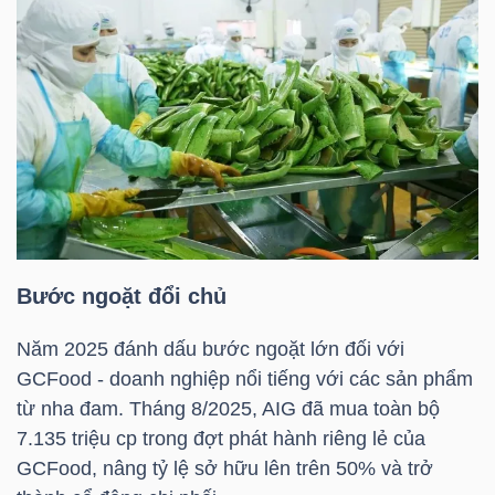
HÀNG
HÓA
KINH
TẾ
THẾ
Bước ngoặt đổi chủ
GIỚI
Năm 2025 đánh dấu bước ngoặt lớn đối với
GCFood - doanh nghiệp nổi tiếng với các sản phẩm
từ nha đam. Tháng 8/2025,
AIG
đã mua toàn bộ
ĐÔNG
7.135 triệu cp trong đợt phát hành riêng lẻ của
DƯƠNG
GCFood, nâng tỷ lệ sở hữu lên trên 50% và trở