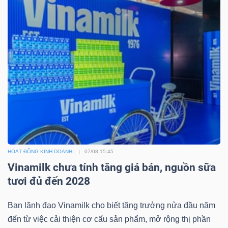
Dữ
liệu
tài
chính
HOẠT ĐỘNG KINH DOANH
07/08 15:45
Vinamilk chưa tính tăng giá bán, nguồn sữa
tươi đủ đến 2028
Ban lãnh đạo Vinamilk cho biết tăng trưởng nửa đầu năm
đến từ việc cải thiện cơ cấu sản phẩm, mở rộng thị phần