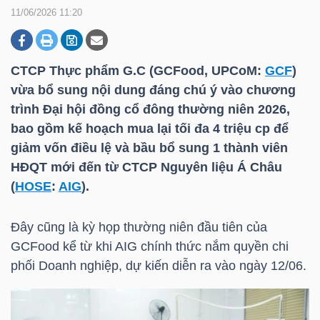
11/06/2026 11:20
DOANH
NGHIỆP
CTCP Thực phẩm G.C (GCFood, UPCoM:
GCF
)
vừa bổ sung nội dung đáng chú ý vào chương
trình Đại hội đồng cổ đông thường niên 2026,
bao gồm kế hoạch mua lại tối đa 4 triệu cp để
BẤT
giảm vốn điều lệ và bầu bổ sung 1 thành viên
ĐỘNG
HĐQT mới đến từ CTCP Nguyên liệu Á Châu
SẢN
(
HOSE
:
AIG
).
Đây cũng là kỳ họp thường niên đầu tiên của
TÀI
GCFood kể từ khi
AIG
chính thức nắm quyền chi
CHÍNH
phối Doanh nghiệp, dự kiến diễn ra vào ngày 12/06.