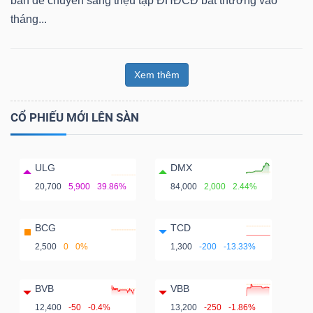
bản để chuyển sang triệu tập ĐHĐCĐ bất thường vào
tháng...
Xem thêm
CỔ PHIẾU MỚI LÊN SÀN
ULG
DMX
20,700
5,900
39.86%
84,000
2,000
2.44%
BCG
TCD
2,500
0
0%
1,300
-200
-13.33%
BVB
VBB
12,400
-50
-0.4%
13,200
-250
-1.86%