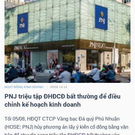
HOẠT ĐỘNG KINH DOANH
06/08 14:14
PNJ triệu tập ĐHĐCĐ bất thường để điều
chỉnh kế hoạch kinh doanh
Tối 05/08, HĐQT CTCP Vàng bạc Đá quý Phú Nhuận
(HOSE: PNJ) hủy phương án lấy ý kiến cổ đông bằng văn