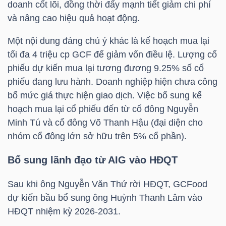
doanh cốt lõi, đồng thời đẩy mạnh tiết giảm chi phí
NGUYÊN
và nâng cao hiệu quả hoạt động.
VẬT
LIỆU
Một nội dung đáng chú ý khác là kế hoạch mua lại
tối đa 4 triệu cp
GCF
để giảm vốn điều lệ. Lượng cổ
phiếu dự kiến mua lại tương đương 9.25% số cổ
phiếu đang lưu hành. Doanh nghiệp hiện chưa công
bố mức giá thực hiện giao dịch. Việc bổ sung kế
CÔNG
hoạch mua lại cổ phiếu đến từ cổ đông Nguyễn
NGHIỆP
Minh Tú và cổ đông Võ Thanh Hậu (đại diện cho
nhóm cổ đông lớn sở hữu trên 5% cổ phần).
Bổ sung lãnh đạo từ
AIG
vào HĐQT
TIÊU
Sau khi ông
Nguyễn Văn Thứ
rời HĐQT, GCFood
DÙNG
dự kiến bầu bổ sung ông Huỳnh Thanh Lâm vào
KHÔNG
HĐQT nhiệm kỳ 2026-2031.
THIẾT