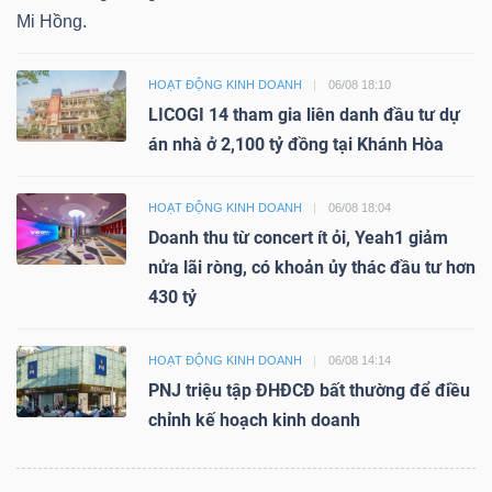
Mi Hồng.
HOẠT ĐỘNG KINH DOANH
06/08 18:10
LICOGI 14 tham gia liên danh đầu tư dự
án nhà ở 2,100 tỷ đồng tại Khánh Hòa
HOẠT ĐỘNG KINH DOANH
06/08 18:04
Doanh thu từ concert ít ỏi, Yeah1 giảm
nửa lãi ròng, có khoản ủy thác đầu tư hơn
430 tỷ
HOẠT ĐỘNG KINH DOANH
06/08 14:14
PNJ triệu tập ĐHĐCĐ bất thường để điều
chỉnh kế hoạch kinh doanh