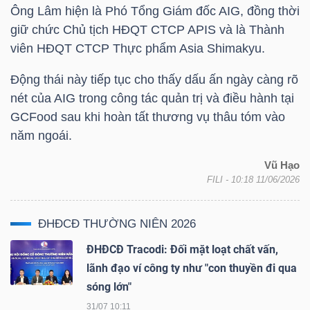
YẾU
Ông Lâm hiện là Phó Tổng Giám đốc
AIG
, đồng thời
giữ chức Chủ tịch HĐQT CTCP APIS và là Thành
viên HĐQT CTCP Thực phẩm Asia Shimakyu.
Động thái này tiếp tục cho thấy dấu ấn ngày càng rõ
TIÊU
nét của
AIG
trong công tác quản trị và điều hành tại
DÙNG
GCFood sau khi hoàn tất thương vụ thâu tóm vào
THIẾT
năm ngoái.
YẾU
Vũ Hạo
FILI
- 10:18 11/06/2026
ĐHĐCĐ THƯỜNG NIÊN 2026
CHĂM
ĐHĐCĐ Tracodi: Đối mặt loạt chất vấn,
SÓC
lãnh đạo ví công ty như "con thuyền đi qua
SỨC
sóng lớn"
KHỎE
31/07 10:11