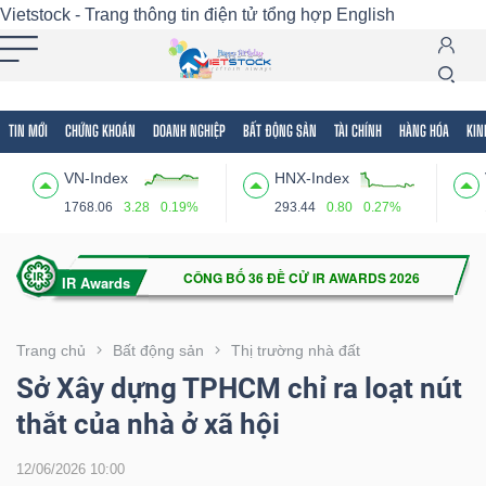
Vietstock - Trang thông tin điện tử tổng hợp
English
TIN MỚI
CHỨNG KHOÁN
DOANH NGHIỆP
BẤT ĐỘNG SẢN
TÀI CHÍNH
HÀNG HÓA
KIN
Tất cả
Tính năng
Ngành
Mã chứng khoán
Lãnh
VN-Index
HNX-Index
Tính
1768.06
3.28
0.19%
293.44
0.80
0.27%
năng
(-)
VIETSTOCK
Trang chủ
Bất động sản
Thị trường nhà đất
Sở Xây dựng TPHCM chỉ ra loạt nút
thắt của nhà ở xã hội
CHỨNG
KHOÁN
12/06/2026 10:00