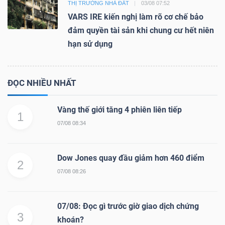
THỊ TRƯỜNG NHÀ ĐẤT
03/08 07:52
VARS IRE kiến nghị làm rõ cơ chế bảo
đảm quyền tài sản khi chung cư hết niên
hạn sử dụng
ĐỌC NHIỀU NHẤT
Vàng thế giới tăng 4 phiên liên tiếp
1
07/08 08:34
Dow Jones quay đầu giảm hơn 460 điểm
2
07/08 08:26
07/08: Đọc gì trước giờ giao dịch chứng
3
khoán?