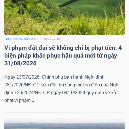
Dữ
liệu
THỊ TRƯỜNG NHÀ ĐẤT
05/08 10:40
tài
Vi phạm đất đai sẽ không chỉ bị phạt tiền: 4
chính
biện pháp khắc phục hậu quả mới từ ngày
31/08/2026
Ngày 13/07/2026, Chính phủ ban hành Nghị định
281/2026/NĐ-CP sửa đổi, bổ sung một số điều của Nghị
định 123/2024/NĐ-CP ngày 04/10/2024 quy định về xử
phạt vi phạm...