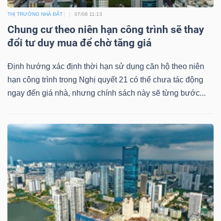
ngữ
(-)
THỊ TRƯỜNG NHÀ ĐẤT
07/08 11:13
Chung cư theo niên hạn công trình sẽ thay
đổi tư duy mua để chờ tăng giá
Dịch
vụ
Định hướng xác định thời hạn sử dụng căn hộ theo niên
(-)
hạn công trình trong Nghị quyết 21 có thể chưa tác động
ngay đến giá nhà, nhưng chính sách này sẽ từng bước...
Đào
tạo
Sách
tài
chính