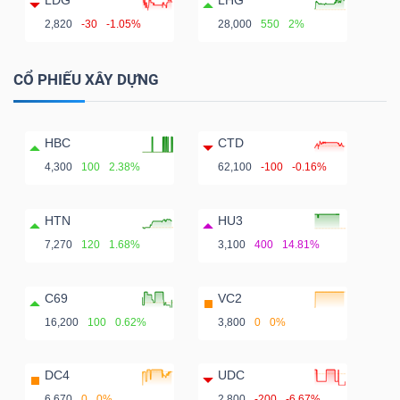
LDG
LHG
2,820
-30
-1.05%
28,000
550
2%
CỔ PHIẾU XÂY DỰNG
HBC
CTD
4,300
100
2.38%
62,100
-100
-0.16%
HTN
HU3
7,270
120
1.68%
3,100
400
14.81%
C69
VC2
16,200
100
0.62%
3,800
0
0%
DC4
UDC
6,670
0
0%
2,800
-200
-6.67%