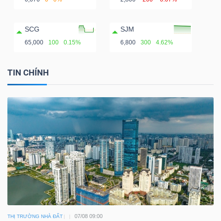
SCG
SJM
65,000
100
0.15%
6,800
300
4.62%
TIN CHÍNH
07/08 09:00
THỊ TRƯỜNG NHÀ ĐẤT