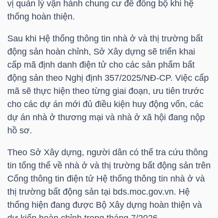
vị quản lý vận hành chung cư để đồng bộ khi hệ
thống hoàn thiện.
Sau khi Hệ thống thông tin nhà ở và thị trường bất
TÀI
động sản hoàn chỉnh, Sở Xây dựng sẽ triển khai
CHÍNH
cấp mã định danh điện tử cho các sản phẩm bất
động sản theo Nghị định 357/2025/NĐ-CP. Việc cấp
mã sẽ thực hiện theo từng giai đoạn, ưu tiên trước
cho các dự án mới đủ điều kiện huy động vốn, các
dự án nhà ở thương mại và nhà ở xã hội đang nộp
CÔNG
hồ sơ.
NGHỆ
THÔNG
Theo Sở Xây dựng, người dân có thể tra cứu thông
TIN
tin tổng thể về nhà ở và thị trường bất động sản trên
Cổng thông tin điện tử Hệ thống thông tin nhà ở và
thị trường bất động sản tại bds.moc.gov.vn. Hệ
thống hiện đang được Bộ Xây dựng hoàn thiện và
dự kiến hoàn chỉnh trong tháng 7/2026.