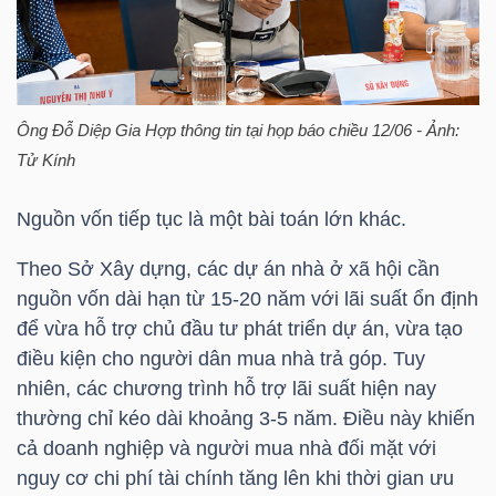
TRÁI
PHIẾU
Ông Đỗ Diệp Gia Hợp thông tin tại họp báo chiều 12/06 - Ảnh:
Tử Kính
Nguồn vốn tiếp tục là một bài toán lớn khác.
CÔNG
CỤ
Theo Sở Xây dựng, các dự án nhà ở xã hội cần
ĐẦU
nguồn vốn dài hạn từ 15-20 năm với lãi suất ổn định
TƯ
để vừa hỗ trợ chủ đầu tư phát triển dự án, vừa tạo
điều kiện cho người dân mua nhà trả góp. Tuy
nhiên, các chương trình hỗ trợ lãi suất hiện nay
thường chỉ kéo dài khoảng 3-5 năm. Điều này khiến
TRUY
cả doanh nghiệp và người mua nhà đối mặt với
XUẤT
nguy cơ chi phí tài chính tăng lên khi thời gian ưu
DỮ