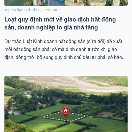
THỊ TRƯỜNG NHÀ ĐẤT
07/08 09:00
Loạt quy định mới về giao dịch bất động
sản, doanh nghiệp lo giá nhà tăng
Công
Dự thảo Luật Kinh doanh bất động sản (sửa đổi) đề xuất
cụ
mỗi bất động sản phải có mã định danh trước khi giao
đầu
dịch, đồng thời bổ sung quy định chủ đầu tư phải có bảo...
tư
Truyền
thông
tài
chính