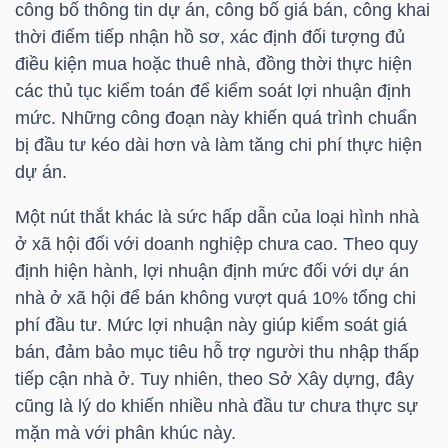
công bố thông tin dự án, công bố giá bán, công khai
thời điểm tiếp nhận hồ sơ, xác định đối tượng đủ
TÀI
điều kiện mua hoặc thuê nhà, đồng thời thực hiện
CHÍNH
các thủ tục kiểm toán để kiểm soát lợi nhuận định
CÁ
mức. Những công đoạn này khiến quá trình chuẩn
NHÂN
bị đầu tư kéo dài hơn và làm tăng chi phí thực hiện
dự án.
Một nút thắt khác là sức hấp dẫn của loại hình nhà
PHÂN
ở xã hội đối với doanh nghiệp chưa cao. Theo quy
TÍCH
định hiện hành, lợi nhuận định mức đối với dự án
VIETSTOCKFINANCE
nhà ở xã hội để bán không vượt quá 10% tổng chi
phí đầu tư. Mức lợi nhuận này giúp kiểm soát giá
bán, đảm bảo mục tiêu hỗ trợ người thu nhập thấp
tiếp cận nhà ở. Tuy nhiên, theo Sở Xây dựng, đây
VĨ
cũng là lý do khiến nhiều nhà đầu tư chưa thực sự
MÔ
mặn mà với phân khúc này.