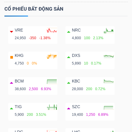
CỔ PHIẾU BẤT ĐỘNG SẢN
VRE
NRC
24,950
-350
-1.38%
4,800
100
2.13%
KHG
DXS
4,750
0
0%
5,890
10
0.17%
BCM
KBC
38,600
2,500
6.93%
28,000
200
0.72%
TIG
SZC
5,900
200
3.51%
19,400
1,250
6.89%