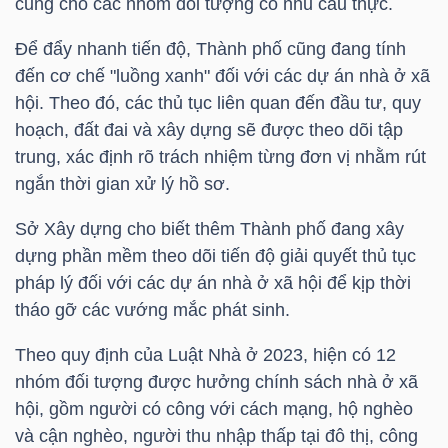
cung cho các nhóm đối tượng có nhu cầu thực.
NGUYÊN
VẬT
Để đẩy nhanh tiến độ, Thành phố cũng đang tính
LIỆU
đến cơ chế "luồng xanh" đối với các dự án nhà ở xã
hội. Theo đó, các thủ tục liên quan đến đầu tư, quy
hoạch, đất đai và xây dựng sẽ được theo dõi tập
trung, xác định rõ trách nhiệm từng đơn vị nhằm rút
ngắn thời gian xử lý hồ sơ.
CÔNG
NGHIỆP
Sở Xây dựng cho biết thêm Thành phố đang xây
dựng phần mềm theo dõi tiến độ giải quyết thủ tục
pháp lý đối với các dự án nhà ở xã hội để kịp thời
tháo gỡ các vướng mắc phát sinh.
TIÊU
Theo quy định của Luật Nhà ở 2023, hiện có 12
DÙNG
nhóm đối tượng được hưởng chính sách nhà ở xã
KHÔNG
hội, gồm người có công với cách mạng, hộ nghèo
THIẾT
và cận nghèo, người thu nhập thấp tại đô thị, công