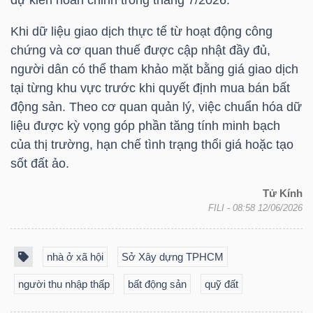
DỊCH
VỤ
Khi dữ liệu giao dịch thực tế từ hoạt động công
TRUYỀN
chứng và cơ quan thuế được cập nhật đầy đủ,
THÔNG
người dân có thể tham khảo mặt bằng giá giao dịch
tại từng khu vực trước khi quyết định mua bán bất
động sản. Theo cơ quan quản lý, việc chuẩn hóa dữ
liệu được kỳ vọng góp phần tăng tính minh bạch
của thị trường, hạn chế tình trạng thổi giá hoặc tạo
TIỆN
sốt đất ảo.
ÍCH
Tử Kính
FILI
- 08:58 12/06/2026
BẤT
nhà ở xã hội
Sở Xây dựng TPHCM
ĐỘNG
người thu nhập thấp
bất động sản
quỹ đất
SẢN