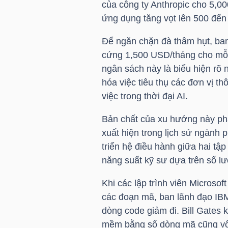
của công ty Anthropic cho 5,00
ứng dụng tăng vọt lên 500 đế
TÀI
CHÍNH
Để ngăn chặn đà thâm hụt, ban 
CÁ
cứng 1,500 USD/tháng cho mỗi 
NHÂN
ngân sách này là biểu hiện rõ 
hóa việc tiêu thụ các đơn vị t
việc trong thời đại AI.
PHÂN
Bản chất của xu hướng này phả
TÍCH
xuất hiện trong lịch sử ngành
VIETSTOCKFINANCE
triển hệ điều hành giữa hai tập
năng suất kỹ sư dựa trên số l
Khi các lập trình viên Microsof
các đoạn mã, ban lãnh đạo IB
VĨ
dòng code giảm đi. Bill Gates 
MÔ
mềm bằng số dòng mã cũng vô l