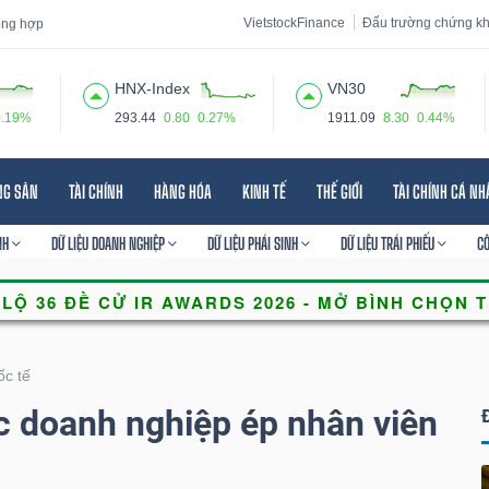
VietstockFinance
Đấu trường chứng k
tổng hợp
HNX-Index
VN30
0.19%
293.44
0.80
0.27%
1911.09
8.30
0.44%
 đạo
Tin tức
Báo cáo phân tích
Thuật ngữ
Dịch vụ
NG SẢN
TÀI CHÍNH
HÀNG HÓA
KINH TẾ
THẾ GIỚI
TÀI CHÍNH CÁ N
NH
DỮ LIỆU DOANH NGHIỆP
DỮ LIỆU PHÁI SINH
DỮ LIỆU TRÁI PHIẾU
C
ốc tế
ác doanh nghiệp ép nhân viên