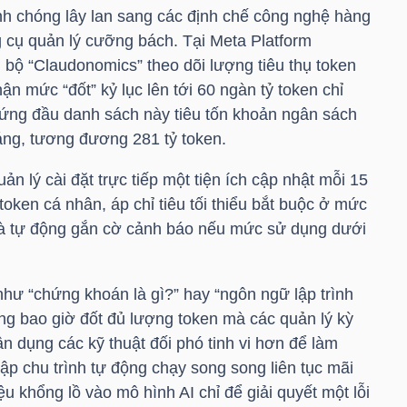
nh chóng lây lan sang các định chế công nghệ hàng
g cụ quản lý cưỡng bách. Tại Meta Platform
 bộ “Claudonomics” theo dõi lượng tiêu thụ token
ận mức “đốt” kỷ lục lên tới 60 ngàn tỷ token chỉ
ứng đầu danh sách này tiêu tốn khoản ngân sách
ng, tương đương 281 tỷ token.
ản lý cài đặt trực tiếp một tiện ích cập nhật mỗi 15
u token cá nhân, áp chỉ tiêu tối thiểu bắt buộc ở mức
à tự động gắn cờ cảnh báo nếu mức sử dụng dưới
như “chứng khoán là gì?” hay “ngôn ngữ lập trình
ng bao giờ đốt đủ lượng token mà các quản lý kỳ
ận dụng các kỹ thuật đối phó tinh vi hơn để làm
lập chu trình tự động chạy song song liên tục mãi
u khổng lồ vào mô hình AI chỉ để giải quyết một lỗi