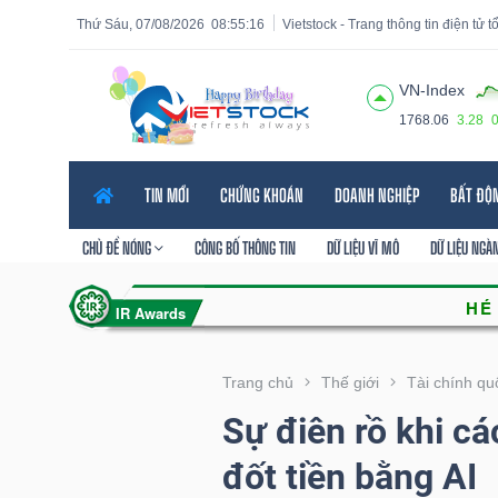
Thứ Sáu, 07/08/2026
08:55:17
Vietstock - Trang thông tin điện tử 
VN-Index
1768.06
3.28
Tất cả
Tính năng
Ngành
Mã chứng khoán
Lãnh
TIN MỚI
CHỨNG KHOÁN
DOANH NGHIỆP
BẤT ĐỘ
Tính
năng
CHỦ ĐỀ NÓNG
CÔNG BỐ THÔNG TIN
DỮ LIỆU VĨ MÔ
DỮ LIỆU NGÀ
(-)
VIETSTOCK
Trang chủ
Thế giới
Tài chính qu
Sự điên rồ khi c
CHỨNG
đốt tiền bằng AI
KHOÁN