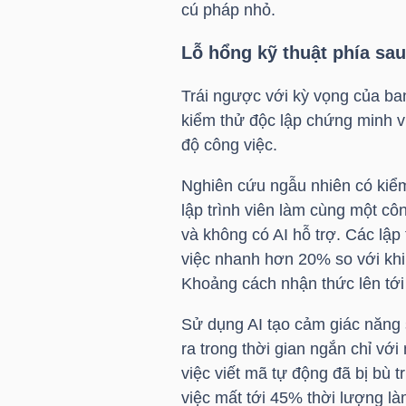
cú pháp nhỏ.
LIỆU
Lỗ hổng kỹ thuật phía sau
Ngành
(-)
Trái ngược với kỳ vọng của ban
kiểm thử độc lập chứng minh v
VS-
độ công việc.
SECTOR
Nghiên cứu ngẫu nhiên có kiể
lập trình viên làm cùng một công
và không có AI hỗ trợ. Các lập t
việc nhanh hơn 20% so với khi
Khoảng cách nhận thức lên tới
NĂNG
LƯỢNG
Sử dụng AI tạo cảm giác năng 
ra trong thời gian ngắn chỉ với
việc viết mã tự động đã bị bù 
việc mất tới 45% thời lượng làm