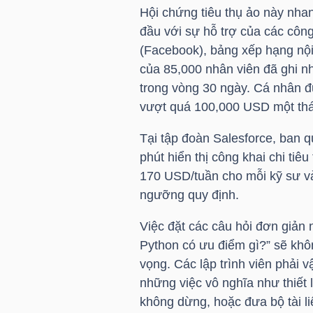
Hội chứng tiêu thụ ảo này nha
đầu với sự hỗ trợ của các côn
(Facebook), bảng xếp hạng nội
TRÁI
của 85,000 nhân viên đã ghi nh
PHIẾU
trong vòng 30 ngày. Cá nhân đ
vượt quá 100,000 USD một thá
Tại tập đoàn Salesforce, ban qu
CÔNG
phút hiển thị công khai chi tiê
CỤ
170 USD/tuần cho mỗi kỹ sư v
ĐẦU
ngưỡng quy định.
TƯ
Việc đặt các câu hỏi đơn giản 
Python có ưu điểm gì?” sẽ khô
vọng. Các lập trình viên phải v
TRUY
những việc vô nghĩa như thiết 
XUẤT
không dừng, hoặc đưa bộ tài liệ
DỮ