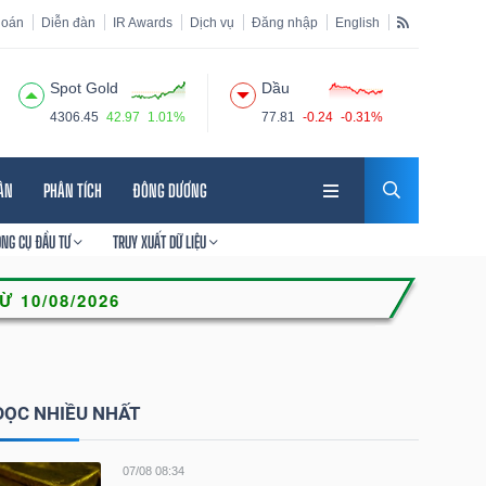
hoán
Diễn đàn
IR Awards
Dịch vụ
Đăng nhập
English
Spot Gold
Dầu
4306.45
42.97
1.01%
77.81
-0.24
-0.31%
HÂN
PHÂN TÍCH
ĐÔNG DƯƠNG
ÔNG CỤ ĐẦU TƯ
TRUY XUẤT DỮ LIỆU
ĐỌC NHIỀU NHẤT
07/08 08:34