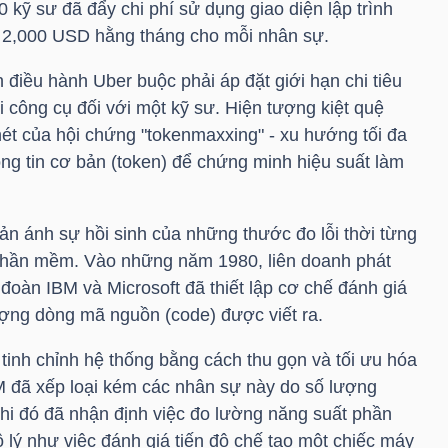
0 kỹ sư đã đẩy chi phí sử dụng giao diện lập trình
n 2,000 USD hằng tháng cho mỗi nhân sự.
điều hành Uber buộc phải áp đặt giới hạn chi tiêu
công cụ đối với một kỹ sư. Hiện tượng kiệt quệ
nét của hội chứng "tokenmaxxing" - xu hướng tối đa
hông tin cơ bản (token) để chứng minh hiệu suất làm
n ánh sự hồi sinh của những thước đo lỗi thời từng
 phần mềm. Vào những năm 1980, liên doanh phát
 đoàn IBM và Microsoft đã thiết lập cơ chế đánh giá
ượng dòng mã nguồn (code) được viết ra.
t tinh chỉnh hệ thống bằng cách thu gọn và tối ưu hóa
M đã xếp loại kém các nhân sự này do số lượng
khi đó đã nhận định việc đo lường năng suất phần
ý như việc đánh giá tiến độ chế tạo một chiếc máy