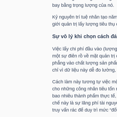
bay bằng trọng lượng của nó.
Kỷ nguyên trí tuệ nhân tạo năm
NGÀNH
giới quản trị lấy lượng tiêu th
Sự vô lý khi chọn cách đ
DOANH
Việc lấy chi phí đầu vào (lượng
NGHIỆP
một sự điên rồ về mặt quản trị
phẳng vào chất lượng sản phẩm
chỉ vì dữ liệu này dễ đo lường,
CỔ
Cách làm này tương tự việc m
PHIẾU
cho những công nhân tiêu tốn n
bao nhiêu thành phẩm thực tế,
chế này là sự lãng phí tài ngu
PHÁI
truy vấn rác để duy trì mức “đố
SINH