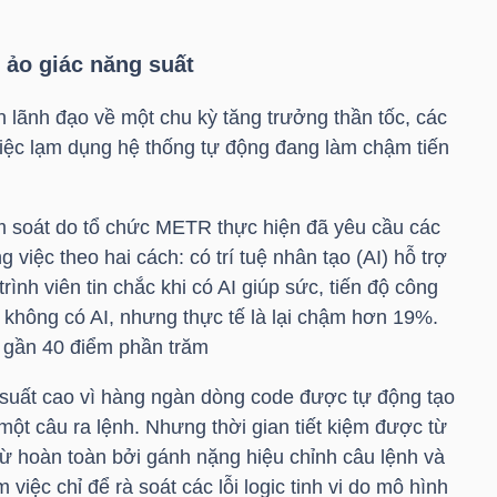
 ảo giác năng suất
 lãnh đạo về một chu kỳ tăng trưởng thần tốc, các
iệc lạm dụng hệ thống tự động đang làm chậm tiến
m soát do tổ chức METR thực hiện đã yêu cầu các
 việc theo hai cách: có trí tuệ nhân tạo (AI) hỗ trợ
rình viên tin chắc khi có AI giúp sức, tiến độ công
 không có AI, nhưng thực tế là lại chậm hơn 19%.
 gần 40 điểm phần trăm
suất cao vì hàng ngàn dòng code được tự động tạo
 một câu ra lệnh. Nhưng thời gian tiết kiệm được từ
trừ hoàn toàn bởi gánh nặng hiệu chỉnh câu lệnh và
 việc chỉ để rà soát các lỗi logic tinh vi do mô hình