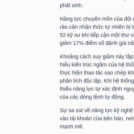
phát sinh.
NGUYÊN
VẬT
Năng lực chuyên môn của đội n
LIỆU
rào cản nhận thức tự nhiên bị 
52 kỹ sư khi tiếp cận một thư v
giảm 17% điểm số đánh giá năn
Khoảng cách suy giảm này tập 
CÔNG
hiểu kiến trúc ngầm của hệ thố
NGHIỆP
thực hiện thao tác sao chép kh
phân tích độc lập. Khi hệ thốn
thiếu năng lực tự xác định ngu
của các dòng lệnh tự động.
TIÊU
Sự sa sút về năng lực kỹ ngh
DÙNG
vào tài khoản của bên bán, nơ
KHÔNG
mạnh mẽ.
THIẾT