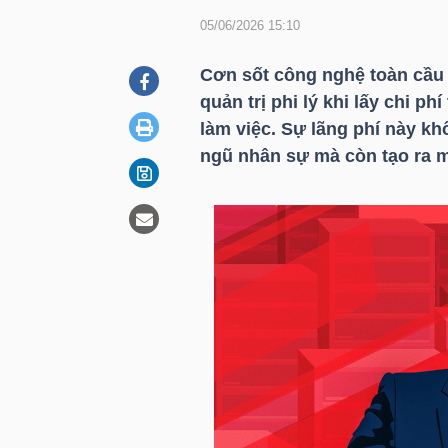
05/06/2026 15:10
DOANH
Cơn sốt công nghệ toàn cầu
NGHIỆP
quản trị phi lý khi lấy chi p
làm việc. Sự lãng phí này k
ngũ nhân sự mà còn tạo ra m
BẤT
ĐỘNG
SẢN
TÀI
CHÍNH