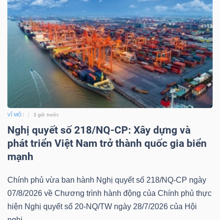
Công
cụ
đầu
tư
VĨ MÔ
3 giờ trước
Nghị quyết số 218/NQ-CP: Xây dựng và
phát triển Việt Nam trở thành quốc gia biển
mạnh
Truyền
thông
Chính phủ vừa ban hành Nghị quyết số 218/NQ-CP ngày
tài
07/8/2026 về Chương trình hành động của Chính phủ thực
chính
hiện Nghị quyết số 20-NQ/TW ngày 28/7/2026 của Hội
nghị...