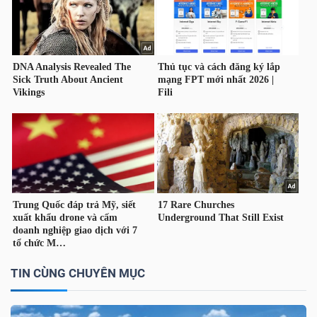
ngữ
(-)
Dịch
vụ
(-)
Đào
tạo
TIN CÙNG CHUYÊN MỤC
Sách
tài
chính