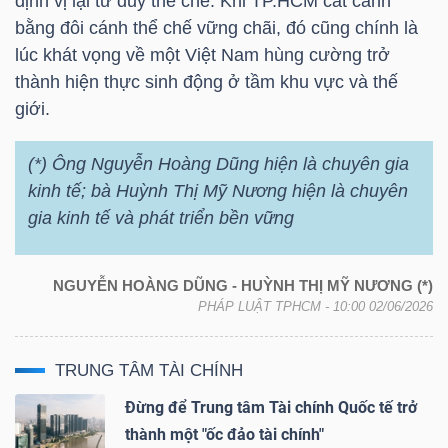
định vị lại tư duy thể chế. Khi TP.HCM cất cánh
DỊCH
bằng đôi cánh thể chế vững chãi, đó cũng chính là
VỤ
lúc khát vọng về một Việt Nam hùng cường trở
TRUYỀN
thành hiện thực sinh động ở tầm khu vực và thế
THÔNG
giới.
(*) Ông Nguyễn Hoàng Dũng hiện là chuyên gia
kinh tế; bà Huỳnh Thị Mỹ Nương hiện là chuyên
TIỆN
gia kinh tế và phát triển bền vững
ÍCH
NGUYỄN HOÀNG DŨNG - HUỲNH THỊ MỸ NƯƠNG (*)
PHÁP LUẬT TPHCM
- 10:00 02/06/2026
BẤT
TRUNG TÂM TÀI CHÍNH
ĐỘNG
Đừng để Trung tâm Tài chính Quốc tế trở
SẢN
thành một "ốc đảo tài chính"