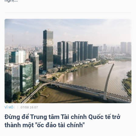
Dữ
liệu
tài
chính
VĨ MÔ
07/08 16:07
Đừng để Trung tâm Tài chính Quốc tế trở
thành một "ốc đảo tài chính"