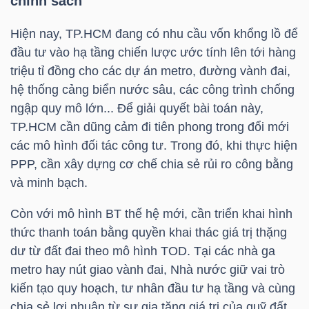
chính sách
NGUYÊN
VẬT
Hiện nay, TP.HCM đang có nhu cầu vốn khổng lồ để
LIỆU
đầu tư vào hạ tầng chiến lược ước tính lên tới hàng
triệu tỉ đồng cho các dự án metro, đường vành đai,
hệ thống cảng biển nước sâu, các công trình chống
ngập quy mô lớn... Để giải quyết bài toán này,
TP.HCM cần dũng cảm đi tiên phong trong đổi mới
CÔNG
các mô hình đối tác công tư. Trong đó, khi thực hiện
NGHIỆP
PPP, cần xây dựng cơ chế chia sẻ rủi ro công bằng
và minh bạch.
Còn với mô hình BT thế hệ mới, cần triển khai hình
thức thanh toán bằng quyền khai thác giá trị thặng
TIÊU
dư từ đất đai theo mô hình TOD. Tại các nhà ga
DÙNG
metro hay nút giao vành đai, Nhà nước giữ vai trò
KHÔNG
kiến tạo quy hoạch, tư nhân đầu tư hạ tầng và cùng
THIẾT
chia sẻ lợi nhuận từ sự gia tăng giá trị của quỹ đất