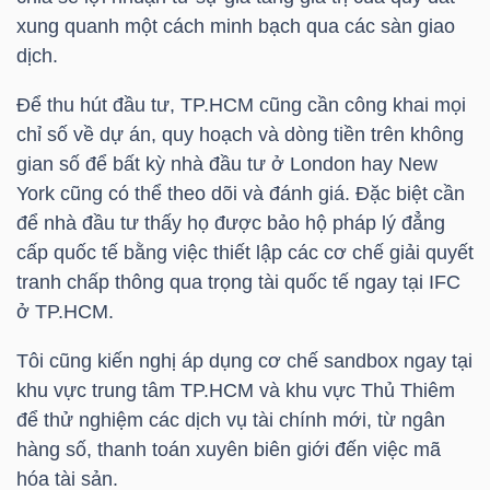
YẾU
xung quanh một cách minh bạch qua các sàn giao
dịch.
Để thu hút đầu tư, TP.HCM cũng cần công khai mọi
chỉ số về dự án, quy hoạch và dòng tiền trên không
TIÊU
gian số để bất kỳ nhà đầu tư ở London hay New
DÙNG
York cũng có thể theo dõi và đánh giá. Đặc biệt cần
THIẾT
để nhà đầu tư thấy họ được bảo hộ pháp lý đẳng
YẾU
cấp quốc tế bằng việc thiết lập các cơ chế giải quyết
tranh chấp thông qua trọng tài quốc tế ngay tại IFC
ở TP.HCM.
Tôi cũng kiến nghị áp dụng cơ chế sandbox ngay tại
CHĂM
khu vực trung tâm TP.HCM và khu vực Thủ Thiêm
SÓC
để thử nghiệm các dịch vụ tài chính mới, từ ngân
SỨC
hàng số, thanh toán xuyên biên giới đến việc mã
KHỎE
hóa tài sản.