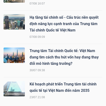
07/08 16:07
Mã
chứng
Hạ tầng tài chính số - Cấu trúc nền quyết
khoán
định năng lực cạnh tranh của Trung tâm
(-)
Tài chính Quốc tế Việt Nam
Tất cả
Cổ phiếu
Chỉ số
Chứng chỉ quỹ
Chứng 
07/08 09:09
Lãnh
Trung tâm Tài chính Quốc tế: Việt Nam
đạo
đang tìm cách thu hút vốn hay đang thay
(-)
đổi mô hình tăng trưởng?
30/07 09:38
Tất cả
Người nội bộ
Người liên quan
Cổ đông lớn
Kế hoạch phát triển Trung tâm tài chính
Tin
quốc tế tại Việt Nam đến năm 2035
tức
23/07 21:08
(-)