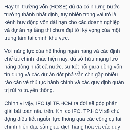
Hay thị trường vốn (HOSE) dù đã có những bước
trưởng thành nhất định, tuy nhiên trong vai trò là
NGÀNH
kênh huy động vốn dài hạn cho các doanh nghiệp
và dự án hạ tầng thì chưa đạt tới kỳ vọng của một
trung tâm tài chính khu vực.
DOANH
Với năng lực của hệ thống ngân hàng và các định
NGHIỆP
chế tài chính khác hiện nay, dù sở hữu mạng lưới
năng động nhất cả nước, sự kết nối giữa dòng vốn
tín dụng và các dự án đột phá vẫn còn gặp nhiều
rào cản về thủ tục hành chính và các quy định quản
CỔ
trị rủi ro truyền thống.
PHIẾU
Chính vì vậy, IFC tại TP.HCM ra đời sẽ góp phần
giải bài toán nêu trên. Khi có IFC, TP.HCM sẽ chủ
PHÁI
động điều tiết nguồn lực thông qua các công cụ tài
chính hiện đại, sàn giao dịch hàng hóa và các quỹ
SINH