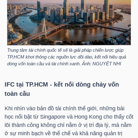
HÀNG
HÓA
KINH
TẾ
Trung tâm tài chính quốc tế sẽ là giải pháp chiến lược giúp
TP.HCM khơi thông các nguồn lực dồi dào, kết nối hiệu quả
dòng vốn toàn cầu và tài chính xanh. Ảnh: NGUYỆT NHI
THẾ
IFC tại TP.HCM - kết nối dòng chảy vốn
GIỚI
toàn cầu
Khi nhìn vào bản đồ tài chính thế giới, những bài
ĐÔNG
học nổi bật từ Singapore và Hong Kong cho thấy cốt
DƯƠNG
lõi thành công không chỉ nằm ở vị trí địa lý, mà nằm
ở sự minh bạch về thể chế và khả năng quản trị