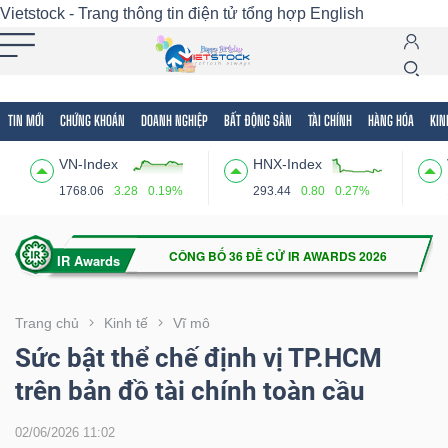
Vietstock - Trang thông tin điện tử tổng hợp
English
TIN MỚI
CHỨNG KHOÁN
DOANH NGHIỆP
BẤT ĐỘNG SẢN
TÀI CHÍNH
HÀNG HÓA
KIN
Tất cả
Tính năng
Ngành
Mã chứng khoán
Lãnh
VN-Index
HNX-Index
Tính
1768.06
3.28
0.19%
293.44
0.80
0.27%
năng
(-)
VIETSTOCK
Trang chủ
Kinh tế
Vĩ mô
Sức bật thể chế định vị TP.HCM
trên bản đồ tài chính toàn cầu
CHỨNG
KHOÁN
02/06/2026 11:02