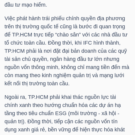
đầu tư mạo hiểm.
Việc phát hành trái phiếu chính quyền địa phương
TRÁI
trên thị trường quốc tế cũng là bước đi quan trọng
PHIẾU
để TP.HCM trực tiếp “chào sân” với các nhà đầu tư
tổ chức toàn cầu. Đồng thời, khi IFC hình thành,
TP.HCM phải là nơi đặt đại bản doanh của các quỹ
tài sản chủ quyền, ngân hàng đầu tư lớn nhưng
CÔNG
nguồn vốn thông minh, không chỉ mang tiền đến mà
CỤ
còn mang theo kinh nghiệm quản trị và mạng lưới
ĐẦU
kết nối thị trường toàn cầu.
TƯ
Ngoài ra, TP.HCM phải khai thác nguồn lực tài
chính xanh theo hướng chuẩn hóa các dự án hạ
tầng theo tiêu chuẩn ESG (môi trường - xã hội -
TRUY
quản trị). Đồng thời, tiếp cận các nguồn vốn tín
XUẤT
dụng xanh giá rẻ, bền vững để hiện thực hóa khát
DỮ