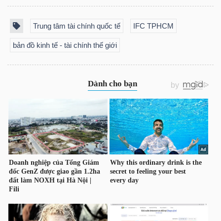
Bài
Trung tâm tài chính quốc tế
IFC TPHCM
viết
bản đồ kinh tế - tài chính thế giới
của
tác
giả
(-)
Báo
cáo
phân
tích
(-)
Thuật