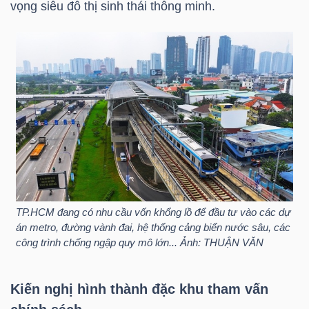
vọng siêu đô thị sinh thái thông minh.
LIỆU
Ngành
(-)
VS-
SECTOR
TP.HCM đang có nhu cầu vốn khổng lồ để đầu tư vào các dự
NĂNG
án metro, đường vành đai, hệ thống cảng biển nước sâu, các
LƯỢNG
công trình chống ngập quy mô lớn... Ảnh: THUẬN VĂN
Kiến nghị hình thành đặc khu tham vấn