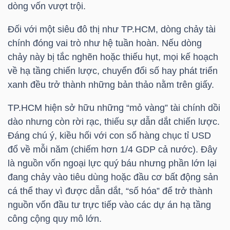
dòng vốn vượt trội.
TÀI
Đối với một siêu đô thị như TP.HCM, dòng chảy tài
CHÍNH
chính đóng vai trò như hệ tuần hoàn. Nếu dòng
CÁ
chảy này bị tắc nghẽn hoặc thiếu hụt, mọi kế hoạch
NHÂN
về hạ tầng chiến lược, chuyển đổi số hay phát triển
xanh đều trở thành những bản thảo nằm trên giấy.
TP.HCM hiện sở hữu những “mỏ vàng” tài chính dồi
PHÂN
dào nhưng còn rời rạc, thiếu sự dẫn dắt chiến lược.
TÍCH
Đáng chú ý, kiều hối với con số hàng chục tỉ USD
VIETSTOCKFINANCE
đổ về mỗi năm (chiếm hơn 1/4 GDP cả nước). Đây
là nguồn vốn ngoại lực quý báu nhưng phần lớn lại
đang chảy vào tiêu dùng hoặc đầu cơ bất động sản
cá thể thay vì được dẫn dắt, “số hóa” để trở thành
nguồn vốn đầu tư trực tiếp vào các dự án hạ tầng
VĨ
công cộng quy mô lớn.
MÔ