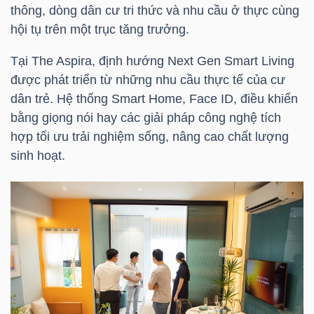
YẾU
thông, dòng dân cư tri thức và nhu cầu ở thực cùng
hội tụ trên một trục tăng trưởng.
Tại The Aspira, định hướng Next Gen Smart Living
được phát triển từ những nhu cầu thực tế của cư
TIÊU
dân trẻ. Hệ thống Smart Home, Face ID, điều khiển
DÙNG
bằng giọng nói hay các giải pháp công nghệ tích
THIẾT
hợp tối ưu trải nghiệm sống, nâng cao chất lượng
YẾU
sinh hoạt.
CHĂM
SÓC
SỨC
KHỎE