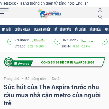
Vietstock - Trang thông tin điện tử tổng hợp
English
TIN MỚI
CHỨNG KHOÁN
DOANH NGHIỆP
BẤT ĐỘNG SẢN
TÀI CHÍNH
HÀNG HÓA
KIN
Tất cả
Tính năng
Ngành
Mã chứng khoán
Lãnh
VN-Index
HNX-Index
Tính
1768.06
3.28
0.19%
293.44
0.80
0.27%
năng
(-)
VIETSTOCK
Trang chủ
Bất động sản
Dự án
Sức hút của The Aspira trước nhu
cầu mua nhà cận metro của người
CHỨNG
trẻ
KHOÁN