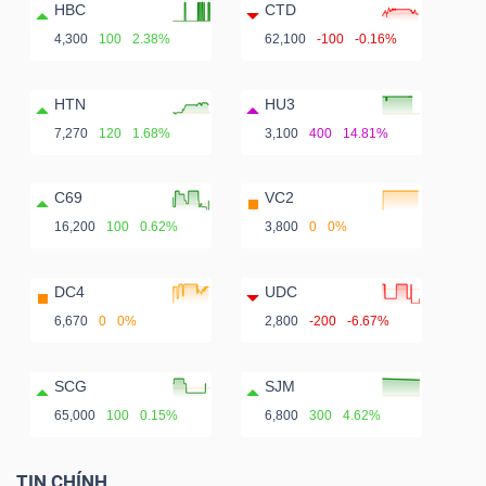
HBC
CTD
4,300
100
2.38%
62,100
-100
-0.16%
HTN
HU3
7,270
120
1.68%
3,100
400
14.81%
C69
VC2
16,200
100
0.62%
3,800
0
0%
DC4
UDC
6,670
0
0%
2,800
-200
-6.67%
SCG
SJM
65,000
100
0.15%
6,800
300
4.62%
TIN CHÍNH