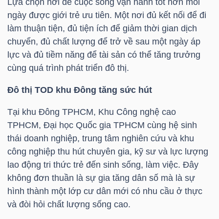
Lựa chọn nơi để cuộc sống vận hành tốt hơn mỗi
ngày được giới trẻ ưu tiên. Một nơi đủ kết nối để đi
làm thuận tiện, đủ tiện ích để giảm thời gian dịch
NGÀNH
chuyển, đủ chất lượng để trở về sau một ngày áp
lực và đủ tiềm năng để tài sản có thể tăng trưởng
cùng quá trình phát triển đô thị.
DOANH
Đô thị TOD khu Đông tăng sức hút
NGHIỆP
Tại khu Đông TPHCM, Khu Công nghệ cao
TPHCM, Đại học Quốc gia TPHCM cùng hệ sinh
thái doanh nghiệp, trung tâm nghiên cứu và khu
CỔ
công nghiệp thu hút chuyên gia, kỹ sư và lực lượng
PHIẾU
lao động tri thức trẻ đến sinh sống, làm việc. Đây
không đơn thuần là sự gia tăng dân số mà là sự
hình thành một lớp cư dân mới có nhu cầu ở thực
PHÁI
và đòi hỏi chất lượng sống cao.
SINH