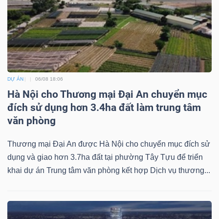
Dữ
liệu
tài
DỰ ÁN
06/08 18:06
chính
Hà Nội cho Thương mại Đại An chuyển mục
đích sử dụng hơn 3.4ha đất làm trung tâm
văn phòng
Thương mại Đại An được Hà Nội cho chuyển mục đích sử
dụng và giao hơn 3.7ha đất tại phường Tây Tựu để triển
khai dự án Trung tâm văn phòng kết hợp Dịch vụ thương...