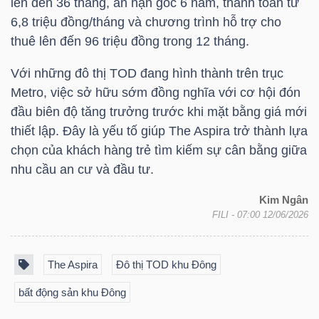
lên đến 36 tháng, ân hạn gốc 6 năm, thanh toán từ
DỊCH
6,8 triệu đồng/tháng và chương trình hỗ trợ cho
VỤ
thuê lên đến 96 triệu đồng trong 12 tháng.
TRUYỀN
THÔNG
Với những đô thị TOD đang hình thành trên trục
Metro, việc sở hữu sớm đồng nghĩa với cơ hội đón
đầu biên độ tăng trưởng trước khi mặt bằng giá mới
thiết lập. Đây là yếu tố giúp The Aspira trở thành lựa
chọn của khách hàng trẻ tìm kiếm sự cân bằng giữa
TIỆN
nhu cầu an cư và đầu tư.
ÍCH
Kim Ngân
FILI
- 07:00 12/06/2026
BẤT
The Aspira
Đô thị TOD khu Đông
ĐỘNG
bất động sản khu Đông
SẢN