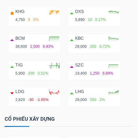
KHG
DXS
4,750
0
0%
5,890
10
0.17%
BCM
KBC
38,600
2,500
6.93%
28,000
200
0.72%
TIG
SZC
5,900
200
3.51%
19,400
1,250
6.89%
LDG
LHG
2,820
-30
-1.05%
28,000
550
2%
CỔ PHIẾU XÂY DỰNG