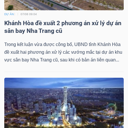
ngữ
(-)
DỰ ÁN
07/08 09:04
Khánh Hòa đề xuất 2 phương án xử lý dự án
Dịch
sân bay Nha Trang cũ
vụ
(-)
Trong kết luận vừa được công bố, UBND tỉnh Khánh Hòa
đề xuất hai phương án xử lý các vướng mắc tại dự án khu
vực sân bay Nha Trang cũ, sau khi có bản án liên quan...
Đào
tạo
Sách
tài
chính