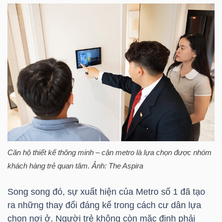
TRÁI
PHIẾU
CÔNG
CỤ
ĐẦU
TƯ
Căn hộ thiết kế thông minh – cận metro là lựa chọn được nhóm
khách hàng trẻ quan tâm. Ảnh: The Aspira
TRUY
Song song đó, sự xuất hiện của Metro số 1 đã tạo
XUẤT
ra những thay đổi đáng kể trong cách cư dân lựa
DỮ
chọn nơi ở. Người trẻ không còn mặc định phải