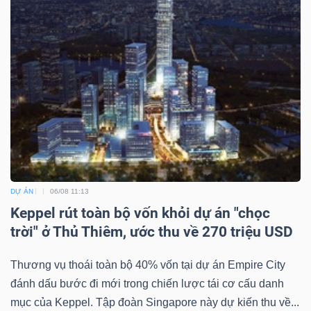
DỰ ÁN
06/08 11:13
Keppel rút toàn bộ vốn khỏi dự án "chọc
trời" ở Thủ Thiêm, ước thu về 270 triệu USD
Thương vụ thoái toàn bộ 40% vốn tại dự án Empire City
đánh dấu bước đi mới trong chiến lược tái cơ cấu danh
mục của Keppel. Tập đoàn Singapore này dự kiến thu về...