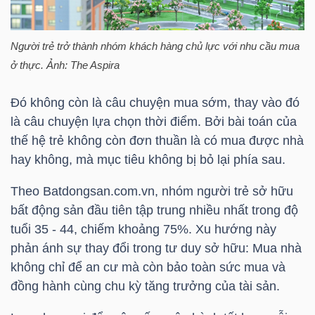
TÀI
Người trẻ trở thành nhóm khách hàng chủ lực với nhu cầu mua
CHÍNH
ở thực. Ảnh: The Aspira
CÁ
NHÂN
Đó không còn là câu chuyện mua sớm, thay vào đó
là câu chuyện lựa chọn thời điểm. Bởi bài toán của
thế hệ trẻ không còn đơn thuần là có mua được nhà
PHÂN
hay không, mà mục tiêu không bị bỏ lại phía sau.
TÍCH
Theo Batdongsan.com.vn, nhóm người trẻ sở hữu
VIETSTOCKFINANCE
bất động sản đầu tiên tập trung nhiều nhất trong độ
tuổi 35 - 44, chiếm khoảng 75%. Xu hướng này
phản ánh sự thay đổi trong tư duy sở hữu: Mua nhà
không chỉ để an cư mà còn bảo toàn sức mua và
VĨ
đồng hành cùng chu kỳ tăng trưởng của tài sản.
MÔ