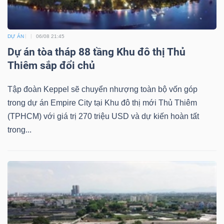
DỰ ÁN
06/08 21:45
Dự án tòa tháp 88 tầng Khu đô thị Thủ
Công
Thiêm sắp đổi chủ
cụ
đầu
Tập đoàn Keppel sẽ chuyển nhượng toàn bộ vốn góp
tư
trong dự án Empire City tại Khu đô thị mới Thủ Thiêm
(TPHCM) với giá trị 270 triệu USD và dự kiến hoàn tất
trong...
Truyền
thông
tài
chính