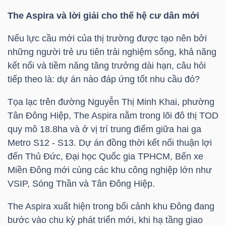
NGUYÊN
The Aspira và lời giải cho thế hệ cư dân mới
VẬT
LIỆU
Nếu lực cầu mới của thị trường được tạo nên bởi
những người trẻ ưu tiên trải nghiệm sống, khả năng
kết nối và tiềm năng tăng trưởng dài hạn, câu hỏi
tiếp theo là: dự án nào đáp ứng tốt nhu cầu đó?
CÔNG
Tọa lạc trên đường Nguyễn Thị Minh Khai, phường
NGHIỆP
Tân Đông Hiệp, The Aspira nằm trong lõi đô thị TOD
quy mô 18.8ha và ở vị trí trung điểm giữa hai ga
Metro S12 - S13. Dự án đồng thời kết nối thuận lợi
đến Thủ Đức, Đại học Quốc gia TPHCM, Bến xe
Miền Đông mới cùng các khu công nghiệp lớn như
TIÊU
VSIP, Sóng Thần và Tân Đông Hiệp.
DÙNG
KHÔNG
The Aspira xuất hiện trong bối cảnh khu Đông đang
THIẾT
bước vào chu kỳ phát triển mới, khi hạ tầng giao