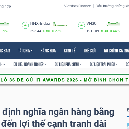
VietstockFinance
Đấu trường chứng k
tổng hợp
HNX-Index
VN30
0.19%
293.44
0.80
0.27%
1911.09
8.30
0.44%
 đạo
Tin tức
Báo cáo phân tích
Thuật ngữ
Dịch vụ
NG SẢN
TÀI CHÍNH
HÀNG HÓA
KINH TẾ
THẾ GIỚI
TÀI CHÍNH CÁ N
NH
DỮ LIỆU DOANH NGHIỆP
DỮ LIỆU PHÁI SINH
DỮ LIỆU TRÁI PHIẾU
C
 định nghĩa ngân hàng bằng
đến lợi thế cạnh tranh dài