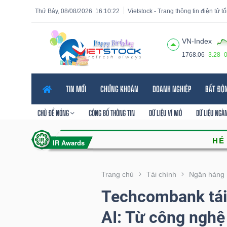
Thứ Bảy, 08/08/2026
16:10:24
Vietstock - Trang thông tin điện tử 
VN-Index
1768.06
3.28
Tất cả
Tính năng
Ngành
Mã chứng khoán
Lãnh
TIN MỚI
CHỨNG KHOÁN
DOANH NGHIỆP
BẤT ĐỘ
Tính
năng
CHỦ ĐỀ NÓNG
CÔNG BỐ THÔNG TIN
DỮ LIỆU VĨ MÔ
DỮ LIỆU NGÀ
(-)
VIETSTOCK
Trang chủ
Tài chính
Ngân hàng
Techcombank tái
CHỨNG
AI: Từ công nghệ 
KHOÁN