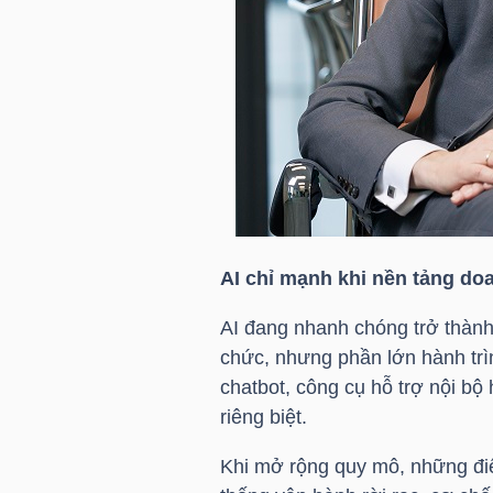
LIỆU
Ngành
(-)
VS-
SECTOR
AI chỉ mạnh khi nền tảng d
AI đang nhanh chóng trở thành 
NĂNG
chức, nhưng phần lớn hành trì
LƯỢNG
chatbot, công cụ hỗ trợ nội b
riêng biệt.
Khi mở rộng quy mô, những điể