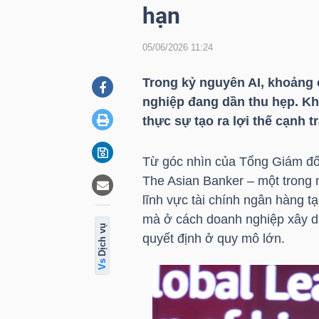
hạn
05/06/2026 11:24
DOANH
NGHIỆP
Trong kỷ nguyên AI, khoảng 
nghiệp đang dần thu hẹp. Khi
thực sự tạo ra lợi thế cạnh t
BẤT
ĐỘNG
Từ góc nhìn của Tổng Giám đốc
SẢN
The Asian Banker – một trong n
lĩnh vực tài chính ngân hàng t
mà ở cách doanh nghiệp xây dự
ụ
quyết định ở quy mô lớn.
TÀI
d
ị
c
h
v
CHÍNH