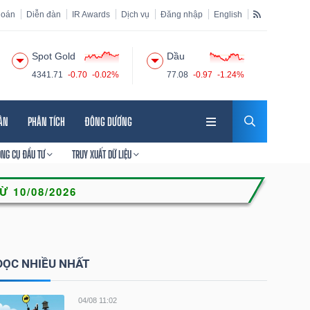
hoán
Diễn đàn
IR Awards
Dịch vụ
Đăng nhập
English
Spot Gold
Dầu
4341.71
-0.70
-0.02%
77.08
-0.97
-1.24%
HÂN
PHÂN TÍCH
ĐÔNG DƯƠNG
ÔNG CỤ ĐẦU TƯ
TRUY XUẤT DỮ LIỆU
ĐỌC NHIỀU NHẤT
04/08 11:02