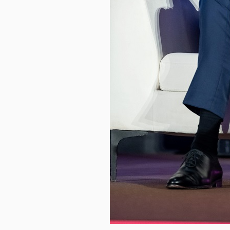
TÀI
CHÍNH
CÁ
NHÂN
PHÂN
TÍCH
VIETSTOCKFINANCE
VĨ
MÔ