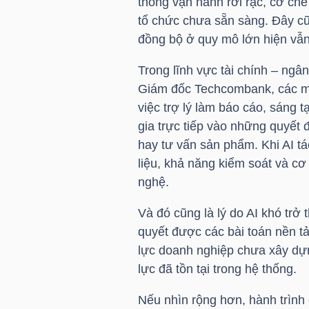
thống vận hành rời rạc, cơ ch
NGUYÊN
tổ chức chưa sẵn sàng. Đây cũn
VẬT
đồng bộ ở quy mô lớn hiện vẫn
LIỆU
Trong lĩnh vực tài chính – ngâ
Giám đốc Techcombank, các mô
việc trợ lý làm báo cáo, sáng t
gia trực tiếp vào những quyết đ
CÔNG
hay tư vấn sản phẩm. Khi AI tá
NGHIỆP
liệu, khả năng kiểm soát và c
nghệ.
Và đó cũng là lý do AI khó trở
quyết được các bài toán nền t
TIÊU
lực doanh nghiệp chưa xây dự
DÙNG
lực đã tồn tại trong hệ thống.
KHÔNG
THIẾT
Nếu nhìn rộng hơn, hành trìn