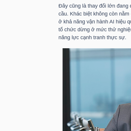
Đây cũng là thay đổi lớn đang 
cầu. Khác biệt không còn nằm
ở khả năng vận hành AI hiệu q
TRÁI
tổ chức dừng ở mức thử nghiệ
PHIẾU
năng lực cạnh tranh thực sự.
CÔNG
CỤ
ĐẦU
TƯ
TRUY
XUẤT
DỮ