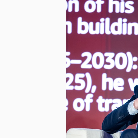
HÀNG
HÓA
KINH
TẾ
THẾ
GIỚI
ĐÔNG
DƯƠNG