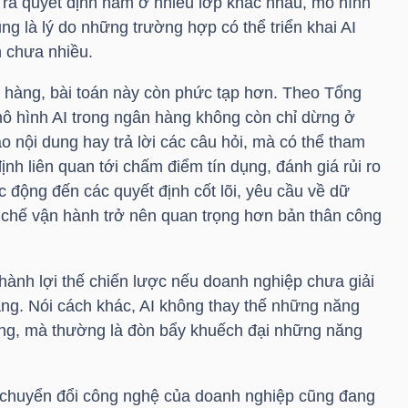
ế ra quyết định nằm ở nhiều lớp khác nhau, mô hình
g là lý do những trường hợp có thể triển khai AI
 chưa nhiều.
n hàng, bài toán này còn phức tạp hơn. Theo Tổng
 hình AI trong ngân hàng không còn chỉ dừng ở
ạo nội dung hay trả lời các câu hỏi, mà có thể tham
ịnh liên quan tới chấm điểm tín dụng, đánh giá rủi ro
c động đến các quyết định cốt lõi, yêu cầu về dữ
ơ chế vận hành trở nên quan trọng hơn bản thân công
 thành lợi thế chiến lược nếu doanh nghiệp chưa giải
ảng. Nói cách khác, AI không thay thế những năng
ng, mà thường là đòn bẩy khuếch đại những năng
h chuyển đổi công nghệ của doanh nghiệp cũng đang