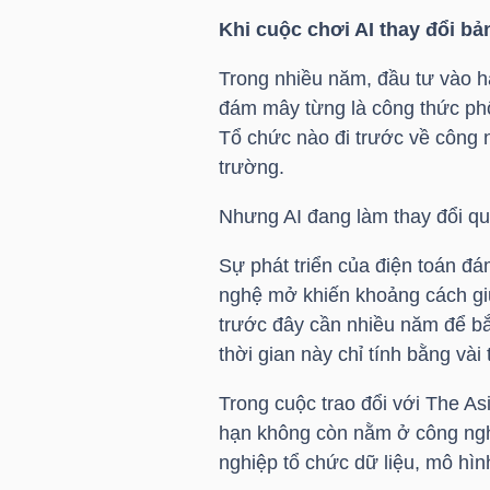
Khi cuộc chơi AI thay đổi bả
Trong nhiều năm, đầu tư vào hạ
NGÀNH
đám mây từng là công thức phổ
Tổ chức nào đi trước về công 
trường.
DOANH
NGHIỆP
Nhưng AI đang làm thay đổi quy
Sự phát triển của điện toán đá
nghệ mở khiến khoảng cách gi
CỔ
trước đây cần nhiều năm để bắ
PHIẾU
thời gian này chỉ tính bằng vài
Trong cuộc trao đổi với The A
hạn không còn nằm ở công ngh
PHÁI
nghiệp tổ chức dữ liệu, mô hìn
SINH