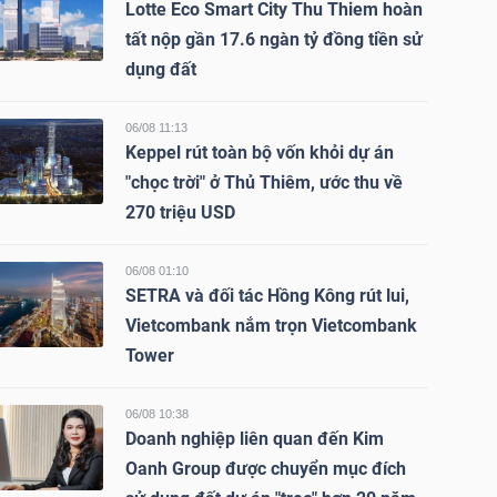
Lotte Eco Smart City Thu Thiem hoàn
tất nộp gần 17.6 ngàn tỷ đồng tiền sử
dụng đất
06/08 11:13
Keppel rút toàn bộ vốn khỏi dự án
"chọc trời" ở Thủ Thiêm, ước thu về
270 triệu USD
06/08 01:10
SETRA và đối tác Hồng Kông rút lui,
Vietcombank nắm trọn Vietcombank
Tower
06/08 10:38
Doanh nghiệp liên quan đến Kim
Oanh Group được chuyển mục đích