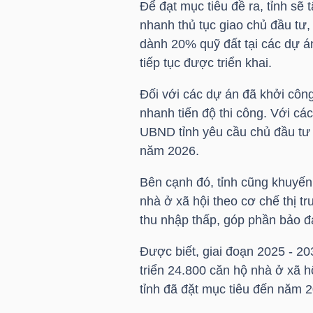
Để đạt mục tiêu đề ra, tỉnh sẽ 
nhanh thủ tục giao chủ đầu tư,
TÀI
dành 20% quỹ đất tại các dự á
CHÍNH
tiếp tục được triển khai.
CÁ
NHÂN
Đối với các dự án đã khởi công
nhanh tiến độ thi công. Với c
UBND tỉnh yêu cầu chủ đầu tư 
năm 2026.
PHÂN
TÍCH
Bên cạnh đó, tỉnh cũng khuyến 
VIETSTOCKFINANCE
nhà ở xã hội theo cơ chế thị t
thu nhập thấp, góp phần bảo đ
Được biết, giai đoạn 2025 - 20
triển 24.800 căn hộ nhà ở xã h
VĨ
tỉnh đã đặt mục tiêu đến năm 2
MÔ