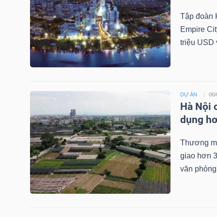
LIỆU
Tập đoàn 
Empire Cit
Ngành
triệu USD 
(-)
VS-
SECTOR
DỰ ÁN
06/
Hà Nội 
dụng hơ
Thương mạ
NĂNG
giao hơn 3
LƯỢNG
văn phòng 