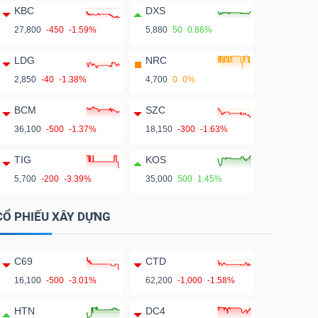
KBC
DXS
27,800
-450
-1.59%
5,880
50
0.86%
LDG
NRC
2,850
-40
-1.38%
4,700
0
0%
BCM
SZC
36,100
-500
-1.37%
18,150
-300
-1.63%
TIG
KOS
5,700
-200
-3.39%
35,000
500
1.45%
CỔ PHIẾU XÂY DỰNG
C69
CTD
16,100
-500
-3.01%
62,200
-1,000
-1.58%
HTN
DC4