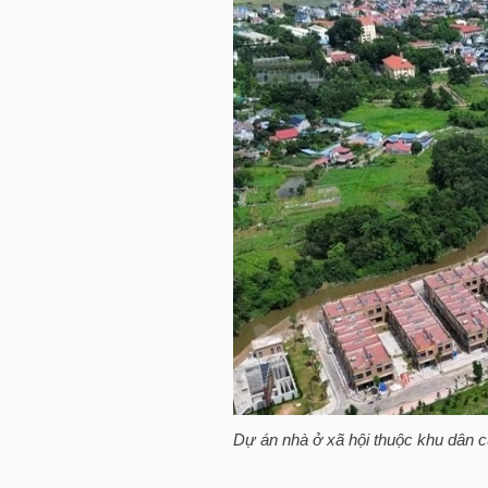
HÀNG
HÓA
KINH
TẾ
THẾ
GIỚI
ĐÔNG
DƯƠNG
Dự án nhà ở xã hội thuộc khu dân c