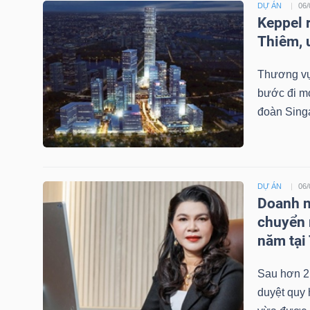
DỰ ÁN
06/
NGUYÊN
Keppel r
VẬT
Thiêm, 
LIỆU
Thương vụ 
bước đi mớ
đoàn Singa
CÔNG
NGHIỆP
DỰ ÁN
06/
Doanh n
chuyển 
TIÊU
năm tạ
DÙNG
Sau hơn 2
KHÔNG
duyệt quy
THIẾT