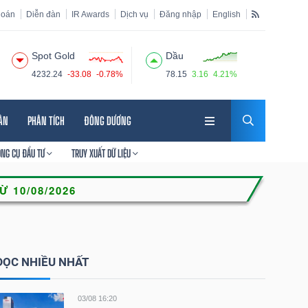
hoán
Diễn đàn
IR Awards
Dịch vụ
Đăng nhập
English
Spot Gold
Dầu
4232.24
-33.08
-0.78%
78.15
3.16
4.21%
HÂN
PHÂN TÍCH
ĐÔNG DƯƠNG
ÔNG CỤ ĐẦU TƯ
TRUY XUẤT DỮ LIỆU
ĐỌC NHIỀU NHẤT
03/08 16:20