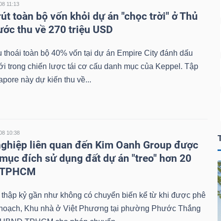
08 11:13
út toàn bộ vốn khỏi dự án "chọc trời" ở Thủ
ước thu về 270 triệu USD
thoái toàn bộ 40% vốn tại dự án Empire City đánh dấu
i trong chiến lược tái cơ cấu danh mục của Keppel. Tập
pore này dự kiến thu về...
08 10:38
ghiệp liên quan đến Kim Oanh Group được
mục đích sử dụng đất dự án "treo" hơn 20
i TPHCM
 thập kỷ gần như không có chuyển biến kể từ khi được phê
 hoạch, Khu nhà ở Việt Phương tại phường Phước Thắng