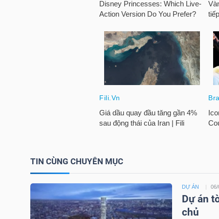
TRÁI
PHIẾU
CÔNG
CỤ
ĐẦU
TƯ
TIN CÙNG CHUYÊN MỤC
TRUY
DỰ ÁN
06/
Dự án t
XUẤT
chủ
DỮ