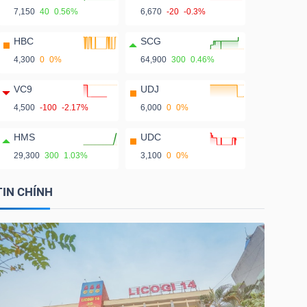
7,150
40
0.56%
6,670
-20
-0.3%
HBC
SCG
4,300
0
0%
64,900
300
0.46%
VC9
UDJ
4,500
-100
-2.17%
6,000
0
0%
HMS
UDC
29,300
300
1.03%
3,100
0
0%
TIN CHÍNH