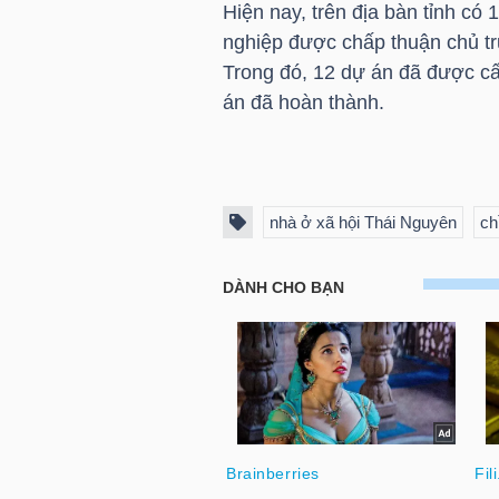
Hiện nay, trên địa bàn tỉnh có
nghiệp được chấp thuận chủ t
Trong đó, 12 dự án đã được cấ
NGÀNH
án đã hoàn thành.
DOANH
NGHIỆP
nhà ở xã hội Thái Nguyên
ch
CỔ
PHIẾU
PHÁI
SINH