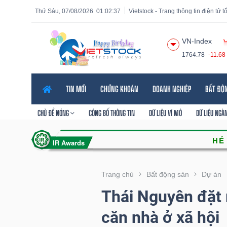
Thứ Sáu, 07/08/2026
01:02:38
Vietstock - Trang thông tin điện tử 
VN-Index
1764.78
-11.68
Tất cả
Tính năng
Ngành
Mã chứng khoán
Lãnh
TIN MỚI
CHỨNG KHOÁN
DOANH NGHIỆP
BẤT ĐỘ
Tính
năng
CHỦ ĐỀ NÓNG
CÔNG BỐ THÔNG TIN
DỮ LIỆU VĨ MÔ
DỮ LIỆU NGÀ
(-)
VIETSTOCK
Trang chủ
Bất động sản
Dự án
Thái Nguyên đặt 
CHỨNG
căn nhà ở xã hội
KHOÁN