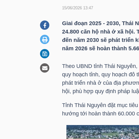
15/06/2026 13:47
DOANH
Giai đoạn 2025 - 2030, Thái 
NGHIỆP
24.800 căn hộ nhà ở xã hội. T
đến năm 2030 sẽ phát triển k
năm 2026 sẽ hoàn thành 5.66
BẤT
Theo UBND tỉnh Thái Nguyên, v
ĐỘNG
quy hoạch tỉnh, quy hoạch đô t
SẢN
phát triển nhà ở của địa phươn
hội, phù hợp quy định pháp luậ
Tỉnh Thái Nguyên đặt mục tiêu
TÀI
hướng tới hoàn thành 60.000 
CHÍNH