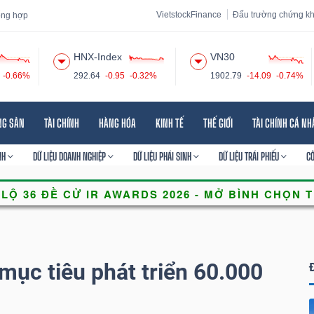
VietstockFinance
Đấu trường chứng k
tổng hợp
HNX-Index
VN30
-0.66%
292.64
-0.95
-0.32%
1902.79
-14.09
-0.74%
 đạo
Tin tức
Báo cáo phân tích
Thuật ngữ
Dịch vụ
NG SẢN
TÀI CHÍNH
HÀNG HÓA
KINH TẾ
THẾ GIỚI
TÀI CHÍNH CÁ N
NH
DỮ LIỆU DOANH NGHIỆP
DỮ LIỆU PHÁI SINH
DỮ LIỆU TRÁI PHIẾU
C
mục tiêu phát triển 60.000