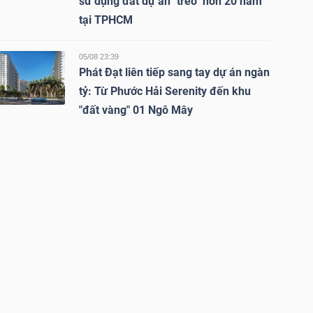
sử dụng đất dự án "treo" hơn 20 năm
tại TPHCM
05/08 23:39
Phát Đạt liên tiếp sang tay dự án ngàn
tỷ: Từ Phước Hải Serenity đến khu
"đất vàng" 01 Ngô Mây