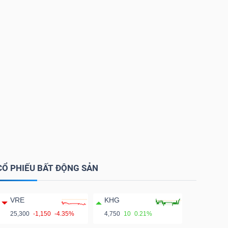
CỔ PHIẾU BẤT ĐỘNG SẢN
VRE
KHG
25,300
-1,150
-4.35%
4,750
10
0.21%