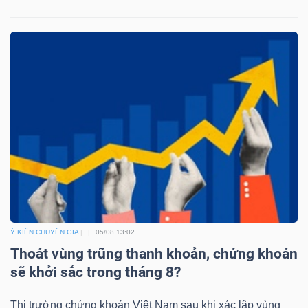
Công
cụ
đầu
tư
Truyền
Ý KIẾN CHUYÊN GIA
05/08 13:02
thông
Thoát vùng trũng thanh khoản, chứng khoán
tài
sẽ khởi sắc trong tháng 8?
chính
Thị trường chứng khoán Việt Nam sau khi xác lập vùng