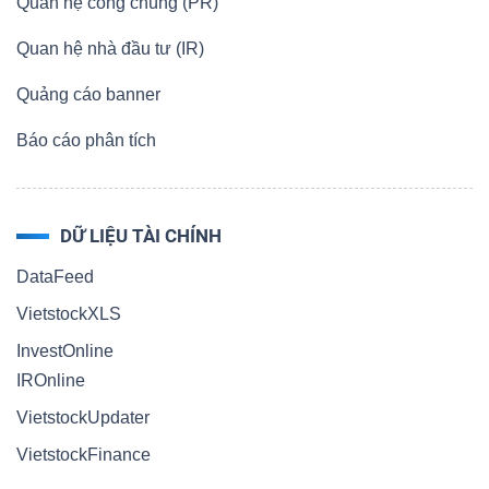
Quan hệ công chúng (PR)
Quan hệ nhà đầu tư (IR)
Quảng cáo banner
Báo cáo phân tích
DỮ LIỆU TÀI CHÍNH
DataFeed
VietstockXLS
InvestOnline
IROnline
VietstockUpdater
VietstockFinance