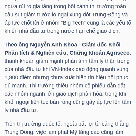
ngừa rủi ro gia tăng trong bối cảnh thị trường toàn
cầu sụt giảm trước lo ngại xung đột Trung Đông và
NGÀNH
áp lực chốt lời ở nhóm “Big Tech” cũng là các yếu tố
khiến nhà đầu tư trong nước hạn chế giao dịch.
Theo
ông Nguyễn Anh Khoa - Giám đốc Khối
DOANH
Phân tích & Nghiên cứu, Chứng khoán Agriseco
,
NGHIỆP
thanh khoản giảm mạnh phản ánh tâm lý thận trọng
của nhà đầu tư khi
VN-Index
dao động quanh vùng
1,800 điểm nhưng chưa xuất hiện tín hiệu hồi phục
đủ mạnh. Thị trường thiếu nhóm cổ phiếu dẫn dắt,
CỔ
các nhóm ngành lớn giao dịch phân hóa, trong khi
PHIẾU
khối ngoại liên tục bán ròng cũng gây áp lực lên tâm
lý nhà đầu tư.
Trên thị trường quốc tế, ngoài bất lợi từ căng thẳng
PHÁI
Trung Đông, việc lạm phát Mỹ tăng cao cũng làm
SINH