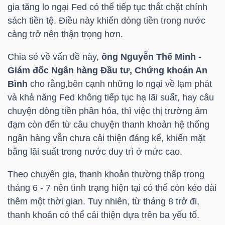
gia tăng lo ngại Fed có thể tiếp tục thắt chặt chính
sách tiền tệ. Điều này khiến dòng tiền trong nước
càng trở nên thận trọng hơn.
TRÁI
PHIẾU
Chia sẻ về vấn đề này,
ông Nguyễn Thế Minh -
Giám đốc Ngân hàng Đầu tư, Chứng khoán An
Bình
cho rằng,bên cạnh những lo ngại về lạm phát
và khả năng Fed không tiếp tục hạ lãi suất, hay câu
CÔNG
chuyện dòng tiền phân hóa, thì việc thị trường ảm
CỤ
đạm còn đến từ câu chuyện thanh khoản hệ thống
ĐẦU
ngân hàng vẫn chưa cải thiện đáng kể, khiến mặt
TƯ
bằng lãi suất trong nước duy trì ở mức cao.
Theo chuyên gia, thanh khoản thường thấp trong
tháng 6 - 7 nên tình trạng hiện tại có thể còn kéo dài
TRUY
thêm một thời gian. Tuy nhiên, từ tháng 8 trở đi,
XUẤT
thanh khoản có thể cải thiện dựa trên ba yếu tố.
DỮ