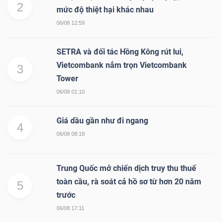
2
mức độ thiệt hại khác nhau
06/08 12:59
SETRA và đối tác Hồng Kông rút lui,
Vietcombank nắm trọn Vietcombank
3
Tower
06/08 01:10
Giá dầu gần như đi ngang
4
06/08 08:18
Trung Quốc mở chiến dịch truy thu thuế
toàn cầu, rà soát cả hồ sơ từ hơn 20 năm
5
trước
06/08 17:11