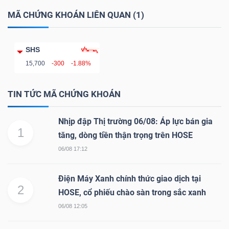
DỊCH
MÃ CHỨNG KHOÁN LIÊN QUAN (1)
VỤ
TRUYỀN
THÔNG
SHS
15,700
-300
-1.88%
TIN TỨC MÃ CHỨNG KHOÁN
TIỆN
Nhịp đập Thị trường 06/08: Áp lực bán gia
ÍCH
1
tăng, dòng tiền thận trọng trên HOSE
06/08 17:12
Điện Máy Xanh chính thức giao dịch tại
BẤT
2
HOSE, cổ phiếu chào sàn trong sắc xanh
ĐỘNG
06/08 12:05
SẢN