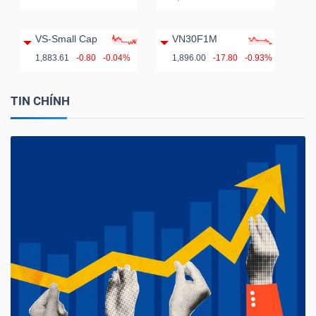
VS-Small Cap
VN30F1M
1,883.61
-0.80
-0.04%
1,896.00
-17.80
-0.93%
TIN CHÍNH