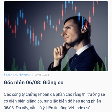
ngữ
(-)
Dịch
vụ
(-)
Đào
tạo
Ý KIẾN CHUYÊN GIA
05/08 19:02
Góc nhìn 06/08: Giằng co
Các công ty chứng khoán đa phần cho rằng thị trường sẽ
Sách
có diễn biến giằng co, rung lắc biên độ hẹp trong phiên
tài
06/08. Dù vậy, vẫn có ý kiến tin rằng VN-Index sẽ...
chính