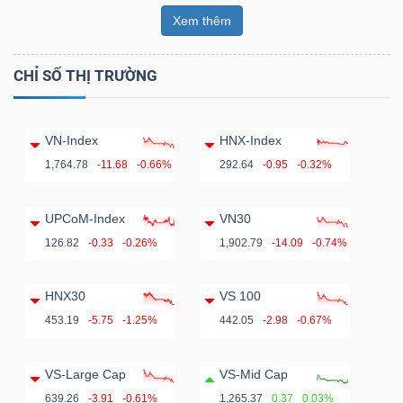
Xem thêm
CHỈ SỐ THỊ TRƯỜNG
VN-Index
HNX-Index
1,764.78
-11.68
-0.66%
292.64
-0.95
-0.32%
UPCoM-Index
VN30
126.82
-0.33
-0.26%
1,902.79
-14.09
-0.74%
HNX30
VS 100
453.19
-5.75
-1.25%
442.05
-2.98
-0.67%
VS-Large Cap
VS-Mid Cap
639.26
-3.91
-0.61%
1,265.37
0.37
0.03%