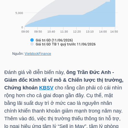
TÀI
CHÍNH
CÁ
NHÂN
PHÂN
Đánh giá về diễn biến này,
ông Trần Đức Anh -
TÍCH
Giám đốc Kinh tế vĩ mô & Chiến lược thị trường,
VIETSTOCKFINANCE
Chứng khoán
KBSV
cho rằng cần phải có cái nhìn
rộng hơn cho cả giai đoạn gần đây. Cụ thể, mặt
bằng lãi suất duy trì ở mức cao là nguyên nhân
chính khiến thanh khoản giảm mạnh trong năm nay.
VĨ
Thêm vào đó, việc thị trường thiếu thông tin hỗ trợ,
MÔ
lo ngại hiệu ứng tâm lý “Sell in May”, tâm lý phòng