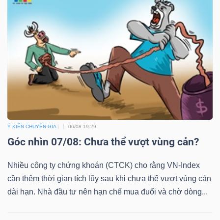
Bài
viết
của
tác
giả
(-)
Báo
Ý KIẾN CHUYÊN GIA
06/08 19:29
cáo
Góc nhìn 07/08: Chưa thể vượt vùng cản?
phân
tích
Nhiều công ty chứng khoán (CTCK) cho rằng VN-Index
(-)
cần thêm thời gian tích lũy sau khi chưa thể vượt vùng cản
dài hạn. Nhà đầu tư nên hạn chế mua đuổi và chờ dòng...
Thuật