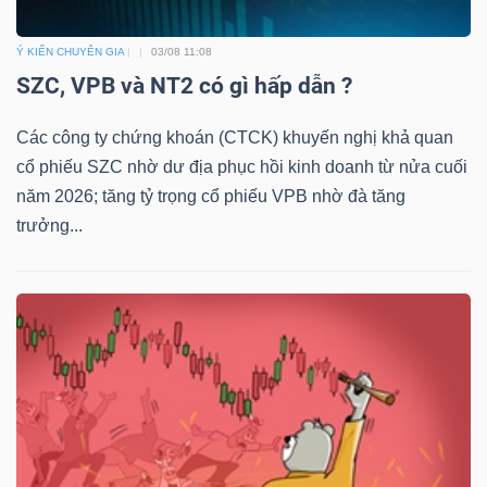
Ý KIẾN CHUYÊN GIA
03/08 11:08
SZC, VPB và NT2 có gì hấp dẫn ?
Các công ty chứng khoán (CTCK) khuyến nghị khả quan
cổ phiếu SZC nhờ dư địa phục hồi kinh doanh từ nửa cuối
năm 2026; tăng tỷ trọng cổ phiếu VPB nhờ đà tăng
trưởng...