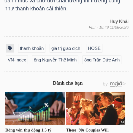
danh mục và chờ đợi chất lượng thị trường cũng
YẾU
như thanh khoản cải thiện.
Huy Khải
FILI
- 18:49 11/06/2026
TIÊU
DÙNG
thanh khoản
giá trị giao dịch
HOSE
THIẾT
VN-Index
ông Nguyễn Thế Minh
ông Trần Đức Anh
YẾU
CHĂM
SÓC
SỨC
KHỎE