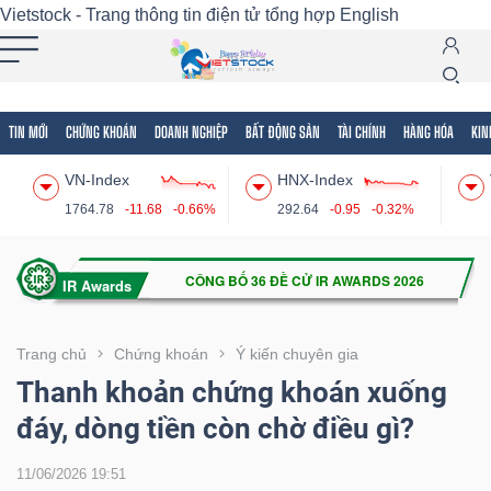
Vietstock - Trang thông tin điện tử tổng hợp
English
TIN MỚI
CHỨNG KHOÁN
DOANH NGHIỆP
BẤT ĐỘNG SẢN
TÀI CHÍNH
HÀNG HÓA
KIN
Tất cả
Tính năng
Ngành
Mã chứng khoán
Lãnh
VN-Index
HNX-Index
Tính
1764.78
-11.68
-0.66%
292.64
-0.95
-0.32%
năng
(-)
VIETSTOCK
Trang chủ
Chứng khoán
Ý kiến chuyên gia
Thanh khoản chứng khoán xuống
đáy, dòng tiền còn chờ điều gì?
CHỨNG
KHOÁN
11/06/2026 19:51