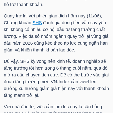
hỗ trợ thanh khoản.
NGUYÊN
VẬT
Quay trở lại với phiên giao dịch hôm nay (11/06),
LIỆU
Chứng khoán
SHS
đánh giá dòng tiền vẫn suy yếu
khi không có nhiều cơ hội đầu tư tăng trưởng chất
lượng. Việc đa số nhóm ngành quay trở lại vùng giá
đầu năm 2026 cũng kéo theo áp lực cung ngắn hạn
CÔNG
giảm và khiến thanh khoản lao dốc.
NGHIỆP
Dù vậy,
SHS
kỳ vọng nền kinh tế, doanh nghiệp sẽ
tăng trưởng tốt hơn trong 6 tháng cuối năm, qua đó
mở ra câu chuyện tích cực. Để có thể bước vào giai
đoạn tăng trưởng mới,
VN-Index
cần vượt lên
TIÊU
đường xu hướng giảm giá hiện nay với thanh khoản
DÙNG
tăng mạnh trở lại.
KHÔNG
Với nhà đầu tư, việc cần làm lúc này là cân bằng
THIẾT