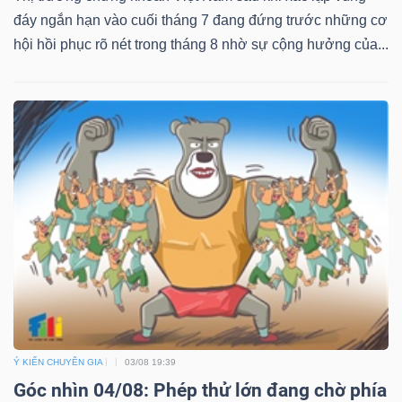
đáy ngắn hạn vào cuối tháng 7 đang đứng trước những cơ
hội hồi phục rõ nét trong tháng 8 nhờ sự cộng hưởng của...
Dữ
liệu
tài
chính
Ý KIẾN CHUYÊN GIA
03/08 19:39
Góc nhìn 04/08: Phép thử lớn đang chờ phía