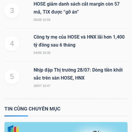
HOSE giảm danh sách cắt margin còn 57
Mã
3
mã, TIX được “gỡ án”
chứng
05/08 10:55
khoán
(-)
Công ty mẹ của HOSE và HNX lãi hơn 1,400
4
tỷ đồng sau 6 tháng
Tất cả
Cổ phiếu
Chỉ số
Chứng chỉ quỹ
Chứng 
04/08 18:39
Lãnh
đạo
Nhịp đập Thị trường 28/07: Dòng tiền khởi
5
(-)
sắc trên sàn HOSE, HNX
28/07 16:47
Tất cả
Người nội bộ
Người liên quan
Cổ đông lớn
Tin
TIN CÙNG CHUYÊN MỤC
tức
(-)