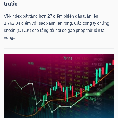
trước
VN-Index bật tăng hơn 27 điểm phiên đầu tuần lên
1,762.84 điểm với sắc xanh lan rộng. Các công ty chứng
khoán (CTCK) cho rằng đà hồi sẽ gặp phép thử lớn tại
vùng...