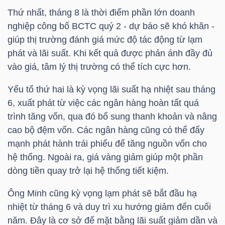
LIỆU
Thứ nhất, tháng 8 là thời điểm phần lớn doanh
nghiệp công bố BCTC quý 2 - dự báo sẽ khó khăn -
Ngành
giúp thị trường đánh giá mức độ tác động từ lạm
(-)
phát và lãi suất. Khi kết quả được phản ánh đầy đủ
vào giá, tâm lý thị trường có thể tích cực hơn.
VS-
SECTOR
Yếu tố thứ hai là kỳ vọng lãi suất hạ nhiệt sau tháng
6, xuất phát từ việc các ngân hàng hoàn tất quá
trình tăng vốn, qua đó bổ sung thanh khoản và nâng
cao bộ đệm vốn. Các ngân hàng cũng có thể đẩy
mạnh phát hành trái phiếu để tăng nguồn vốn cho
hệ thống. Ngoài ra, giá vàng giảm giúp một phần
NĂNG
dòng tiền quay trở lại hệ thống tiết kiệm.
LƯỢNG
Ông Minh cũng kỳ vọng lạm phát sẽ bắt đầu hạ
nhiệt từ tháng 6 và duy trì xu hướng giảm đến cuối
năm. Đây là cơ sở để mặt bằng lãi suất giảm dần và