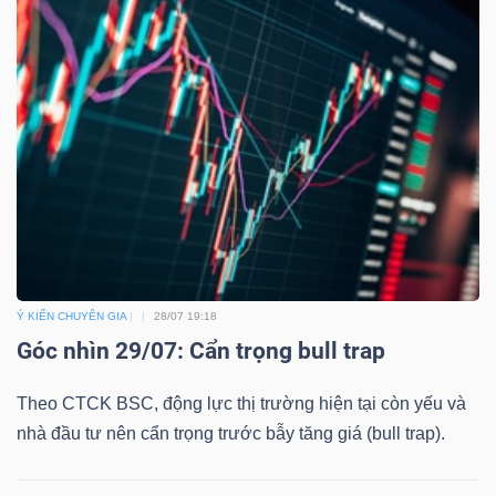
Ý KIẾN CHUYÊN GIA
28/07 19:18
Góc nhìn 29/07: Cẩn trọng bull trap
Theo CTCK BSC, động lực thị trường hiện tại còn yếu và
nhà đầu tư nên cẩn trọng trước bẫy tăng giá (bull trap).