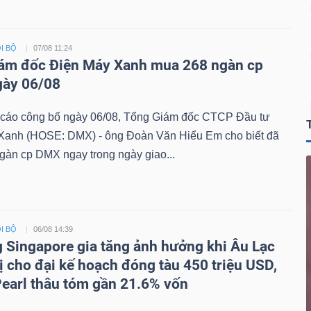
I BỘ
07/08 11:24
ám đốc Điện Máy Xanh mua 268 ngàn cp
gày 06/08
 cáo công bố ngày 06/08, Tổng Giám đốc CTCP Đầu tư
Xanh (HOSE: DMX) - ông Đoàn Văn Hiểu Em cho biết đã
gàn cp DMX ngay trong ngày giao...
I BỘ
06/08 14:39
 Singapore gia tăng ảnh hưởng khi Âu Lạc
ị cho đại kế hoạch đóng tàu 450 triệu USD,
earl thâu tóm gần 21.6% vốn