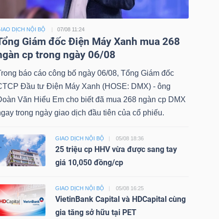
IAO DỊCH NỘI BỘ
07/08 11:24
Tổng Giám đốc Điện Máy Xanh mua 268
ngàn cp trong ngày 06/08
Trong báo cáo công bố ngày 06/08, Tổng Giám đốc
CTCP Đầu tư Điện Máy Xanh (HOSE: DMX) - ông
Đoàn Văn Hiểu Em cho biết đã mua 268 ngàn cp DMX
gay trong ngày giao dịch đầu tiên của cổ phiếu.
GIAO DỊCH NỘI BỘ
05/08 18:36
25 triệu cp HHV vừa được sang tay
giá 10,050 đồng/cp
GIAO DỊCH NỘI BỘ
05/08 16:25
VietinBank Capital và HDCapital cùng
gia tăng sở hữu tại PET