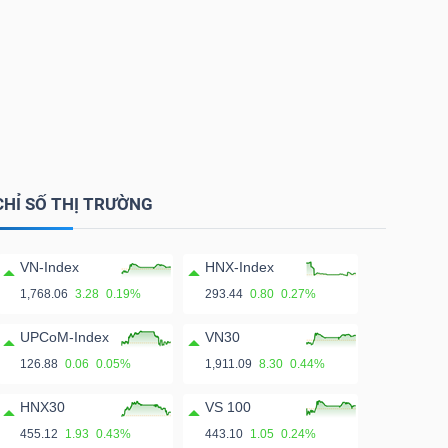
CHỈ SỐ THỊ TRƯỜNG
VN-Index
HNX-Index
1,768.06
3.28
0.19%
293.44
0.80
0.27%
UPCoM-Index
VN30
126.88
0.06
0.05%
1,911.09
8.30
0.44%
HNX30
VS 100
455.12
1.93
0.43%
443.10
1.05
0.24%