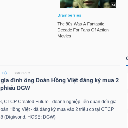
I BỘ
08/08 17:02
 gia đình ông Đoàn Hồng Việt đăng ký mua 2
ổ phiếu DGW
8, CTCP Created Future - doanh nghiệp liên quan đến gia
oàn Hồng Việt - đã đăng ký mua vào 2 triệu cp tại CTCP
Số (Digiworld, HOSE: DGW).