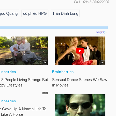
FILI
- 09:18 06/06/2026
gọc Quang
cổ phiếu HPG
Trần Đình Long