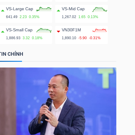
VS-Large Cap
VS-Mid Cap
641.49
2.23
0.35%
1,267.02
1.65
0.13%
VS-Small Cap
VN30F1M
1,886.93
3.32
0.18%
1,890.10
-5.90
-0.31%
TIN CHÍNH