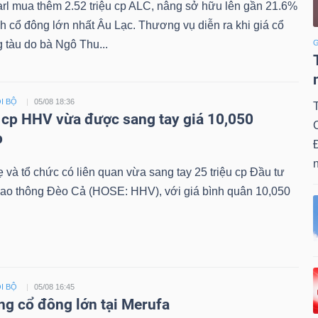
rl mua thêm 2.52 triệu cp ALC, nâng sở hữu lên gần 21.6%
nh cổ đông lớn nhất Âu Lạc. Thương vụ diễn ra khi giá cổ
 tàu do bà Ngô Thu...
G
I BỘ
05/08 18:36
u cp HHV vừa được sang tay giá 10,050
p
n
 và tổ chức có liên quan vừa sang tay 25 triệu cp Đầu tư
iao thông Đèo Cả (HOSE: HHV), với giá bình quân 10,050
I BỘ
05/08 16:45
ng cổ đông lớn tại Merufa