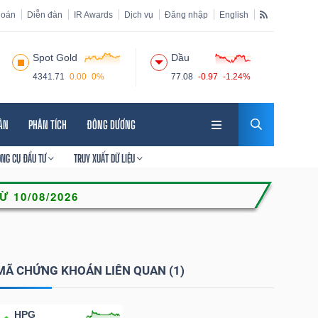
hoán
Diễn đàn
IR Awards
Dịch vụ
Đăng nhập
English
Spot Gold
Dầu
4341.71
0.00
0%
77.08
-0.97
-1.24%
HÂN
PHÂN TÍCH
ĐÔNG DƯƠNG
ÔNG CỤ ĐẦU TƯ
TRUY XUẤT DỮ LIỆU
MÃ CHỨNG KHOÁN LIÊN QUAN (1)
HPG