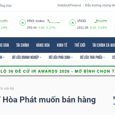
VietstockFinance
Đấu trường chứng k
 tổng hợp
HNX-Index
VN30
0.19%
293.44
0.80
0.27%
1911.09
8.30
0.44%
 đạo
Tin tức
Báo cáo phân tích
Thuật ngữ
Dịch vụ
NG SẢN
TÀI CHÍNH
HÀNG HÓA
KINH TẾ
THẾ GIỚI
TÀI CHÍNH CÁ N
NH
DỮ LIỆU DOANH NGHIỆP
DỮ LIỆU PHÁI SINH
DỮ LIỆU TRÁI PHIẾU
C
ch nội bộ
 Hòa Phát muốn bán hàng