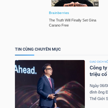
TRÁI
PHIẾU
CÔNG
TIN CÙNG CHUYÊN MỤC
CỤ
ĐẦU
GIAO DỊCH NỘ
Công ty
TƯ
triệu c
Ngày 06/0
TRUY
đình ông Đ
XUẤT
Thế Giới 
DỮ