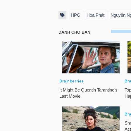
HPG
Hòa Phát
Nguyễn N
NGÀNH
DOANH
NGHIỆP
CỔ
PHIẾU
PHÁI
SINH