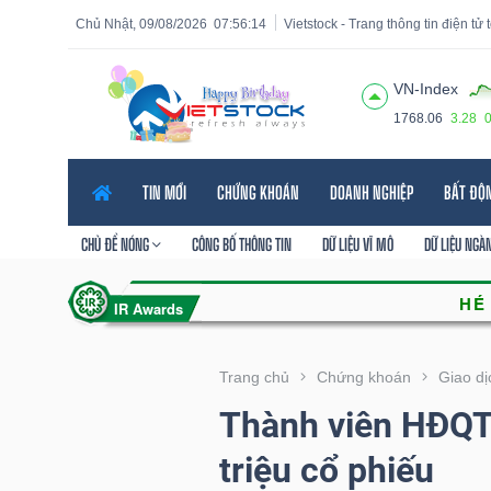
Chủ Nhật, 09/08/2026
07:56:15
Vietstock - Trang thông tin điện tử
VN-Index
1768.06
3.28
Tất cả
Tính năng
Ngành
Mã chứng khoán
Lãnh
TIN MỚI
CHỨNG KHOÁN
DOANH NGHIỆP
BẤT ĐỘ
Tính
năng
CHỦ ĐỀ NÓNG
CÔNG BỐ THÔNG TIN
DỮ LIỆU VĨ MÔ
DỮ LIỆU NGÀ
(-)
VIETSTOCK
Trang chủ
Chứng khoán
Giao dị
Thành viên HĐQT
CHỨNG
triệu cổ phiếu
KHOÁN