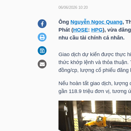
06/06/2026 10:20
DOANH
Ông
Nguyễn Ngọc Quang
, T
NGHIỆP
Phát (
HOSE
:
HPG
), vừa đăng
nhu cầu tài chính cá nhân.
Giao dịch dự kiến được thực h
BẤT
thức khớp lệnh và thỏa thuận.
ĐỘNG
đồng/cp, lượng cổ phiếu đăng 
SẢN
Nếu hoàn tất giao dịch, lượng
gần 118.9 triệu đơn vị, tương 
TÀI
CHÍNH