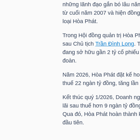
những lãnh đạo gắn bó lâu năm
từ cuối năm 2007 và hiện đồn
TÀI
loại Hòa Phát.
CHÍNH
CÁ
Trong Hội đồng quản trị Hòa P
NHÂN
sau Chủ tịch
Trần Đình Long
. 
đang sở hữu gần 2 tỷ cổ phiế
đoàn.
PHÂN
Năm 2026, Hòa Phát đặt kế ho
TÍCH
thuế 22 ngàn tỷ đồng, tăng lầ
VIETSTOCKFINANCE
Kết thúc quý 1/2026, Doanh ng
lãi sau thuế hơn 9 ngàn tỷ đồn
Qua đó, Hòa Phát hoàn thành 
đầu tiên.
VĨ
MÔ