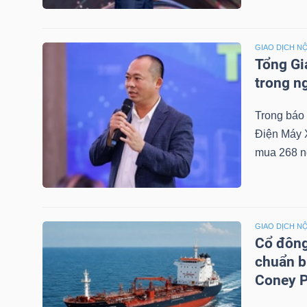
LIỆU
Ngành
GIAO DỊCH NỘ
Tổng Gi
(-)
trong n
VS-
Trong báo
SECTOR
Điện Máy 
mua 268 n
NĂNG
GIAO DỊCH NỘ
LƯỢNG
Cổ đông
chuẩn b
Coney P