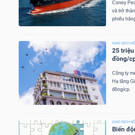
Coney Pea
NGUYÊN
và trở thà
VẬT
phiếu hãng
LIỆU
GIAO DỊCH NỘ
25 triệ
đồng/c
CÔNG
NGHIỆP
Công ty mẹ
Hạ tầng G
đồng/cp.
TIÊU
DÙNG
KHÔNG
GIAO DỊCH NỘ
Biến độ
THIẾT