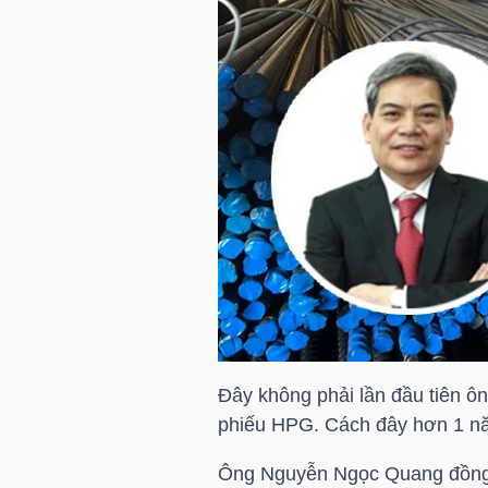
HÀNG
HÓA
KINH
TẾ
THẾ
GIỚI
Đây không phải lần đầu tiên ô
ĐÔNG
phiếu
HPG
. Cách đây hơn 1 nă
DƯƠNG
Ông
Nguyễn Ngọc Quang
đồng