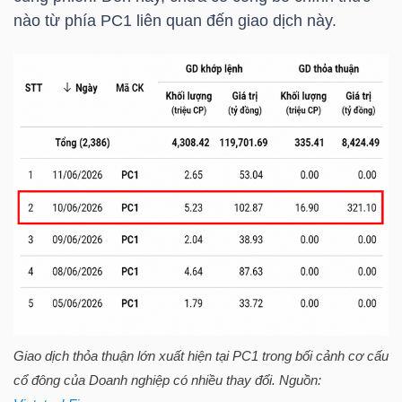
HÀNG
nào từ phía
PC1
liên quan đến giao dịch này.
HÓA
KINH
TẾ
THẾ
GIỚI
ĐÔNG
Giao dịch thỏa thuận lớn xuất hiện tại
PC1
trong bối cảnh cơ cấu
DƯƠNG
cổ đông của Doanh nghiệp có nhiều thay đổi. Nguồn: