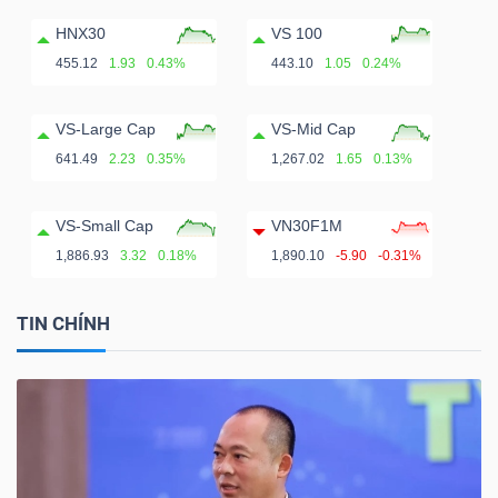
HNX30
VS 100
455.12
1.93
0.43%
443.10
1.05
0.24%
VS-Large Cap
VS-Mid Cap
641.49
2.23
0.35%
1,267.02
1.65
0.13%
VS-Small Cap
VN30F1M
1,886.93
3.32
0.18%
1,890.10
-5.90
-0.31%
TIN CHÍNH