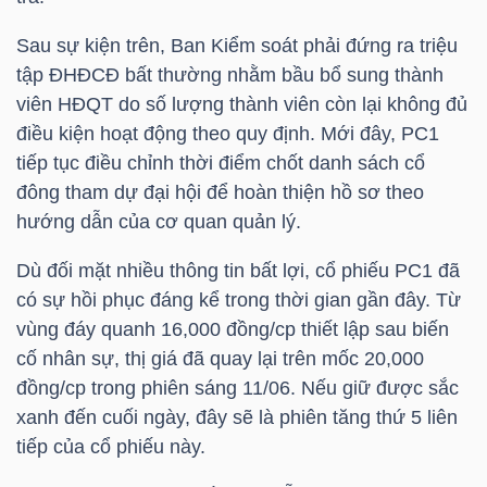
Sau sự kiện trên, Ban Kiểm soát phải đứng ra triệu
tập ĐHĐCĐ bất thường nhằm bầu bổ sung thành
TRÁI
viên HĐQT do số lượng thành viên còn lại không đủ
PHIẾU
điều kiện hoạt động theo quy định. Mới đây,
PC1
tiếp tục điều chỉnh thời điểm chốt danh sách cổ
đông tham dự đại hội để hoàn thiện hồ sơ theo
CÔNG
hướng dẫn của cơ quan quản lý.
CỤ
Dù đối mặt nhiều thông tin bất lợi, cổ phiếu
PC1
đã
ĐẦU
có sự hồi phục đáng kể trong thời gian gần đây. Từ
TƯ
vùng đáy quanh 16,000 đồng/cp thiết lập sau biến
cố nhân sự, thị giá đã quay lại trên mốc 20,000
đồng/cp trong phiên sáng 11/06. Nếu giữ được sắc
TRUY
xanh đến cuối ngày, đây sẽ là phiên tăng thứ 5 liên
XUẤT
tiếp của cổ phiếu này.
DỮ