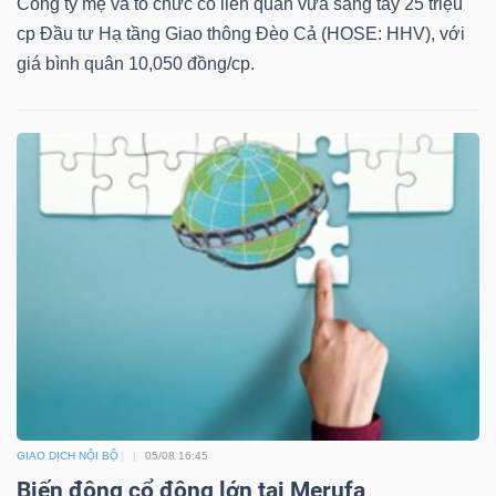
Công ty mẹ và tổ chức có liên quan vừa sang tay 25 triệu
cp Đầu tư Hạ tầng Giao thông Đèo Cả (HOSE: HHV), với
giá bình quân 10,050 đồng/cp.
GIAO DỊCH NỘI BỘ
05/08 16:45
Biến động cổ đông lớn tại Merufa