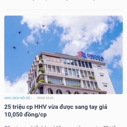
Dữ
liệu
tài
chính
GIAO DỊCH NỘI BỘ
05/08 18:36
25 triệu cp HHV vừa được sang tay giá
10,050 đồng/cp