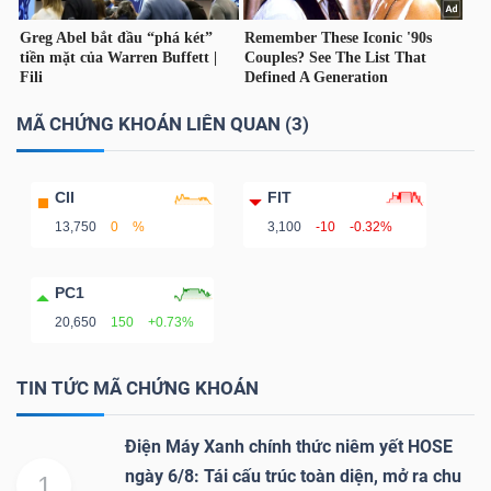
TÀI
MÃ CHỨNG KHOÁN LIÊN QUAN (3)
CHÍNH
CII
FIT
13,750
0
%
3,100
-10
-0.32%
CÔNG
PC1
NGHỆ
20,650
150
+0.73%
THÔNG
TIN
TIN TỨC MÃ CHỨNG KHOÁN
Điện Máy Xanh chính thức niêm yết HOSE
ngày 6/8: Tái cấu trúc toàn diện, mở ra chu
1