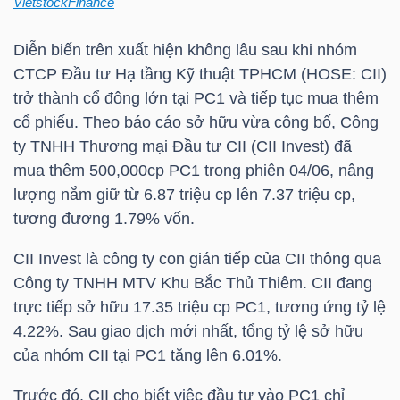
VietstockFinance
TÀI
Diễn biến trên xuất hiện không lâu sau khi nhóm
CHÍNH
CTCP Đầu tư Hạ tầng Kỹ thuật TPHCM (
HOSE
:
CII
)
CÁ
trở thành cổ đông lớn tại
PC1
và tiếp tục mua thêm
NHÂN
cổ phiếu. Theo báo cáo sở hữu vừa công bố, Công
ty TNHH Thương mại Đầu tư
CII
(
CII
Invest) đã
mua thêm 500,000cp
PC1
trong phiên 04/06, nâng
lượng nắm giữ từ 6.87 triệu cp lên 7.37 triệu cp,
PHÂN
tương đương 1.79% vốn.
TÍCH
VIETSTOCKFINANCE
CII
Invest là công ty con gián tiếp của
CII
thông qua
Công ty
TNHH MTV
Khu Bắc Thủ Thiêm.
CII
đang
trực tiếp sở hữu 17.35 triệu cp
PC1
, tương ứng tỷ lệ
4.22%. Sau giao dịch mới nhất, tổng tỷ lệ sở hữu
của nhóm
CII
tại
PC1
tăng lên 6.01%.
VĨ
MÔ
Trước đó,
CII
cho biết việc đầu tư vào
PC1
chỉ