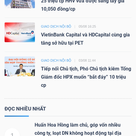
25 triệu cp HHV vừa được sang tay giá
10,050 đồng/cp
GIAO DỊCH NỘI BỘ
05/08 16:25
VietinBank Capital và HDCapital cùng gia
tăng sở hữu tại PET
GIAO DỊCH NỘI BỘ
03/08 11:44
Tiếp nối Chủ tịch, Phó Chủ tịch kiêm Tổng
Giám đốc HPX muốn “bắt đáy” 10 triệu
cp
ĐỌC NHIỀU NHẤT
Huấn Hoa Hồng làm chủ, góp vốn nhiều
công ty, loạt DN không hoạt động tại địa
1