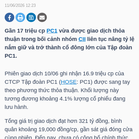
11/06/2026 12:23
DOANH
NGHIỆP
Gần 17 triệu cp
PC1
vừa được giao dịch thỏa
thuận trong bối cảnh nhóm
CII
liên tục nâng tỷ lệ
nắm giữ và trở thành cổ đông lớn của Tập đoàn
PC1
.
BẤT
ĐỘNG
Phiên giao dịch 10/06 ghi nhận 16.9 triệu cp của
SẢN
CTCP Tập đoàn
PC1
(
HOSE
:
PC1
) được sang tay
theo phương thức thỏa thuận. Khối lượng này
tương đương khoảng 4.1% lượng cổ phiếu đang
TÀI
lưu hành.
CHÍNH
Tổng giá trị giao dịch đạt hơn 321 tỷ đồng, bình
quân khoảng 19,000 đồng/cp, gần sát giá đóng cửa
cùng phiên. Đến nay, chưa có công bố chính thức