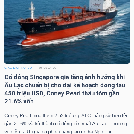
Công
cụ
đầu
tư
GIAO DỊCH NỘI BỘ
06/08 14:39
Cổ đông Singapore gia tăng ảnh hưởng khi
Âu Lạc chuẩn bị cho đại kế hoạch đóng tàu
450 triệu USD, Coney Pearl thâu tóm gần
Truyền
21.6% vốn
thông
tài
Coney Pearl mua thêm 2.52 triệu cp ALC, nâng sở hữu lên
gần 21.6% và trở thành cổ đông lớn nhất Âu Lạc. Thương
chính
vụ diễn ra khi giá cổ phiếu hãng tàu do bà Ngô Thu...