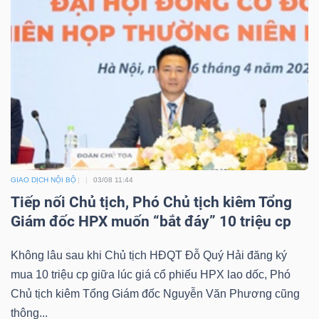
GIAO DỊCH NỘI BỘ
03/08 11:44
Tiếp nối Chủ tịch, Phó Chủ tịch kiêm Tổng
Giám đốc HPX muốn “bắt đáy” 10 triệu cp
Không lâu sau khi Chủ tịch HĐQT Đỗ Quý Hải đăng ký
mua 10 triệu cp giữa lúc giá cổ phiếu HPX lao dốc, Phó
Chủ tịch kiêm Tổng Giám đốc Nguyễn Văn Phương cũng
thông...