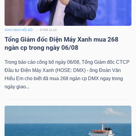
ngữ
(-)
Dịch
GIAO DỊCH NỘI BỘ
07/08 11:24
vụ
Tổng Giám đốc Điện Máy Xanh mua 268
(-)
ngàn cp trong ngày 06/08
Trong báo cáo công bố ngày 06/08, Tổng Giám đốc CTCP
Đào
Đầu tư Điện Máy Xanh (HOSE: DMX) - ông Đoàn Văn
Hiểu Em cho biết đã mua 268 ngàn cp DMX ngay trong
tạo
ngày giao...
Sách
tài
chính