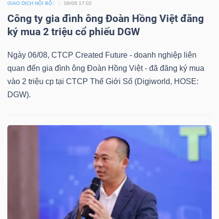
GIAO DỊCH NỘI BỘ
08/08 17:02
Công ty gia đình ông Đoàn Hồng Việt đăng
Bài
ký mua 2 triệu cổ phiếu DGW
viết
của
Ngày 06/08, CTCP Created Future - doanh nghiệp liên
tác
quan đến gia đình ông Đoàn Hồng Việt - đã đăng ký mua
giả
vào 2 triệu cp tại CTCP Thế Giới Số (Digiworld, HOSE:
(-)
DGW).
Báo
cáo
phân
tích
(-)
Thuật