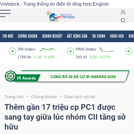
Vietstock - Trang thông tin điện tử tổng hợp
English
TIN MỚI
CHỨNG KHOÁN
DOANH NGHIỆP
BẤT ĐỘNG SẢN
TÀI CHÍNH
HÀNG HÓA
KIN
Tất cả
Tính năng
Ngành
Mã chứng khoán
Lãnh
VN-Index
HNX-Index
Tính
1768.06
3.28
0.19%
293.44
0.80
0.27%
năng
(-)
VIETSTOCK
Trang chủ
Chứng khoán
Giao dịch nội bộ
Thêm gần 17 triệu cp PC1 được
sang tay giữa lúc nhóm CII tăng sở
CHỨNG
hữu
KHOÁN