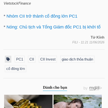
VietstockFinance
NGUYÊN
VẬT
*
Nhóm CII trở thành cổ đông lớn PC1
LIỆU
*
Nóng: Chủ tịch và Tổng Giám đốc PC1 bị khởi tố
Tử Kính
FILI
- 11:21 11/06/2026
CÔNG
NGHIỆP
PC1
CII
CII Invest
giao dịch thỏa thuận
cổ đông lớn
TIÊU
DÙNG
KHÔNG
THIẾT