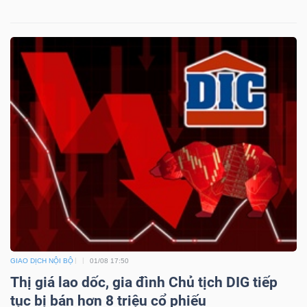
GIAO DỊCH NỘI BỘ
01/08 17:50
Thị giá lao dốc, gia đình Chủ tịch DIG tiếp
tục bị bán hơn 8 triệu cổ phiếu