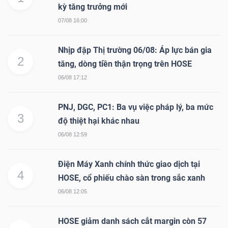
DỊCH
kỳ tăng trưởng mới
VỤ
07/08 16:00
TRUYỀN
THÔNG
Nhịp đập Thị trường 06/08: Áp lực bán gia
2
tăng, dòng tiền thận trọng trên HOSE
06/08 17:12
PNJ, DGC, PC1: Ba vụ việc pháp lý, ba mức
TIỆN
3
độ thiệt hại khác nhau
ÍCH
06/08 12:59
Điện Máy Xanh chính thức giao dịch tại
4
HOSE, cổ phiếu chào sàn trong sắc xanh
BẤT
06/08 12:05
ĐỘNG
SẢN
HOSE giảm danh sách cắt margin còn 57