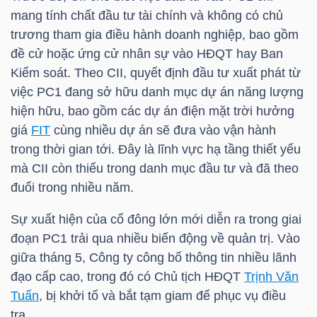
mang tính chất đầu tư tài chính và không có chủ
trương tham gia điều hành doanh nghiệp, bao gồm
NGÀNH
đề cử hoặc ứng cử nhân sự vào HĐQT hay Ban
Kiểm soát. Theo
CII
, quyết định đầu tư xuất phát từ
việc
PC1
đang sở hữu danh mục dự án năng lượng
hiện hữu, bao gồm các dự án điện mặt trời hưởng
DOANH
giá
FIT
cùng nhiều dự án sẽ đưa vào vận hành
NGHIỆP
trong thời gian tới. Đây là lĩnh vực hạ tầng thiết yếu
mà
CII
còn thiếu trong danh mục đầu tư và đã theo
đuổi trong nhiều năm.
CỔ
Sự xuất hiện của cổ đông lớn mới diễn ra trong giai
PHIẾU
đoạn
PC1
trải qua nhiều biến động về quản trị. Vào
giữa tháng 5, Công ty công bố thông tin nhiều lãnh
đạo cấp cao, trong đó có Chủ tịch HĐQT
Trịnh Văn
PHÁI
Tuấn
, bị khởi tố và bắt tạm giam để phục vụ điều
SINH
tra.