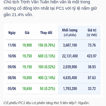
Chủ tịch
Trịnh Văn Tuấn
hiện vẫn là một trong
LIỆU
những cổ đông lớn nhất tại
PC1
với tỷ lệ nắm giữ
gần 21.4% vốn.
Ngành
(-)
VS-
SECTOR
NĂNG
LƯỢNG
Cổ phiếu
PC1
liệu có phiên tăng thứ 5 liên tiếp?. Nguồn: