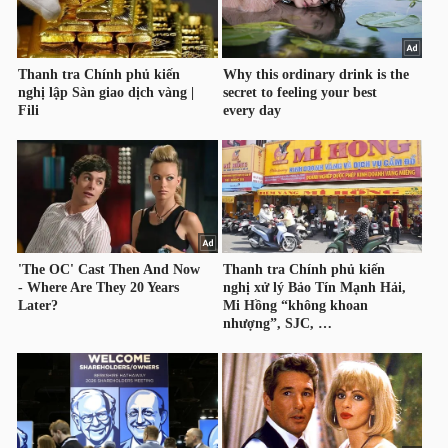
YẾU
TIÊU
DÙNG
THIẾT
YẾU
CHĂM
SÓC
SỨC
KHỎE