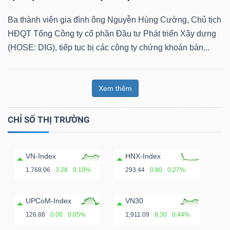
Ba thành viên gia đình ông Nguyễn Hùng Cường, Chủ tịch
HĐQT Tổng Công ty cổ phần Đầu tư Phát triển Xây dựng
(HOSE: DIG), tiếp tục bị các công ty chứng khoán bán...
Xem thêm
CHỈ SỐ THỊ TRƯỜNG
VN-Index
HNX-Index
1,768.06
3.28
0.19%
293.44
0.80
0.27%
UPCoM-Index
VN30
126.88
0.06
0.05%
1,911.09
8.30
0.44%