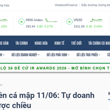
VietstockFinance
Đấu trường chứng k
tổng hợp
HNX-Index
VN30
0.19%
293.44
0.80
0.27%
1911.09
8.30
0.44%
 đạo
Tin tức
Báo cáo phân tích
Thuật ngữ
Dịch vụ
NG SẢN
TÀI CHÍNH
HÀNG HÓA
KINH TẾ
THẾ GIỚI
TÀI CHÍNH CÁ N
NH
DỮ LIỆU DOANH NGHIỆP
DỮ LIỆU PHÁI SINH
DỮ LIỆU TRÁI PHIẾU
C
ếu
ền cá mập 11/06: Tự doanh
ược chiều