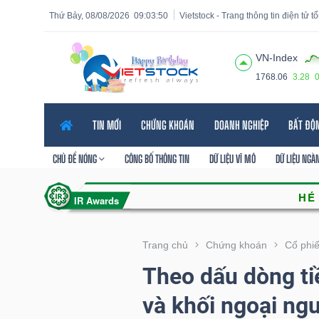
Thứ Bảy, 08/08/2026
09:03:51
Vietstock - Trang thông tin điện tử 
VN-Index
1768.06
3.28
Tất cả
Tính năng
Ngành
Mã chứng khoán
Lãnh
TIN MỚI
CHỨNG KHOÁN
DOANH NGHIỆP
BẤT ĐỘ
Tính
năng
CHỦ ĐỀ NÓNG
CÔNG BỐ THÔNG TIN
DỮ LIỆU VĨ MÔ
DỮ LIỆU NGÀ
(-)
VIETSTOCK
Trang chủ
Chứng khoán
Cổ phi
Theo dấu dòng ti
CHỨNG
và khối ngoại ng
KHOÁN