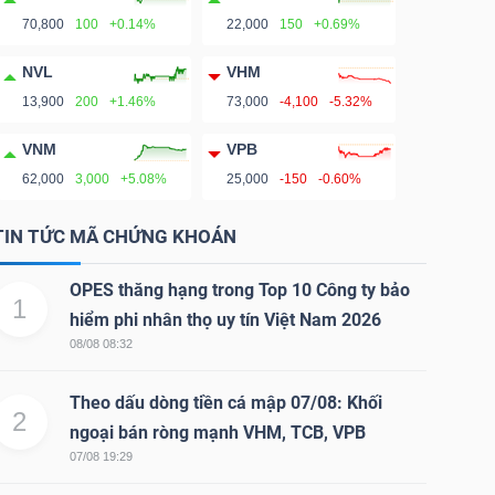
70,800
100
+0.14%
22,000
150
+0.69%
NVL
VHM
13,900
200
+1.46%
73,000
-4,100
-5.32%
VNM
VPB
62,000
3,000
+5.08%
25,000
-150
-0.60%
TIN TỨC MÃ CHỨNG KHOÁN
OPES thăng hạng trong Top 10 Công ty bảo
1
hiểm phi nhân thọ uy tín Việt Nam 2026
08/08 08:32
Theo dấu dòng tiền cá mập 07/08: Khối
2
ngoại bán ròng mạnh VHM, TCB, VPB
07/08 19:29