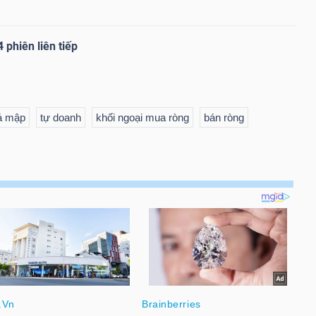
 phiên liên tiếp
cá mập
tự doanh
khối ngoại mua ròng
bán ròng