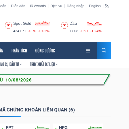
hoán
Diễn đàn
IR Awards
Dịch vụ
Đăng nhập
English
Spot Gold
Dầu
4341.71
-0.70
-0.02%
77.08
-0.97
-1.24%
HÂN
PHÂN TÍCH
ĐÔNG DƯƠNG
ÔNG CỤ ĐẦU TƯ
TRUY XUẤT DỮ LIỆU
MÃ CHỨNG KHOÁN LIÊN QUAN (6)
FPT
HPG