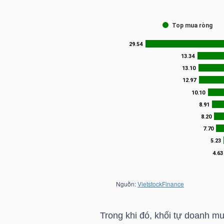
TÀI
CHÍNH
CÁ
NHÂN
PHÂN
TÍCH
VIETSTOCKFINANCE
VĨ
MÔ
Trong khi đó, khối tự doanh m