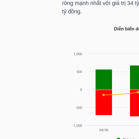
ròng mạnh nhất với giá trị 34 
tỷ đồng.
NGÀNH
Diễn biến d
DOANH
NGHIỆP
CỔ
PHIẾU
PHÁI
SINH