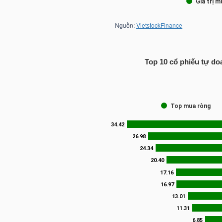
TRÁI
PHIẾU
Top 10 cổ phiếu tự do
CÔNG
CỤ
ĐẦU
TƯ
TRUY
XUẤT
DỮ