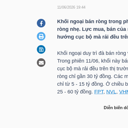
11/06/2026 19:44
DOANH
Khối ngoại bán ròng trong p
NGHIỆP
ròng nhẹ. Lực mua, bán của 
hướng cục bộ mà rải đều trên
Khối ngoại duy trì đà bán ròng
BẤT
Trong phiên 11/06, khối này b
ĐỘNG
cục bộ mà rải đều trên thị trư
SẢN
ròng chỉ gần 30 tỷ đồng. Các 
chỉ từ 5 - 15 tỷ đồng. Ở chiều
25 - 60 tỷ đồng.
FPT
,
NVL
,
VH
TÀI
CHÍNH
Diễn biến d