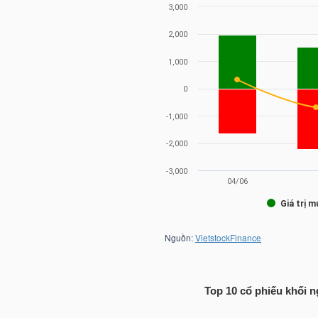
HÀNG
HÓA
KINH
TẾ
THẾ
GIỚI
ĐÔNG
DƯƠNG
Top 10 cổ phiếu khối n