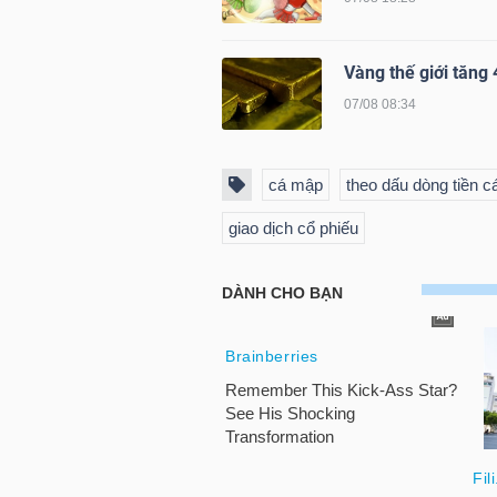
NGUYÊN
VẬT
Vàng thế giới tăng 4
LIỆU
07/08 08:34
cá mập
theo dấu dòng tiền 
CÔNG
giao dịch cổ phiếu
NGHIỆP
TIÊU
DÙNG
KHÔNG
THIẾT