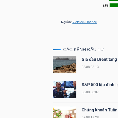
LIỆU
Ngành
(-)
VS-
SECTOR
CÁC KÊNH ĐẦU TƯ
Giá dầu Brent tăn
08/08 08:13
NĂNG
S&P 500 lập đỉnh lị
LƯỢNG
08/08 08:07
Chứng khoán Tuần 
07/08 18:28