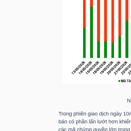
HÀNG
HÓA
KINH
TẾ
THẾ
GIỚI
N
ĐÔNG
Trong phiên giao dịch ngày 10
DƯƠNG
bán có phần lấn lướt hơn khiế
các mã chứng quyền lớn trong