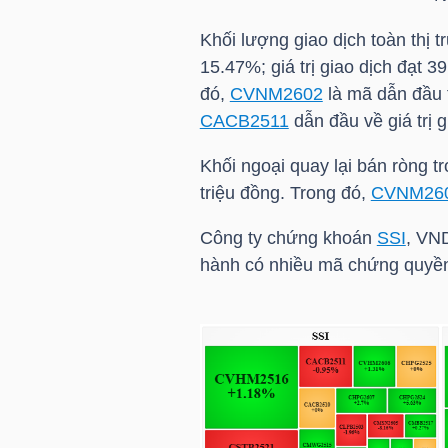
Khối lượng giao dịch toàn thị 
15.47%; giá trị giao dịch đạt 
NGÀNH
đó,
CVNM2602
là mã dẫn đầu t
CACB2511
dẫn đầu về giá trị g
Khối ngoại quay lại bán ròng t
DOANH
triệu đồng. Trong đó,
CVNM26
NGHIỆP
Công ty chứng khoán
SSI
, VN
hành có nhiều mã chứng quyền 
CỔ
PHIẾU
PHÁI
SINH