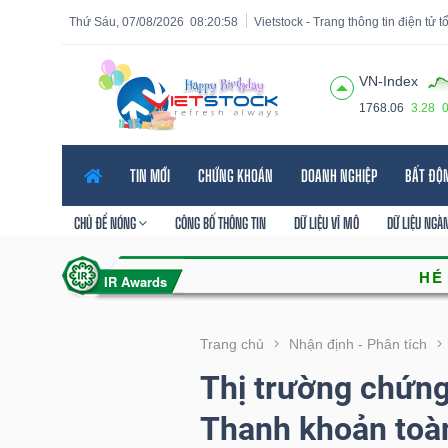
Thứ Sáu, 07/08/2026
08:20:59
Vietstock - Trang thông tin điện tử 
VN-Index
1768.06
3.28
Tất cả
Tính năng
Ngành
Mã chứng khoán
Lãnh
TIN MỚI
CHỨNG KHOÁN
DOANH NGHIỆP
BẤT ĐỘ
Tính
năng
CHỦ ĐỀ NÓNG
CÔNG BỐ THÔNG TIN
DỮ LIỆU VĨ MÔ
DỮ LIỆU NGÀ
(-)
VIETSTOCK
Trang chủ
Nhận định - Phân tích
Thị trường chứn
CHỨNG
Thanh khoản toàn
KHOÁN