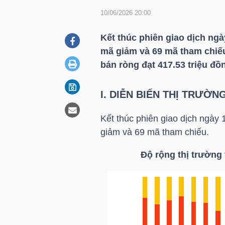
10/06/2026 20:00
DOANH
Kết thúc phiên giao dịch ngà
NGHIỆP
mã giảm và 69 mã tham chiếu
bán ròng đạt 417.53 triệu đồ
I. DIỄN BIẾN THỊ TRƯỜ
BẤT
ĐỘNG
Kết thúc phiên giao dịch ngày 
SẢN
giảm và 69 mã tham chiếu.
Độ rộng thị trường 
TÀI
CHÍNH