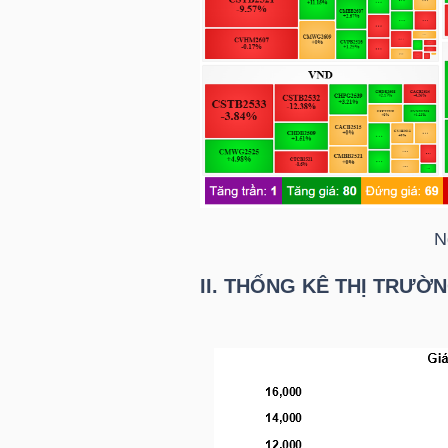
TRÁI
PHIẾU
CÔNG
CỤ
N
ĐẦU
II. THỐNG KÊ THỊ TRƯỜ
TƯ
TRUY
XUẤT
DỮ