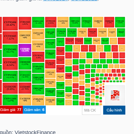
guồn:
VietstockFinance