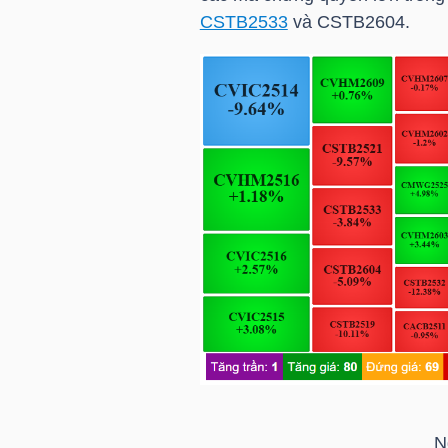
CSTB2533
và CSTB2604.
TÀI
CHÍNH
CÁ
NHÂN
PHÂN
TÍCH
VIETSTOCKFINANCE
VĨ
MÔ
N