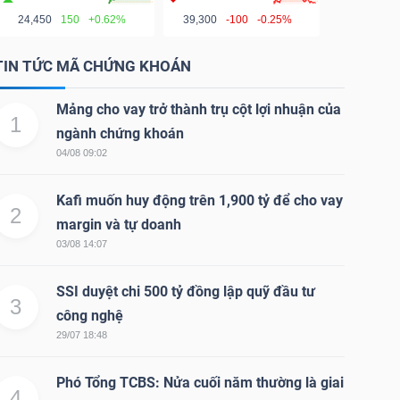
24,450
150
+0.62%
39,300
-100
-0.25%
TIN TỨC MÃ CHỨNG KHOÁN
Mảng cho vay trở thành trụ cột lợi nhuận của
1
ngành chứng khoán
04/08 09:02
Kafi muốn huy động trên 1,900 tỷ để cho vay
2
margin và tự doanh
03/08 14:07
SSI duyệt chi 500 tỷ đồng lập quỹ đầu tư
3
công nghệ
29/07 18:48
Phó Tổng TCBS: Nửa cuối năm thường là giai
4