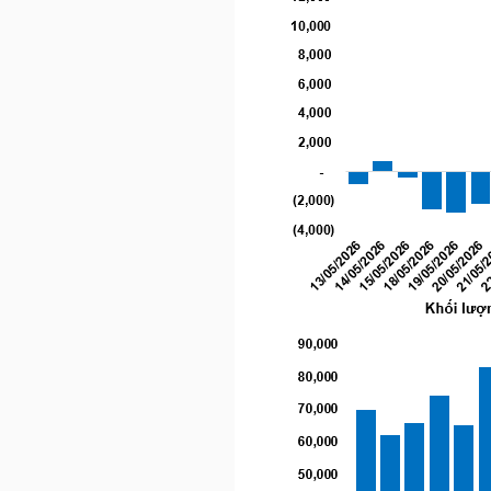
LIỆU
Ngành
(-)
VS-
SECTOR
NĂNG
LƯỢNG