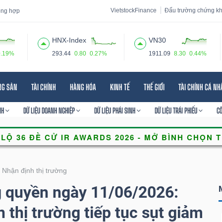
VietstockFinance
Đấu trường chứng k
tổng hợp
HNX-Index
VN30
0.19%
293.44
0.80
0.27%
1911.09
8.30
0.44%
 đạo
Tin tức
Báo cáo phân tích
Thuật ngữ
Dịch vụ
NG SẢN
TÀI CHÍNH
HÀNG HÓA
KINH TẾ
THẾ GIỚI
TÀI CHÍNH CÁ N
NH
DỮ LIỆU DOANH NGHIỆP
DỮ LIỆU PHÁI SINH
DỮ LIỆU TRÁI PHIẾU
C
Nhận định thị trường
g quyền ngày 11/06/2026:
 thị trường tiếp tục sụt giảm