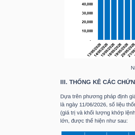
NGUYÊN
VẬT
LIỆU
CÔNG
NGHIỆP
N
III. THỐNG KÊ CÁC CHỨ
Dựa trên phương pháp định giá
TIÊU
là ngày 11/06/2026, số liệu t
(giá trị và khối lượng khớp l
DÙNG
lớn, được thể hiện như sau:
KHÔNG
THIẾT