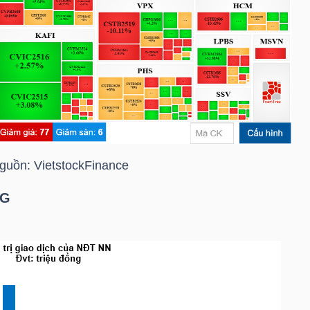
guồn:
VietstockFinance
NG