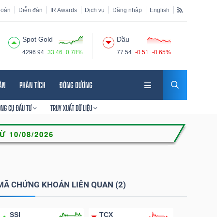
hoán
Diễn đàn
IR Awards
Dịch vụ
Đăng nhập
English
Spot Gold
Dầu
4296.94
33.46
0.78%
77.54
-0.51
-0.65%
HÂN
PHÂN TÍCH
ĐÔNG DƯƠNG
ÔNG CỤ ĐẦU TƯ
TRUY XUẤT DỮ LIỆU
MÃ CHỨNG KHOÁN LIÊN QUAN (2)
SSI
TCX