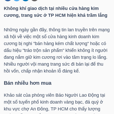
Không khí giao dịch tại nhiều cửa hàng kim
cương, trang sức ở
TP HCM
hiện khá trầm lắng
DOANH
NGHIỆP
Những ngày gần đây, thông tin lan truyền trên mạng
xã hội về việc một số cửa hàng kinh doanh kim
cương bị nghi "bán hàng kém chất lượng" hoặc có
BẤT
dấu hiệu "tráo trộn sản phẩm" khiến không ít người
ĐỘNG
đang nắm giữ kim cương rơi vào tâm trạng lo lắng.
SẢN
Nhiều người vội mang trang sức đi bán lại để thu
hồi vốn, chấp nhận khoản lỗ đáng kể.
Bán nhiều hơn mua
TÀI
CHÍNH
Khảo sát của phóng viên Báo Người Lao Động tại
một số tuyến phố kinh doanh vàng bạc, đá quý ở
khu vực chợ An Đông,
TP HCM
cho thấy lượng