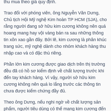
DỊCH
thu mua theo giá quy định.
VỤ
Trao đổi với phóng viên, ông Nguyễn Văn Dưng,
TRUYỀN
Chủ tịch Hội Mỹ nghệ Kim hoàn
TP HCM
(SJA), cho
THÔNG
rằng người đang sở hữu kim cương không nên quá
hoang mang hay vội vàng bán ra sau những thông
tin xôn xao gần đây. Bởi lẽ, kim cương là phân khúc
trang sức, mỹ nghệ dành cho nhóm khách hàng thu
TIỆN
nhập cao và có đặc thù riêng.
ÍCH
Phần lớn kim cương được giao dịch trên thị trường
đều đã có hồ sơ kiểm định về chất lượng trước khi
đến tay khách hàng. Vì vậy, người sở hữu kim
cương không nên quá lo lắng trước các thông tin
BẤT
chưa được kiểm chứng đầy đủ.
ĐỘNG
Theo ông Dưng, nếu nghi ngờ về chất lượng sản
SẢN
phẩm, người tiêu dùng có thể mang kim cương đến