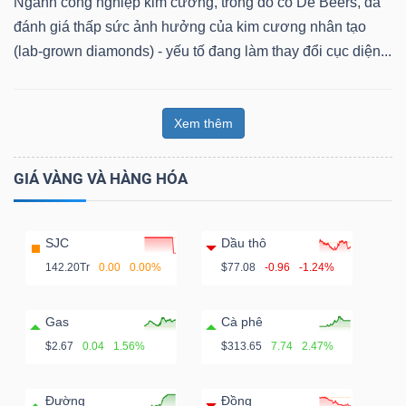
Ngành công nghiệp kim cương, trong đó có De Beers, đã
đánh giá thấp sức ảnh hưởng của kim cương nhân tạo
(lab-grown diamonds) - yếu tố đang làm thay đổi cục diện...
Xem thêm
GIÁ VÀNG VÀ HÀNG HÓA
SJC
Dầu thô
142.20Tr
0.00
0.00%
$77.08
-0.96
-1.24%
Gas
Cà phê
$2.67
0.04
1.56%
$313.65
7.74
2.47%
Đường
Đồng