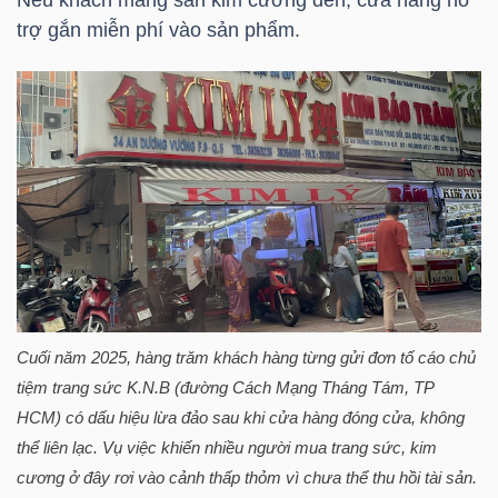
Nếu khách mang sẵn kim cương đến, cửa hàng hỗ
trợ gắn miễn phí vào sản phẩm.
TÀI
CHÍNH
CÁ
NHÂN
PHÂN
TÍCH
VIETSTOCKFINANCE
Cuối năm 2025, hàng trăm khách hàng từng gửi đơn tố cáo chủ
tiệm trang sức K.N.B (đường Cách Mạng Tháng Tám,
TP
HCM
) có dấu hiệu lừa đảo sau khi cửa hàng đóng cửa, không
VĨ
thể liên lạc. Vụ việc khiến nhiều người mua trang sức, kim
MÔ
cương ở đây rơi vào cảnh thấp thỏm vì chưa thể thu hồi tài sản.