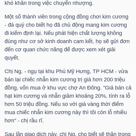
khó khăn trong việc chuyển nhượng.
NGUYÊN
VẬT
Một số thành viên trong cộng đồng chơi kim cương
LIỆU
- đá quý cho biết họ đã chủ động mang kim cương
đi kiểm định lại. Nếu phát hiện chất lượng không
đúng như cơ sở kinh doanh cam kết, họ sẽ gửi đơn
đến cơ quan chức năng để được xem xét giải
quyết.
CÔNG
NGHIỆP
Chị Ng. - ngụ tại khu Phú Mỹ Hưng,
TP HCM
- vừa
bán lại chiếc nhẫn kim cương trị giá hơn 200 triệu
đồng, vốn mua ở khu vực chợ An Đông. "Giá bán cả
hạt kim cương và nhẫn giảm khoảng 20%, tính ra lỗ
hơn 50 triệu đồng. Nếu so với giá vàng thời điểm
TIÊU
mua chiếc nhẫn kim cương này thì tôi còn lỗ nhiều
DÙNG
hơn" - chị rầu rĩ.
KHÔNG
THIẾT
Sau lần giao dịch này, chị Ng. cho biết sẽ thận trọng