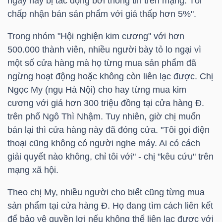
ngày nay bị tác động bởi thông tin trên mạng. Tôi
chấp nhận bán sản phẩm với giá thấp hơn 5%".
Trong nhóm "Hội nghiện kim cương" với hơn
TRÁI
500.000 thành viên, nhiều người bày tỏ lo ngại vì
PHIẾU
một số cửa hàng mà họ từng mua sản phẩm đã
ngừng hoạt động hoặc không còn liên lạc được. Chị
Ngọc My (ngụ Hà Nội) cho hay từng mua kim
CÔNG
cương với giá hơn 300 triệu đồng tại cửa hàng Đ.
CỤ
trên phố Ngô Thì Nhậm. Tuy nhiên, giờ chị muốn
ĐẦU
bán lại thì cửa hàng này đã đóng cửa. "Tôi gọi điện
TƯ
thoại cũng không có người nghe máy. Ai có cách
giải quyết nào không, chỉ tôi với" - chị "kêu cứu" trên
mạng xã hội.
TRUY
Theo chị My, nhiều người cho biết cũng từng mua
XUẤT
sản phẩm tại cửa hàng Đ. Họ đang tìm cách liên kết
DỮ
để bảo vệ quyền lợi nếu không thể liên lạc được với