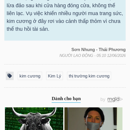
lừa đảo sau khi cửa hàng đóng cửa, không thể
Bài
liên lạc. Vụ việc khiến nhiều người mua trang sức,
viết
kim cương ở đây rơi vào cảnh thấp thỏm vì chưa
của
thể thu hồi tài sản.
tác
giả
Sơn Nhung - Thái Phương
(-)
NGƯỜI LAO ĐỘNG
- 05:10 12/06/2026
Báo
kim cương
Kim Lý
thị trường kim cương
cáo
phân
tích
(-)
Thuật