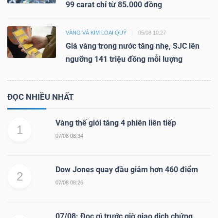
99 carat chỉ từ 85.000 đồng
VÀNG VÀ KIM LOẠI QUÝ
05/08 10:27
Giá vàng trong nước tăng nhẹ, SJC lên
ngưỡng 141 triệu đồng mỗi lượng
ĐỌC NHIỀU NHẤT
Vàng thế giới tăng 4 phiên liên tiếp
1
07/08 08:34
Dow Jones quay đầu giảm hơn 460 điểm
2
07/08 08:26
07/08: Đọc gì trước giờ giao dịch chứng