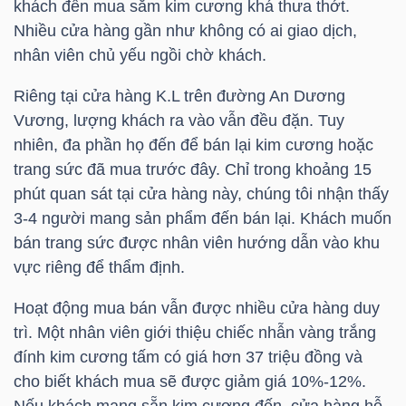
khách đến mua sắm kim cương khá thưa thớt.
HÀNG
Nhiều cửa hàng gần như không có ai giao dịch,
HÓA
nhân viên chủ yếu ngồi chờ khách.
Riêng tại cửa hàng K.L trên đường An Dương
Vương, lượng khách ra vào vẫn đều đặn. Tuy
KINH
nhiên, đa phần họ đến để bán lại kim cương hoặc
TẾ
trang sức đã mua trước đây. Chỉ trong khoảng 15
phút quan sát tại cửa hàng này, chúng tôi nhận thấy
3-4 người mang sản phẩm đến bán lại. Khách muốn
THẾ
bán trang sức được nhân viên hướng dẫn vào khu
GIỚI
vực riêng để thẩm định.
Hoạt động mua bán vẫn được nhiều cửa hàng duy
trì. Một nhân viên giới thiệu chiếc nhẫn vàng trắng
ĐÔNG
đính kim cương tấm có giá hơn 37 triệu đồng và
DƯƠNG
cho biết khách mua sẽ được giảm giá 10%-12%.