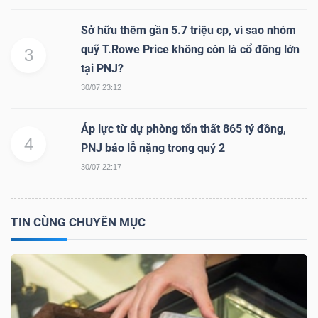
Sở hữu thêm gần 5.7 triệu cp, vì sao nhóm
quỹ T.Rowe Price không còn là cổ đông lớn
3
Dữ
tại PNJ?
liệu
30/07 23:12
tài
chính
Áp lực từ dự phòng tổn thất 865 tỷ đồng,
4
PNJ báo lỗ nặng trong quý 2
30/07 22:17
TIN CÙNG CHUYÊN MỤC