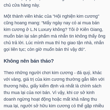
LIỆU
chủ cửa hàng này.
Một thành viên khác của "Hội nghiện kim cương"
Ngành
cũng hoang mang: "Mấy ngày nay có ai mua bán
(-)
kim cương ở L.N Luxury không? Tôi ở Kiên Giang,
VS-
muốn bán lại sản phẩm mà nhắn tin không thấy ông
SECTOR
chủ trả lời. Lúc mình mua thì họ giao tận nhà, nhắn
gọi liên tục; còn giờ muốn bán thì vậy đó".
Không nên bán tháo?
Theo những người chơi kim cương - đá quý, khác
NĂNG
với vàng, giá trị của kim cương thường gắn liền với
LƯỢNG
thương hiệu, giấy kiểm định và nhất là chính sách
thu mua lại của nơi bán. Vì vậy, khi cơ sở kinh
doanh ngừng hoạt động hoặc mất khả năng thu
mua lại, người sở hữu kim cương có thể gặp nhiều