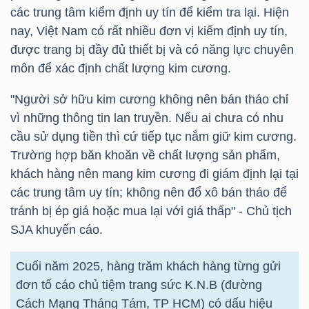
các trung tâm kiểm định uy tín để kiểm tra lại. Hiện
Mã
nay, Việt Nam có rất nhiều đơn vị kiểm định uy tín,
chứng
được trang bị đầy đủ thiết bị và có năng lực chuyên
khoán
môn để xác định chất lượng kim cương.
(-)
"Người sở hữu kim cương không nên bán tháo chỉ
Tất cả
Cổ phiếu
Chỉ số
Chứng chỉ quỹ
Chứng 
vì những thông tin lan truyền. Nếu ai chưa có nhu
cầu sử dụng tiền thì cứ tiếp tục nắm giữ kim cương.
Lãnh
Trường hợp băn khoăn về chất lượng sản phẩm,
đạo
khách hàng nên mang kim cương đi giám định lại tại
(-)
các trung tâm uy tín; không nên đổ xô bán tháo để
tránh bị ép giá hoặc mua lại với giá thấp" - Chủ tịch
Tất cả
Người nội bộ
Người liên quan
Cổ đông lớn
SJA khuyến cáo.
Tin
Cuối năm 2025, hàng trăm khách hàng từng gửi
tức
đơn tố cáo chủ tiệm trang sức K.N.B (đường
(-)
Cách Mạng Tháng Tám,
TP HCM
) có dấu hiệu