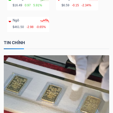
$16.49
0.97
5.91%
$6.59
-0.15
-2.34%
Ngô
$461.50
-2.98
-0.65%
TIN CHÍNH