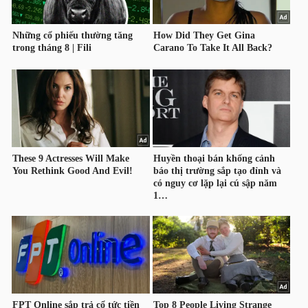
ngữ
(-)
Dịch
vụ
(-)
Đào
tạo
Sách
tài
chính