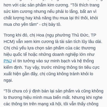
YẾU
hơn với các sản phẩm kim cương. "Tôi thích trang
sức kim cương nhưng nếu phải lo lắng, bất an vì
chất lượng hay khả năng thu mua lại thì thôi, khỏi
mua cho yên tâm" - chị bày tỏ.
TIÊU
Trong khi đó, chị Hoa (ngụ phường Thủ Đức,
TP
DÙNG
HCM
) vẫn xem kim cương là tài sản tích lũy lâu dài.
THIẾT
Chị chủ yếu lựa chọn sản phẩm của các thương
YẾU
hiệu quốc tế hoặc những doanh nghiệp lớn như
PNJ
vì tin tưởng vào sự minh bạch và hệ thống
kiểm định. Tuy vậy, trước những thông tin tiêu cực
xuất hiện gần đây, chị cũng không tránh khỏi lo
ngại.
CHĂM
SÓC
"Tôi chưa có ý định bán lại sản phẩm và cũng không
SỨC
lo thương hiệu mình mua biến mất. Nhưng khi nghe
KHỎE
các thông tin trên mạng xã hội, tôi vẫn thấy chông