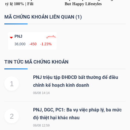
MÃ CHỨNG KHOÁN LIÊN QUAN (1)
Công
PNJ
cụ
36,000
-450
-1.23%
đầu
tư
TIN TỨC MÃ CHỨNG KHOÁN
PNJ triệu tập ĐHĐCĐ bất thường để điều
1
chỉnh kế hoạch kinh doanh
06/08 14:14
Truyền
thông
PNJ, DGC, PC1: Ba vụ việc pháp lý, ba mức
tài
2
độ thiệt hại khác nhau
chính
06/08 12:59