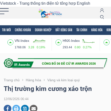
Vietstock - Trang thông tin điện tử tổng hợp
English
TIN MỚI
CHỨNG KHOÁN
DOANH NGHIỆP
BẤT ĐỘNG SẢN
TÀI CHÍNH
HÀNG HÓA
KIN
Tất cả
Tính năng
Ngành
Mã chứng khoán
Lãnh
VN-Index
HNX-Index
Tính
1768.06
3.28
0.19%
293.44
0.80
0.27%
năng
(-)
VIETSTOCK
Trang chủ
Hàng hóa
Vàng và kim loại quý
Thị trường kim cương xáo trộn
CHỨNG
12/06/2026 06:44
KHOÁN