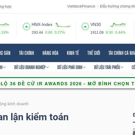
VietstockFinance
Đấu trường chứng k
tổng hợp
HNX-Index
VN30
0.19%
293.44
0.80
0.27%
1911.09
8.30
0.44%
 đạo
Tin tức
Báo cáo phân tích
Thuật ngữ
Dịch vụ
NG SẢN
TÀI CHÍNH
HÀNG HÓA
KINH TẾ
THẾ GIỚI
TÀI CHÍNH CÁ N
NH
DỮ LIỆU DOANH NGHIỆP
DỮ LIỆU PHÁI SINH
DỮ LIỆU TRÁI PHIẾU
C
ộng kinh doanh
an lận kiểm toán