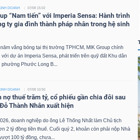
KINH DOANH
07/08 15:02
up “Nam tiến” với Imperia Sensa: Hành trình
ng ty gia đình thành pháp nhân trong hệ sinh
 năm vắng bóng tại thị trường TPHCM, MIK Group chính
ại với dự án Imperia Sensa, phát triển trên quỹ đất Khu dân
 phường Phước Long B...
KINH DOANH
07/08 10:50
 nợ thuế trăm tỷ, cổ phiếu gần chia đôi sau
 Đỗ Thành Nhân xuất hiện
026, doanh nghiệp do ông Lê Thống Nhất làm Chủ tịch
n 2 tỷ đồng tiền thuế. Cuối quý 2, khoản còn phải nộp Nhà
ượt 100 tỷ đồng, chưa...