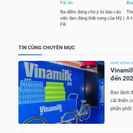
LIỆU
Ngành
(-)
VS-
TIN CÙNG CHUYÊN MỤC
SECTOR
HOẠT ĐỘNG 
Vinamil
đến 20
Ban lãnh đ
NĂNG
cải thiện 
LƯỢNG
phân phối t