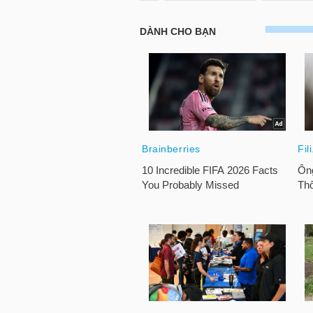
TRÁI
PHIẾU
CÔNG
CỤ
ĐẦU
TƯ
TRUY
XUẤT
DỮ