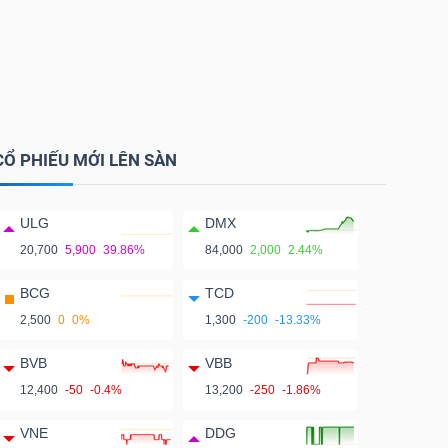
CỔ PHIẾU MỚI LÊN SÀN
ULG
DMX
20,700
5,900
39.86%
84,000
2,000
2.44%
BCG
TCD
2,500
0
0%
1,300
-200
-13.33%
BVB
VBB
12,400
-50
-0.4%
13,200
-250
-1.86%
VNE
DDG