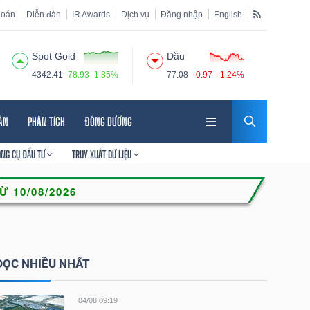
hoán
Diễn đàn
IR Awards
Dịch vụ
Đăng nhập
English
Spot Gold
Dầu
4342.41
78.93
1.85%
77.08
-0.97
-1.24%
HÂN
PHÂN TÍCH
ĐÔNG DƯƠNG
ÔNG CỤ ĐẦU TƯ
TRUY XUẤT DỮ LIỆU
ĐỌC NHIỀU NHẤT
04/08 09:19