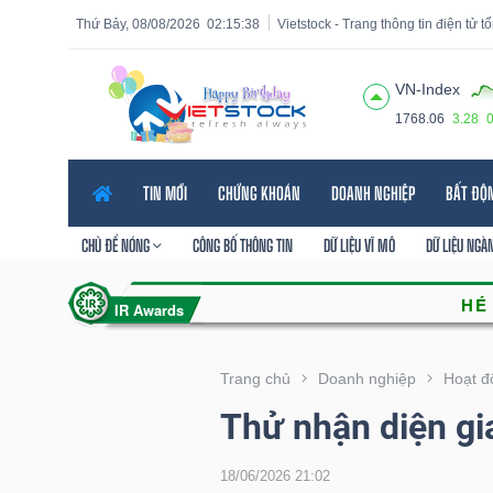
Thứ Bảy, 08/08/2026
02:15:39
Vietstock - Trang thông tin điện tử 
VN-Index
1768.06
3.28
Tất cả
Tính năng
Ngành
Mã chứng khoán
Lãnh
TIN MỚI
CHỨNG KHOÁN
DOANH NGHIỆP
BẤT ĐỘ
Tính
năng
CHỦ ĐỀ NÓNG
CÔNG BỐ THÔNG TIN
DỮ LIỆU VĨ MÔ
DỮ LIỆU NGÀ
(-)
VIETSTOCK
Trang chủ
Doanh nghiệp
Hoạt đ
Thử nhận diện gi
CHỨNG
KHOÁN
18/06/2026 21:02