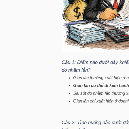
HÀNG
HÓA
KINH
TẾ
Câu 1: Điểm nào dưới đây khiến
do nhầm lẫn?
THẾ
Gian lận thường xuất hiện ở
GIỚI
Gian lận có thể đi kèm hàn
Sai sót do nhầm lẫn thường xả
Gian lận chỉ xuất hiện ở doa
ĐÔNG
DƯƠNG
Câu 2: Tình huống nào dưới đây