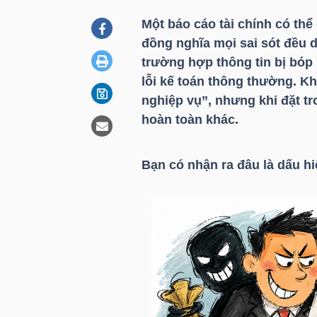
Một báo cáo tài chính có th
đồng nghĩa mọi sai sót đều d
DOANH
trường hợp thông tin bị bóp
NGHIỆP
lỗi kế toán thông thường. Kh
nghiệp vụ”, nhưng khi đặt tr
hoàn toàn khác.
BẤT
ĐỘNG
Bạn có nhận ra đâu là dấu hi
SẢN
TÀI
CHÍNH