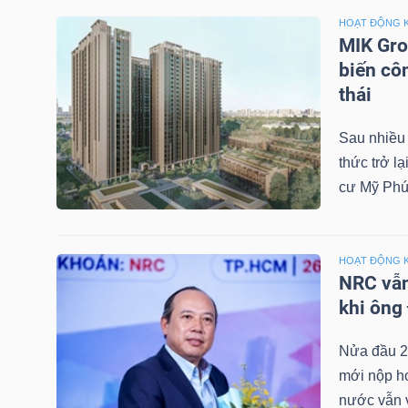
NGUYÊN
HOẠT ĐỘNG 
VẬT
MIK Gro
LIỆU
biến cô
thái
Sau nhiều
thức trở l
CÔNG
cư Mỹ Phú
NGHIỆP
HOẠT ĐỘNG 
NRC vẫn
khi ông
TIÊU
DÙNG
Nửa đầu 2
KHÔNG
mới nộp hơ
THIẾT
nước vẫn v