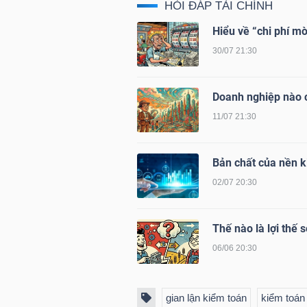
HỎI ĐÁP TÀI CHÍNH
Hiểu về “chi phí mò
NGÀNH
30/07 21:30
Doanh nghiệp nào c
DOANH
11/07 21:30
NGHIỆP
Bản chất của nền ki
02/07 20:30
CỔ
PHIẾU
Thế nào là lợi thế 
06/06 20:30
PHÁI
gian lận kiểm toán
kiểm toán
SINH