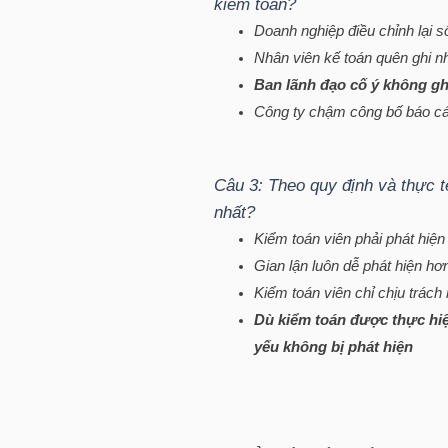
kiểm toán?
Doanh nghiệp điều chỉnh lại số 
TÀI
Nhân viên kế toán quên ghi n
CHÍNH
Ban lãnh đạo cố ý không gh
CÁ
Công ty chậm công bố báo cáo
NHÂN
Câu 3: Theo quy định và thực t
nhất?
PHÂN
Kiểm toán viên phải phát hiện
TÍCH
Gian lận luôn dễ phát hiện hơ
VIETSTOCKFINANCE
Kiểm toán viên chỉ chịu trách
Dù kiểm toán được thực hiệ
yếu không bị phát hiện
VĨ
MÔ