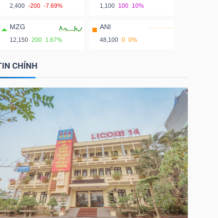
2,400
-200
-7.69%
1,100
100
10%
MZG
ANI
12,150
200
1.67%
48,100
0
0%
TIN CHÍNH