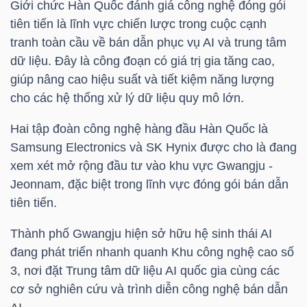
Giới chức Hàn Quốc đánh giá công nghệ đóng gói
tiên tiến là lĩnh vực chiến lược trong cuộc cạnh
tranh toàn cầu về bán dẫn phục vụ AI và trung tâm
NGÀNH
dữ liệu. Đây là công đoạn có giá trị gia tăng cao,
giúp nâng cao hiệu suất và tiết kiệm năng lượng
cho các hệ thống xử lý dữ liệu quy mô lớn.
DOANH
Hai tập đoàn công nghệ hàng đầu Hàn Quốc là
NGHIỆP
Samsung Electronics và SK Hynix được cho là đang
xem xét mở rộng đầu tư vào khu vực Gwangju -
Jeonnam, đặc biệt trong lĩnh vực đóng gói bán dẫn
CỔ
tiên tiến.
PHIẾU
Thành phố Gwangju hiện sở hữu hệ sinh thái AI
đang phát triển nhanh quanh Khu công nghệ cao số
3, nơi đặt Trung tâm dữ liệu AI quốc gia cùng các
PHÁI
cơ sở nghiên cứu và trình diễn công nghệ bán dẫn
SINH