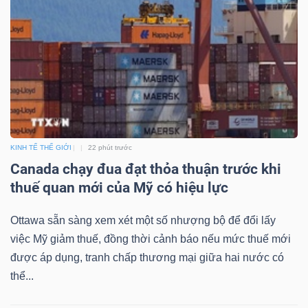
Mã
chứng
khoán
(-)
Tất cả
Cổ phiếu
Chỉ số
Chứng chỉ quỹ
Chứng 
Lãnh
KINH TẾ THẾ GIỚI
22 phút trước
đạo
Canada chạy đua đạt thỏa thuận trước khi
(-)
thuế quan mới của Mỹ có hiệu lực
Tất cả
Người nội bộ
Người liên quan
Cổ đông lớn
Ottawa sẵn sàng xem xét một số nhượng bộ để đổi lấy
việc Mỹ giảm thuế, đồng thời cảnh báo nếu mức thuế mới
Tin
được áp dụng, tranh chấp thương mại giữa hai nước có
tức
thể...
(-)