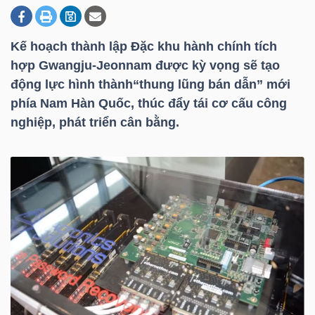
Kế hoạch thành lập Đặc khu hành chính tích
DOANH
hợp Gwangju-Jeonnam được kỳ vọng sẽ tạo
NGHIỆP
động lực hình thành“thung lũng bán dẫn” mới
phía Nam Hàn Quốc, thúc đẩy tái cơ cấu công
nghiệp, phát triển cân bằng.
BẤT
ĐỘNG
SẢN
TÀI
CHÍNH