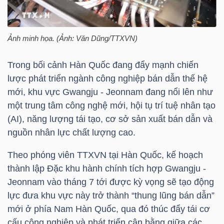
HÀNG
HÓA
Ảnh minh họa. (Ảnh: Văn Dũng/TTXVN)
Trong bối cảnh Hàn Quốc đang đẩy mạnh chiến
KINH
lược phát triển ngành công nghiệp bán dẫn thế hệ
TẾ
mới, khu vực Gwangju - Jeonnam đang nổi lên như
một trung tâm công nghệ mới, hội tụ trí tuệ nhân tạo
(AI), năng lượng tái tạo, cơ sở sản xuất bán dẫn và
THẾ
nguồn nhân lực chất lượng cao.
GIỚI
Theo phóng viên TTXVN tại Hàn Quốc, kế hoạch
thành lập Đặc khu hành chính tích hợp Gwangju -
Jeonnam vào tháng 7 tới được kỳ vọng sẽ tạo động
ĐÔNG
lực đưa khu vực này trở thành “thung lũng bán dẫn”
DƯƠNG
mới ở phía Nam Hàn Quốc, qua đó thúc đẩy tái cơ
cấu công nghiệp và phát triển cân bằng giữa các