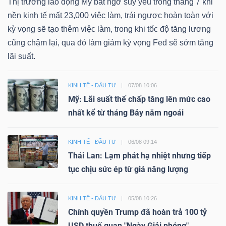
Thị trường lao động Mỹ bất ngờ suy yếu trong tháng 7 khi
nền kinh tế mất 23,000 việc làm, trái ngược hoàn toàn với
kỳ vọng sẽ tạo thêm việc làm, trong khi tốc độ tăng lương
cũng chậm lại, qua đó làm giảm kỳ vọng Fed sẽ sớm tăng
lãi suất.
KINH TẾ - ĐẦU TƯ
07/08 10:06
Mỹ: Lãi suất thế chấp tăng lên mức cao
nhất kể từ tháng Bảy năm ngoái
KINH TẾ - ĐẦU TƯ
06/08 09:14
Thái Lan: Lạm phát hạ nhiệt nhưng tiếp
tục chịu sức ép từ giá năng lượng
KINH TẾ - ĐẦU TƯ
05/08 10:26
Chính quyền Trump đã hoàn trả 100 tỷ
USD thuế quan "Ngày Giải phóng"