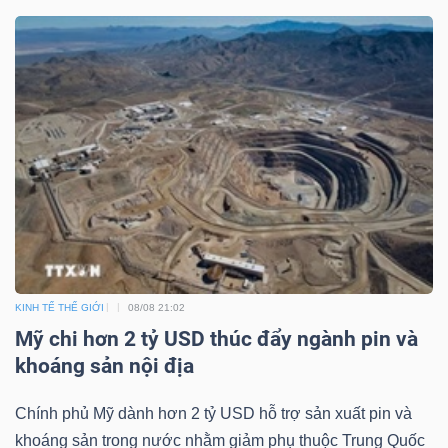
Bài
viết
của
tác
giả
(-)
Báo
cáo
phân
KINH TẾ THẾ GIỚI
08/08 21:02
tích
Mỹ chi hơn 2 tỷ USD thúc đẩy ngành pin và
(-)
khoáng sản nội địa
Chính phủ Mỹ dành hơn 2 tỷ USD hỗ trợ sản xuất pin và
Thuật
khoáng sản trong nước nhằm giảm phụ thuộc Trung Quốc