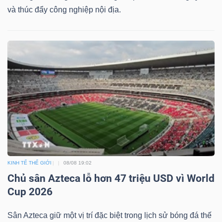
ngữ
và thúc đẩy công nghiệp nội địa.
(-)
Dịch
vụ
(-)
Đào
tạo
KINH TẾ THẾ GIỚI
08/08 19:02
Chủ sân Azteca lỗ hơn 47 triệu USD vì World
Cup 2026
Sách
tài
Sân Azteca giữ một vị trí đặc biệt trong lịch sử bóng đá thế
chính