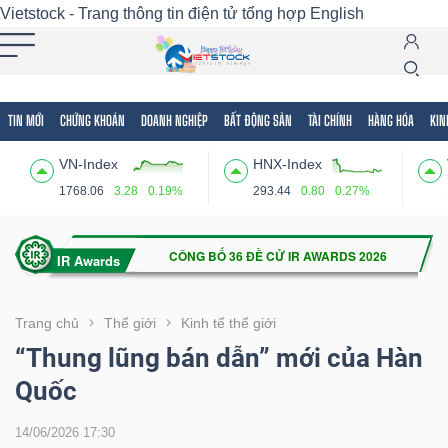
Vietstock - Trang thông tin điện tử tổng hợp
English
TIN MỚI
CHỨNG KHOÁN
DOANH NGHIỆP
BẤT ĐỘNG SẢN
TÀI CHÍNH
HÀNG HÓA
KIN
Tất cả
Tính năng
Ngành
Mã chứng khoán
Lãnh
VN-Index
HNX-Index
Tính
1768.06
3.28
0.19%
293.44
0.80
0.27%
năng
(-)
VIETSTOCK
Trang chủ
Thế giới
Kinh tế thế giới
“Thung lũng bán dẫn” mới của Hàn
Quốc
CHỨNG
KHOÁN
14/06/2026 17:30