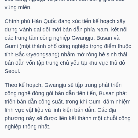
vùng miền.
TÀI
Chính phủ Hàn Quốc đang xúc tiến kế hoạch xây
CHÍNH
dựng Vành đai đổi mới bán dẫn phía Nam, kết nối
CÁ
các trung tâm công nghiệp Gwangju, Busan và
NHÂN
Gumi (một thành phố công nghiệp trọng điểm thuộc
tỉnh Bắc Gyeongsang) nhằm mở rộng hệ sinh thái
bán dẫn vốn tập trung chủ yếu tại khu vực thủ đô
PHÂN
Seoul.
TÍCH
Theo kế hoạch, Gwangju sẽ tập trung phát triển
VIETSTOCKFINANCE
công nghệ đóng gói bán dẫn tiên tiến, Busan phát
triển bán dẫn công suất, trong khi Gumi đảm nhiệm
lĩnh vực vật liệu và linh kiện bán dẫn. Các địa
phương này sẽ được liên kết thành một chuỗi công
VĨ
nghiệp thống nhất.
MÔ