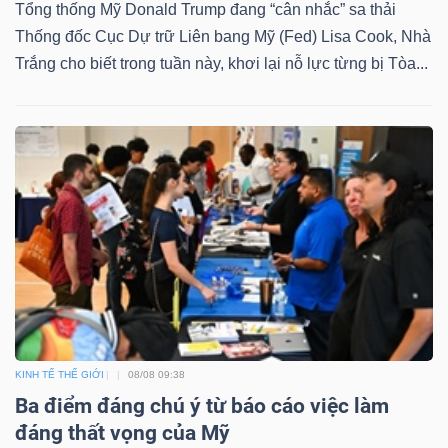
Tổng thống Mỹ Donald Trump đang “cân nhắc” sa thải
Thống đốc Cục Dự trữ Liên bang Mỹ (Fed) Lisa Cook, Nhà
Trắng cho biết trong tuần này, khơi lại nỗ lực từng bị Tòa...
Dữ
liệu
tài
chính
KINH TẾ THẾ GIỚI
08/08 09:38
Ba điểm đáng chú ý từ báo cáo việc làm
đáng thất vọng của Mỹ