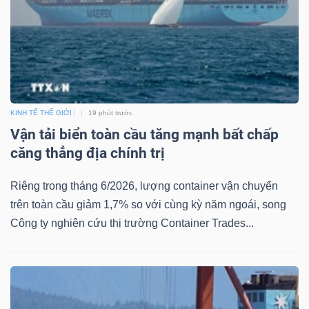
DỊCH
VỤ
TRUYỀN
THÔNG
KINH TẾ THẾ GIỚI
19 phút trước
Vận tải biển toàn cầu tăng mạnh bất chấp
TIỆN
căng thẳng địa chính trị
ÍCH
Riêng trong tháng 6/2026, lượng container vận chuyển
trên toàn cầu giảm 1,7% so với cùng kỳ năm ngoái, song
Công ty nghiên cứu thị trường Container Trades...
BẤT
ĐỘNG
SẢN