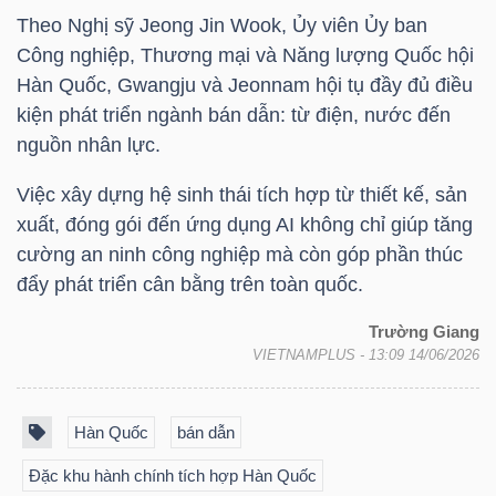
NGUYÊN
Theo Nghị sỹ Jeong Jin Wook, Ủy viên Ủy ban
VẬT
Công nghiệp, Thương mại và Năng lượng Quốc hội
LIỆU
Hàn Quốc, Gwangju và Jeonnam hội tụ đầy đủ điều
kiện phát triển ngành bán dẫn: từ điện, nước đến
nguồn nhân lực.
Việc xây dựng hệ sinh thái tích hợp từ thiết kế, sản
CÔNG
xuất, đóng gói đến ứng dụng AI không chỉ giúp tăng
NGHIỆP
cường an ninh công nghiệp mà còn góp phần thúc
đẩy phát triển cân bằng trên toàn quốc.
Trường Giang
VIETNAMPLUS
- 13:09 14/06/2026
TIÊU
DÙNG
Hàn Quốc
bán dẫn
KHÔNG
THIẾT
Đặc khu hành chính tích hợp Hàn Quốc