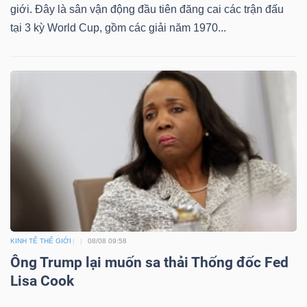
giới. Đây là sân vận động đầu tiên đăng cai các trận đấu
tại 3 kỳ World Cup, gồm các giải năm 1970...
Công
cụ
đầu
tư
Truyền
KINH TẾ THẾ GIỚI
08/08 09:58
thông
Ông Trump lại muốn sa thải Thống đốc Fed
tài
Lisa Cook
chính