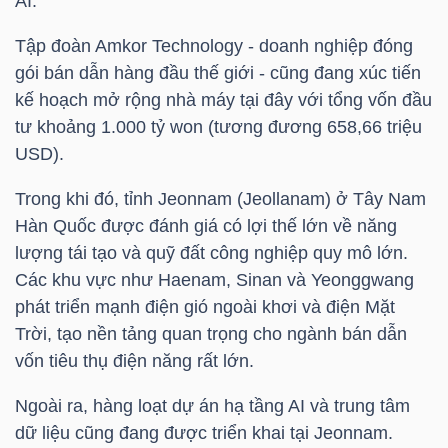
AI.
Tập đoàn Amkor Technology - doanh nghiệp đóng
gói bán dẫn hàng đầu thế giới - cũng đang xúc tiến
TRÁI
kế hoạch mở rộng nhà máy tại đây với tổng vốn đầu
PHIẾU
tư khoảng 1.000 tỷ won (tương đương 658,66
triệu
USD
).
Trong khi đó, tỉnh Jeonnam (Jeollanam) ở Tây Nam
CÔNG
Hàn Quốc được đánh giá có lợi thế lớn về năng
CỤ
lượng tái tạo và quỹ đất công nghiệp quy mô lớn.
ĐẦU
Các khu vực như Haenam, Sinan và Yeonggwang
TƯ
phát triển mạnh điện gió ngoài khơi và điện Mặt
Trời, tạo nền tảng quan trọng cho ngành bán dẫn
vốn tiêu thụ điện năng rất lớn.
TRUY
Ngoài ra, hàng loạt dự án hạ tầng AI và trung tâm
XUẤT
dữ liệu cũng đang được triển khai tại Jeonnam.
DỮ