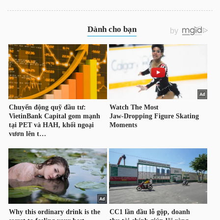
YẾU
TIÊU
DÙNG
THIẾT
YẾU
CHĂM
SÓC
SỨC
KHỎE