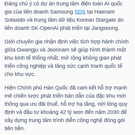
Đáng chú ý có dự án trung tâm điện toán AI quốc
LIỆU
gia của liên doanh Samsung
SDS
tại Haenam
Solasido và trung tâm dữ liệu Korean Stargate do
Ngành
liên doanh SK-OpenAI phát triển tại Jangseong.
(-)
Giới chuyên gia nhận định việc tích hợp hành chính
VS-
giữa Gwangju và Jeonnam sẽ giúp hình thành một
SECTOR
khu kinh tế thống nhất, mở rộng không gian phát
triển công nghiệp và tăng sức cạnh tranh quốc tế
cho khu vực.
Hiện Chính phủ Hàn Quốc đã cam kết hỗ trợ mạnh
NĂNG
mẽ chiến lược phát triển bán dẫn của đặc khu mới
LƯỢNG
thông qua ưu đãi thuế, hỗ trợ hạ tầng, nới lỏng quy
định và đầu tư khoảng 42 tỷ won đến năm 2030 để
xây dựng trung tâm trình diễn công nghệ đóng gói
tiên tiến.