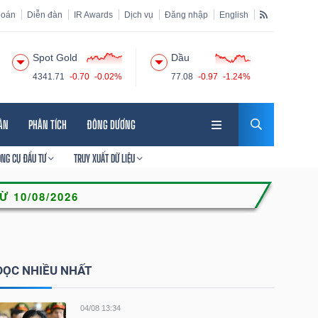
hoán
Diễn đàn
IR Awards
Dịch vụ
Đăng nhập
English
Spot Gold
Dầu
4341.71
-0.70
-0.02%
77.08
-0.97
-1.24%
HÂN
PHÂN TÍCH
ĐÔNG DƯƠNG
ÔNG CỤ ĐẦU TƯ
TRUY XUẤT DỮ LIỆU
ĐỌC NHIỀU NHẤT
04/08 13:34