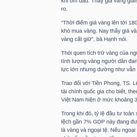
khi ốm đau. Thấy giá vàng giả
ro.
TÀI
“Thời điểm giá vàng lên tới 18
CHÍNH
khó mua vàng. Nay thấy giá và
CÁ
vàng cất giữ”, bà Hạnh nói.
NHÂN
Thói quen tích trữ vàng của ng
tính lượng vàng người dân đan
PHÂN
lực lớn nhưng dường như vẫn 
TÍCH
Trao đổi với Tiền Phong, TS. 
VIETSTOCKFINANCE
tài chính quốc gia cho biết, the
Việt Nam hiện ở mức khoảng
Trong khi đó, tỷ lệ đầu tư to
lệch gần 7% GDP này đang được
VĨ
là vàng và ngoại tệ. Nếu ngoại 
MÔ