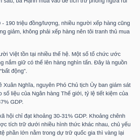
m sâu, bà Hạnh mua vào để tích trữ phòng ngừa rủi
0 - 190 triệu đồng/lượng, nhiều người xếp hàng cũng
ng giảm, không phải xếp hàng nên tôi tranh thủ mua
ười Việt tồn tại nhiều thế hệ. Một số tổ chức ước
g nắm giữ có thể lên hàng nghìn tấn. Đây là nguồn
“bất động”.
Lê Xuân Nghĩa, nguyên Phó Chủ tịch Ủy ban giám sát
o số liệu của Ngân hàng Thế giới, tỷ lệ tiết kiệm của
 37% GDP.
àn xã hội chỉ đạt khoảng 30-31% GDP. Khoảng chênh
 tích trữ dưới nhiều hình thức khác nhau, chủ yếu
tệ phần lớn nằm trong dự trữ quốc gia thì vàng lại