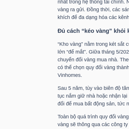
nhất trong hệ thống tài chính
vàng ra gửi. Đồng thời, các s
khích để đa dạng hóa các kênh
TRÁI
Đủ cách “kéo vàng” khỏi k
PHIẾU
“Kho vàng” nằm trong két sắt
lớn “để mắt”. Giữa tháng 5/20
CÔNG
chuyển đổi vàng mua nhà. The
CỤ
có thể chọn quy đổi vàng thàn
ĐẦU
Vinhomes.
TƯ
Sau 5 năm, tùy vào biên độ tăn
tục nắm giữ nhà hoặc nhận lạ
đổi để mua bất động sản, tức 
TRUY
Toàn bộ quá trình quy đổi vàng
XUẤT
vàng sẽ thông qua các công ty
DỮ