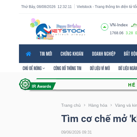
Thứ Bảy, 08/08/2026
12:32:12
Vietstock - Trang thông tin điện tử 
VN-Index
1768.06
3.28
Tất cả
Tính năng
Ngành
Mã chứng khoán
Lãnh
TIN MỚI
CHỨNG KHOÁN
DOANH NGHIỆP
BẤT ĐỘ
Tính
năng
CHỦ ĐỀ NÓNG
CÔNG BỐ THÔNG TIN
DỮ LIỆU VĨ MÔ
DỮ LIỆU NGÀ
(-)
VIETSTOCK
Trang chủ
Hàng hóa
Vàng và kim
Tìm cơ chế mở 'k
CHỨNG
KHOÁN
09/06/2026 09:31