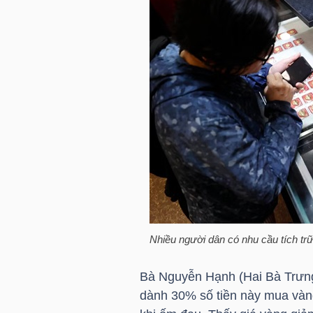
HÀNG
HÓA
KINH
TẾ
THẾ
GIỚI
Nhiều người dân có nhu cầu tích tr
ĐÔNG
Bà Nguyễn Hạnh (Hai Bà Trưng, 
DƯƠNG
dành 30% số tiền này mua vàng