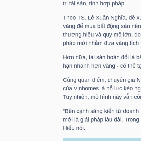
trị tài sản, tính hợp pháp.
LIỆU
​Theo TS. Lê Xuân Nghĩa, đề x
Ngành
vàng để mua bất động sản nên 
(-)
thương hiệu và quy mô lớn, do
pháp mới nhằm đưa vàng tích t
VS-
SECTOR
Hơn nữa, tài sản hoán đổi là bấ
hạn nhanh hơn vàng - có thể t
Cùng quan điểm, chuyên gia Ng
của Vinhomes là nỗ lực kéo ngu
Tuy nhiên, mô hình này vẫn cò
NĂNG
LƯỢNG
“Bên cạnh sáng kiến từ doanh n
mới là giải pháp lâu dài. Trong
Hiếu nói.