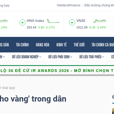
VietstockFinance
Đấu trường chứng k
tổng hợp
HNX-Index
VN30
0.19%
293.44
0.80
0.27%
1911.09
8.30
0.44%
 đạo
Tin tức
Báo cáo phân tích
Thuật ngữ
Dịch vụ
NG SẢN
TÀI CHÍNH
HÀNG HÓA
KINH TẾ
THẾ GIỚI
TÀI CHÍNH CÁ N
NH
DỮ LIỆU DOANH NGHIỆP
DỮ LIỆU PHÁI SINH
DỮ LIỆU TRÁI PHIẾU
C
 loại quý
ho vàng' trong dân