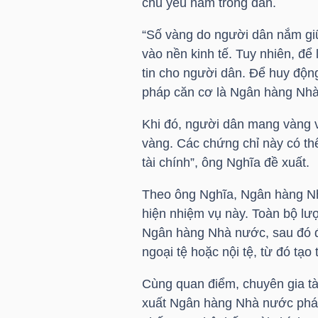
chủ yếu nằm trong dân.
“Số vàng do người dân nắm giữ
NGÀNH
vào nền kinh tế. Tuy nhiên, đ
tin cho người dân. Để huy động
pháp căn cơ là Ngân hàng Nhà
DOANH
Khi đó, người dân mang vàng v
NGHIỆP
vàng. Các chứng chỉ này có thể
tài chính”, ông Nghĩa đề xuất.
Theo ông Nghĩa, Ngân hàng Nhà
CỔ
hiện nhiệm vụ này. Toàn bộ lượ
PHIẾU
Ngân hàng Nhà nước, sau đó đ
ngoại tệ hoặc nội tệ, từ đó tạo
Cùng quan điểm, chuyên gia tài
PHÁI
xuất Ngân hàng Nhà nước phát 
SINH