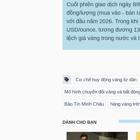
Cuối phiên giao dịch ngày 8/
NGUYÊN
đồng/lượng (mua vào - bán r
VẬT
với đầu năm 2026. Trong khi
LIỆU
USD/ounce, tương đương 136,
lệch giá vàng trong nước và t
CÔNG
NGHIỆP
Cơ chế huy động vàng từ dân
Mô hình chuyển đổi vàng và bất độn
Bảo Tín Minh Châu
hàng vàng trê
TIÊU
DÙNG
KHÔNG
THIẾT