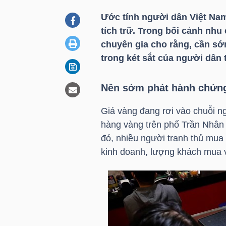
Ước tính người dân Việt Na
tích trữ. Trong bối cảnh nhu
DOANH
chuyên gia cho rằng, cần s
NGHIỆP
trong két sắt của người dân
Nên sớm phát hành chứng
BẤT
ĐỘNG
Giá vàng đang rơi vào chuỗi n
SẢN
hàng vàng trên phố Trần Nhân 
đó, nhiều người tranh thủ mua 
kinh doanh, lượng khách mua 
TÀI
CHÍNH