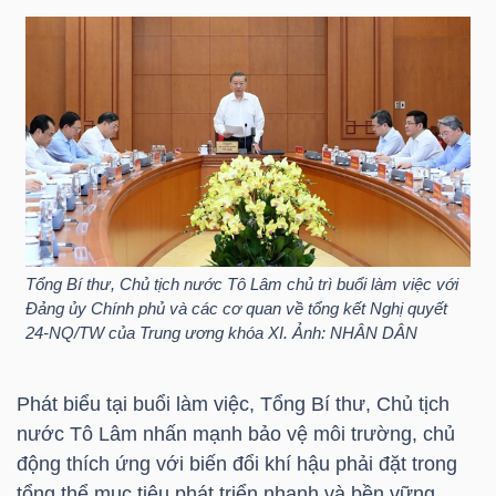
HÀNG
HÓA
KINH
TẾ
THẾ
Tổng Bí thư, Chủ tịch nước Tô Lâm chủ trì buổi làm việc với
Đảng ủy Chính phủ và các cơ quan về tổng kết Nghị quyết
GIỚI
24-NQ/TW của Trung ương khóa XI. Ảnh: NHÂN DÂN
Phát biểu tại buổi làm việc, Tổng Bí thư, Chủ tịch
ĐÔNG
nước Tô Lâm nhấn mạnh bảo vệ môi trường, chủ
DƯƠNG
động thích ứng với biến đổi khí hậu phải đặt trong
tổng thể mục tiêu phát triển nhanh và bền vững.