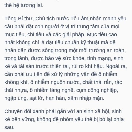
thế hệ tương lai.
Tổng Bí thư, Chủ tịch nước Tô Lâm nhấn mạnh yêu
NGÀNH
cầu phải đặt con người ở vị trí trung tâm của mọi
mục tiêu, chỉ tiêu và các giải pháp. Mục tiêu cao
nhất không chỉ là đạt tiêu chuẩn kỹ thuật mà để
DOANH
nhân dân được sống trong một môi trường an toàn,
NGHIỆP
trong lành, được bảo vệ sức khỏe, tính mạng, sinh
kế và tài sản trước thiên tai, rủi ro khí hậu. Ngoài ra,
cần phải ưu tiên để xử lý những vấn đề ô nhiễm
không khí, ô nhiễm nguồn nước, chất thải rắn, rác
CỔ
thải nhựa, ô nhiễm làng nghề, cụm công nghiệp,
PHIẾU
ngập úng, sạt lở, hạn hán, xâm nhập mặn.
Chuyển đổi xanh phải gắn với an sinh xã hội, sinh
kế bền vững, không để nhóm yếu thế bị bỏ lại phía
PHÁI
sau.
SINH