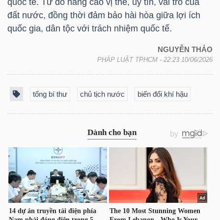
quốc tế. Từ đó nâng cao vị thế, uy tín, vai trò của
DỊCH
đất nước, đồng thời đảm bảo hài hòa giữa lợi ích
VỤ
quốc gia, dân tộc với trách nhiệm quốc tế.
TRUYỀN
THÔNG
NGUYỄN THẢO
PHÁP LUẬT TPHCM
- 22:23 10/06/2026
tổng bí thư
chủ tịch nước
biến đổi khí hậu
TIỆN
ÍCH
BẤT
ĐỘNG
SẢN