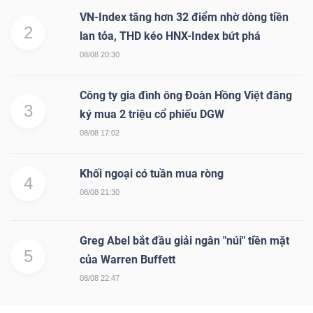
VN-Index tăng hơn 32 điểm nhờ dòng tiền
2
lan tỏa, THD kéo HNX-Index bứt phá
08/08 20:30
Công ty gia đình ông Đoàn Hồng Việt đăng
3
ký mua 2 triệu cổ phiếu DGW
08/08 17:02
Khối ngoại có tuần mua ròng
4
08/08 21:30
Greg Abel bắt đầu giải ngân "núi" tiền mặt
5
của Warren Buffett
08/08 22:47