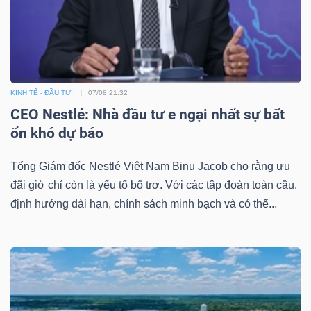
KINH TẾ - ĐẦU TƯ
07/08 21:32
CEO Nestlé: Nhà đầu tư e ngại nhất sự bất
ổn khó dự báo
Tổng Giám đốc Nestlé Việt Nam Binu Jacob cho rằng ưu
đãi giờ chỉ còn là yếu tố bổ trợ. Với các tập đoàn toàn cầu,
định hướng dài hạn, chính sách minh bạch và có thể...