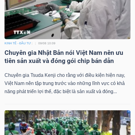
Dữ
liệu
KINH TẾ - ĐẦU TƯ
09/08 10:09
tài
Chuyên gia Nhật Bản nói Việt Nam nên ưu
chính
tiên sản xuất và đóng gói chip bán dẫn
Chuyên gia Tsuda Kenji cho rằng với điều kiện hiện nay,
Việt Nam nên tập trung trước vào những lĩnh vực có khả
năng phát triển lợi thế, đặc biệt là sản xuất và đóng...