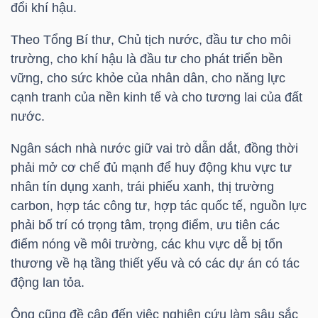
đổi khí hậu.
NGUYÊN
VẬT
Theo Tổng Bí thư, Chủ tịch nước, đầu tư cho môi
LIỆU
trường, cho khí hậu là đầu tư cho phát triển bền
vững, cho sức khỏe của nhân dân, cho năng lực
cạnh tranh của nền kinh tế và cho tương lai của đất
nước.
CÔNG
Ngân sách nhà nước giữ vai trò dẫn dắt, đồng thời
NGHIỆP
phải mở cơ chế đủ mạnh để huy động khu vực tư
nhân tín dụng xanh, trái phiếu xanh, thị trường
carbon, hợp tác công tư, hợp tác quốc tế, nguồn lực
phải bố trí có trọng tâm, trọng điểm, ưu tiên các
điểm nóng về môi trường, các khu vực dễ bị tổn
TIÊU
thương về hạ tầng thiết yếu và có các dự án có tác
DÙNG
động lan tỏa.
KHÔNG
THIẾT
Ông cũng đề cập đến việc nghiên cứu làm sâu sắc