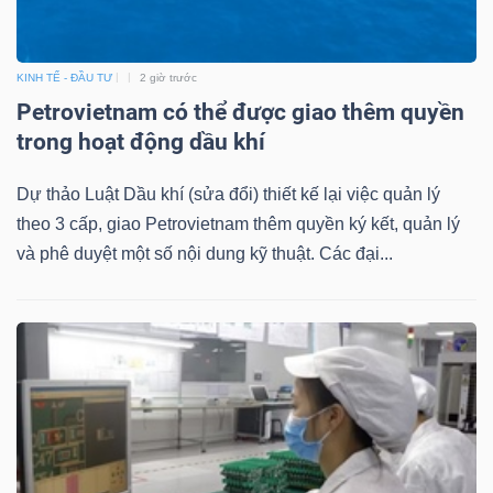
KINH TẾ - ĐẦU TƯ
2 giờ trước
Petrovietnam có thể được giao thêm quyền
Công
trong hoạt động dầu khí
cụ
đầu
Dự thảo Luật Dầu khí (sửa đổi) thiết kế lại việc quản lý
theo 3 cấp, giao Petrovietnam thêm quyền ký kết, quản lý
tư
và phê duyệt một số nội dung kỹ thuật. Các đại...
Truyền
thông
tài
chính