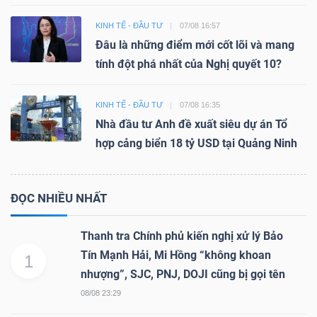
KINH TẾ - ĐẦU TƯ
07/08 16:57
Đâu là những điểm mới cốt lõi và mang
tính đột phá nhất của Nghị quyết 10?
KINH TẾ - ĐẦU TƯ
07/08 16:35
Nhà đầu tư Anh đề xuất siêu dự án Tổ
hợp cảng biển 18 tỷ USD tại Quảng Ninh
ĐỌC NHIỀU NHẤT
Thanh tra Chính phủ kiến nghị xử lý Bảo
Tín Mạnh Hải, Mi Hồng “không khoan
1
nhượng”, SJC, PNJ, DOJI cũng bị gọi tên
08/08 23:29