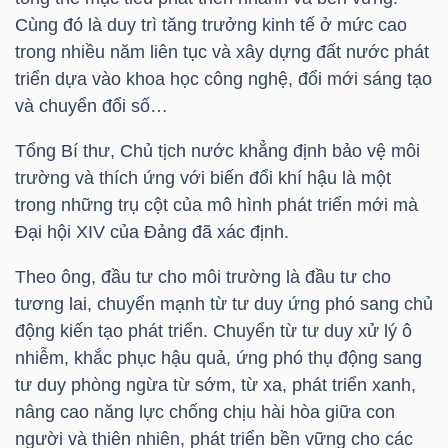
Cùng đó là duy trì tăng trưởng kinh tế ở mức cao
TÀI
trong nhiều năm liên tục và xây dựng đất nước phát
CHÍNH
triển dựa vào khoa học công nghệ, đổi mới sáng tạo
CÁ
và chuyển đổi số…
NHÂN
Tổng Bí thư, Chủ tịch nước khẳng định bảo vệ môi
trường và thích ứng với biến đổi khí hậu là một
trong những trụ cột của mô hình phát triển mới mà
PHÂN
Đại hội XIV của Đảng đã xác định.
TÍCH
Theo ông, đầu tư cho môi trường là đầu tư cho
VIETSTOCKFINANCE
tương lai, chuyển mạnh từ tư duy ứng phó sang chủ
động kiến tạo phát triển. Chuyển từ tư duy xử lý ô
nhiễm, khắc phục hậu quả, ứng phó thụ động sang
tư duy phòng ngừa từ sớm, từ xa, phát triển xanh,
VĨ
nâng cao năng lực chống chịu hài hòa giữa con
MÔ
người và thiên nhiên, phát triển bền vững cho các