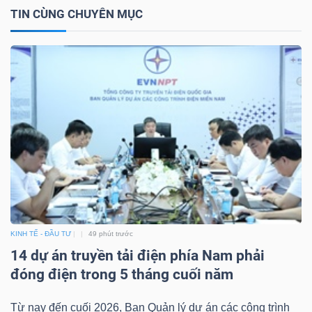
TIN CÙNG CHUYÊN MỤC
Bài
viết
của
tác
giả
(-)
Báo
cáo
phân
tích
KINH TẾ - ĐẦU TƯ
49 phút trước
(-)
14 dự án truyền tải điện phía Nam phải
đóng điện trong 5 tháng cuối năm
Thuật
Từ nay đến cuối 2026, Ban Quản lý dự án các công trình