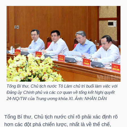
TRÁI
PHIẾU
CÔNG
CỤ
ĐẦU
TƯ
Tổng Bí thư, Chủ tịch nước Tô Lâm chủ trì buổi làm việc với
Đảng ủy Chính phủ và các cơ quan về tổng kết Nghị quyết
24-NQ/TW của Trung ương khóa XI. Ảnh: NHÂN DÂN
TRUY
XUẤT
Tổng Bí thư, Chủ tịch nước chỉ rõ phải xác định rõ
DỮ
hơn các đột phá chiến lược, nhất là về thể chế,