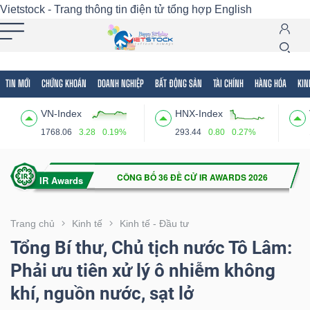
Vietstock - Trang thông tin điện tử tổng hợp
English
TIN MỚI
CHỨNG KHOÁN
DOANH NGHIỆP
BẤT ĐỘNG SẢN
TÀI CHÍNH
HÀNG HÓA
KIN
Tất cả
Tính năng
Ngành
Mã chứng khoán
Lãnh
VN-Index
HNX-Index
Tính
1768.06
3.28
0.19%
293.44
0.80
0.27%
năng
(-)
VIETSTOCK
Trang chủ
Kinh tế
Kinh tế - Đầu tư
Tổng Bí thư, Chủ tịch nước Tô Lâm:
Phải ưu tiên xử lý ô nhiễm không
CHỨNG
khí, nguồn nước, sạt lở
KHOÁN