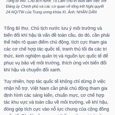
Tổng Bí thư, Chủ tịch nước Tô Lâm chủ trì buổi làm việc với
Đảng ủy Chính phủ và các cơ quan về tổng kết Nghị quyết
24-NQ/TW của Trung ương khóa XI. Ảnh: NHÂN DÂN
TÀI
Tổng Bí thư, Chủ tịch nước lưu ý môi trường và
CHÍNH
biến đổi khí hậu là vấn đề toàn cầu, do đó, cần phải
thể hiện rõ quan điểm chủ động, tích cực tham gia
các cơ chế hợp tác quốc tế, tranh thủ tối đa các tri
thức, kinh nghiệm quản trị và nguồn lực quốc tế để
phục vụ bảo vệ môi trường, thích ứng với biến đổi
CÔNG
khí hậu và chuyển đổi xanh.
NGHỆ
THÔNG
Tuy nhiên, hợp tác quốc tế không chỉ dừng ở việc
TIN
nhận hỗ trợ, Việt Nam cần phải chủ động tham gia
định hình các sáng kiến, chuẩn mực, cơ chế hợp
tác khu vực và toàn cầu về môi trường, về khí hậu,
đóng góp tích cực vào nỗ lực chung của cộng đồng