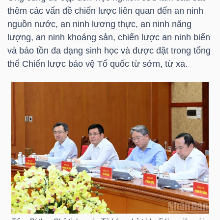
YẾU
thêm các vấn đề chiến lược liên quan đến an ninh
nguồn nước, an ninh lương thực, an ninh năng
lượng, an ninh khoáng sản, chiến lược an ninh biển
và bảo tồn đa dạng sinh học và được đặt trong tổng
thể Chiến lược bảo vệ Tổ quốc từ sớm, từ xa.
TIÊU
DÙNG
THIẾT
YẾU
CHĂM
SÓC
SỨC
KHỎE