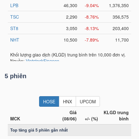
YẾU
TIÊU
DÙNG
THIẾT
YẾU
5 phiên
CHĂM
SÓC
SỨC
KHỎE