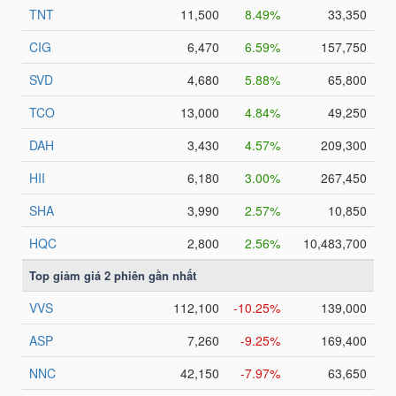
HÀNG
HÓA
KINH
TẾ
THẾ
GIỚI
ĐÔNG
DƯƠNG