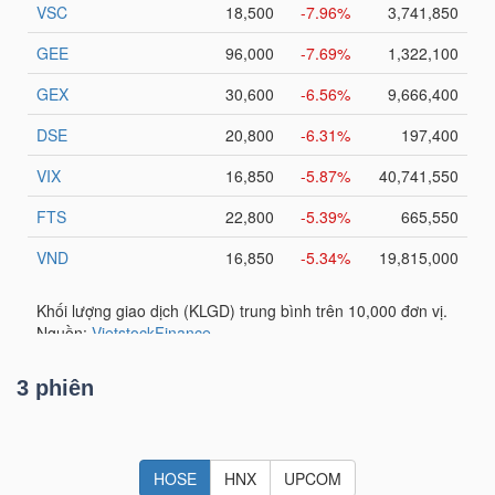
TÀI
CHÍNH
CÁ
NHÂN
PHÂN
TÍCH
VIETSTOCKFINANCE
3 phiên
VĨ
MÔ