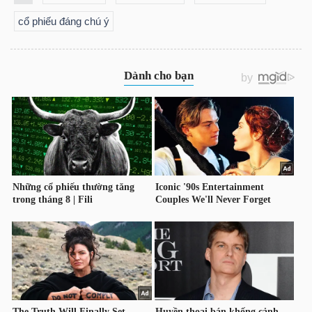
cổ phiếu đáng chú ý
Công
cụ
đầu
tư
Truyền
thông
tài
chính