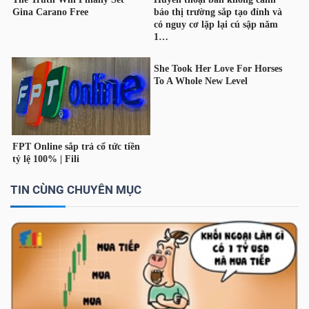
Dữ
liệu
tài
chính
TIN CÙNG CHUYÊN MỤC