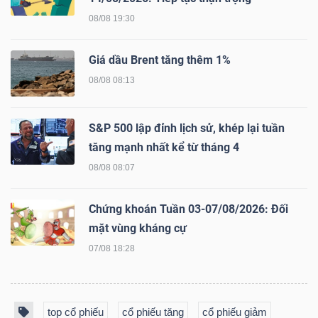
ngữ
(-)
08/08 19:30
Giá dầu Brent tăng thêm 1%
Dịch
08/08 08:13
vụ
(-)
S&P 500 lập đỉnh lịch sử, khép lại tuần
tăng mạnh nhất kể từ tháng 4
Đào
08/08 08:07
tạo
Chứng khoán Tuần 03-07/08/2026: Đối
mặt vùng kháng cự
07/08 18:28
Sách
tài
top cổ phiếu
cổ phiếu tăng
cổ phiếu giảm
chính