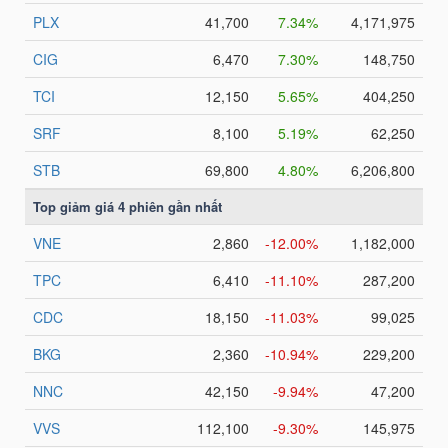
NGUYÊN
VẬT
LIỆU
CÔNG
NGHIỆP
TIÊU
DÙNG
KHÔNG
THIẾT