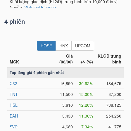
LIỆU
Ngành
4 phiên
(-)
VS-
SECTOR
NĂNG
LƯỢNG