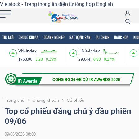
Vietstock - Trang thông tin điện tử tổng hợp
English
TIN MỚI
CHỨNG KHOÁN
DOANH NGHIỆP
BẤT ĐỘNG SẢN
TÀI CHÍNH
HÀNG HÓA
KIN
Tất cả
Tính năng
Ngành
Mã chứng khoán
Lãnh
VN-Index
HNX-Index
Tính
1768.06
3.28
0.19%
293.44
0.80
0.27%
năng
(-)
VIETSTOCK
Trang chủ
Chứng khoán
Cổ phiếu
Top cổ phiếu đáng chú ý đầu phiên
09/06
CHỨNG
KHOÁN
09/06/2026 08:00