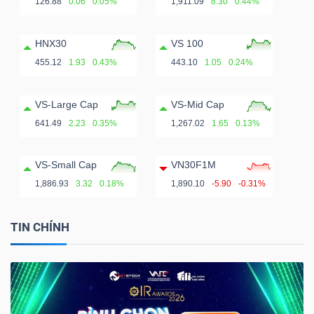
126.88
0.06
0.05%
1,911.09
8.30
0.44%
HNX30
VS 100
455.12
1.93
0.43%
443.10
1.05
0.24%
VS-Large Cap
VS-Mid Cap
641.49
2.23
0.35%
1,267.02
1.65
0.13%
VS-Small Cap
VN30F1M
1,886.93
3.32
0.18%
1,890.10
-5.90
-0.31%
TIN CHÍNH