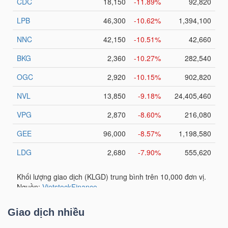
DỊCH
VỤ
TRUYỀN
THÔNG
TIỆN
ÍCH
BẤT
ĐỘNG
Giao dịch nhiều
SẢN