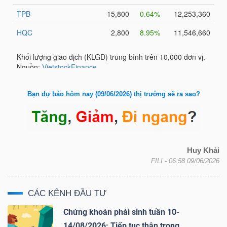
Bài
viết
của
tác
giả
(-)
Bạn dự báo hôm nay (09/06/2026) thị trường sẽ ra sao?
Báo
cáo
phân
Huy Khải
FILI
- 06:58 09/06/2026
tích
(-)
CÁC KÊNH ĐẦU TƯ
Chứng khoán phái sinh tuần 10-
Thuật
14/08/2026: Tiếp tục thận trọng