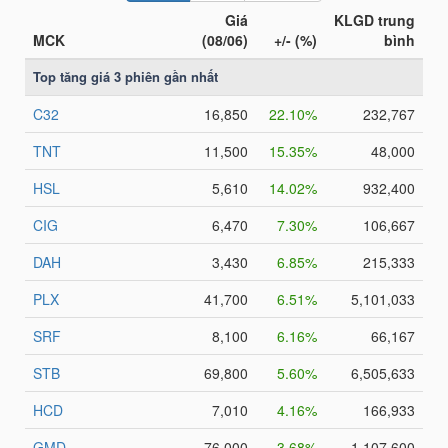
NGÀNH
DOANH
NGHIỆP
CỔ
PHIẾU
PHÁI
SINH