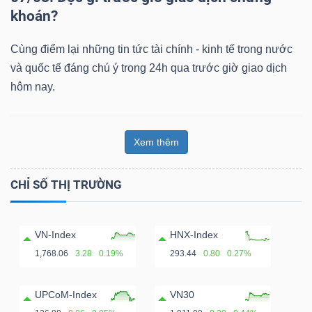
khoán?
Cùng điểm lại những tin tức tài chính - kinh tế trong nước
và quốc tế đáng chú ý trong 24h qua trước giờ giao dịch
hôm nay.
Xem thêm
CHỈ SỐ THỊ TRƯỜNG
VN-Index
HNX-Index
1,768.06
3.28
0.19%
293.44
0.80
0.27%
UPCoM-Index
VN30