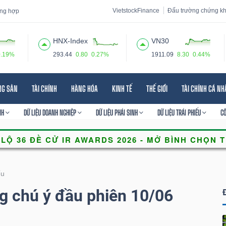
VietstockFinance
Đấu trường chứng k
tổng hợp
HNX-Index
VN30
0.19%
293.44
0.80
0.27%
1911.09
8.30
0.44%
 đạo
Tin tức
Báo cáo phân tích
Thuật ngữ
Dịch vụ
NG SẢN
TÀI CHÍNH
HÀNG HÓA
KINH TẾ
THẾ GIỚI
TÀI CHÍNH CÁ N
NH
DỮ LIỆU DOANH NGHIỆP
DỮ LIỆU PHÁI SINH
DỮ LIỆU TRÁI PHIẾU
C
ếu
g chú ý đầu phiên 10/06