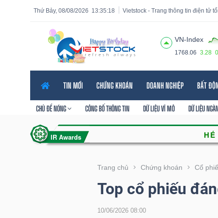
Thứ Bảy, 08/08/2026
13:35:19
Vietstock - Trang thông tin điện tử 
VN-Index
1768.06
3.28
Tất cả
Tính năng
Ngành
Mã chứng khoán
Lãnh
TIN MỚI
CHỨNG KHOÁN
DOANH NGHIỆP
BẤT ĐỘ
Tính
năng
CHỦ ĐỀ NÓNG
CÔNG BỐ THÔNG TIN
DỮ LIỆU VĨ MÔ
DỮ LIỆU NGÀ
(-)
VIETSTOCK
Trang chủ
Chứng khoán
Cổ phi
Top cổ phiếu đán
CHỨNG
KHOÁN
10/06/2026 08:00