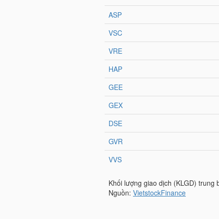
TRÁI
PHIẾU
CÔNG
CỤ
ĐẦU
TƯ
TRUY
XUẤT
DỮ