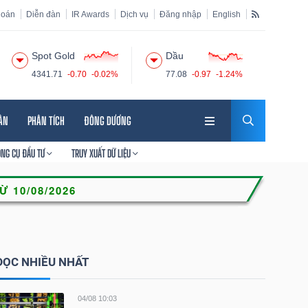
hoán
Diễn đàn
IR Awards
Dịch vụ
Đăng nhập
English
Spot Gold
Dầu
4341.71
-0.70
-0.02%
77.08
-0.97
-1.24%
HÂN
PHÂN TÍCH
ĐÔNG DƯƠNG
ÔNG CỤ ĐẦU TƯ
TRUY XUẤT DỮ LIỆU
ĐỌC NHIỀU NHẤT
04/08 10:03