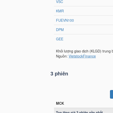
TÀI
CHÍNH
CÁ
NHÂN
PHÂN
TÍCH
VIETSTOCKFINANCE
3 phiên
VĨ
MÔ