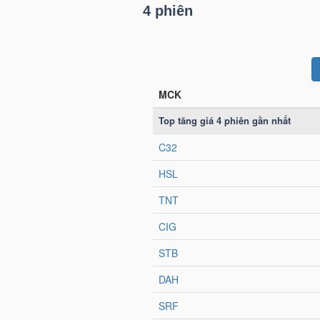
4 phiên
LIỆU
Ngành
(-)
VS-
SECTOR
NĂNG
LƯỢNG