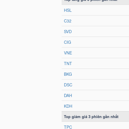
NGÀNH
DOANH
NGHIỆP
CỔ
PHIẾU
PHÁI
SINH