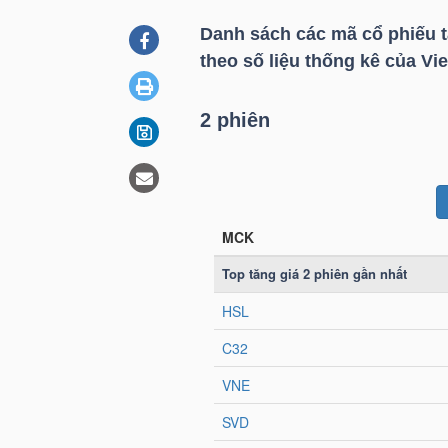
Danh sách các mã cổ phiếu 
theo số liệu thống kê của Vie
DOANH
NGHIỆP
2 phiên
BẤT
ĐỘNG
SẢN
TÀI
CHÍNH