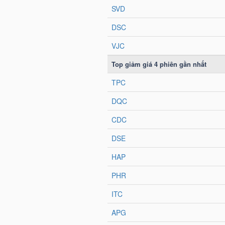
NGUYÊN
VẬT
LIỆU
CÔNG
NGHIỆP
TIÊU
DÙNG
KHÔNG
THIẾT