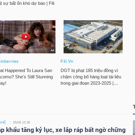
GHỆ
05/08 15:36
ập khẩu tăng kỷ lục, xe lắp ráp bất ngờ chững