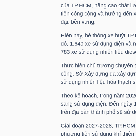
của TP.HCM, nâng cao chất lư
tiện công cộng và hướng đến x
đại, bền vững.
NGÀNH
Hiện nay, hệ thống xe buýt TP
đó, 1.649 xe sử dụng điện và 
DOANH
783 xe sử dụng nhiên liệu dies
NGHIỆP
Thực hiện chủ trương chuyển đ
cộng, Sở Xây dựng đã xây dựng
sử dụng nhiên liệu hóa thạch 
CỔ
Theo kế hoạch, trong năm 202
PHIẾU
sang sử dụng điện. Đến ngày 1
trên địa bàn thành phố sẽ sử d
PHÁI
Giai đoạn 2027-2028, TP.HCM ti
SINH
phương tiện sử dụng khí thiên 