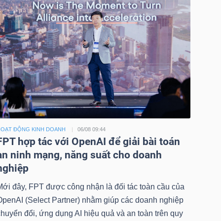
OẠT ĐỘNG KINH DOANH
06/08 09:44
FPT hợp tác với OpenAI để giải bài toán
an ninh mạng, năng suất cho doanh
nghiệp
Mới đây, FPT được công nhận là đối tác toàn cầu của
OpenAI (Select Partner) nhằm giúp các doanh nghiệp
huyển đổi, ứng dụng AI hiệu quả và an toàn trên quy