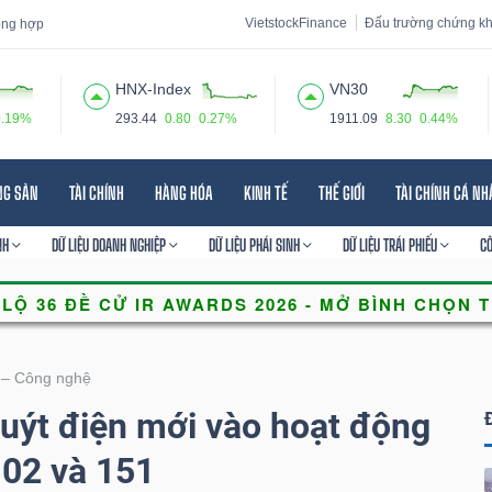
VietstockFinance
Đấu trường chứng k
tổng hợp
HNX-Index
VN30
0.19%
293.44
0.80
0.27%
1911.09
8.30
0.44%
 đạo
Tin tức
Báo cáo phân tích
Thuật ngữ
Dịch vụ
NG SẢN
TÀI CHÍNH
HÀNG HÓA
KINH TẾ
THẾ GIỚI
TÀI CHÍNH CÁ N
NH
DỮ LIỆU DOANH NGHIỆP
DỮ LIỆU PHÁI SINH
DỮ LIỆU TRÁI PHIẾU
C
 – Công nghệ
uýt điện mới vào hoạt động
102 và 151