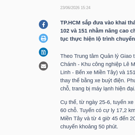
23/06/2026 15:24
DOANH
TP.HCM sắp đưa vào khai thá
NGHIỆP
102 và 151 nhằm nâng cao ch
tục thực hiện lộ trình chuyển
Theo Trung tâm Quản lý Giao t
BẤT
Chánh - Khu công nghiệp Lê M
ĐỘNG
Linh - Bến xe Miền Tây) và 15
SẢN
thay thế bằng xe buýt điện. P
chỗ, trang bị máy lạnh hiện đại
Cụ thể, từ ngày 25-6, tuyến x
TÀI
60 chỗ. Tuyến có cự ly 17,2 km
CHÍNH
Miền Tây và từ 4 giờ 45 đến 20
chuyến khoảng 50 phút.