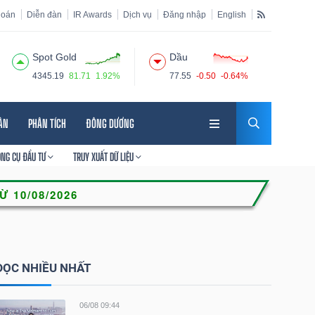
hoán
Diễn đàn
IR Awards
Dịch vụ
Đăng nhập
English
Spot Gold
Dầu
4345.19
81.71
1.92%
77.55
-0.50
-0.64%
HÂN
PHÂN TÍCH
ĐÔNG DƯƠNG
ÔNG CỤ ĐẦU TƯ
TRUY XUẤT DỮ LIỆU
ĐỌC NHIỀU NHẤT
06/08 09:44