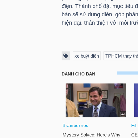
điện. Thành phố đặt mục tiêu 
bàn sẽ sử dụng điện, góp phần
hiện đại, thân thiện với môi tr
TRÁI
PHIẾU
xe buýt điện
TPHCM thay thế 
CÔNG
CỤ
ĐẦU
TƯ
TRUY
XUẤT
DỮ