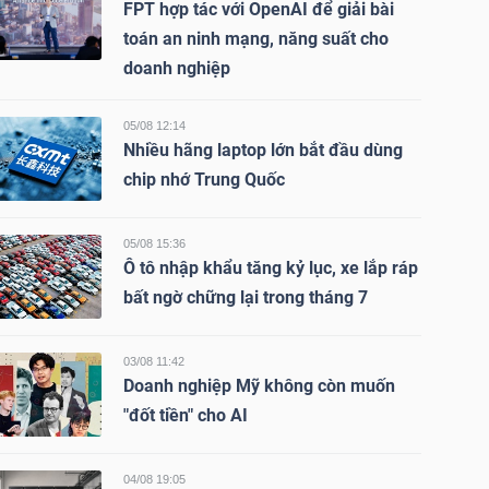
FPT hợp tác với OpenAI để giải bài
toán an ninh mạng, năng suất cho
doanh nghiệp
05/08 12:14
Nhiều hãng laptop lớn bắt đầu dùng
chip nhớ Trung Quốc
05/08 15:36
Ô tô nhập khẩu tăng kỷ lục, xe lắp ráp
bất ngờ chững lại trong tháng 7
03/08 11:42
Doanh nghiệp Mỹ không còn muốn
"đốt tiền" cho AI
04/08 19:05