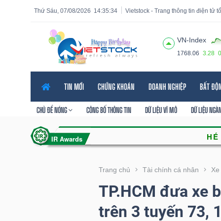
Thứ Sáu, 07/08/2026
14:35:36
Vietstock - Trang thông tin điện tử 
VN-Index
1768.06
3.28
Tất cả
Tính năng
Ngành
Mã chứng khoán
Lãnh
TIN MỚI
CHỨNG KHOÁN
DOANH NGHIỆP
BẤT ĐỘ
Tính
năng
CHỦ ĐỀ NÓNG
CÔNG BỐ THÔNG TIN
DỮ LIỆU VĨ MÔ
DỮ LIỆU NGÀ
(-)
VIETSTOCK
Trang chủ
Tài chính cá nhân
Xe
TP.HCM đưa xe b
CHỨNG
trên 3 tuyến 73, 
KHOÁN