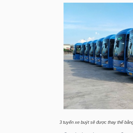
HÀNG
HÓA
KINH
TẾ
THẾ
GIỚI
ĐÔNG
DƯƠNG
3 tuyến xe buýt sẽ được thay thế bằn