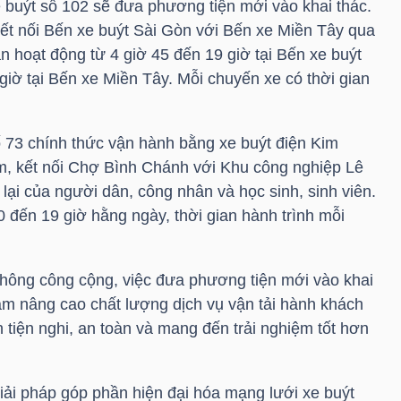
e buýt số 102 sẽ đưa phương tiện mới vào khai thác.
kết nối Bến xe buýt Sài Gòn với Bến xe Miền Tây qua
n hoạt động từ 4 giờ 45 đến 19 giờ tại Bến xe buýt
giờ tại Bến xe Miền Tây. Mỗi chuyến xe có thời gian
ố 73 chính thức vận hành bằng xe buýt điện Kim
m, kết nối Chợ Bình Chánh với Khu công nghiệp Lê
lại của người dân, công nhân và học sinh, sinh viên.
0 đến 19 giờ hằng ngày, thời gian hành trình mỗi
hông công cộng, việc đưa phương tiện mới vào khai
hằm nâng cao chất lượng dịch vụ vận tải hành khách
h tiện nghi, an toàn và mang đến trải nghiệm tốt hơn
iải pháp góp phần hiện đại hóa mạng lưới xe buýt