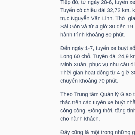
Tiếp đó, từ ngày 28-6, tuyến x
Tuyến có chiều dài 32,72 km, 
TÀI
trục Nguyễn Văn Linh. Thời gia
CHÍNH
Sài Gòn và từ 4 giờ 30 đến 19 
CÁ
hành trình khoảng 80 phút.
NHÂN
Đến ngày 1-7, tuyến xe buýt s
Long 60 chỗ. Tuyến dài 24,9 k
Minh Xuân, phục vụ nhu cầu đi 
PHÂN
Thời gian hoạt động từ 4 giờ 3
TÍCH
chuyến khoảng 70 phút.
VIETSTOCKFINANCE
Theo Trung tâm Quản lý Giao t
thác trên các tuyến xe buýt n
công cộng. Đồng thời, tăng tín
cho hành khách.
VĨ
MÔ
Đây cũng là một trong những g