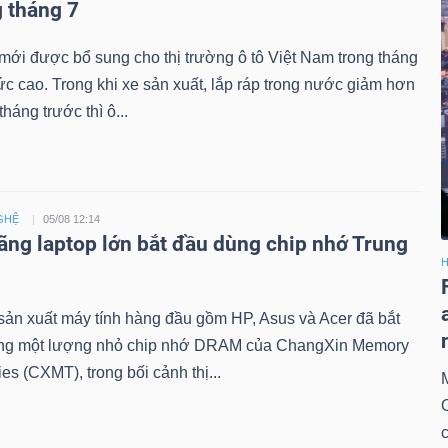
g tháng 7
ới được bổ sung cho thị trường ô tô Việt Nam trong tháng
c cao. Trong khi xe sản xuất, lắp ráp trong nước giảm hơn
háng trước thì ô...
GHỆ
05/08 12:14
ãng laptop lớn bắt đầu dùng chip nhớ Trung
H
ản xuất máy tính hàng đầu gồm HP, Asus và Acer đã bắt
ng một lượng nhỏ chip nhớ DRAM của ChangXin Memory
es (CXMT), trong bối cảnh thị...
c