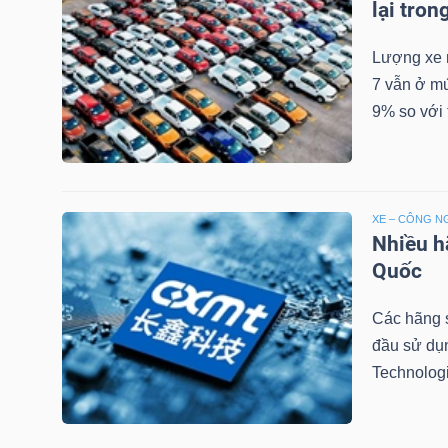
lại tron
NGUYÊN
VẬT
Lượng xe m
LIỆU
7 vẫn ở mứ
9% so với t
CÔNG
XE – CÔNG N
NGHIỆP
Nhiều h
Quốc
Các hãng s
TIÊU
đầu sử dụ
DÙNG
Technologi
KHÔNG
THIẾT